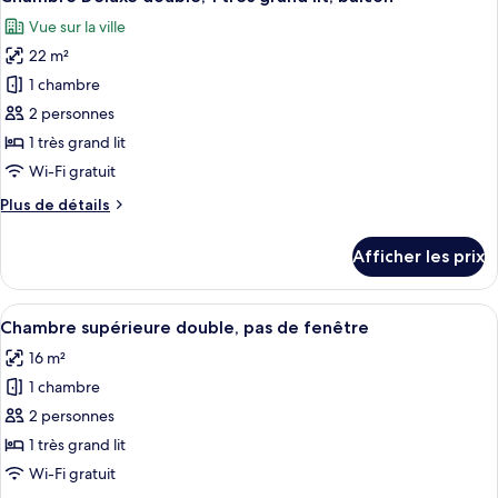
toutes
window
no
Vue sur la ville
window
les
22 m²
photos
pour
1 chambre
ce
2 personnes
type
1 très grand lit
de
Wi-Fi gratuit
chambre :
Plus
Plus de détails
Chambre
de
Deluxe
détails
Afficher les prix
double,
pour
Chambre
1
Deluxe
Afficher
Une chambre d’hôtel avec un lit, un bu
très
5
double,
Chambre supérieure double, pas de fenêtre
toutes
grand
1
16 m²
très
les
lit,
grand
1 chambre
photos
balcon
lit,
pour
2 personnes
balcon
ce
1 très grand lit
type
Wi-Fi gratuit
de