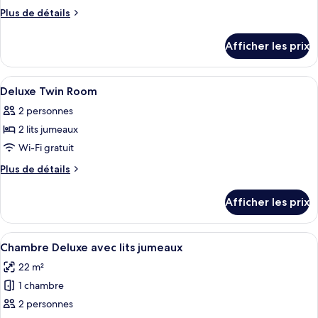
ce
Plus
Plus de détails
type
de
détails
de
Afficher les prix
pour
chambre :
Superior
Superior
King
Afficher
Literie de qualité, coffre-fort pour or
6
King
Room
Deluxe Twin Room
toutes
(No
Room
2 personnes
Window)
les
(No
2 lits jumeaux
photos
Window)
pour
Wi-Fi gratuit
ce
Plus
Plus de détails
type
de
détails
de
Afficher les prix
pour
chambre :
Deluxe
Deluxe
Twin
Afficher
Une chambre d’hôtel avec deux lits, un
5
Twin
Room
Chambre Deluxe avec lits jumeaux
toutes
Room
22 m²
les
1 chambre
photos
pour
2 personnes