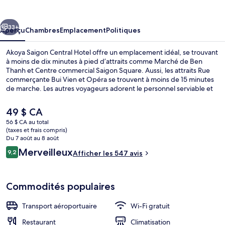
Saigon
Central
cédent
Suivant
Hotel
33+
Aperçu
Chambres
Emplacement
Politiques
Akoya Saigon Central Hotel offre un emplacement idéal, se trouvant
à moins de dix minutes à pied d’attraits comme Marché de Ben
Thanh et Centre commercial Saigon Square. Aussi, les attraits Rue
commerçante Bui Vien et Opéra se trouvent à moins de 15 minutes
de marche. Les autres voyageurs adorent le personnel serviable et
l’emplacement. Le transport en commun se trouve à quelques
minutes de marche : Ben Thanh Station se trouve à 4 minutes et
Le
49 $ CA
Opera House Station est à 7 minutes.
prix
56 $ CA au total
actuel
(taxes et frais compris)
Extérieur
est
Du 7 août au 8 août
de 49 $ CA
Avis
Merveilleux
9,2
Afficher les 547 avis
9,2 sur 10 –
Commodités populaires
Transport aéroportuaire
Wi-Fi gratuit
Restaurant
Climatisation