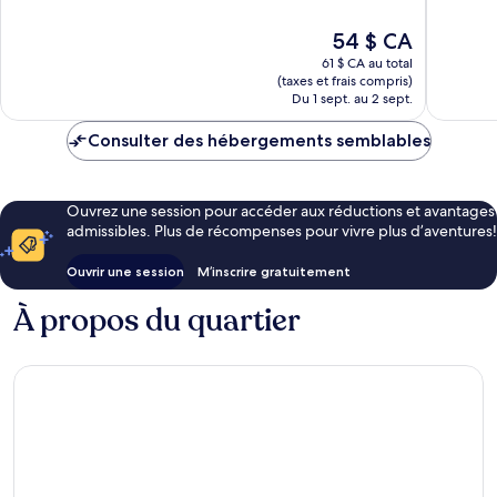
10,
10,
Excellent,
Merveill
Le
54 $ CA
1 000 avis
1 000 av
prix
61 $ CA au total
est
(taxes et frais compris)
de
Du 1 sept. au 2 sept.
54 $ CA
Consulter des hébergements semblables
Ouvrez une session pour accéder aux réductions et avantages
admissibles. Plus de récompenses pour vivre plus d’aventures!
Ouvrir une session
M’inscrire gratuitement
À propos du quartier