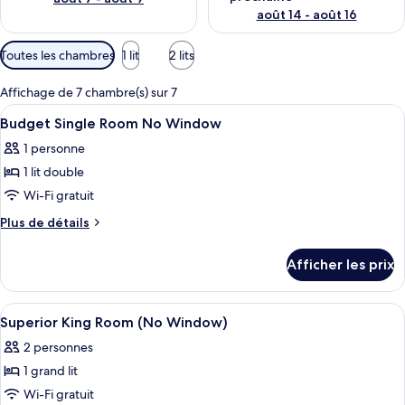
août 14 - août 16
Filtres
Toutes les chambres
1 lit
2 lits
disponibles
pour
Affichage de 7 chambre(s) sur 7
les
Afficher
Literie de qualité, coffre-fort pour or
5
Budget Single Room No Window
chambres
toutes
1 personne
les
1 lit double
photos
pour
Wi-Fi gratuit
ce
Plus
Plus de détails
type
de
détails
de
Afficher les prix
pour
chambre :
Budget
Budget
Single
Afficher
Literie de qualité, coffre-fort pour or
4
Single
Room
Superior King Room (No Window)
toutes
No
Room
2 personnes
Window
les
No
1 grand lit
photos
Window
pour
Wi-Fi gratuit