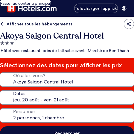
Passer au contenu principal
Télécharger l’appli
Afficher tous les hébergements
Akoya Saigon Central Hotel
Hébergement
3.0 étoiles
Hôtel avec restaurant, près de l'attrait suivant : Marché de Ben Thanh
Sélectionnez des dates pour afficher les prix
Où allez-vous?
Dates
Personnes
Rechercher