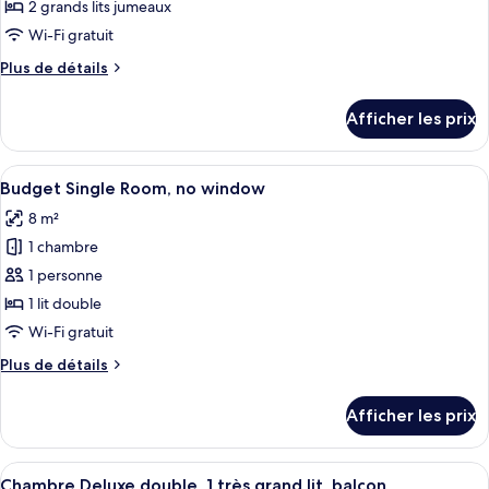
ce
2 grands lits jumeaux
type
Wi-Fi gratuit
de
Plus
Plus de détails
chambre :
de
Chambre
détails
Afficher les prix
pour
Deluxe
Chambre
avec
Deluxe
Afficher
Budget Single Room, no window | Liter
lits
5
avec
Budget Single Room, no window
toutes
jumeaux
lits
8 m²
jumeaux
les
1 chambre
photos
pour
1 personne
ce
1 lit double
type
Wi-Fi gratuit
de
Plus
Plus de détails
chambre :
de
Budget
détails
Afficher les prix
pour
Single
Budget
Room,
Single
Afficher
Une chambre d’hôtel avec un lit, un bu
no
6
Room,
Chambre Deluxe double, 1 très grand lit, balcon