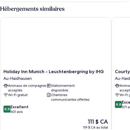
Chambre,
lits
2
Hébergements similaires
jumeaux
lits
jumeaux
Holiday Inn Munich - Leuchtenbergring by IHG
Courtyar
Holiday
Courtya
Holiday Inn Munich - Leuchtenbergring by IHG
Courty
Inn
Münche
Au-Haidhausen
Au-Hai
Munich
City
Animaux de compagnie
Stationnement
Anima
-
Ost
acceptés
disponible
accep
Leuchtenbergring
Au-
Wi-Fi gratuit
Chambres
Wi-Fi 
by
Haidhau
communicantes offertes
8.8
IHG
Exce
8,8
8.8
Excellent
sur
Au-
571 a
8,8
sur
601 avis
10,
Haidhausen
10,
Excellen
Le
111 $ CA
Excellent,
571 avis
prix
601 avis
119 $ CA au total