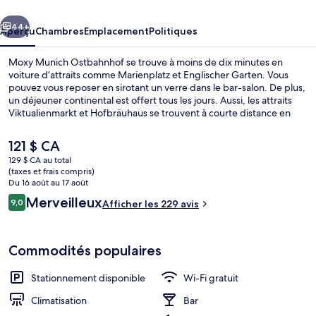
Ostbahnhof
cédent
Suivant
44+
Aperçu
Chambres
Emplacement
Politiques
Moxy Munich Ostbahnhof se trouve à moins de dix minutes en
voiture d’attraits comme Marienplatz et Englischer Garten. Vous
pouvez vous reposer en sirotant un verre dans le bar-salon. De plus,
un déjeuner continental est offert tous les jours. Aussi, les attraits
Viktualienmarkt et Hofbräuhaus se trouvent à courte distance en
voiture. L’hébergement se situe à quelques minutes de marche du
transport en commun : Ampfingstraße Tram Stop se trouve
Le
121 $ CA
à 10 minutes et Station de S-Bahn Ostbahnhof est à 10 minutes.
prix
129 $ CA au total
actuel
(taxes et frais compris)
Bar-salon dans le hall
est
Du 16 août au 17 août
de 121 $ CA
Avis
Merveilleux
9,0
Afficher les 229 avis
9,0 sur 10 –
Commodités populaires
Stationnement disponible
Wi-Fi gratuit
Climatisation
Bar