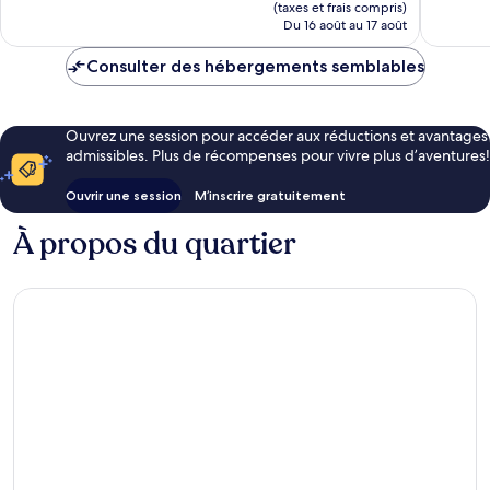
est
(taxes et frais compris)
de
Du 16 août au 17 août
111 $ CA
Consulter des hébergements semblables
Ouvrez une session pour accéder aux réductions et avantages
admissibles. Plus de récompenses pour vivre plus d’aventures!
Ouvrir une session
M’inscrire gratuitement
À propos du quartier