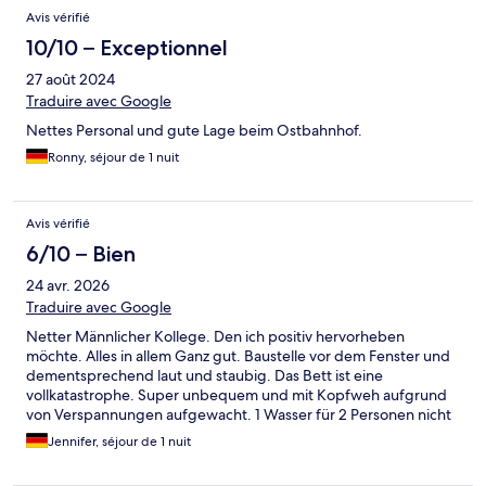
Avis vérifié
10/10 – Exceptionnel
27 août 2024
Traduire avec Google
Nettes Personal und gute Lage beim Ostbahnhof.
Ronny, séjour de 1 nuit
Avis vérifié
6/10 – Bien
24 avr. 2026
Traduire avec Google
Netter Männlicher Kollege. Den ich positiv hervorheben
möchte. Alles in allem Ganz gut. Baustelle vor dem Fenster und
dementsprechend laut und staubig. Das Bett ist eine
vollkatastrophe. Super unbequem und mit Kopfweh aufgrund
von Verspannungen aufgewacht. 1 Wasser für 2 Personen nicht
so tolle Ein Zusatz Mülleimer im Bad wäre gut. Der Rest wie
Jennifer, séjour de 1 nuit
gewohnt, nett, gratis Drink, relativ unkompliziert.