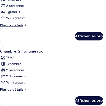
photos
pour
2 personnes
ce
1 grand lit
type
Wi-Fi gratuit
de
Plus
Plus de détails
chambre :
de
Chambre,
détails
Afficher les prix
pour
1
Chambre,
grand
1
Afficher
Une chambre d’hôtel avec un lit, un bu
lit
5
grand
Chambre, 2 lits jumeaux
toutes
lit
17 m²
les
1 chambre
photos
pour
2 personnes
ce
2 lits jumeaux
type
Wi-Fi gratuit
de
Plus
Plus de détails
chambre :
de
Chambre,
détails
Afficher les prix
pour
2