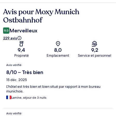
Avis pour Moxy Munich
Avis
Ostbahnhof
Merveilleux
9,0
229 avis
9,4
8,0
9,2
Propreté
Emplacement
Service et personnel
Avis
Avis vérifié
8/10 – Très bien
15 déc. 2025
L'hôtel est très bien et bien situé par rapport à mon bureau
munichois.
Lamine, séjour de 3 nuits
Avis vérifié