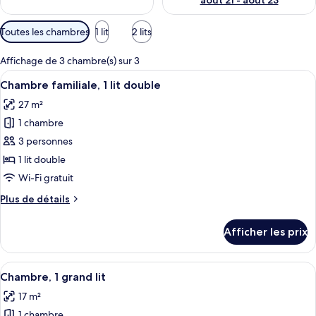
août 21 - août 23
Filtres
Toutes les chambres
1 lit
2 lits
disponibles
pour
Affichage de 3 chambre(s) sur 3
les
Afficher
Un salon moderne avec un grand télévis
5
Chambre familiale, 1 lit double
chambres
toutes
27 m²
les
1 chambre
photos
pour
3 personnes
ce
1 lit double
type
Wi-Fi gratuit
de
Plus
Plus de détails
chambre :
de
Chambre
détails
Afficher les prix
pour
familiale,
Chambre
1
familiale,
Afficher
Une chambre d’hôtel avec un lit, un tél
lit
8
1
Chambre, 1 grand lit
toutes
double
lit
17 m²
double
les
1 chambre