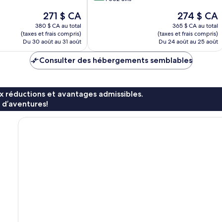
10,
Le
Le
271 $ CA
274 $ CA
Merveilleux,
prix
prix
1 002 avis
380 $ CA au total
365 $ CA au total
est
est
(taxes et frais compris)
(taxes et frais compris)
de
de
Du 30 août au 31 août
Du 24 août au 25 août
271 $ CA
274 $ CA
Consulter des hébergements semblables
x réductions et avantages admissibles.
 d’aventures!