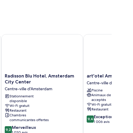
alace
Radisson Blu Hotel, Amsterdam City Center
art'otel Amsterdam
Radisson
art'otel
Radisson Blu Hotel, Amsterdam
art'otel Amsterdam
Blu
Amsterdam
City Center
Centre-ville d'Amsterda
Hotel,
Centre-
Centre-ville d'Amsterdam
Piscine
Amsterdam
ville
Animaux de compagnie
City
Stationnement
d'Amsterdam
acceptés
disponible
Center
Wi-Fi gratuit
Wi-Fi gratuit
Centre-
Restaurant
Restaurant
ville
Chambres
9.4
Exceptionnel
d'Amsterdam
9,4
communicantes offertes
sur
1 006 avis
9.2
10,
Merveilleux
9,2
sur
Exceptionnel,
1 020 avis