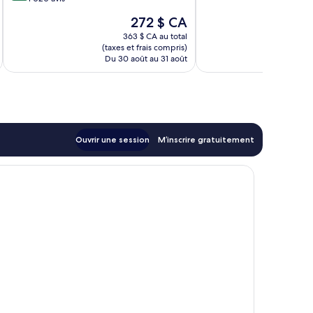
10,
1 006 avis
Le
272 $ CA
Merveilleux,
prix
1 020 avis
363 $ CA au total
est
(taxes et frais compris)
(taxe
de
Du 30 août au 31 août
Du 
272 $ CA
Ouvrir une session
M’inscrire gratuitement