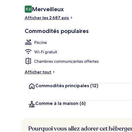
Souper servi 
Avis
Merveilleux
9,2
9,2 sur 10 –
Afficher les 2 687 avis
Commodités populaires
Piscine
Wi-Fi gratuit
Chambres communicantes offertes
Afficher tout
Commodités principales
(12)
Comme à la maison
(6)
Pourquoi vous allez adorer cet héberg