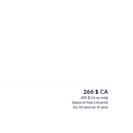
Hall
ateur, soumise par Cruising for Two
Le
266 $ CA
prix
355 $ CA au total
actuel
(taxes et frais compris)
 1 très grand lit | Literie de qualité, couette en duvet
Bar (sur place)
est
Du 30 août au 31 août
de 266 $ CA