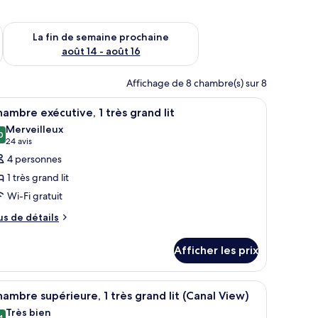
n de semaine août 7 - août 9
Vérifier la disponibilité pour la fin de semaine prochaine août 
La fin de semaine prochaine
août 14 - août 16
Affichage de 8 chambre(s) sur 8
 grand lit, d’un bureau avec une chaise, d’une télévision à écran plat et d’
fficher
Une chambre d’hôtel moderne avec un grand li
10
ambre exécutive, 1 très grand lit
outes
Merveilleux
s
0
9,0 sur 10
(24 avis)
24 avis
hotos
4 personnes
our
1 très grand lit
e
Wi-Fi gratuit
ype
us
e
us de détails
e
hambre :
tails
hambre
Afficher les prix
ur
xécutive,
hambre
écutive,
se rempli de fleurs sur le bureau.
d’un bureau, d’une chaise, d’un canapé, d’une lampe et offrant une vue sur 
fficher
Une chambre d’hôtel avec un grand lit, deux l
7
ambre supérieure, 1 très grand lit (Canal View)
rès
outes
ès
Très bien
rand
4