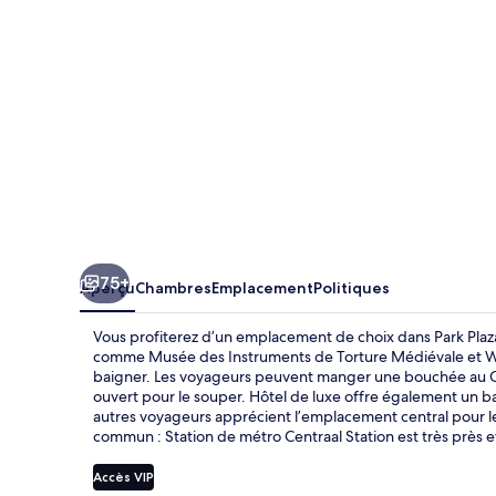
Victoria
Amsterdam
75+
Aperçu
Chambres
Emplacement
Politiques
Vous profiterez d’un emplacement de choix dans Park Plaza
comme Musée des Instruments de Torture Médiévale et Warm
baigner. Les voyageurs peuvent manger une bouchée au Car
ouvert pour le souper. Hôtel de luxe offre également un b
autres voyageurs apprécient l’emplacement central pour les 
commun : Station de métro Centraal Station est très près e
Accès VIP