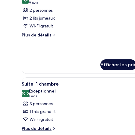
grand
les
8,8 sur 10
(9 avis)
9 avis
lit
lit
photos
2 personnes
pour
2 lits jumeaux
ce
Wi-Fi gratuit
type
Plus
de
Plus de détails
de
chambre :
détails
Chambre
pour
exécutive,
Chambre
exécutive,
2
Afficher les pri
2
lits
lits
jumeaux
jumeaux
Afficher
Une chambre d’hôtel moderne av
7
Suite, 1 chambre
toutes
Exceptionnel
les
10,0
10,0 sur 10
(1 avis)
1 avis
photos
3 personnes
pour
1 très grand lit
ce
Wi-Fi gratuit
type
Plus
de
Plus de détails
de