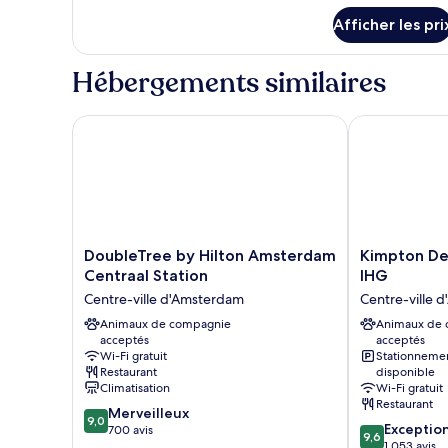
chambre :
détails
Suite,
Afficher les pri
pour
1
Suite,
1
chambre
Hébergements similaires
chambre
DoubleTree by Hilton Amsterdam Centraal Station
Kimpton De W
DoubleTree
Kimpton
DoubleTree by Hilton Amsterdam
Kimpton De
by
De
Centraal Station
IHG
Hilton
Witt
Centre-ville d'Amsterdam
Centre-ville 
Amsterdam
Amsterdam
Centraal
Animaux de compagnie
by
Animaux de
acceptés
acceptés
Station
IHG
Wi-Fi gratuit
Stationneme
Centre-
Centre-
Restaurant
disponible
ville
ville
Climatisation
Wi-Fi gratuit
d'Amsterdam
d'Amsterdam
Restaurant
9.0
Merveilleux
9,0
9.6
Exceptio
sur
700 avis
9,6
sur
1 053 avis
10,