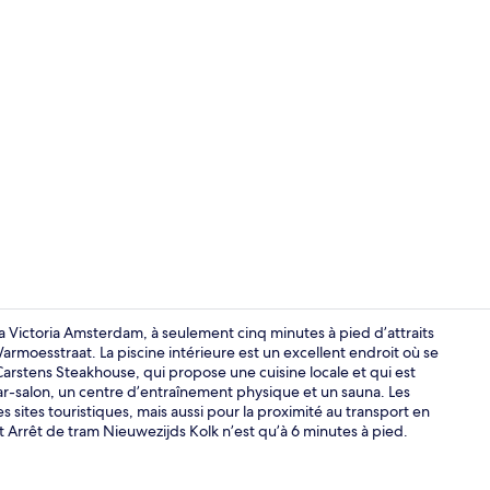
Vidéo de cré
 Victoria Amsterdam, à seulement cinq minutes à pied d’attraits
oesstraat. La piscine intérieure est un excellent endroit où se
stens Steakhouse, qui propose une cuisine locale et qui est
Suite Junior,
ar-salon, un centre d’entraînement physique et un sauna. Les
sites touristiques, mais aussi pour la proximité au transport en
t Arrêt de tram Nieuwezijds Kolk n’est qu’à 6 minutes à pied.