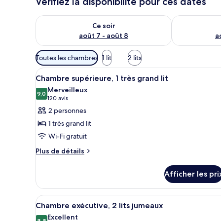
Vérifiez la disponibilité pour ces dates
Vérifier la disponibilité pour ce soir août 7 - août 8
Vérifier la di
Ce soir
août 7 - août 8
a
Filtres
Toutes les chambres
1 lit
2 lits
disponibles
Afficher
Une chambre d’hôtel avec un li
pour
8
Chambre supérieure, 1 très grand lit
toutes
les
Merveilleux
les
9,0
chambres
9,0 sur 10
(120 avis)
120 avis
photos
2 personnes
pour
1 très grand lit
ce
Wi-Fi gratuit
type
Plus
de
Plus de détails
de
chambre :
détails
Chambre
Afficher les pri
pour
supérieure,
Chambre
supérieure,
1
Afficher
Une chambre d’hôtel avec un gra
7
1
Chambre exécutive, 2 lits jumeaux
très
toutes
très
Excellent
grand
8,8