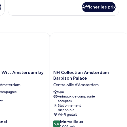
chambre :
Suite
x
Suite
Afficher les prix
Junior,
Junior,
1
très
1
grand
très
lit
grand
itt Amsterdam by IHG
NH Collection Amsterdam Barbizon P
lit
NH
 Witt Amsterdam by
NH Collection Amsterdam
Collection
Barbizon Palace
Amsterdam
d'Amsterdam
Centre-ville d'Amsterdam
Barbizon
 compagnie
Palace
Spa
Animaux de compagnie
Centre-
nt
acceptés
ville
Stationnement
d'Amsterdam
disponible
Wi-Fi gratuit
9.0
nnel
Merveilleux
9,0
sur
1 002 avis