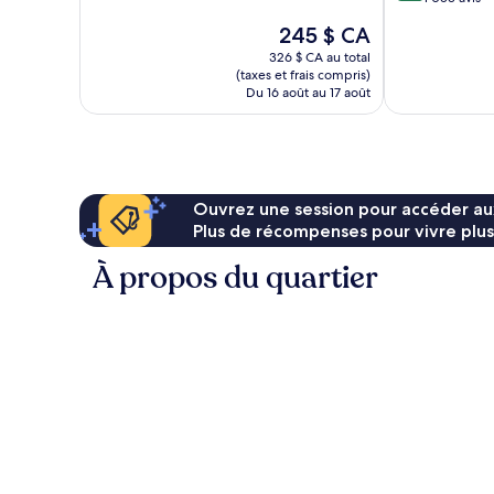
10,
Merveilleux,
Le
245 $ CA
Exceptionnel,
700 avis
prix
1 053 avis
326 $ CA au total
est
(taxes et frais compris)
de
Du 16 août au 17 août
245 $ CA
Ouvrez une session pour accéder au
Plus de récompenses pour vivre plus
À propos du quartier