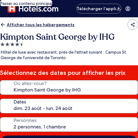
Passer au contenu principal
Télécharger l’appli
Afficher tous les hébergements
Kimpton Saint George by IHG
Hébergement
4.5 étoiles
Hôtel de luxe avec restaurant, près de l'attrait suivant : Campus St.
George de l'université de Toronto
Sélectionnez des dates pour afficher les prix
Où allez-vous?
Dates
Personnes