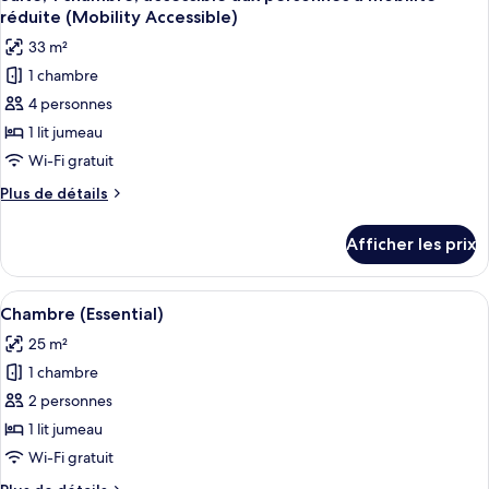
toutes
réduite (Mobility Accessible)
les
33 m²
photos
1 chambre
pour
4 personnes
ce
type
1 lit jumeau
de
Wi-Fi gratuit
chambre :
Plus
Plus de détails
Suite,
de
1
détails
Afficher les prix
pour
chambre,
Suite,
accessible
1
Afficher
Une chambre d’hôtel comprenant un lit
aux
11
chambre,
Chambre (Essential)
toutes
accessible
personnes
25 m²
aux
les
à
personnes
1 chambre
photos
mobilité
à
pour
2 personnes
réduite
mobilité
ce
réduite
1 lit jumeau
(Mobility
(Mobility
type
Accessible)
Wi-Fi gratuit
Accessible)
de
Plus