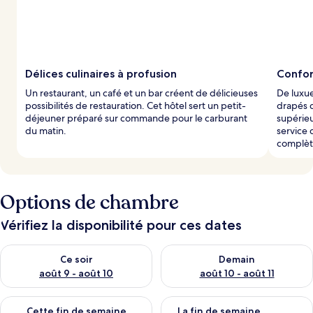
Délices culinaires à profusion
Confor
Un restaurant, un café et un bar créent de délicieuses
De luxu
possibilités de restauration. Cet hôtel sert un petit-
drapés 
déjeuner préparé sur commande pour le carburant
supérieu
du matin.
service 
complèt
Options de chambre
Vérifiez la disponibilité pour ces dates
Vérifier la disponibilité pour ce soir août 9 - août 10
Vérifier la disponibilité pour 
Ce soir
Demain
août 9 - août 10
août 10 - août 11
Vérifier la disponibilité pour cette fin de semaine août 14 - aoû
Vérifier la disponibilité pour 
Cette fin de semaine
La fin de semaine