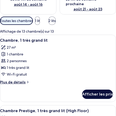
prochaine
août 14 - août 16
août 21 - août 23
Filtres
Toutes les chambres
1 lit
2 lits
disponibles
pour
Affichage de 13 chambre(s) sur 13
les
Afficher
Un lit bien fait, avec du linge de lit b
11
Chambre, 1 très grand lit
chambres
toutes
27 m²
les
1 chambre
photos
pour
2 personnes
ce
1 très grand lit
type
Wi-Fi gratuit
de
Plus
Plus de détails
chambre :
de
Chambre,
détails
Afficher les prix
pour
1
Chambre,
très
1
Afficher
Une chambre d’hôtel avec un grand lit
grand
15
très
Chambre Prestige, 1 très grand lit (High Floor)
toutes
lit
grand