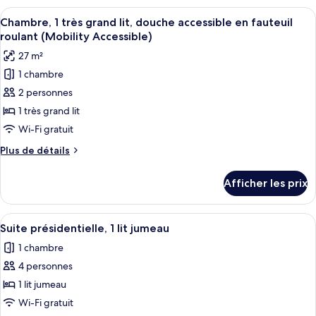
2
Prestige,
Afficher
Un lit bien fait, avec du linge de lit b
grands
12
2
Chambre, 1 très grand lit, douche accessible en fauteuil
toutes
lits
grands
roulant (Mobility Accessible)
lits
les
(High
27 m²
(High
photos
Floor)
Floor)
1 chambre
pour
2 personnes
ce
type
1 très grand lit
de
Wi-Fi gratuit
chambre :
Plus
Plus de détails
Chambre,
de
1
détails
Afficher les prix
pour
très
Chambre,
grand
1
Afficher
Un espace de repas moderne avec une t
lit,
11
très
Suite présidentielle, 1 lit jumeau
toutes
grand
douche
1 chambre
lit,
les
accessible
douche
4 personnes
photos
en
accessible
pour
1 lit jumeau
fauteuil
en
ce
fauteuil
Wi-Fi gratuit
roulant
roulant