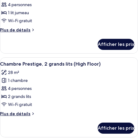
pour
4 personnes
ce
1 lit jumeau
type
Wi-Fi gratuit
de
Plus
Plus de détails
chambre :
de
Suite,
détails
Afficher les prix
pour
1
Suite,
chambre
1
Afficher
Une chambre d’hôtel avec deux lits, un
(High
12
chambre
Chambre Prestige, 2 grands lits (High Floor)
toutes
Floor)
(High
28 m²
Floor)
les
1 chambre
photos
pour
4 personnes
ce
2 grands lits
type
Wi-Fi gratuit
de
Plus
Plus de détails
chambre :
de
Chambre
détails
Afficher les prix
pour
Prestige,
Chambre