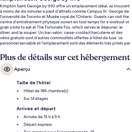
Kimpton Saint George by IHG offre un emplacement idéal, se trouvant
à moins de dix minutes à pied d’attraits comme Campus St. George de
l'université de Toronto et Musée royal de l'Ontario. Guests can visit the
centre d’entraînement physique ouvert en tout temps for a workout or
grab a bite to eat at The Fortunate Fox, which serves le déjeuner, le
dîner, and le souper. Un bar-salon, casse-croûte/charcuterie et des
vélos gratuits sont d’autres commodités offertes à hôtel de luxe. Le
personnel serviable et l’emplacement sont des éléments très prisés par
les voyageurs. L’hébergement se situe à quelques minutes de marche
du transport en commun : Station de métro St. George est à quelques
Plus de détails sur cet hébergement
pas et Station de métro Spadina se trouve à 4 minutes.
Aperçu
Taille de l’hôtel
Hôtel de 188 chambre(s)
Sur 14 étages
Arrivée et départ
Arrivée de 15 h à 5 h
Départ express
Âge minimal pour l’enregistrement : 18