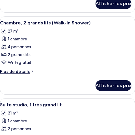
Afficher les prix
pour
Prestige,
Chambre
2
Prestige,
Afficher
Une chambre d’hôtel avec deux lits, un
grands
12
2
Chambre, 2 grands lits (Walk-In Shower)
toutes
lits
grands
27 m²
lits
les
(Walk-
(Walk-
1 chambre
photos
In
In
pour
4 personnes
Shower)
Shower)
ce
2 grands lits
type
Wi-Fi gratuit
de
Plus
Plus de détails
chambre :
de
Chambre,
détails
Afficher les prix
pour
2
Chambre,
grands
2
Afficher
Un salon moderne avec un canapé gris, 
lits
12
grands
Suite studio, 1 très grand lit
toutes
(Walk-
lits
31 m²
(Walk-
les
In
In
1 chambre
photos
Shower)
Shower)
pour
2 personnes