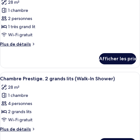
28 m²
lit
les
1 chambre
photos
pour
2 personnes
ce
1 très grand lit
type
Wi-Fi gratuit
de
Plus
Plus de détails
chambre :
de
Chambre
détails
Afficher les prix
pour
Prestige,
Chambre
1
Prestige,
Afficher
Une chambre d’hôtel avec deux lits, un
très
12
1
Chambre Prestige, 2 grands lits (Walk-In Shower)
toutes
grand
très
28 m²
grand
les
lit
lit
1 chambre
photos
(High
(High
pour
4 personnes
Floor)
Floor)
ce
2 grands lits
type
Wi-Fi gratuit
de
Plus
Plus de détails
chambre :
de
Chambre
détails