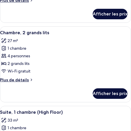
Plus de détails
chambre :
de
Chambre
détails
Afficher les prix
pour
(Essential)
Chambre
(Essential)
Afficher
Une chambre d’hôtel avec deux lits, un
13
Chambre, 2 grands lits
toutes
27 m²
les
1 chambre
photos
pour
4 personnes
ce
2 grands lits
type
Wi-Fi gratuit
de
Plus
Plus de détails
chambre :
de
Chambre,
détails
Afficher les prix
pour
2
Chambre,
grands
2
Afficher
Une cuisine moderne avec un plan de t
lits
15
grands
Suite, 1 chambre (High Floor)
toutes
lits
33 m²
les
1 chambre
photos