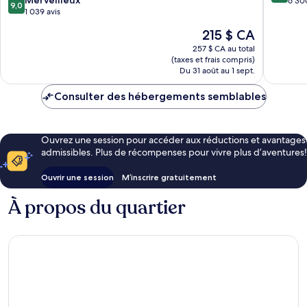
Merveilleux
sur
ville
6 300
9,0
sur
1 039 avis
10,
de
10,
Merveill
Toronto
Le
215 $ CA
Merveilleux,
6 300 av
prix
1 039 avis
257 $ CA au total
est
(taxes et frais compris)
de
Du 31 août au 1 sept.
215 $ CA
Consulter des hébergements semblables
Ouvrez une session pour accéder aux réductions et avantages
admissibles. Plus de récompenses pour vivre plus d’aventures!
Ouvrir une session
M’inscrire gratuitement
À propos du quartier