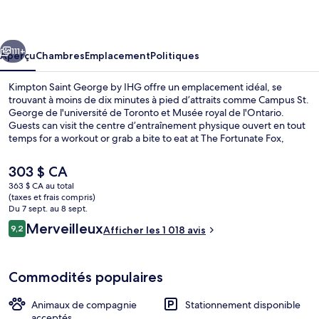
Saint
George
cédent
Suivant
by
111+
Aperçu
Chambres
Emplacement
Politiques
IHG
Kimpton Saint George by IHG offre un emplacement idéal, se
trouvant à moins de dix minutes à pied d’attraits comme Campus St.
George de l'université de Toronto et Musée royal de l'Ontario.
Guests can visit the centre d’entraînement physique ouvert en tout
temps for a workout or grab a bite to eat at The Fortunate Fox,
which serves le déjeuner, le dîner, and le souper. Un bar-salon,
casse-croûte/charcuterie et des vélos gratuits sont d’autres
Le
303 $ CA
commodités offertes à hôtel de luxe. Le personnel serviable et
prix
363 $ CA au total
l’emplacement sont des éléments très prisés par les voyageurs.
actuel
(taxes et frais compris)
L’hébergement se situe à quelques minutes de marche du transport
Déjeuner, dîner, souper et brunch servi
est
Du 7 sept. au 8 sept.
en commun : Station de métro St. George est à quelques pas et
de 303 $ CA
Avis
Merveilleux
Station de métro Spadina se trouve à 4 minutes.
9,2
Afficher les 1 018 avis
9,2 sur 10 –
Commodités populaires
Animaux de compagnie
Stationnement disponible
acceptés