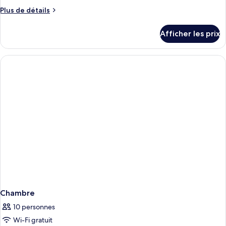
de
Plus
Plus de détails
chambre :
de
Chambre
détails
Afficher les prix
pour
Deluxe,
Chambre
2
Deluxe,
grands
2
lits
grands
lits
Chambre
10 personnes
Wi-Fi gratuit