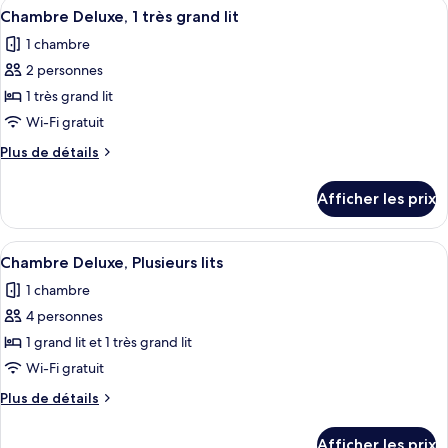
Afficher
Un lit bien fait, avec une literie et de
1
8
1
Chambre Deluxe, 1 très grand lit
toutes
grand
grand
1 chambre
lit
les
lit
2 personnes
photos
pour
1 très grand lit
ce
Wi-Fi gratuit
type
Plus
Plus de détails
de
de
chambre :
détails
Afficher les prix
pour
Chambre
Chambre
Deluxe,
Deluxe,
Afficher
Une chambre d’hôtel avec deux lits, un
1
14
1
Chambre Deluxe, Plusieurs lits
toutes
très
très
1 chambre
grand
les
grand
lit
4 personnes
photos
lit
pour
1 grand lit et 1 très grand lit
ce
Wi-Fi gratuit
type
Plus
Plus de détails
de
de
chambre :
détails
Afficher les prix