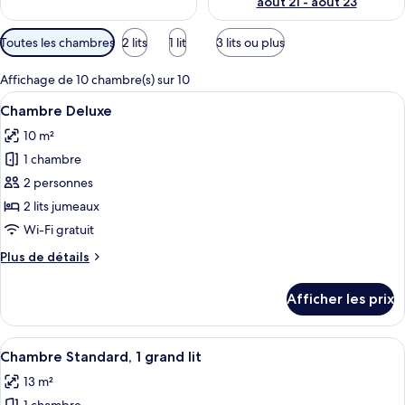
août 21 - août 23
Filtres
Toutes les chambres
2 lits
1 lit
3 lits ou plus
disponibles
pour
Affichage de 10 chambre(s) sur 10
les
Afficher
Une chambre d’hôtel avec deux lits, ch
11
Chambre Deluxe
chambres
toutes
10 m²
les
1 chambre
photos
pour
2 personnes
ce
2 lits jumeaux
type
Wi-Fi gratuit
de
Plus
Plus de détails
chambre :
de
Chambre
détails
Afficher les prix
pour
Deluxe
Chambre
Deluxe
Afficher
Une chambre à coucher avec un grand l
8
Chambre Standard, 1 grand lit
toutes
13 m²
les