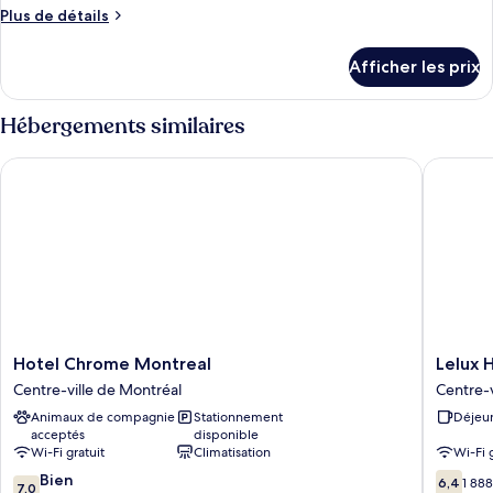
Plus
Plus de détails
de
détails
Afficher les prix
pour
Chambre
Hébergements similaires
Hotel Chrome Montreal
Lelux Ho
Hotel
Lelux
Hotel Chrome Montreal
Lelux 
Chrome
Hotel
Centre-ville de Montréal
Centre-v
Montreal
Centre-
Animaux de compagnie
Stationnement
Déjeun
Centre-
ville
acceptés
disponible
ville
de
Wi-Fi gratuit
Climatisation
Wi-Fi 
de
Montréa
7.0
6.4
Montréal
Bien
6,4
1 888
7,0