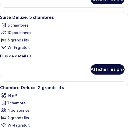
pour
Chambre
Chambre
Deluxe,
Deluxe,
Afficher
Suite Deluxe, 5 chambres | Aire de séj
Plusieurs
1
Plusieurs
Suite Deluxe, 5 chambres
toutes
lits
lits
5 chambres
les
10 personnes
photos
pour
5 grands lits
ce
Wi-Fi gratuit
type
Plus
Plus de détails
de
de
chambre :
détails
Afficher les prix
pour
Suite
Suite
Deluxe,
Deluxe,
Afficher
Une chambre d’hôtel moderne avec deux
5
19
5
Chambre Deluxe, 2 grands lits
toutes
chambres
chambres
14 m²
les
1 chambre
photos
pour
4 personnes
ce
2 grands lits
type
Wi-Fi gratuit