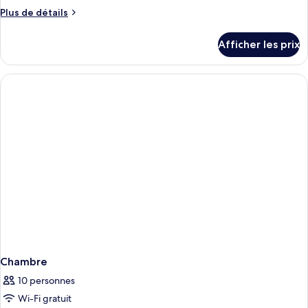
Plus
Plus de détails
de
détails
Afficher les prix
pour
Chambre
Chambre
10 personnes
Wi-Fi gratuit