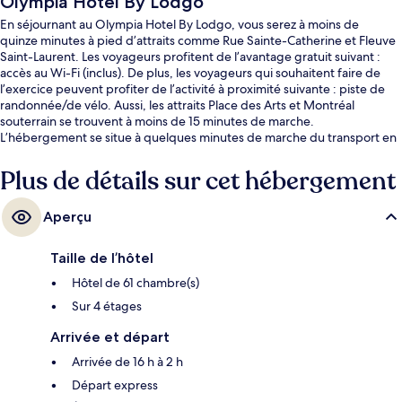
Olympia Hotel By Lodgo
En séjournant au Olympia Hotel By Lodgo, vous serez à moins de
quinze minutes à pied d’attraits comme Rue Sainte-Catherine et Fleuve
Saint-Laurent. Les voyageurs profitent de l’avantage gratuit suivant :
accès au Wi-Fi (inclus). De plus, les voyageurs qui souhaitent faire de
l’exercice peuvent profiter de l’activité à proximité suivante : piste de
randonnée/de vélo. Aussi, les attraits Place des Arts et Montréal
souterrain se trouvent à moins de 15 minutes de marche.
L’hébergement se situe à quelques minutes de marche du transport en
commun : Station de métro Berri-UQAM se trouve à 3 minutes et
Station de métro Beaudry est à 5 minutes.
Plus de détails sur cet hébergement
Aperçu
Taille de l’hôtel
Hôtel de 61 chambre(s)
Sur 4 étages
Arrivée et départ
Arrivée de 16 h à 2 h
Départ express