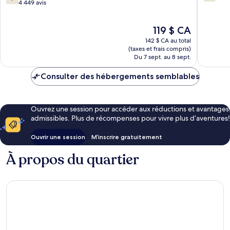
sur
sur
4 449 avis
10,
10,
Bien,
1 888 avi
Le
119 $ CA
4 449 avis
prix
142 $ CA au total
est
(taxes et frais compris)
de
Du 7 sept. au 8 sept.
119 $ CA
Consulter des hébergements semblables
Ouvrez une session pour accéder aux réductions et avantages
admissibles. Plus de récompenses pour vivre plus d’aventures!
Ouvrir une session
M’inscrire gratuitement
À propos du quartier