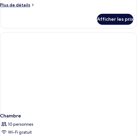
Plus
Plus de détails
de
détails
Afficher les prix
pour
Chambre
Chambre
10 personnes
Wi-Fi gratuit