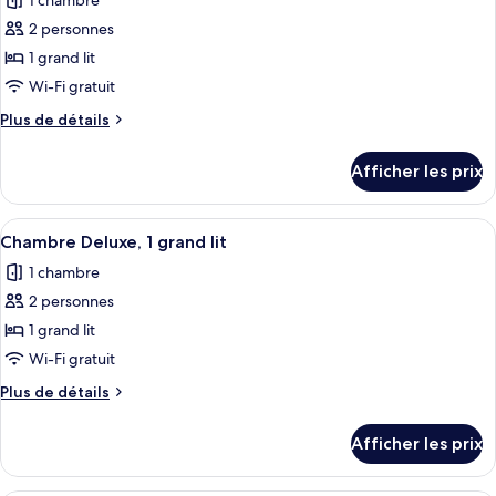
1 chambre
photos
pour
2 personnes
ce
1 grand lit
type
Wi-Fi gratuit
de
Plus
Plus de détails
chambre :
de
Chambre
détails
Afficher les prix
pour
Standard,
Chambre
1
Standard,
Afficher
Une chambre d’hôtel moderne avec un 
grand
10
1
Chambre Deluxe, 1 grand lit
toutes
lit
grand
1 chambre
lit
les
2 personnes
photos
pour
1 grand lit
ce
Wi-Fi gratuit
type
Plus
Plus de détails
de
de
chambre :
détails
Afficher les prix
pour
Chambre
Chambre
Deluxe,
Deluxe,