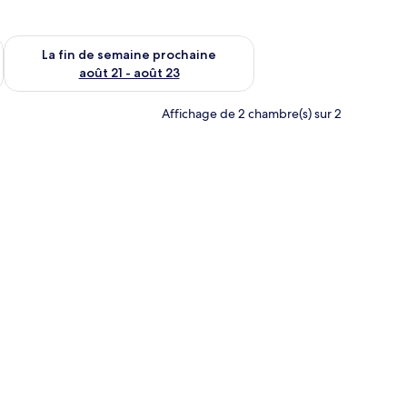
n de semaine août 14 - août 16
Vérifier la disponibilité pour la fin de semaine prochaine août
La fin de semaine prochaine
août 21 - août 23
Affichage de 2 chambre(s) sur 2
vie avec une grande fenêtre.
grande fenêtre donnant sur une piscine et un téléviseur fixé au mur.