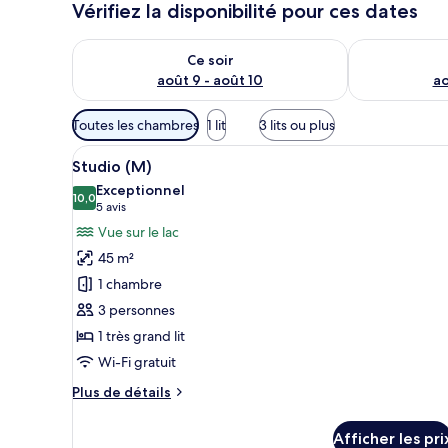
Vérifiez la disponibilité pour ces dates
y
a
Vérifier la disponibilité pour ce soir août 9 - août 10
Vérifier la di
g
Ce soir
e
août 9 - août 10
ao
u
r
Filtres
s
Toutes les chambres
1 lit
3 lits ou plus
disponibles
Afficher
Une cuisine moderne dotée d’un
pour
6
Studio (M)
toutes
les
Exceptionnel
les
10,0
chambres
10,0 sur 10
(5 avis)
5 avis
photos
Vue sur le lac
pour
45 m²
ce
1 chambre
type
3 personnes
de
1 très grand lit
chambre :
Studio
Wi-Fi gratuit
(M)
Plus
Plus de détails
de
détails
Afficher les pri
pour