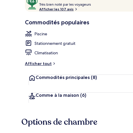
T
sur
Très bien noté par les voyageurs
r
Afficher les 107 avis
10,
è
Aimé
Terrasse/pati
s
Commodités populaires
des
clients
b
Piscine
i
e
Stationnement gratuit
n
Climatisation
n
o
Afficher tout
t
é
Commodités principales
(8)
p
a
r
Comme à la maison
(6)
l
e
s
Options de chambre
v
o