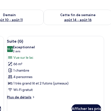
sponibilité pour demain août 10 - août 11
Vérifier la disponibilité pour cette fi
Demain
Cette fin de semaine
ût 10 - août 11
août 14 - août 16
 îlot central, un coin repas avec un canapé et des chaises, et un espace de 
Afficher
Un salon moderne avec un canapé, une 
10
Suite (G)
toutes
Exceptionnel
les
10,0
10,0 sur 10
(2 avis)
2 avis
photos
Vue sur le lac
pour
66 m²
ce
1 chambre
type
4 personnes
de
1 très grand lit et 2 futons (jumeaux)
chambre :
Suite
Wi-Fi gratuit
(G)
Plus
Plus de détails
de
détails
x
Afficher les prix
pour