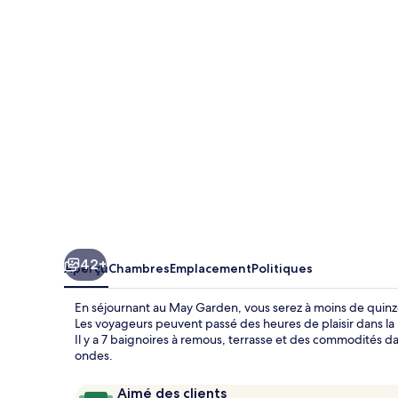
Garden
42+
Aperçu
Chambres
Emplacement
Politiques
En séjournant au May Garden, vous serez à moins de quinz
Les voyageurs peuvent passé des heures de plaisir dans la
Il y a 7 baignoires à remous, terrasse et des commodités d
ondes.
Avis
9,6
Aimé des clients