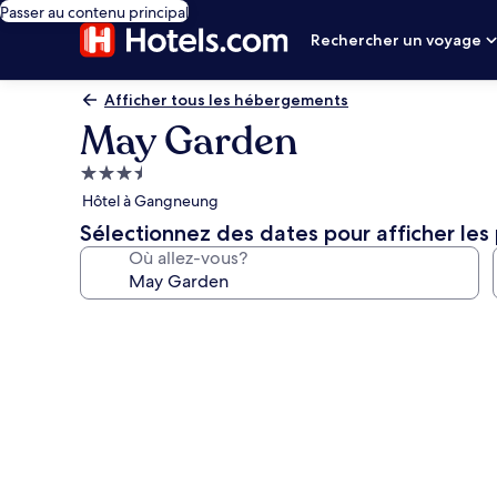
Passer au contenu principal
Rechercher un voyage
Afficher tous les hébergements
May Garden
Hébergement
3.5 étoiles
Hôtel à Gangneung
Sélectionnez des dates pour afficher les 
Où allez-vous?
Galerie
de
photos
de
l’hébergement
May