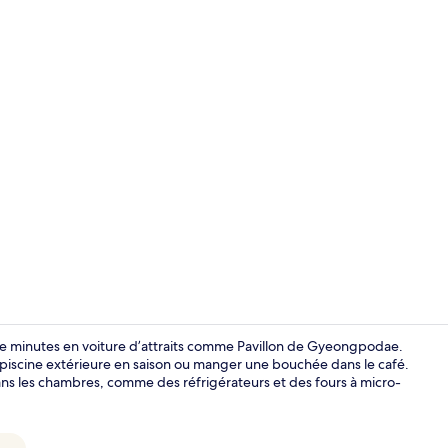
Terrain de l
e minutes en voiture d’attraits comme Pavillon de Gyeongpodae.
 piscine extérieure en saison ou manger une bouchée dans le café.
ans les chambres, comme des réfrigérateurs et des fours à micro-
Suite (G) | 