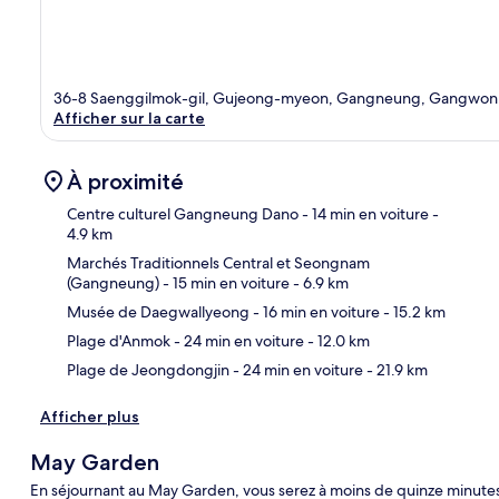
36-8 Saenggilmok-gil, Gujeong-myeon, Gangneung, Gangwon
Afficher sur la carte
À proximité
Centre culturel Gangneung Dano
- 14 min en voiture
-
4.9 km
Marchés Traditionnels Central et Seongnam
Car
(Gangneung)
- 15 min en voiture
- 6.9 km
Musée de Daegwallyeong
- 16 min en voiture
- 15.2 km
Plage d'Anmok
- 24 min en voiture
- 12.0 km
Plage de Jeongdongjin
- 24 min en voiture
- 21.9 km
Afficher plus
May Garden
En séjournant au May Garden, vous serez à moins de quinze minutes