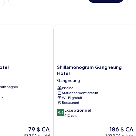
Suite
(G)
el
Shillamonogram Gangneung Hotel
Shillamonogram
otel
Shillamonogram Gangneung
Gangneung
Hotel
Hotel
Gangneung
Gangneung
 compagnie
Piscine
Stationnement gratuit
nt
Wi-Fi gratuit
Restaurant
9.4
Exceptionnel
9,4
sur
412 avis
10,
Exceptionnel,
Le
Le
79 $ CA
186 $ CA
412 avis
prix
prix
87 $ CA au total
205 $ CA au total