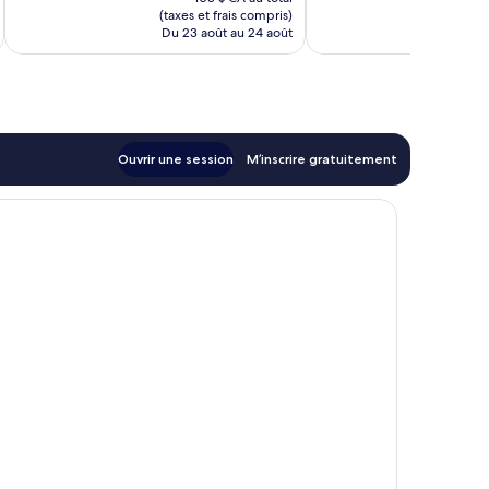
est
(taxes et frais compris)
(taxe
de
Du 23 août au 24 août
Du
94 $ CA
Ouvrir une session
M’inscrire gratuitement