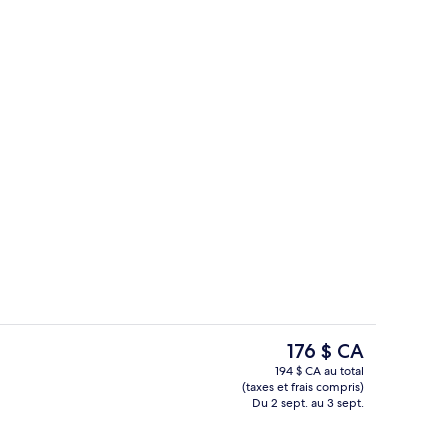
’hébergement
Studio (M) | Rideaux d’obscurcissemen
Le
176 $ CA
prix
194 $ CA au total
actuel
(taxes et frais compris)
Baignoire à hydromassage
Piscine extérieure en saison, parasols,
est
Du 2 sept. au 3 sept.
de 176 $ CA