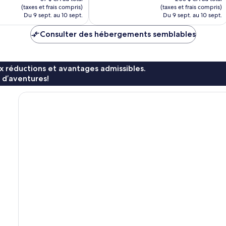
est
est
(taxes et frais compris)
(taxes et frais compris)
de
de
Du 9 sept. au 10 sept.
Du 9 sept. au 10 sept.
79 $ CA
186 $ CA
Consulter des hébergements semblables
x réductions et avantages admissibles.
 d’aventures!