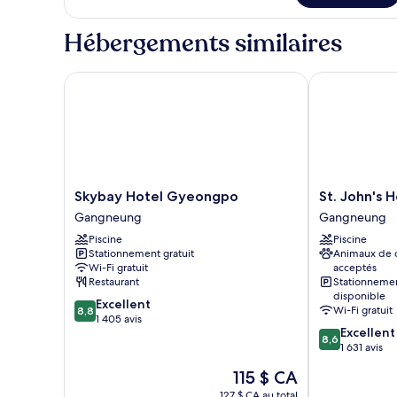
Studio
(M)
Hébergements similaires
Skybay Hotel Gyeongpo
St. John's Hot
Skybay
St.
Skybay Hotel Gyeongpo
St. John's H
Hotel
John's
Gangneung
Gangneung
Gyeongpo
Hotel
Piscine
Piscine
Gangneung
Gangneung
Stationnement gratuit
Animaux de
Wi-Fi gratuit
acceptés
Restaurant
Stationneme
disponible
8.8
Excellent
Wi-Fi gratuit
8,8
sur
1 405 avis
8.6
Excellent
10,
8,6
sur
1 631 avis
Excellent,
10,
1 405 avis
Le
115 $ CA
Excellent,
prix
1 631 avis
127 $ CA au total