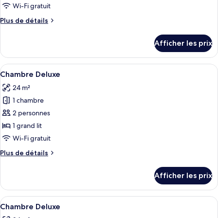
type
Wi-Fi gratuit
de
Plus
Plus de détails
chambre :
de
Chambre
détails
Afficher les prix
pour
Deluxe
Chambre
Deluxe
Afficher
Une chambre d’hôtel moderne dotée d’un
2
Chambre Deluxe
toutes
24 m²
les
1 chambre
photos
pour
2 personnes
ce
1 grand lit
type
Wi-Fi gratuit
de
Plus
Plus de détails
chambre :
de
Chambre
détails
Afficher les prix
pour
Deluxe
Chambre
Deluxe
Afficher
Une chambre d’hôtel avec deux lits, u
2
Chambre Deluxe
toutes