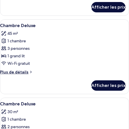
Chambre
détails
Afficher les prix
pour
Deluxe
Chambre
Deluxe
Afficher
Une chambre d’hôtel moderne avec une 
1
Chambre Deluxe
toutes
45 m²
les
1 chambre
photos
pour
3 personnes
ce
1 grand lit
type
Wi-Fi gratuit
de
Plus
Plus de détails
chambre :
de
Chambre
détails
Afficher les prix
pour
Deluxe
Chambre
Deluxe
Afficher
Chambre Deluxe | Minibar, coffre-fort,
1
Chambre Deluxe
toutes
30 m²
les
1 chambre
photos
pour
2 personnes