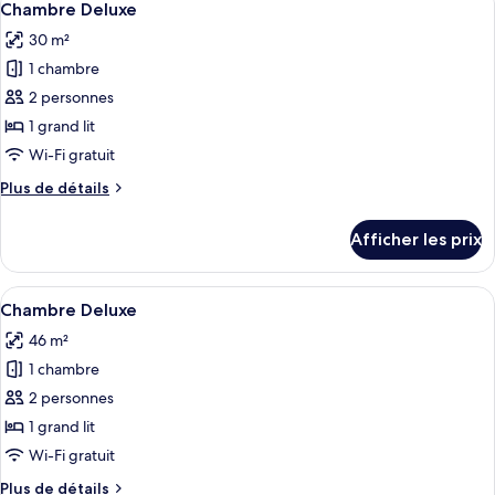
1
Chambre Deluxe
toutes
30 m²
les
1 chambre
photos
pour
2 personnes
ce
1 grand lit
type
Wi-Fi gratuit
de
Plus
Plus de détails
chambre :
de
Chambre
détails
Afficher les prix
pour
Deluxe
Chambre
Deluxe
Afficher
Une pièce chaleureuse avec une table e
1
Chambre Deluxe
toutes
46 m²
les
1 chambre
photos
pour
2 personnes
ce
1 grand lit
type
Wi-Fi gratuit
de
Plus
Plus de détails