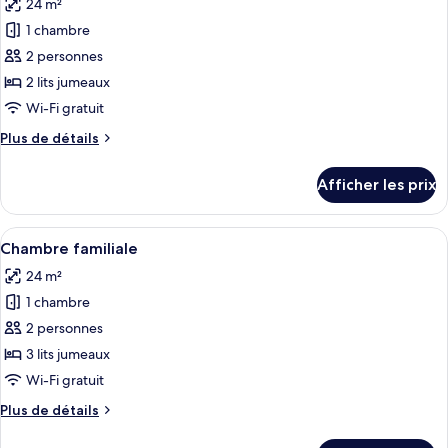
24 m²
les
1 chambre
photos
pour
2 personnes
ce
2 lits jumeaux
type
Wi-Fi gratuit
de
Plus
Plus de détails
chambre :
de
Chambre
détails
Afficher les prix
pour
Deluxe
Chambre
Deluxe
Afficher
Une chambre d’hôtel avec trois lits, un
2
Chambre familiale
toutes
24 m²
les
1 chambre
photos
pour
2 personnes
ce
3 lits jumeaux
type
Wi-Fi gratuit
de
Plus
Plus de détails
chambre :
de
Chambre
détails