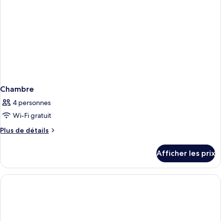
Chambre
4 personnes
Wi-Fi gratuit
Plus
Plus de détails
de
détails
Afficher les prix
pour
Chambre