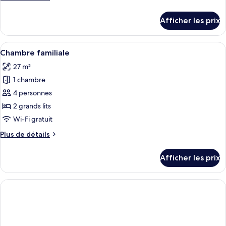
chambre :
de
Chambre
détails
Afficher les prix
pour
Deluxe
Chambre
Deluxe
Afficher
Une chambre d’hôtel avec deux lits, c
1
Chambre familiale
toutes
27 m²
les
1 chambre
photos
pour
4 personnes
ce
2 grands lits
type
Wi-Fi gratuit
de
Plus
Plus de détails
chambre :
de
Chambre
détails
Afficher les prix
pour
familiale
Chambre
familiale