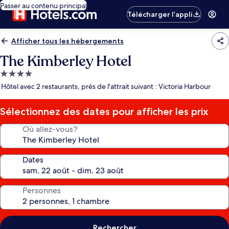
Passer au contenu principal
Télécharger l’appli
Afficher tous les hébergements
The Kimberley Hotel
Hébergement
4.0 étoiles
Hôtel avec 2 restaurants, près de l'attrait suivant : Victoria Harbour
Sélectionnez des dates pour afficher les prix
Où allez-vous?
Dates
Personnes
Rechercher