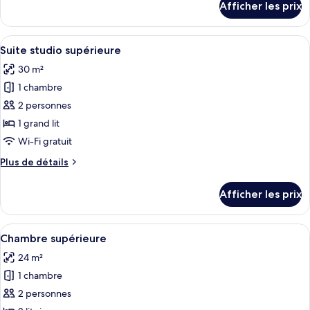
Afficher les prix
pour
familiale
Chambre
familiale
Afficher
Une chambre d’hôtel avec un lit, un ca
1
Suite studio supérieure
toutes
30 m²
les
1 chambre
photos
pour
2 personnes
ce
1 grand lit
type
Wi-Fi gratuit
de
Plus
Plus de détails
chambre :
de
Suite
détails
Afficher les prix
pour
studio
Suite
supérieure
studio
Afficher
Une chambre d’hôtel avec deux lits, un
1
supérieure
Chambre supérieure
toutes
24 m²
les
1 chambre
photos
pour
2 personnes