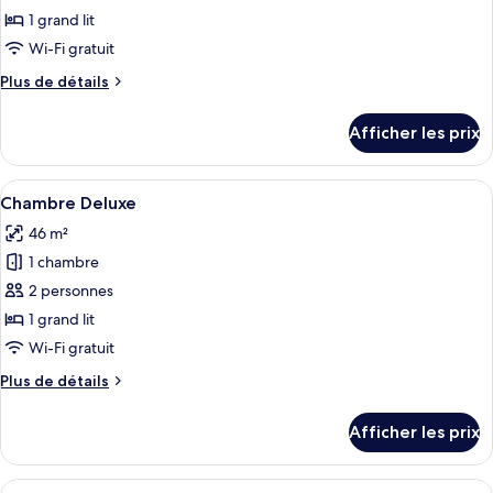
ce
1 grand lit
type
Wi-Fi gratuit
de
Plus
Plus de détails
chambre :
de
Chambre
détails
Afficher les prix
pour
Deluxe
Chambre
Deluxe
Afficher
Chambre Deluxe | Minibar, coffre-fort,
1
Chambre Deluxe
toutes
46 m²
les
1 chambre
photos
pour
2 personnes
ce
1 grand lit
type
Wi-Fi gratuit
de
Plus
Plus de détails
chambre :
de
Chambre
détails
Afficher les prix
pour
Deluxe
Chambre
Deluxe
Afficher
Chambre Deluxe | Minibar, coffre-fort,