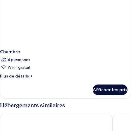
Chambre
4 personnes
Wi-Fi gratuit
Plus
Plus de détails
de
détails
Afficher les prix
pour
Chambre
Hébergements similaires
The Cityview - Chinese YMCA of Hong Kong
Ramada G