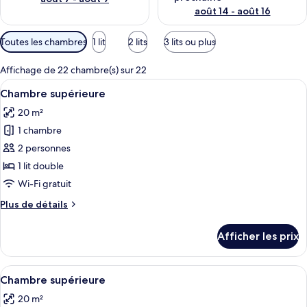
août 14 - août 16
Filtres
Toutes les chambres
1 lit
2 lits
3 lits ou plus
disponibles
pour
Affichage de 22 chambre(s) sur 22
les
Afficher
Une chambre d’hôtel avec un grand lit,
2
Chambre supérieure
chambres
toutes
20 m²
les
1 chambre
photos
pour
2 personnes
ce
1 lit double
type
Wi-Fi gratuit
de
Plus
Plus de détails
chambre :
de
Chambre
détails
Afficher les prix
pour
supérieure
Chambre
supérieure
Afficher
Une chambre d’hôtel avec deux lits, un
2
Chambre supérieure
toutes
20 m²
les