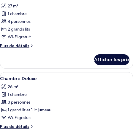
toutes
27 m²
les
1 chambre
photos
pour
4 personnes
ce
2 grands lits
type
Wi-Fi gratuit
de
Plus
Plus de détails
chambre :
de
Chambre
détails
Afficher les prix
pour
Deluxe
Chambre
Deluxe
Afficher
Chambre Deluxe | Minibar, coffre-fort,
1
Chambre Deluxe
toutes
26 m²
les
1 chambre
photos
pour
3 personnes
ce
1 grand lit et 1 lit jumeau
type
Wi-Fi gratuit
de
Plus
Plus de détails
chambre :
de