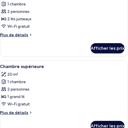
1 chambre
photos
pour
2 personnes
ce
2 lits jumeaux
type
Wi-Fi gratuit
de
Plus
Plus de détails
chambre :
de
Chambre
détails
Afficher les prix
pour
supérieure
Chambre
supérieure
Afficher
Minibar, coffre-fort, bureau, fer et pl
2
Chambre supérieure
toutes
20 m²
les
1 chambre
photos
pour
2 personnes
ce
1 grand lit
type
Wi-Fi gratuit
de
Plus
Plus de détails
chambre :
de
Chambre
détails
Afficher les prix
pour