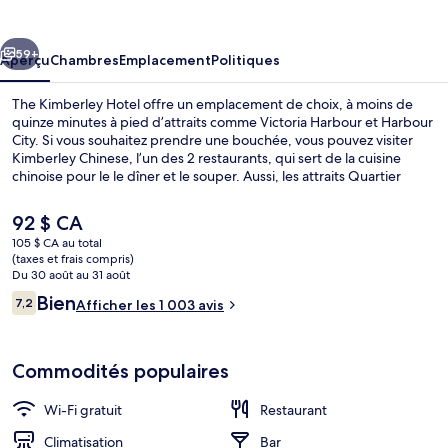
Kimberley
Hotel
cédent
Suivant
59+
Aperçu
Chambres
Emplacement
Politiques
The Kimberley Hotel offre un emplacement de choix, à moins de
quinze minutes à pied d’attraits comme Victoria Harbour et Harbour
City. Si vous souhaitez prendre une bouchée, vous pouvez visiter
Kimberley Chinese, l’un des 2 restaurants, qui sert de la cuisine
chinoise pour le le dîner et le souper. Aussi, les attraits Quartier
commerçant de Nathan Road et Kowloon Bay se trouvent à
seulement 5 minutes en voiture.
Le
92 $ CA
prix
105 $ CA au total
actuel
(taxes et frais compris)
Façade de l’hébergement
est
Du 30 août au 31 août
de 92 $ CA
Avis
Bien
7,2
Afficher les 1 003 avis
7,2 sur 10 –
Commodités populaires
Wi-Fi gratuit
Restaurant
Climatisation
Bar