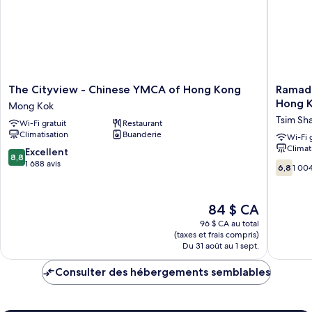
The
Ramada
The Cityview - Chinese YMCA of Hong Kong
Ramada
Cityview
Grand
Hong K
Mong Kok
-
Tsim
Tsim Sha
Wi-Fi gratuit
Restaurant
Chinese
Sha
Climatisation
Buanderie
YMCA
Tsui
Wi-Fi 
Climat
of
(Former
8.8
Excellent
8,8
Hong
Ramada
sur
1 688 avis
6.8
6,8
1 004
Kong
Hong
10,
sur
Mong
Kong
Excellent,
10,
Kok
Grand
1 688 avis
1 004 av
Le
84 $ CA
Tsim
prix
96 $ CA au total
Sha
est
(taxes et frais compris)
Tsui)
de
Du 31 août au 1 sept.
Tsim
84 $ CA
Sha
Consulter des hébergements semblables
Tsui