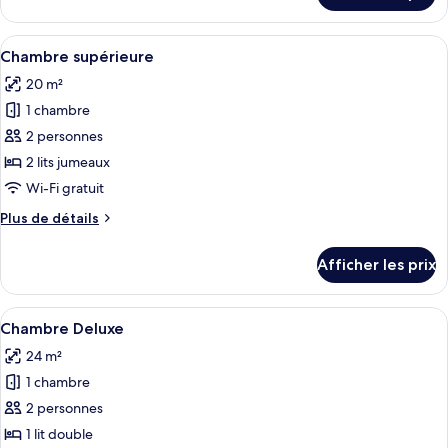
supérieure
Chambre
supérieure
Afficher
Une chambre d’hôtel avec deux lits, u
2
Chambre supérieure
toutes
20 m²
les
1 chambre
photos
pour
2 personnes
ce
2 lits jumeaux
type
Wi-Fi gratuit
de
Plus
Plus de détails
chambre :
de
Chambre
détails
Afficher les prix
pour
supérieure
Chambre
supérieure
Afficher
Une chambre d’hôtel avec un lit, un c
2
Chambre Deluxe
toutes
24 m²
les
1 chambre
photos
pour
2 personnes
ce
1 lit double