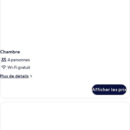
Chambre
4 personnes
Wi-Fi gratuit
Plus
Plus de détails
de
détails
Afficher les prix
pour
Chambre