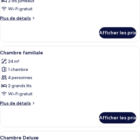
ce
2 lits jumeaux
type
Wi-Fi gratuit
de
Plus
Plus de détails
chambre :
de
Chambre
détails
Afficher les prix
pour
supérieure
Chambre
supérieure
Afficher
Une chambre d’hôtel avec deux lits, un
1
Chambre familiale
toutes
24 m²
les
1 chambre
photos
pour
4 personnes
ce
2 grands lits
type
Wi-Fi gratuit
de
Plus
Plus de détails
chambre :
de
Chambre
détails
Afficher les prix
pour
familiale
Chambre
familiale
Afficher
Une chambre d’hôtel avec deux lits, un
1
Chambre Deluxe