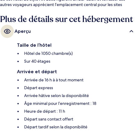
autres voyageurs apprécient l’emplacement central pour les sites
touristiques, mais aussi pour la proximité au transport en commun :
Station de métro 34th Street – Penn Station est très près et Station de
Plus de détails sur cet hébergement
métro 34th Street – Penn Station (Fashion Av.) n’est qu’à 4 minutes à
pied.
Aperçu
Taille de l’hôtel
Hôtel de 1050 chambre(s)
Sur 40 étages
Arrivée et départ
Arrivée de 16 h à à tout moment
Départ express
Arrivée hâtive selon la disponibilité
Âge minimal pour l’enregistrement : 18
Heure de départ : 11 h
Départ sans contact offert
Départ tardif selon la disponibilité