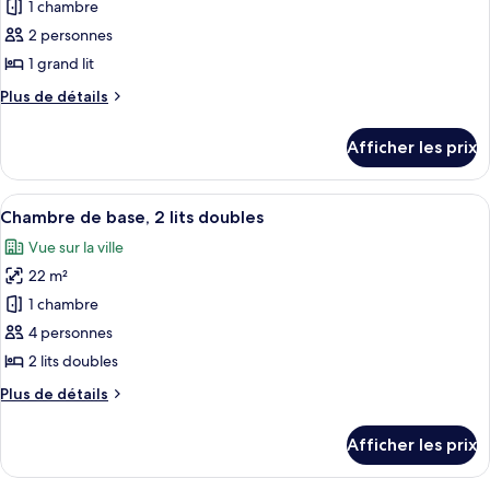
doubles
1 chambre
photos
doubles
pour
2 personnes
ce
1 grand lit
type
Plus
Plus de détails
de
de
chambre :
détails
Afficher les prix
pour
Chambre
Chambre
de
de
Afficher
Une chambre d’hôtel avec deux lits, un 
base,
5
base,
Chambre de base, 2 lits doubles
toutes
1
1
Vue sur la ville
grand
les
grand
lit
22 m²
photos
lit
pour
1 chambre
ce
4 personnes
type
2 lits doubles
de
Plus
Plus de détails
chambre :
de
Chambre
détails
Afficher les prix
pour
de
Chambre
base,