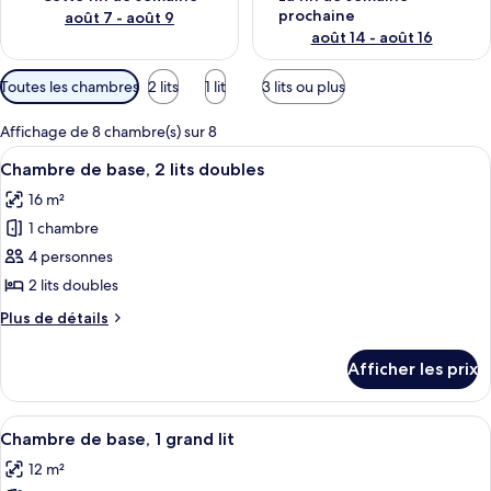
prochaine
août 7 - août 9
août 14 - août 16
Filtres
Toutes les chambres
2 lits
1 lit
3 lits ou plus
disponibles
pour
Affichage de 8 chambre(s) sur 8
les
Afficher
Une chambre d’hôtel avec deux lits, un
4
Chambre de base, 2 lits doubles
chambres
toutes
16 m²
les
1 chambre
photos
pour
4 personnes
ce
2 lits doubles
type
Plus
Plus de détails
de
de
chambre :
détails
Afficher les prix
pour
Chambre
Chambre
de
de
Afficher
Une chambre d’hôtel avec un lit, une 
base,
4
base,
Chambre de base, 1 grand lit
toutes
2
2
12 m²
lits
les
lits