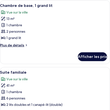
de
Afficher
Une chambre d’hôtel avec un grand lit,
2
5
base,
Chambre de base, 1 grand lit
toutes
lits
2
Vue sur la ville
lits
les
doubles
doubles
13 m²
photos
pour
1 chambre
ce
2 personnes
type
1 grand lit
de
Plus
Plus de détails
chambre :
de
Chambre
détails
Afficher les prix
pour
de
Chambre
base,
de
Afficher
Une chambre d’hôtel avec un lit, un ca
1
8
base,
Suite familiale
toutes
grand
1
Vue sur la ville
grand
les
lit
lit
41 m²
photos
pour
1 chambre
ce
6 personnes
type
2 lits doubles et 1 canapé-lit (double)
de