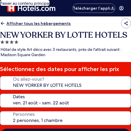
Passer au contenu principal
Télécharger l’appli
Afficher tous les hébergements
NEW YORKER BY LOTTE HOTELS
Hébergement
4.0 étoiles
Hôtel de style Art déco avec 3 restaurants, près de l'attrait suivant :
Madison Square Garden
Sélectionnez des dates pour afficher les prix
Où allez-vous?
Dates
Personnes