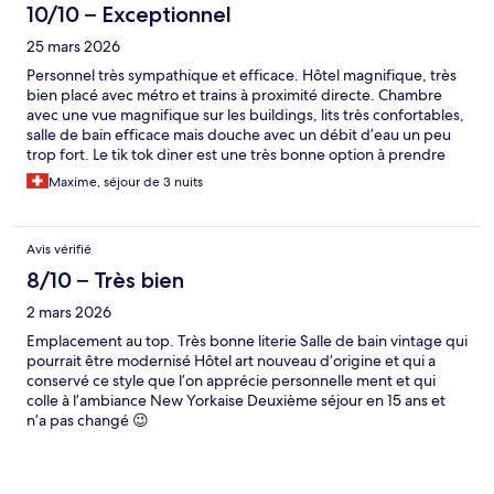
10/10 – Exceptionnel
25 mars 2026
Personnel très sympathique et efficace. Hôtel magnifique, très
bien placé avec métro et trains à proximité directe. Chambre
avec une vue magnifique sur les buildings, lits très confortables,
salle de bain efficace mais douche avec un débit d’eau un peu
trop fort. Le tik tok diner est une très bonne option à prendre
pour le petit déjeuner. Je recommande vivement cet hôtel pour
Maxime, séjour de 3 nuits
un séjour authentique en immersion dans le cœur de la vie dans
l’hypercentre de Manhattan. Proximité avec les attractions
touristiques très intéressantes. J’y retournerai sans hésiter.
Avis vérifié
8/10 – Très bien
2 mars 2026
Emplacement au top. Très bonne literie Salle de bain vintage qui
pourrait être modernisé Hôtel art nouveau d’origine et qui a
conservé ce style que l’on apprécie personnelle ment et qui
colle à l’ambiance New Yorkaise Deuxième séjour en 15 ans et
n’a pas changé 😉