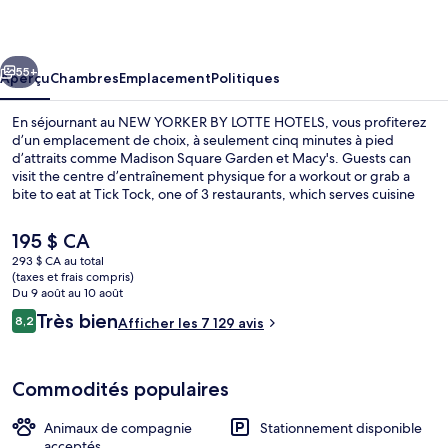
YORKER
BY
cédent
Suivant
LOTTE
55+
Aperçu
Chambres
Emplacement
Politiques
HOTELS
En séjournant au NEW YORKER BY LOTTE HOTELS, vous profiterez
d’un emplacement de choix, à seulement cinq minutes à pied
d’attraits comme Madison Square Garden et Macy's. Guests can
visit the centre d’entraînement physique for a workout or grab a
bite to eat at Tick Tock, one of 3 restaurants, which serves cuisine
américaine and is open for le déjeuner, le dîner, and le souper. Parmi
les autres points saillants de cet hôtel de style Art déco figurent un
Le
195 $ CA
bar-salon et terrasse. Les autres voyageurs apprécient
prix
293 $ CA au total
l’emplacement central pour les sites touristiques, mais aussi pour la
actuel
(taxes et frais compris)
proximité au transport en commun : Station de métro 34th Street –
Vue depuis l’hébergement
est
Du 9 août au 10 août
Penn Station est très près et Station de métro 34th Street – Penn
de 195 $ CA
Avis
Très bien
Station (Fashion Av.) n’est qu’à 4 minutes à pied.
8,2
Afficher les 7 129 avis
8,2 sur 10 –
Commodités populaires
Animaux de compagnie
Stationnement disponible
acceptés