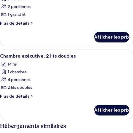
photos
pour
2 personnes
ce
1 grand lit
type
Plus
Plus de détails
de
de
chambre :
détails
Afficher les prix
pour
Chambre
Chambre
exécutive,
exécutive,
Afficher
Une chambre d’hôtel avec deux lits, un
1
4
1
Chambre exécutive, 2 lits doubles
toutes
grand
grand
14 m²
lit
les
lit
1 chambre
photos
pour
4 personnes
ce
2 lits doubles
type
Plus
Plus de détails
de
de
chambre :
détails
Afficher les prix
pour
Chambre
Chambre
exécutive,
exécutive,
Hébergements similaires
2
2