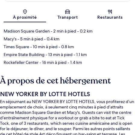
Carte
À proximité
Transport
Restaurants
Madison Square Garden
- 2 min à pied
- 0.2 km
Macy's
- 5 min à pied
- 0.4 km
Times Square
- 10 min à pied
- 0.8 km
Empire State Building
- 13 min à pied
- 1.1 km
Rockefeller Center
- 16 min à pied
- 1.4 km
À propos de cet hébergement
NEW YORKER BY LOTTE HOTELS
En séjournant au NEW YORKER BY LOTTE HOTELS, vous profiterez d’un
emplacement de choix, à seulement cinq minutes à pied d’attraits
comme Madison Square Garden et Macy's. Guests can visit the centre
d’entraînement physique for a workout or grab a bite to eat at Tick
Tock, one of 3 restaurants, which serves cuisine américaine and is open
for le déjeuner, le dîner, and le souper. Parmi les autres points saillants
de cet hôtel de style Art déco figurent un bar-salon et terrasse. Les