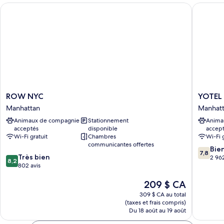
lits
lits
ROW NYC
YOTEL N
doubles
doubles
ROW
YOTEL
ROW NYC
YOTEL 
NYC
New
Manhattan
Manhat
Manhattan
York
Animaux de compagnie
Stationnement
Anima
Times
acceptés
disponible
accep
Square
Wi-Fi gratuit
Chambres
Wi-Fi 
Manhatt
communicantes offertes
7.8
Bie
7,8
8.2
Très bien
sur
2 962
8,2
sur
802 avis
10,
10,
Bien,
Le
209 $ CA
Très
2 962 av
prix
bien,
309 $ CA au total
est
802 avis
(taxes et frais compris)
de
Du 18 août au 19 août
209 $ CA