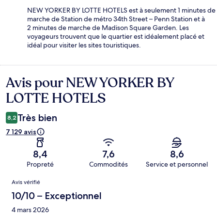
NEW YORKER BY LOTTE HOTELS est à seulement 1 minutes de
marche de Station de métro 34th Street – Penn Station et à
2 minutes de marche de Madison Square Garden. Les
voyageurs trouvent que le quartier est idéalement placé et
idéal pour visiter les sites touristiques.
Avis pour NEW YORKER BY
Avis
LOTTE HOTELS
Très bien
8,2
7 129 avis
8,4
7,6
8,6
Propreté
Commodités
Service et personnel
Avis
Avis vérifié
10/10 – Exceptionnel
4 mars 2026