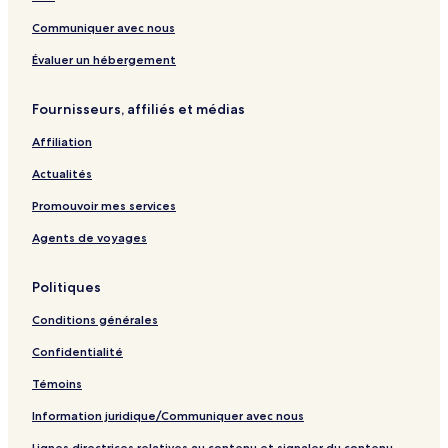
e
Communiquer avec nous
Évaluer un hébergement
Fournisseurs, affiliés et médias
Affiliation
Actualités
Promouvoir mes services
Agents de voyages
Politiques
Conditions générales
Confidentialité
Témoins
Information juridique/Communiquer avec nous
Lignes directrices relatives au contenu et signaler du contenu