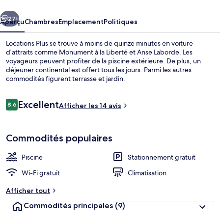
cédent
Suivant
27+
Aperçu
Chambres
Emplacement
Politiques
Locations Plus se trouve à moins de quinze minutes en voiture
d’attraits comme Monument à la Liberté et Anse Laborde. Les
voyageurs peuvent profiter de la piscine extérieure. De plus, un
déjeuner continental est offert tous les jours. Parmi les autres
commodités figurent terrasse et jardin.
Avis
Excellent
8,6
Afficher les 14 avis
8,6 sur 10 –
Piscine extérieure, parasols, chaises l
Commodités populaires
Piscine
Stationnement gratuit
Wi-Fi gratuit
Climatisation
Afficher tout
Commodités principales
(9)