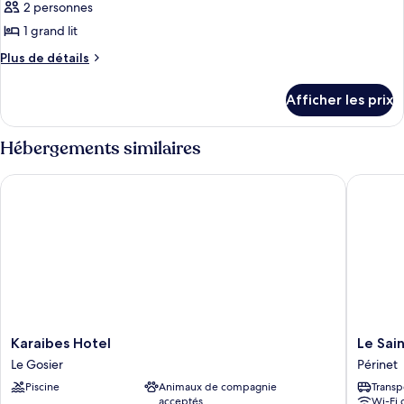
pour
2 personnes
ce
1 grand lit
type
Plus
Plus de détails
de
de
chambre :
détails
Afficher les prix
pour
Economy
Economy
Double
Double
Hébergements similaires
Room
Room
-
-
Karaibes Hotel
Le Saint
air-
air-
conditioned
conditioned
room
room
Karaibes
Le
Karaibes Hotel
Le Sai
Hotel
Saint
Le Gosier
Périnet
Le
George
Piscine
Animaux de compagnie
Transp
Gosier
Périnet
acceptés
Wi-Fi 