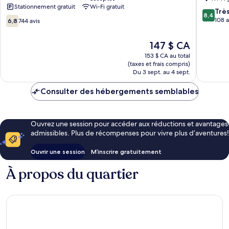
Stationnement gratuit
Wi-Fi gratuit
8.4
Trè
8,4
6.8
sur
108 a
6,8
744 avis
sur
10,
10,
Très
Le
147 $ CA
744 avis
bien,
prix
153 $ CA au total
108 avis
est
(taxes et frais compris)
de
Du 3 sept. au 4 sept.
147 $ CA
Consulter des hébergements semblables
Ouvrez une session pour accéder aux réductions et avantages
admissibles. Plus de récompenses pour vivre plus d’aventures!
Ouvrir une session
M’inscrire gratuitement
À propos du quartier