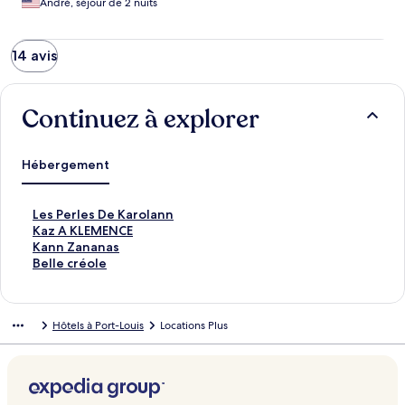
André, séjour de 2 nuits
14 avis
Continuez à explorer
Hébergement
L
Les Perles De Karolann
e
K
Kaz A KLEMENCE
s
a
K
Kann Zananas
P
z
a
B
Belle créole
e
A
n
e
r
K
n
l
l
L
Z
l
Hôtels à Port-Louis
Locations Plus
e
E
a
e
s
M
n
c
D
E
a
r
e
N
n
é
K
C
a
o