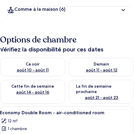
Comme à la maison
(6)
Options de chambre
Vérifiez la disponibilité pour ces dates
Vérifier la disponibilité pour ce soir août 10 - août 11
Vérifier la disponibilité pour 
Ce soir
Demain
août 10 - août 11
août 11 - août 12
Vérifier la disponibilité pour cette fin de semaine août 14 - aoû
Vérifier la disponibilité pour 
Cette fin de semaine
La fin de semaine
prochaine
août 14 - août 16
août 21 - août 23
Afficher
Une salle de bain avec un lavabo, des t
12
Economy Double Room - air-conditioned room
toutes
12 m²
les
1 chambre
photos