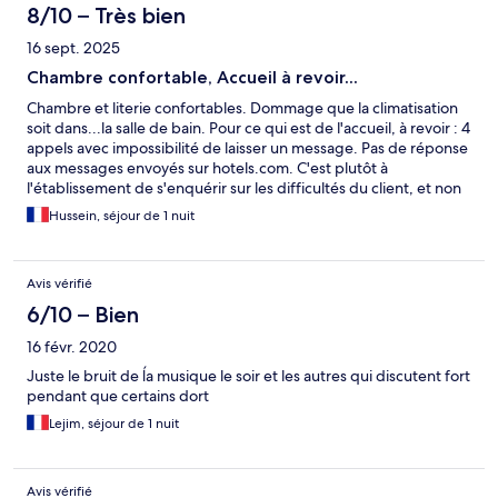
8/10 – Très bien
16 sept. 2025
Chambre confortable, Accueil à revoir...
Chambre et literie confortables. Dommage que la climatisation
soit dans...la salle de bain. Pour ce qui est de l'accueil, à revoir : 4
appels avec impossibilité de laisser un message. Pas de réponse
aux messages envoyés sur hotels.com. C'est plutôt à
l'établissement de s'enquérir sur les difficultés du client, et non
pas en envoyant automatiquement des Sms indiquant que
Hussein, séjour de 1 nuit
l'accueil est fermé...
Avis vérifié
6/10 – Bien
16 févr. 2020
Juste le bruit de ĺa musique le soir et les autres qui discutent fort
pendant que certains dort
Lejim, séjour de 1 nuit
Avis vérifié