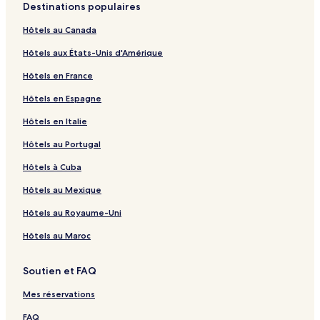
a
E
s
l
Destinations populaires
r
e
o
:
:
Hôtels au Canada
l
l
l
:
Hôtels aux États-Unis d'Amérique
a
i
i
l
n
e
e
i
Hôtels en France
n
n
n
e
o
o
n
Hôtels en Espagne
:
u
u
o
l
v
v
u
Hôtels en Italie
i
r
r
v
e
a
a
r
Hôtels au Portugal
n
n
n
a
Hôtels à Cuba
o
t
t
n
u
l
l
t
Hôtels au Mexique
v
a
a
l
r
p
p
a
Hôtels au Royaume-Uni
a
a
a
p
n
g
g
a
Hôtels au Maroc
t
e
e
g
l
e
Soutien et FAQ
a
p
Mes réservations
a
g
FAQ