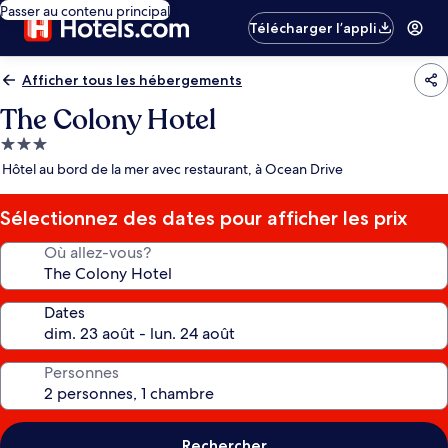
Passer au contenu principal
Télécharger l’appli
Afficher tous les hébergements
The Colony Hotel
Hébergement
3.0 étoiles
Hôtel au bord de la mer avec restaurant, à Ocean Drive
Sélectionnez des dates pour afficher les prix
Où allez-vous?
Dates
Personnes
Rechercher