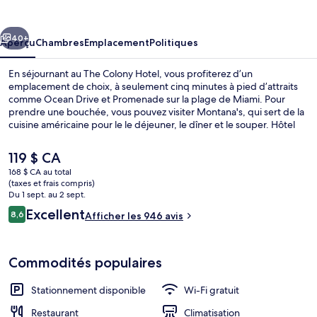
Colony
Hotel
cédent
Suivant
40+
Aperçu
Chambres
Emplacement
Politiques
En séjournant au The Colony Hotel, vous profiterez d’un
emplacement de choix, à seulement cinq minutes à pied d’attraits
comme Ocean Drive et Promenade sur la plage de Miami. Pour
prendre une bouchée, vous pouvez visiter Montana's, qui sert de la
cuisine américaine pour le le déjeuner, le dîner et le souper. Hôtel
de style Art déco se trouve aussi à tout juste 10 minutes de marche
des points saillants suivants : Zone commerçante de Collins Avenue
Le
119 $ CA
et Quartier historique Art Déco. Le personnel serviable et
prix
168 $ CA au total
l’emplacement sont des éléments très prisés par les voyageurs.
actuel
(taxes et frais compris)
Façade de l’hébergement
est
Du 1 sept. au 2 sept.
de 119 $ CA
Avis
Excellent
8,6
Afficher les 946 avis
8,6 sur 10 –
Commodités populaires
Stationnement disponible
Wi-Fi gratuit
Restaurant
Climatisation