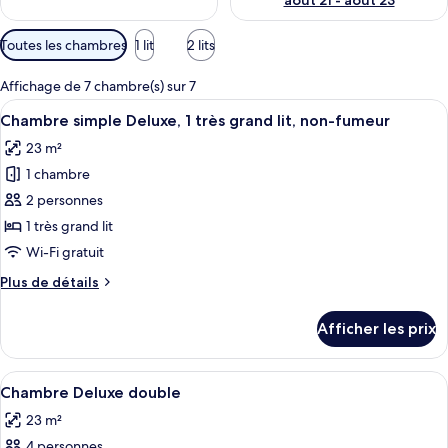
août 21 - août 23
Filtres
Toutes les chambres
1 lit
2 lits
disponibles
pour
Affichage de 7 chambre(s) sur 7
les
Afficher
Une chambre d’hôtel avec un lit, un ve
6
Chambre simple Deluxe, 1 très grand lit, non-fumeur
chambres
toutes
23 m²
les
1 chambre
photos
pour
2 personnes
ce
1 très grand lit
type
Wi-Fi gratuit
de
Plus
Plus de détails
chambre :
de
Chambre
détails
Afficher les prix
pour
simple
Chambre
Deluxe,
simple
Afficher
Une chambre d’hôtel avec deux lits, un
1
4
Deluxe,
Chambre Deluxe double
toutes
très
1
23 m²
très
les
grand
grand
4 personnes