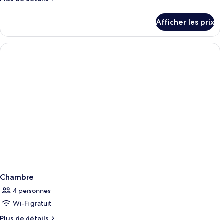
de
de
chambre :
détails
Afficher les prix
pour
Deluxe
Deluxe
King
King
room
room
Chambre
4 personnes
Wi-Fi gratuit
Plus
Plus de détails