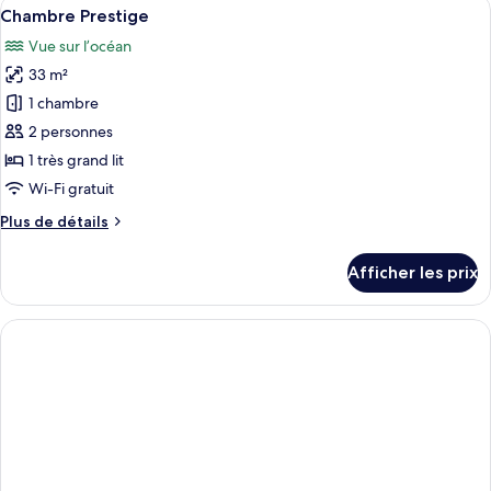
Afficher
Une chambre d’hôtel avec un grand lit
chambre,
5
1
Chambre Prestige
toutes
vue
chambre,
Vue sur l’océan
vue
les
sur
sur
33 m²
photos
l’océan
l’océan
pour
1 chambre
ce
2 personnes
type
1 très grand lit
de
Wi-Fi gratuit
chambre :
Plus
Plus de détails
Chambre
de
Prestige
détails
Afficher les prix
pour
Chambre
Prestige