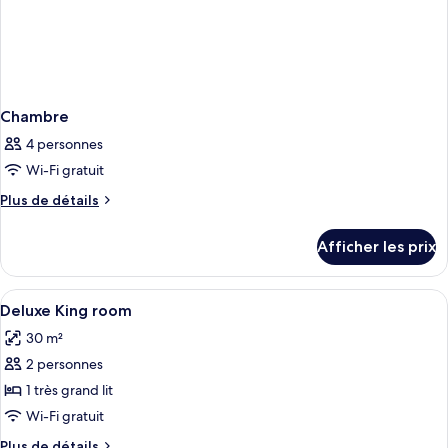
Chambre
4 personnes
Wi-Fi gratuit
Plus
Plus de détails
de
détails
Afficher les prix
pour
Chambre
Afficher
Une chambre d’hôtel avec un lit, un b
4
Deluxe King room
toutes
30 m²
les
2 personnes
photos
pour
1 très grand lit
ce
Wi-Fi gratuit
type
Plus
Plus de détails