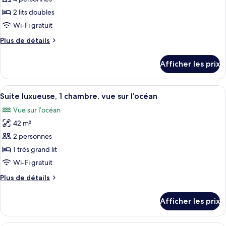
photos
lit,
lit,
pour
2 lits doubles
non-
non-
ce
fumeur
fumeur
Wi-Fi gratuit
type
Plus
Plus de détails
de
de
chambre :
détails
Afficher les prix
pour
Chambre
Chambre
Deluxe
Deluxe
Afficher
Une chambre d’hôtel moderne avec un gr
double
4
double
Suite luxueuse, 1 chambre, vue sur l’océan
toutes
Vue sur l’océan
les
42 m²
photos
pour
2 personnes
ce
1 très grand lit
type
Wi-Fi gratuit
de
Plus
Plus de détails
chambre :
de
Suite
détails
Afficher les prix
pour
luxueuse,
Suite
1
luxueuse,