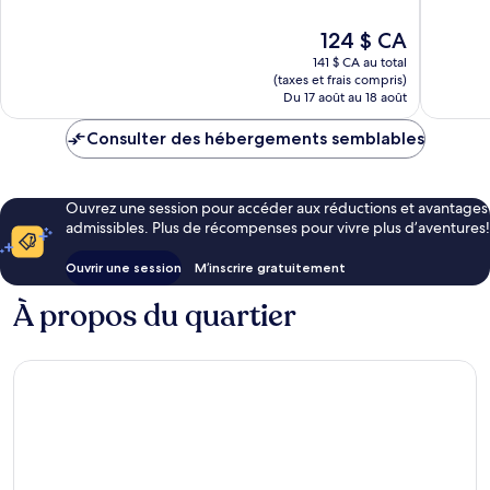
10,
Exceptionnel,
Merveill
2 173 avis
Le
124 $ CA
1 359 avi
prix
141 $ CA au total
est
(taxes et frais compris)
de
Du 17 août au 18 août
124 $ CA
Consulter des hébergements semblables
Ouvrez une session pour accéder aux réductions et avantages
admissibles. Plus de récompenses pour vivre plus d’aventures!
Ouvrir une session
M’inscrire gratuitement
À propos du quartier