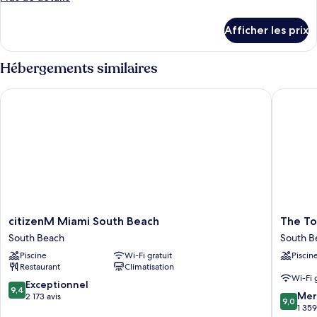
de
détails
Afficher les prix
pour
Chambre
Hébergements similaires
citizenM Miami South Beach
The Tony
citizenM
The
citizenM Miami South Beach
The To
Miami
Tony
South Beach
South B
South
Hotel
Piscine
Wi-Fi gratuit
Piscin
Beach
South
Restaurant
Climatisation
South
Beach
Wi-Fi 
Beach
South
9.4
Exceptionnel
9,4
9.0
Beach
Mer
sur
2 173 avis
9,0
sur
1 359
10,