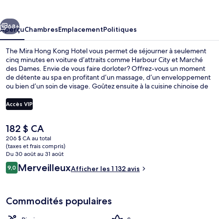
Mira
Hong
cédent
Suivant
Kong
68+
Aperçu
Chambres
Emplacement
Politiques
Hotel
The Mira Hong Kong Hotel vous permet de séjourner à seulement
cinq minutes en voiture d’attraits comme Harbour City et Marché
des Dames. Envie de vous faire dorloter? Offrez-vous un moment
de détente au spa en profitant d’un massage, d’un enveloppement
ou bien d’un soin de visage. Goûtez ensuite à la cuisine chinoise de
Cuisine Cuisine, un des 3 restaurants, qui sert le dîner et le souper.
Parmi les autres points saillants de hôtel de luxe, notons 2 bars-
Accès VIP
salons, une piscine intérieure et un centre d’entraînement physique.
Les autres voyageurs apprécient vraiment le personnel serviable et
Le
182 $ CA
la proximité des boutiques.
Extérieur
prix
206 $ CA au total
actuel
(taxes et frais compris)
est
Du 30 août au 31 août
de 182 $ CA
Avis
Merveilleux
9,0
Afficher les 1 132 avis
9,0 sur 10 –
Commodités populaires