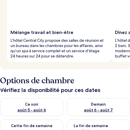
Mélange travail et bien-être
Dînez 
L’hôtel Central City propose des salles de réunion et
L’hôtel 
un bureau dans les chambres pour les affaires, ainsi
2 bars. 
qu’un spa à service complet et un service d’étage
moderne 
24 heures sur 24 pour se détendre.
buffet v
Options de chambre
Vérifiez la disponibilité pour ces dates
Vérifier la disponibilité pour ce soir août 5 - août 6
Vérifier la disponibilité pour 
Ce soir
Demain
août 5 - août 6
août 6 - août 7
Vérifier la disponibilité pour cette fin de semaine août 7 - aoû
Vérifier la disponibilité pour 
Cette fin de semaine
La fin de semaine