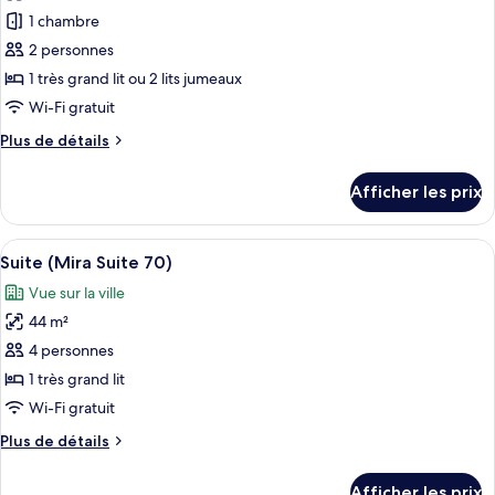
Room)
pour
1 chambre
ce
2 personnes
type
1 très grand lit ou 2 lits jumeaux
de
Wi-Fi gratuit
chambre :
Plus
Plus de détails
Chambre
de
Club
détails
Afficher les prix
(Club
pour
Chambre
City)
Club
Afficher
Une chambre d’hôtel moderne équipée d
6
(Club
Suite (Mira Suite 70)
toutes
City)
Vue sur la ville
les
44 m²
photos
pour
4 personnes
ce
1 très grand lit
type
Wi-Fi gratuit
de
Plus
Plus de détails
chambre :
de
Suite
détails
Afficher les prix