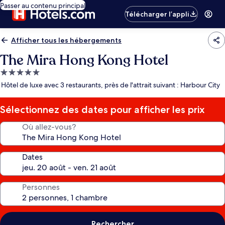
Passer au contenu principal
Télécharger l’appli
Afficher tous les hébergements
The Mira Hong Kong Hotel
Hébergement
5.0 étoiles
Hôtel de luxe avec 3 restaurants, près de l'attrait suivant : Harbour City
Sélectionnez des dates pour afficher les prix
Où allez-vous?
Dates
Personnes
Rechercher