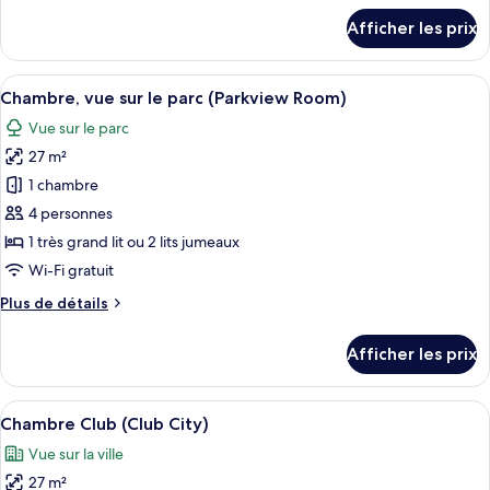
Chambre
détails
Afficher les prix
pour
(Courtyard
Chambre
Room)
(Courtyard
Afficher
Une chambre d’hôtel moderne avec un g
6
Room)
Chambre, vue sur le parc (Parkview Room)
toutes
Vue sur le parc
les
27 m²
photos
pour
1 chambre
ce
4 personnes
type
1 très grand lit ou 2 lits jumeaux
de
Wi-Fi gratuit
chambre :
Plus
Plus de détails
Chambre,
de
vue
détails
Afficher les prix
sur
pour
Chambre,
le
vue
Afficher
Une chambre d’hôtel moderne équipée d
parc
6
sur
Chambre Club (Club City)
toutes
(Parkview
le
Vue sur la ville
parc
les
Room)
(Parkview
27 m²
photos