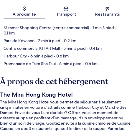
Carte
À proximité
Transport
Restaurants
Miramar Shopping Centre (centre commercial)
- 1 min à pied
-
0.1 km
Parc de Kowloon
- 2 min à pied
- 0.2 km
Centre commercial K11 Art Mall
- 5 min à pied
- 0.4 km
Harbour City
- 6 min à pied
- 0.6 km
Promenade de Tsim Sha Tsui
- 6 min à pied
- 0.6 km
À propos de cet hébergement
The Mira Hong Kong Hotel
The Mira Hong Kong Hotel vous permet de séjourner à seulement
cinq minutes en voiture d’attraits comme Harbour City et Marché des
Dames. Envie de vous faire dorloter? Offrez-vous un moment de
détente au spa en profitant d’un massage, d’un enveloppement ou
bien d’un soin de visage. Goûtez ensuite à la cuisine chinoise de Cuisine
Cuisine, un des 3 restaurants, qui sert le dîner et le souper. Parmi les