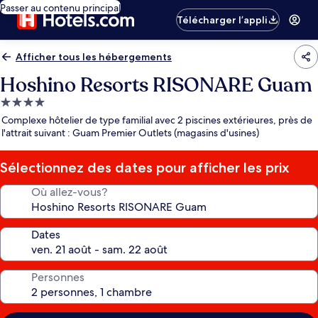
Passer au contenu principal
Télécharger l’appli
Afficher tous les hébergements
Hoshino Resorts RISONARE Guam
Hébergement
4.0 étoiles
Complexe hôtelier de type familial avec 2 piscines extérieures, près de
l'attrait suivant : Guam Premier Outlets (magasins d'usines)
Sélectionnez des dates pour afficher les prix
Où allez-vous?
Dates
Personnes