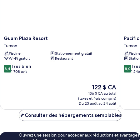
King
Beds)
Guam
Pacific
Guam Plaza Resort
Pacifi
Plaza
Islands
Tumon
Tumon
Resort
Club
Piscine
Stationnement gratuit
Piscin
Tumon
Guam
Wi-Fi gratuit
Restaurant
Statio
Tumon
8.4
8.0
Très bien
Trè
8,4
8,0
sur
sur
1 708 avis
1 246
10,
10,
Très
Très
Le
122 $ CA
bien,
bien,
prix
136 $ CA au total
1 708 avis
1 246 avi
est
(taxes et frais compris)
de
Du 23 août au 24 août
122 $ CA
Consulter des hébergements semblables
Ouvrez une session pour accéder aux réductions et avantages