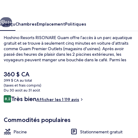
Resorts
RISONARE
cédent
Suivant
Guam
63+
Aperçu
Chambres
Emplacement
Politiques
Hoshino Resorts RISONARE Guam offre l’accès à un parc aquatique
gratuit et se trouve à seulement cinq minutes en voiture d’attraits
comme Guam Premier Outlets (magasins d'usines). Après avoir
passé des heures de plaisir dans les 2 piscines extérieures, les
voyageurs peuvent manger une bouchée dans le café. Parmi les
autres points saillants figurent un parcours aquatique et piscine
pour enfants. Les autres voyageurs ne disent que du bien en ce qui
Le
360 $ CA
concerne le personnel serviable et les commodités familiales.
prix
399 $ CA au total
actuel
(taxes et frais compris)
Extérieur
est
Du 30 août au 31 août
de 360 $ CA
Avis
Très bien
8,2
Afficher les 1 119 avis
8,2 sur 10 –
Commodités populaires
Piscine
Stationnement gratuit