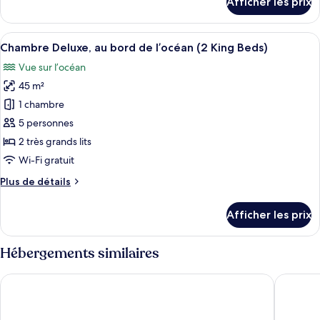
Afficher les prix
lits
pour
Suite,
doubles,
2
Afficher
Une chambre d’hôtel avec un lit, un bu
au
4
lits
Chambre Deluxe, au bord de l’océan (2 King Beds)
toutes
bord
doubles,
Vue sur l’océan
au
les
de
bord
45 m²
photos
l’océan
de
pour
1 chambre
l’océan
ce
5 personnes
type
2 très grands lits
de
Wi-Fi gratuit
chambre :
Plus
Plus de détails
Chambre
de
Deluxe,
détails
Afficher les prix
au
pour
Chambre
bord
Deluxe,
Hébergements similaires
de
au
l’océan
bord
Guam Plaza Resort
Pacific 
de
(2
l’océan
King
(2
Beds)