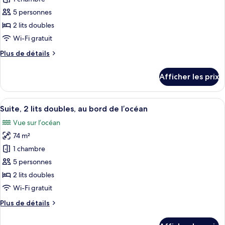
ce
5 personnes
type
2 lits doubles
de
Wi-Fi gratuit
chambre :
Plus
Plus de détails
Chambre
de
Premier,
détails
Afficher les prix
2
pour
Chambre
lits
Premier,
Afficher
Un salon moderne avec un canapé, une 
doubles,
4
2
Suite, 2 lits doubles, au bord de l’océan
toutes
au
lits
Vue sur l’océan
doubles,
les
bord
au
74 m²
photos
de
bord
pour
l’océan
1 chambre
de
ce
l’océan
5 personnes
type
2 lits doubles
de
Wi-Fi gratuit
chambre :
Plus
Plus de détails
Suite,
de
2
détails