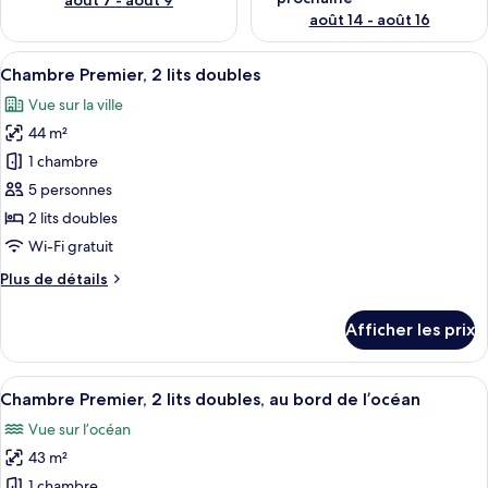
août 7 - août 9
août 14 - août 16
Afficher
Une chambre d’hôtel avec un grand lit,
4
Chambre Premier, 2 lits doubles
toutes
Vue sur la ville
les
44 m²
photos
pour
1 chambre
ce
5 personnes
type
2 lits doubles
de
Wi-Fi gratuit
chambre :
Plus
Plus de détails
Chambre
de
Premier,
détails
Afficher les prix
2
pour
Chambre
lits
Premier,
Afficher
Une chambre d’hôtel avec un grand lit,
doubles
5
2
Chambre Premier, 2 lits doubles, au bord de l’océan
toutes
lits
Vue sur l’océan
doubles
les
43 m²
photos
pour
1 chambre