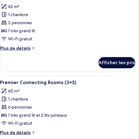
toutes
62 m²
les
1 chambre
photos
pour
2 personnes
ce
1 très grand lit
type
Wi-Fi gratuit
de
Plus
Plus de détails
chambre :
de
Red
détails
Afficher les prix
pour
Level
Red
One
Level
Afficher
Une chambre d’hôtel moderne, dotée d’u
Bedroom
4
One
Premier Connecting Rooms (3+3)
toutes
Suite
Bedroom
60 m²
Suite
les
1 chambre
photos
pour
6 personnes
ce
1 très grand lit et 2 lits jumeaux
type
Wi-Fi gratuit
de
Plus
Plus de détails
chambre :
de