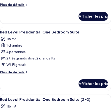
de
Plus
Plus de détails
chambre :
de
Red
détails
Afficher les prix
pour
Level
Red
One
Level
Afficher
Une chambre d’hôtel moderne dotée d’un
Bedroom
8
One
Red Level Presidential One Bedroom Suite
toutes
Suite
Bedroom
116 m²
Suite
les
Long
Long
1 chambre
photos
Stay
Stay
pour
4 personnes
ce
2 très grands lits et 2 grands lits
type
Wi-Fi gratuit
de
Plus
Plus de détails
chambre :
de
Red
détails
Afficher les prix
pour
Level
Red
Presidential
Level
Afficher
Une chambre d’hôtel moderne dotée d’un
One
8
Presidential
Red Level Presidential One Bedroom Suite (2+2)
toutes
Bedroom
One
116 m²
Bedroom
les
Suite