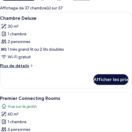
disponibles
pour
Affichage de 37 chambre(s) sur 37
les
Afficher
Une chambre d’hôtel avec un grand lit,
2
Chambre Deluxe
chambres
toutes
30 m²
les
1 chambre
photos
pour
2 personnes
ce
1 très grand lit ou 2 lits doubles
type
Wi-Fi gratuit
de
Plus
Plus de détails
chambre :
de
Chambre
détails
Afficher les prix
pour
Deluxe
Chambre
Deluxe
Afficher
Une chambre d’hôtel moderne, dotée d’u
3
Premier Connecting Rooms
toutes
Vue sur le jardin
les
60 m²
photos
pour
1 chambre
ce
6 personnes