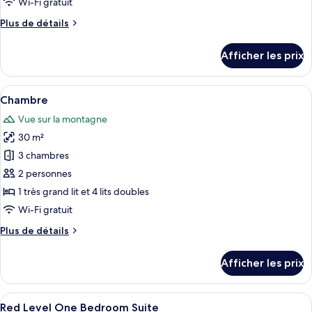
Wi-Fi gratuit
chambre :
Plus
Plus de détails
Supreme
de
Room
détails
Afficher les prix
Panoramic
pour
Supreme
Views
Room
Afficher
Literie de qualité, minibar, coffre-for
3
Panoramic
Chambre
toutes
Views
Vue sur la montagne
les
30 m²
photos
pour
3 chambres
ce
2 personnes
type
1 très grand lit et 4 lits doubles
de
Wi-Fi gratuit
chambre :
Plus
Plus de détails
Chambre
de
détails
Afficher les prix
pour
Chambre
Afficher
Une chambre d’hôtel avec un grand lit
3
Red Level One Bedroom Suite