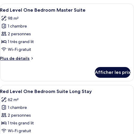
Views
Room
Afficher
Une chambre d’hôtel moderne dotée d’un
4
Panoramic
Red Level One Bedroom Master Suite
toutes
Views
98 m²
les
1 chambre
photos
pour
2 personnes
ce
1 très grand lit
type
Wi-Fi gratuit
de
Plus
Plus de détails
chambre :
de
Red
détails
Afficher les prix
pour
Level
Red
One
Level
Afficher
Un salon moderne avec un canapé, une 
Bedroom
2
One
Red Level One Bedroom Suite Long Stay
toutes
Master
Bedroom
62 m²
Master
les
Suite
Suite
1 chambre
photos
pour
2 personnes
ce
1 très grand lit
type
Wi-Fi gratuit