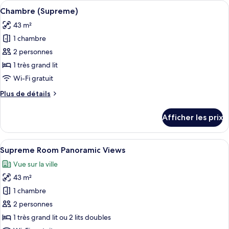
Afficher
Literie de qualité, minibar, coffre-for
Panoramic
2
Supreme
Chambre (Supreme)
toutes
Views
Room
43 m²
Panoramic
les
Views
1 chambre
photos
pour
2 personnes
ce
1 très grand lit
type
Wi-Fi gratuit
de
Plus
Plus de détails
chambre :
de
Chambre
détails
Afficher les prix
pour
(Supreme)
Chambre
(Supreme)
Afficher
Literie de qualité, minibar, coffre-for
6
Supreme Room Panoramic Views
toutes
Vue sur la ville
les
43 m²
photos
pour
1 chambre
ce
2 personnes
type
1 très grand lit ou 2 lits doubles
de