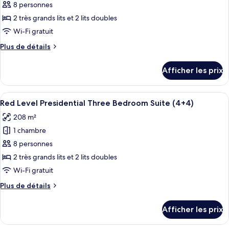
pour
8 personnes
ce
2 très grands lits et 2 lits doubles
type
Wi-Fi gratuit
de
Plus
Plus de détails
chambre :
de
Red
détails
Afficher les prix
pour
Level
Red
Presidential
Level
Afficher
Une chambre d’hôtel moderne dotée d’un
Three
10
Presidential
Red Level Presidential Three Bedroom Suite (4+4)
toutes
Bedroom
Three
208 m²
Bedroom
les
Suite
Suite
1 chambre
photos
pour
8 personnes
ce
2 très grands lits et 2 lits doubles
type
Wi-Fi gratuit
de
Plus
Plus de détails
chambre :
de
Red
détails
Afficher les prix
pour
Level
Red
Presidential