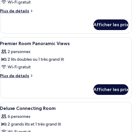
pour
Wi-Fi gratuit
View
(2+2)
ce
(2+2)
Plus
Plus de détails
type
de
détails
de
Afficher les prix
pour
chambre :
Deluxe
Deluxe
Room
Afficher
Literie de qualité, minibar, coffre-for
3
Room
Premier Room Panoramic Views
toutes
2 personnes
les
2 lits doubles ou 1 très grand lit
photos
pour
Wi-Fi gratuit
ce
Plus
Plus de détails
type
de
détails
de
Afficher les prix
pour
chambre :
Premier
Premier
Room
Afficher
Literie de qualité, minibar, coffre-for
2
Room
Panoramic
Deluxe Connecting Room
toutes
Views
Panoramic
6 personnes
les
Views
2 grands lits et 1 très grand lit
photos
Wi-Fi gratuit