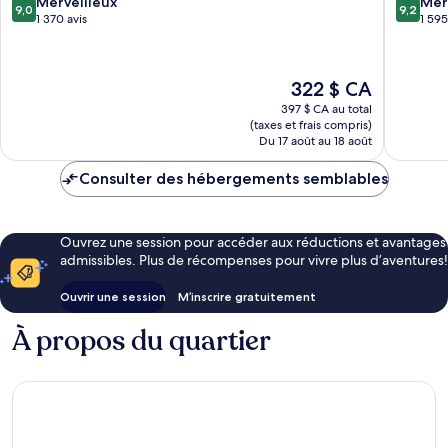
9.0
9.2
Merveilleux
Mer
9,0
9,2
sur
sur
1 370 avis
1 595
10,
10,
Merveilleux,
Merveill
1 370 avis
1 595 avi
Le
322 $ CA
prix
397 $ CA au total
est
(taxes et frais compris)
de
Du 17 août au 18 août
322 $ CA
Consulter des hébergements semblables
Ouvrez une session pour accéder aux réductions et avantages
admissibles. Plus de récompenses pour vivre plus d’aventures!
Ouvrir une session
M’inscrire gratuitement
À propos du quartier