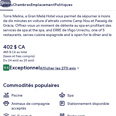
Gran
132+
Aperçu
Chambres
Emplacement
Politiques
Meliá
Torre Melina, a Gran Meliá Hotel vous permet de séjourner à moins
Hotel
de dix minutes en voiture d’attraits comme Camp Nou et Passeig de
Gràcia. Offrez-vous un moment de détente au spa en profitant des
services de spa at the spa, and ERRE de Iñigo Urrechu, one of 5
restaurants, serves cuisine espagnole and is open for le dîner and le
souper. Un bar attenant à la piscine, un centre d’entraînement
physique ouvert en tout temps et un sauna sont d’autres
Le
402 $ CA
commodités offertes à hôtel de luxe. Les autres voyageurs adorent
prix
485 $ CA au total
le personnel serviable. L’hébergement se situe à quelques minutes
actuel
(taxes et frais compris)
de marche du transport en commun : Station de métro Zona
5 restaurants servant le déjeuner, le dî
est
Du 24 août au 25 août
Universitària se trouve à 5 minutes et Zona Universitària Tram Stop
de 402 $ CA
Avis
Exceptionnel
est à 8 minutes.
9,4
Afficher les 270 avis
9,4 sur 10 –
Commodités populaires
Piscine
Spa
Animaux de compagnie
Stationnement disponible
acceptés