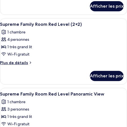
chambre :
détails
Afficher les prix
pour
Supreme
Supreme
Family
Family
Afficher
Une chambre d’hôtel moderne dotée d’u
Room
3
Room
Supreme Family Room Red Level (2+2)
toutes
Red
Red
1 chambre
Level
les
Level
4 personnes
photos
pour
1 très grand lit
ce
Wi-Fi gratuit
type
Plus
Plus de détails
de
de
chambre :
détails
Afficher les prix
pour
Supreme
Supreme
Family
Family
Afficher
Une chambre d’hôtel avec un lit, une ta
Room
4
Room
Supreme Family Room Red Level Panoramic View
toutes
Red
Red
1 chambre
Level
les
Level
(2+2)
3 personnes
photos
(2+2)
pour
1 très grand lit
ce
Wi-Fi gratuit