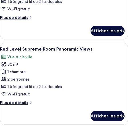
type
1 très grand lit ou 2 lits doubles
de
Wi-Fi gratuit
chambre :
Plus
Plus de détails
Chambre
de
Premier
détails
Afficher les prix
pour
Chambre
Premier
Afficher
Une chambre d’hôtel avec un grand lit, 
3
Red Level Supreme Room Panoramic Views
toutes
Vue sur la ville
les
30 m²
photos
pour
1 chambre
ce
2 personnes
type
1 très grand lit ou 2 lits doubles
de
Wi-Fi gratuit
chambre :
Plus
Plus de détails
Red
de
Level
détails
Afficher les prix
Supreme
pour
Red
Room
Level