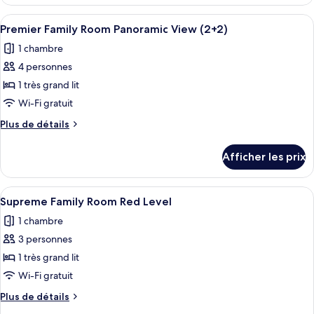
Premier
Room
Family
Afficher
Une chambre d’hôtel avec un lit, un ca
Panoramic
4
Room
Premier Family Room Panoramic View (2+2)
toutes
View
Panoramic
1 chambre
View
les
4 personnes
photos
pour
1 très grand lit
ce
Wi-Fi gratuit
type
Plus
Plus de détails
de
de
chambre :
détails
Afficher les prix
pour
Premier
Premier
Family
Family
Afficher
Une chambre d’hôtel moderne dotée d’u
Room
3
Room
Supreme Family Room Red Level
toutes
Panoramic
Panoramic
1 chambre
View
les
View
(2+2)
3 personnes
photos
(2+2)
pour
1 très grand lit
ce
Wi-Fi gratuit
type
Plus
Plus de détails
de
de