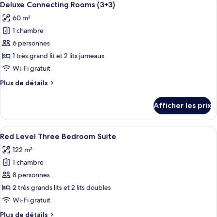
2
Rooms
Deluxe Connecting Rooms (3+3)
toutes
60 m²
les
1 chambre
photos
pour
6 personnes
ce
1 très grand lit et 2 lits jumeaux
type
Wi-Fi gratuit
de
Plus
Plus de détails
chambre :
de
Deluxe
détails
Afficher les prix
pour
Connecting
Deluxe
Rooms
Connecting
Afficher
Une chambre d’hôtel avec un grand lit,
(3+3)
4
Rooms
Red Level Three Bedroom Suite
toutes
(3+3)
122 m²
les
1 chambre
photos
pour
8 personnes
ce
2 très grands lits et 2 lits doubles
type
Wi-Fi gratuit
de
Plus
Plus de détails