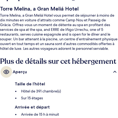
Torre Melina, a Gran Meliá Hotel
Torre Melina, a Gran Meliá Hotel vous permet de séjourner à moins de
dix minutes en voiture d’attraits comme Camp Nou et Passeig de
Gràcia. Offrez-vous un moment de détente au spa en profitant des
services de spa at the spa, and ERRE de Iñigo Urrechu, one of 5
restaurants, serves cuisine espagnole and is open for le dîner and le
souper. Un bar attenant à la piscine, un centre d’entraînement physique
ouvert en tout temps et un sauna sont d’autres commodités offertes à
hôtel de luxe. Les autres voyageurs adorent le personnel serviable.
L’hébergement se situe à quelques minutes de marche du transport en
commun : Station de métro Zona Universitària se trouve à 5 minutes et
Plus de détails sur cet hébergement
Zona Universitària Tram Stop est à 8 minutes.
Aperçu
Taille de l’hôtel
Hôtel de 391 chambre(s)
Sur 15 étages
Arrivée et départ
Arrivée de 15 h à minuit