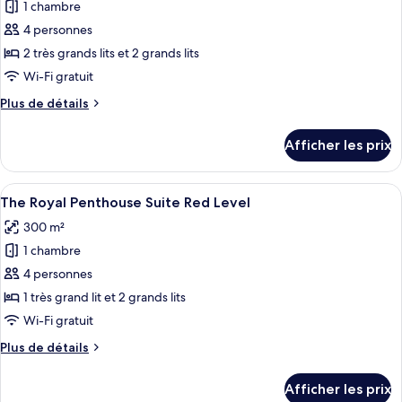
Suite
1 chambre
photos
pour
4 personnes
ce
2 très grands lits et 2 grands lits
type
Wi-Fi gratuit
de
Plus
Plus de détails
chambre :
de
Red
détails
Afficher les prix
pour
Level
Red
Presidential
Level
Afficher
Un salon moderne avec un canapé d’angl
One
20
Presidential
The Royal Penthouse Suite Red Level
toutes
Bedroom
One
300 m²
Bedroom
les
Suite
Suite
1 chambre
photos
(2+2)
(2+2)
pour
4 personnes
ce
1 très grand lit et 2 grands lits
type
Wi-Fi gratuit
de
Plus
Plus de détails
chambre :
de
The
détails
Afficher les prix
pour
Royal