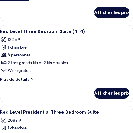
chambre :
de
Red
détails
Afficher les prix
pour
Level
Red
Three
Level
Afficher
Une chambre d’hôtel avec un grand lit,
Bedroom
4
Three
Red Level Three Bedroom Suite (4+4)
toutes
Suite
Bedroom
122 m²
Suite
les
1 chambre
photos
pour
8 personnes
ce
2 très grands lits et 2 lits doubles
type
Wi-Fi gratuit
de
Plus
Plus de détails
chambre :
de
Red
détails
Afficher les prix
pour
Level
Red
Three
Level
Afficher
Une chambre d’hôtel moderne dotée d’un
Bedroom
10
Three
Red Level Presidential Three Bedroom Suite
toutes
Suite
Bedroom
208 m²
Suite
les
(4+4)
(4+4)
1 chambre
photos