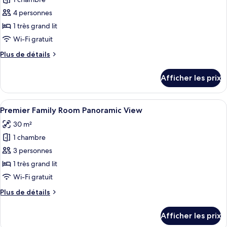
photos
pour
4 personnes
ce
1 très grand lit
type
Wi-Fi gratuit
de
Plus
Plus de détails
chambre :
de
Premier
détails
Afficher les prix
pour
Family
Premier
Room
Family
Afficher
Une chambre d’hôtel avec un lit, un ca
(2+2)
4
Room
Premier Family Room Panoramic View
toutes
(2+2)
30 m²
les
1 chambre
photos
pour
3 personnes
ce
1 très grand lit
type
Wi-Fi gratuit
de
Plus
Plus de détails
chambre :
de
Premier
détails
Afficher les prix
pour
Family