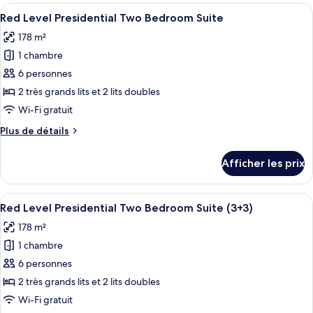
Level
Afficher
Une chambre d’hôtel moderne dotée d’un
Three
8
Presidential
Red Level Presidential Two Bedroom Suite
toutes
Bedroom
Three
178 m²
Bedroom
les
Suite
Suite
1 chambre
photos
(4+4)
(4+4)
pour
6 personnes
ce
2 très grands lits et 2 lits doubles
type
Wi-Fi gratuit
de
Plus
Plus de détails
chambre :
de
Red
détails
Afficher les prix
pour
Level
Red
Presidential
Level
Afficher
Une chambre d’hôtel moderne dotée d’un
Two
8
Presidential
Red Level Presidential Two Bedroom Suite (3+3)
toutes
Bedroom
Two
178 m²
Bedroom
les
Suite
Suite
1 chambre
photos
pour
6 personnes
ce
2 très grands lits et 2 lits doubles
type
Wi-Fi gratuit
de