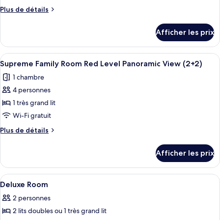
type
Plus
Plus de détails
de
de
chambre :
détails
Afficher les prix
pour
Supreme
Supreme
Family
Family
Afficher
Une chambre d’hôtel avec un lit, une ta
Room
4
Room
Supreme Family Room Red Level Panoramic View (2+2)
toutes
Red
Red
1 chambre
Level
les
Level
Panoramic
4 personnes
photos
Panoramic
View
pour
1 très grand lit
View
ce
Wi-Fi gratuit
type
Plus
Plus de détails
de
de
chambre :
détails
Afficher les prix
pour
Supreme
Supreme
Family
Family
Afficher
Articles de toilette griffés, séchoir à 
Room
1
Room
Deluxe Room
toutes
Red
Red
2 personnes
Level
les
Level
Panoramic
2 lits doubles ou 1 très grand lit
photos
Panoramic
View