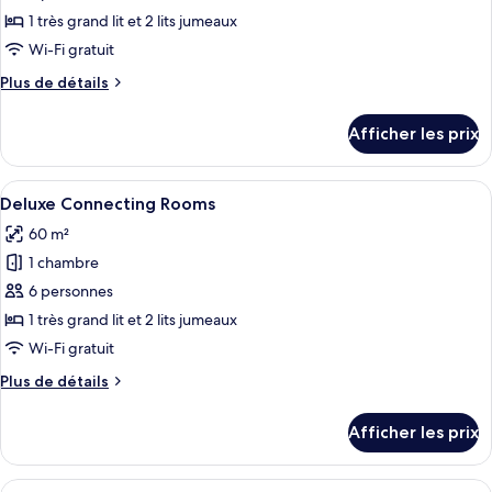
ce
1 très grand lit et 2 lits jumeaux
type
Wi-Fi gratuit
de
Plus
Plus de détails
chambre :
de
Red
détails
Afficher les prix
pour
Level
Red
Two
Level
Afficher
Une chambre d’hôtel avec un grand lit,
Bedroom
2
Two
Deluxe Connecting Rooms
toutes
Suite
Bedroom
60 m²
Suite
les
1 chambre
photos
pour
6 personnes
ce
1 très grand lit et 2 lits jumeaux
type
Wi-Fi gratuit
de
Plus
Plus de détails
chambre :
de
Deluxe
détails
Afficher les prix
pour
Connecting
Deluxe
Rooms
Connecting
Afficher
Une chambre d’hôtel avec un grand lit,