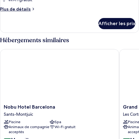
pour
ce
Plus
Plus de détails
type
de
détails
de
Afficher les prix
pour
chambre :
Deluxe
Deluxe
Connecting
Hébergements similaires
Connecting
Room
Room
Nobu Hotel Barcelona
Grand Hy
Nobu
Grand
Nobu Hotel Barcelona
Grand 
Hotel
Hyatt
Sants-Montjuïc
Les Cort
Barcelona
Barcelo
Piscine
Spa
Piscin
Sants-
Les
Animaux de compagnie
Wi-Fi gratuit
Anima
Montjuïc
Corts
acceptés
accep