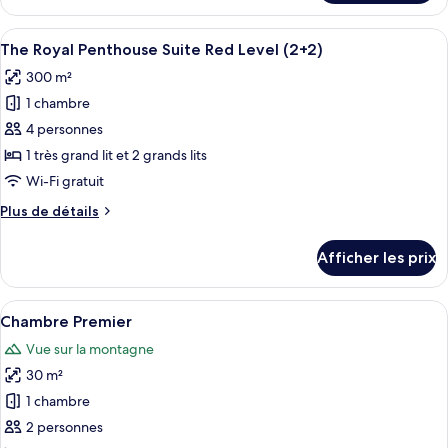
The
Penthouse
Royal
Afficher
Un salon moderne avec un canapé d’angl
Suite
20
Penthouse
The Royal Penthouse Suite Red Level (2+2)
toutes
Red
Suite
300 m²
Red
les
Level
Level
1 chambre
photos
pour
4 personnes
ce
1 très grand lit et 2 grands lits
type
Wi-Fi gratuit
de
Plus
Plus de détails
chambre :
de
The
détails
Afficher les prix
pour
Royal
The
Penthouse
Royal
Afficher
Une chambre d’hôtel avec deux lits, un
Suite
4
Penthouse
Chambre Premier
toutes
Red
Suite
Vue sur la montagne
Red
les
Level
Level
30 m²
photos
(2+2)
(2+2)
pour
1 chambre
ce
2 personnes