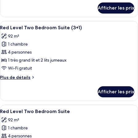
Premier
détails
Afficher les prix
pour
Connecting
Premier
Rooms
Connecting
Afficher
Une chambre d’hôtel moderne, dotée d’u
(3+3)
4
Rooms
Red Level Two Bedroom Suite (3+1)
toutes
(3+3)
92 m²
les
1 chambre
photos
pour
4 personnes
ce
1 très grand lit et 2 lits jumeaux
type
Wi-Fi gratuit
de
Plus
Plus de détails
chambre :
de
Red
détails
Afficher les prix
pour
Level
Red
Two
Level
Afficher
Une chambre d’hôtel moderne, dotée d’u
Bedroom
4
Two
Red Level Two Bedroom Suite
toutes
Suite
Bedroom
92 m²
Suite
les
(3+1)
(3+1)
1 chambre
photos
pour
4 personnes