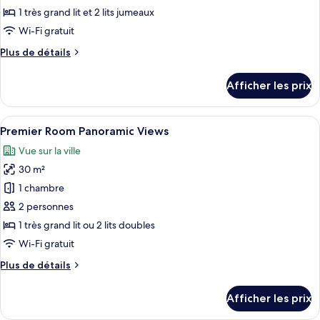
type
1 très grand lit et 2 lits jumeaux
de
Wi-Fi gratuit
chambre :
Plus
Plus de détails
Premier
de
Connecting
détails
Afficher les prix
Rooms
pour
Premier
Connecting
Afficher
Une chambre d’hôtel avec un grand lit,
4
Rooms
Premier Room Panoramic Views
toutes
Vue sur la ville
les
30 m²
photos
pour
1 chambre
ce
2 personnes
type
1 très grand lit ou 2 lits doubles
de
Wi-Fi gratuit
chambre :
Plus
Plus de détails
Premier
de
Room
détails
Afficher les prix
Panoramic
pour
Premier