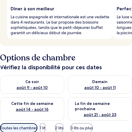
Dîner à son meilleur
Perfect
La cuisine espagnole et internationale est une vedette
Le luxe 
dans 4 restaurants. Le bar propose des boissons
saisonni
sophistiquées, tandis que le petit-déjeuner buffet
longues 
garantit un délicieux début de journée.
la pisci
Options de chambre
Vérifiez la disponibilité pour ces dates
Vérifier la disponibilité pour ce soir août 9 - août 10
Vérifier la disponibilité pour 
Ce soir
Demain
août 9 - août 10
août 10 - août 11
Vérifier la disponibilité pour cette fin de semaine août 14 - aoû
Vérifier la disponibilité pour 
Cette fin de semaine
La fin de semaine
prochaine
août 14 - août 16
août 21 - août 23
Filtres
Toutes les chambres
1 lit
2 lits
3 lits ou plus