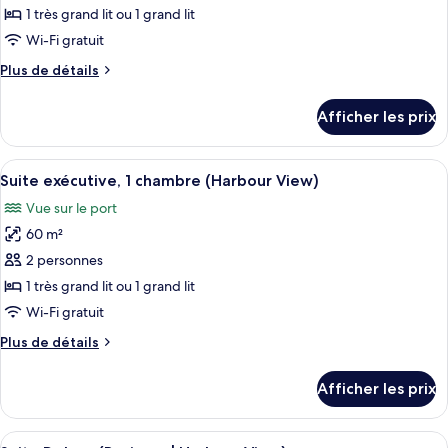
ce
1 très grand lit ou 1 grand lit
type
Wi-Fi gratuit
de
Plus
Plus de détails
chambre :
de
Suite
détails
Afficher les prix
pour
Deluxe,
Suite
vue
Deluxe,
Afficher
Une chambre d’hôtel avec un grand lit,
sur
8
vue
Suite exécutive, 1 chambre (Harbour View)
toutes
la
sur
Vue sur le port
la
les
montagne
montagne
60 m²
photos
(Business)
(Business)
pour
2 personnes
ce
1 très grand lit ou 1 grand lit
type
Wi-Fi gratuit
de
Plus
Plus de détails
chambre :
de
Suite
détails
Afficher les prix
pour
exécutive,
Suite
1
exécutive,
Afficher
Une chambre d’hôtel avec un grand lit,
chambre