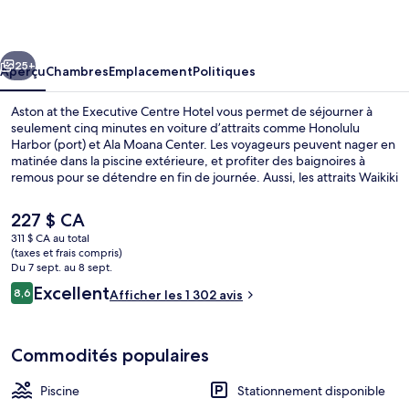
at
the
cédent
Suivant
Executive
25+
Aperçu
Chambres
Emplacement
Politiques
Centre
Aston at the Executive Centre Hotel vous permet de séjourner à
Hotel
seulement cinq minutes en voiture d’attraits comme Honolulu
Harbor (port) et Ala Moana Center. Les voyageurs peuvent nager en
matinée dans la piscine extérieure, et profiter des baignoires à
remous pour se détendre en fin de journée. Aussi, les attraits Waikiki
Beach Walk et Royal Hawaiian Center se trouvent à courte distance
en voiture. Les autres voyageurs adorent le personnel serviable et la
Le
227 $ CA
taille des chambres.
prix
311 $ CA au total
actuel
(taxes et frais compris)
Extérieur
est
Du 7 sept. au 8 sept.
de 227 $ CA
Avis
Excellent
8,6
Afficher les 1 302 avis
8,6 sur 10 –
Commodités populaires
Piscine
Stationnement disponible