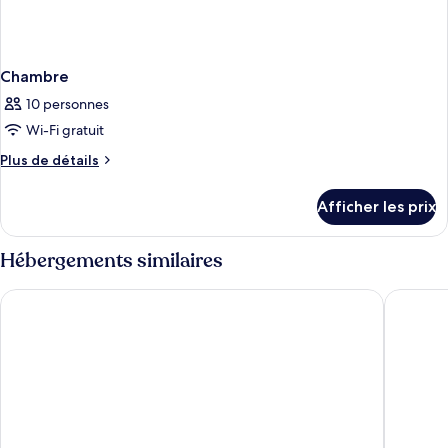
Chambre
10 personnes
Wi-Fi gratuit
Plus
Plus de détails
de
détails
Afficher les prix
pour
Chambre
Hébergements similaires
Ala Moana Hotel by Mantra
Best Wes