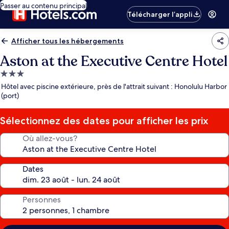
Passer au contenu principal
Télécharger l’appli
Afficher tous les hébergements
Aston at the Executive Centre Hotel
Hébergement
3.0 étoiles
Hôtel avec piscine extérieure, près de l'attrait suivant : Honolulu Harbor
(port)
Sélectionnez des dates pour afficher les prix
Où allez-vous?
Dates
Personnes