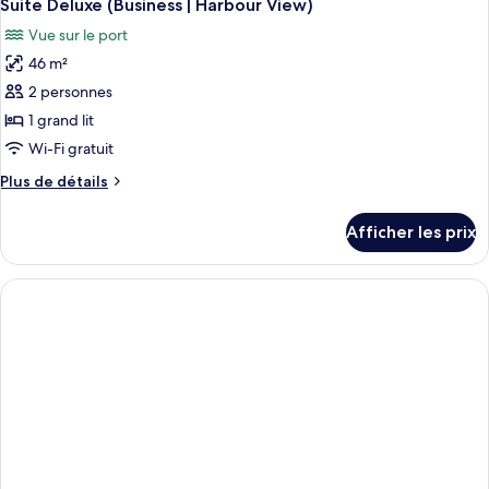
6
1
Suite Deluxe (Business | Harbour View)
toutes
(Harbour
chambre
Vue sur le port
(Harbour
les
View)
View)
46 m²
photos
pour
2 personnes
ce
1 grand lit
type
Wi-Fi gratuit
de
Plus
Plus de détails
chambre :
de
Suite
détails
Afficher les prix
pour
Deluxe
Suite
(Business
Deluxe
|
(Business
Harbour
|
Harbour
View)
View)