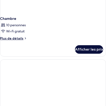
Chambre
10 personnes
Wi-Fi gratuit
Plus
Plus de détails
de
détails
Afficher les prix
pour
Chambre