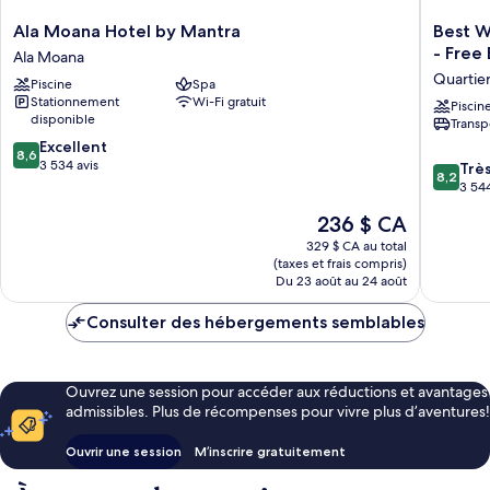
Ala
Best
Ala Moana Hotel by Mantra
Best W
Moana
Western
- Free
Ala Moana
Hotel
The
Quartie
Piscine
Spa
by
Plaza
Stationnement
Wi-Fi gratuit
Mantra
Hotel
Piscin
disponible
Transp
Ala
Honolul
8.6
Moana
Excellent
Airport
8,6
sur
3 534 avis
-
8.2
Trè
8,2
10,
Free
sur
3 544
Excellent,
Breakfas
10,
Le
236 $ CA
3 534 avis
Quartier
Très
prix
Ouest
bien,
329 $ CA au total
est
(taxes et frais compris)
d’Honol
3 544 av
de
Du 23 août au 24 août
236 $ CA
Consulter des hébergements semblables
Ouvrez une session pour accéder aux réductions et avantages
admissibles. Plus de récompenses pour vivre plus d’aventures!
Ouvrir une session
M’inscrire gratuitement