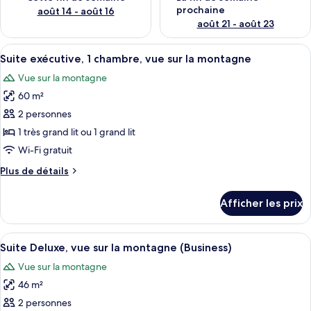
prochaine
août 14 - août 16
août 21 - août 23
Afficher
Une chambre d’hôtel dotée d’une grand
6
Suite exécutive, 1 chambre, vue sur la montagne
toutes
Vue sur la montagne
les
60 m²
photos
pour
2 personnes
ce
1 très grand lit ou 1 grand lit
type
Wi-Fi gratuit
de
Plus
Plus de détails
chambre :
de
Suite
détails
Afficher les prix
pour
exécutive,
Suite
1
exécutive,
Afficher
Une chambre d’hôtel avec un grand lit,
chambre,
6
1
Suite Deluxe, vue sur la montagne (Business)
toutes
vue
chambre,
Vue sur la montagne
vue
les
sur
sur
46 m²
photos
la
la
pour
2 personnes
montagne
montagne