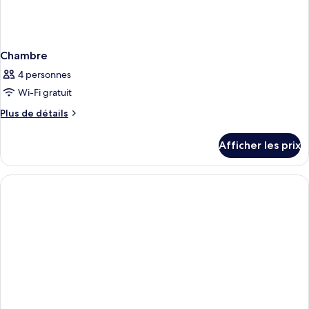
Chambre
4 personnes
Wi-Fi gratuit
Plus
Plus de détails
de
détails
Afficher les prix
pour
Chambre