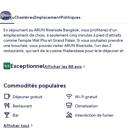
Riverside
Bangkok
cédent
Suivant
56+
Aperçu
Chambres
Emplacement
Politiques
En séjournant au ARUN Riverside Bangkok, vous profiterez d’un
emplacement de choix, à seulement cinq minutes à pied d’attraits
comme Temple Wat Pho et Grand Palais. Si vous souhaitez prendre
une bouchée, vous pouvez visiter ARUN Riverside, l’un des 2
restaurants, qui sert de la cuisine thaïlandaise pour le le déjeuner et
le dîner. Aussi, les attraits Temple du Bouddha d'Émeraude et
Rivière Chao Praya se trouvent à seulement 5 minutes en voiture.
Avis
Exceptionnel
L’hébergement se situe à quelques minutes de marche du transport
9,6
Afficher les 88 avis
9,6 sur 10 –
en commun : Sanam Chai Station se trouve à 6 minutes.
Suite studio exécutive, vue sur le fleuv
Commodités populaires
Déjeuner gratuit
Wi-Fi gratuit
Restaurant
Climatisation
Bar
Interdiction de fumer
Afficher tout