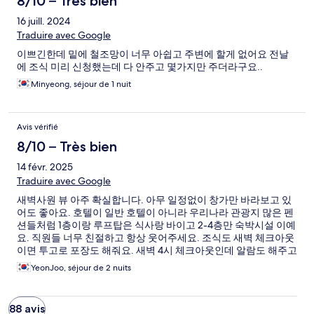
8/10 – Très bien
16 juill. 2024
Traduire avec Google
이쁘긴한데 밑에 철조망이 너무 아쉽고 주변에 할게 없어요 전날
에 조식 미리 신청했는데 다 안주고 몇가지만 주더라구요..
Minyeong, séjour de 1 nuit
Avis vérifié
8/10 – Très bien
14 févr. 2025
Traduire avec Google
새벽사원 뷰 아주 확실합니다. 아무 일정없이 창가만 바라보고 있
어도 좋아요. 호텔이 일반 호텔이 아니라 우리나라 관광지 많은 펜
션들처럼 1층이랑 루프탑은 식사랑 바이고 2-4층만 숙박시설 이예
요. 직원들 너무 친절하고 항상 웃어주세요. 조식도 새벽 체크아웃
이면 투고로 포장도 해줘요. 새벽 4시 체크아웃인데 알람도 해주고
택시도 불러주더라구요. 엘베없고 호텔 앞까지 택시를 부르거나
YeonJoo, séjour de 2 nuits
타고 올 수 없으니 참고하세요. 모기약이랑 훈증기 필수!! 물가 옆
이니 아무리 새벽사원 뷰라도 창문 열기를 조심하세요. 저희는 결
국 둘째날 편의점에서 훈증기 사다 꼽았어요. 왓포, 왓아룬 가깝고
88 avis
주변 다 번화가라 좋아요. 편의점, ATM기,마사지샵 모두 가끼워