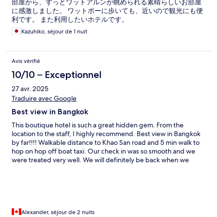
部屋から、ずっとワットアルンが眺められる素晴らしいお部屋
に感激しました。 ワットポーに歩いても、近いので観光にも便
利です。 また利用したいホテルです。
Kazuhiko, séjour de 1 nuit
Avis vérifié
10/10 – Exceptionnel
27 avr. 2025
Traduire avec Google
Best view in Bangkok
This boutique hotel is such a great hidden gem. From the
location to the staff, I highly recommend. Best view in Bangkok
by far!!!! Walkable distance to Khao San road and 5 min walk to
hop on hop off boat taxi. Our check in was so smooth and we
were treated very well. We will definitely be back when we
return to Bangkok.
Alexander, séjour de 2 nuits