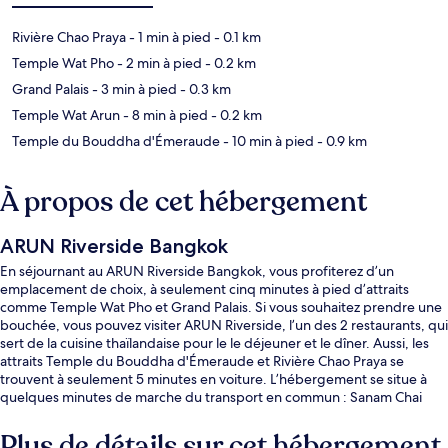
Rivière Chao Praya
- 1 min à pied
- 0.1 km
Temple Wat Pho
- 2 min à pied
- 0.2 km
Grand Palais
- 3 min à pied
- 0.3 km
Temple Wat Arun
- 8 min à pied
- 0.2 km
Temple du Bouddha d'Émeraude
- 10 min à pied
- 0.9 km
À propos de cet hébergement
ARUN Riverside Bangkok
En séjournant au ARUN Riverside Bangkok, vous profiterez d’un
emplacement de choix, à seulement cinq minutes à pied d’attraits
comme Temple Wat Pho et Grand Palais. Si vous souhaitez prendre une
bouchée, vous pouvez visiter ARUN Riverside, l’un des 2 restaurants, qui
sert de la cuisine thaïlandaise pour le le déjeuner et le dîner. Aussi, les
attraits Temple du Bouddha d'Émeraude et Rivière Chao Praya se
trouvent à seulement 5 minutes en voiture. L’hébergement se situe à
quelques minutes de marche du transport en commun : Sanam Chai
Station se trouve à 6 minutes.
Plus de détails sur cet hébergement