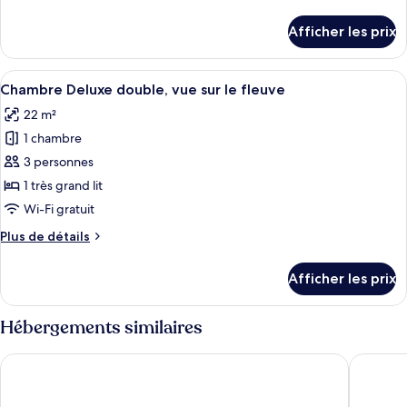
de
studio
détails
Afficher les prix
exécutive,
pour
Suite
vue
studio
Afficher
Chambre Deluxe double, vue sur le fleuv
sur
15
exécutive,
Chambre Deluxe double, vue sur le fleuve
toutes
le
vue
22 m²
sur
les
fleuve
le
1 chambre
photos
fleuve
pour
3 personnes
ce
1 très grand lit
type
Wi-Fi gratuit
de
Plus
Plus de détails
chambre :
de
Chambre
détails
Afficher les prix
pour
Deluxe
Chambre
double,
Deluxe
Hébergements similaires
vue
double,
sur
vue
Riva Arun Bangkok
The Park
sur
le
le
fleuve
fleuve