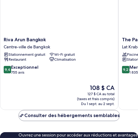
Riva
The
Riva Arun Bangkok
The Pa
Arun
Park
Centre-ville de Bangkok
Lat Kra
Bangkok
Nine
Stationnement gratuit
Wi-Fi gratuit
Piscin
Centre-
Hotel
Restaurant
Climatisation
Statio
ville
Suvarna
de
Lat
9.4
9.2
Exceptionnel
Mer
9,4
9,2
Bangkok
Kraban
sur
sur
755 avis
1 835
10,
10,
Exceptionnel,
Merveill
Le
108 $ CA
755 avis
1 835 avi
prix
127 $ CA au total
est
(taxes et frais compris)
de
Du 1 sept. au 2 sept.
108 $ CA
Consulter des hébergements semblables
Ouvrez une session pour accéder aux réductions et avantages