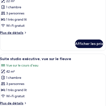
22 m²
les
1 chambre
photos
pour
3 personnes
ce
1 très grand lit
type
Wi-Fi gratuit
de
Plus
Plus de détails
chambre :
de
Standard
détails
Afficher les prix
pour
Double
Standard
Room,
Double
Afficher
Suite studio exécutive, vue sur le fleuv
1
21
Room,
Suite studio exécutive, vue sur le fleuve
toutes
King
1
Vue sur le cours d’eau
King
les
Bed,
Bed,
42 m²
photos
Balcony,
Balcony,
pour
1 chambre
No
No
ce
View
View
3 personnes
type
1 très grand lit
de
Wi-Fi gratuit
chambre :
Plus
Plus de détails
Suite