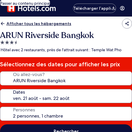
Passer au contenu principal
Télécharger l’appli
Afficher tous les hébergements
ARUN Riverside Bangkok
Hébergement
3.5 étoiles
Hôtel avec 2 restaurants, près de l'attrait suivant : Temple Wat Pho
Sélectionnez des dates pour afficher les prix
Où allez-vous?
Dates
Personnes
Rechercher