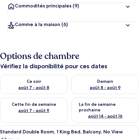
Commodités principales
(9)
Comme à la maison
(6)
Options de chambre
Vérifiez la disponibilité pour ces dates
Vérifier la disponibilité pour ce soir août 7 - août 8
Vérifier la disponibilité pour 
Ce soir
Demain
août 7 - août 8
août 8 - août 9
Vérifier la disponibilité pour cette fin de semaine août 7 - aoû
Vérifier la disponibilité pour 
Cette fin de semaine
La fin de semaine
prochaine
août 7 - août 9
août 14 - août 16
Afficher
Standard Double Room, 1 King Bed, Balc
11
Standard Double Room, 1 King Bed, Balcony, No View
toutes