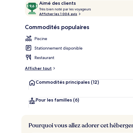
Avis
9,6
Aimé des clients
Salle de soin
T
sur
Très bien noté par les voyageurs
r
Afficher les 1 004 avis
10,
è
Aimé
s
Commodités populaires
des
clients
b
Piscine
i
e
Stationnement disponible
n
Restaurant
n
o
Afficher tout
t
é
Commodités principales
(12)
p
a
r
Pour les familles
(6)
l
e
s
Pourquoi vous allez adorer cet héberg
v