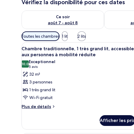
Vérifiez la disponibilité pour ces dates
Vérifier la disponibilité pour ce soir août 7 - août 8
Vérifier la di
Ce soir
août 7 - août 8
a
Filtres
Toutes les chambres
1 lit
2 lits
disponibles
Afficher
Une chambre d’hôtel avec un gr
pour
4
Chambre traditionnelle, 1 très grand lit, accessible
toutes
les
aux personnes à mobilité réduite
les
chambres
Exceptionnel
10,0
photos
10,0 sur 10
(5 avis)
5 avis
pour
32 m²
ce
3 personnes
type
1 très grand lit
de
Wi-Fi gratuit
chambre :
Plus
Chambre
Plus de détails
de
traditionnelle,
détails
1
Afficher les pri
pour
très
Chambre
traditionnelle,