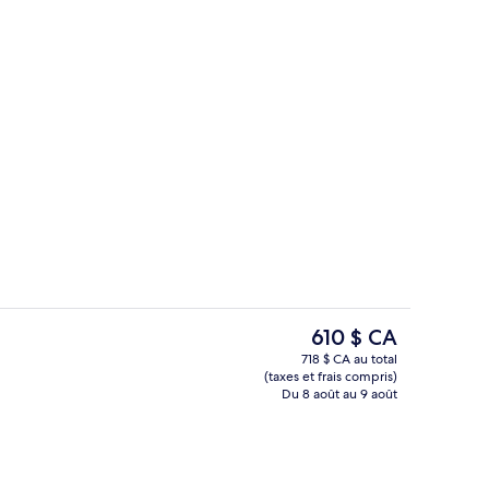
4 restaurants servant le déjeuner, le d
Le
610 $ CA
prix
718 $ CA au total
actuel
(taxes et frais compris)
traînement physique
Façade de l’hébergement
est
Du 8 août au 9 août
de 610 $ CA