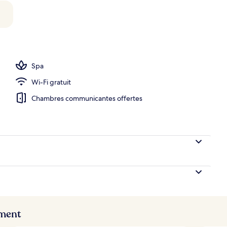
s pour les couples, spa, bain de vapeur, soins du corps
Spa
Wi-Fi gratuit
Chambres communicantes offertes
ement