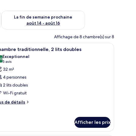
n de semaine août 7 - août 9
Vérifier la disponibilité pour la fin de semaine prochaine août 
La fin de semaine prochaine
août 14 - août 16
Affichage de 8 chambre(s) sur 8
ideaux.
 un bureau avec une chaise, une télévision et une fenêtre avec des rideaux.
fficher
Une chambre d’hôtel avec deux lits, un bureau
5
ambre traditionnelle, 2 lits doubles
outes
Exceptionnel
s
,0
10,0 sur 10
(5 avis)
5 avis
hotos
32 m²
our
4 personnes
e
2 lits doubles
ype
Wi-Fi gratuit
e
hambre :
us
us de détails
e
hambre
tails
aditionnelle,
ur
Afficher les prix
hambre
ts
aditionnelle,