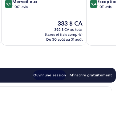
9.2
9.4
Merveilleux
Exceptionnel
9,2
9,4
sur
sur
1 001 avis
1 011 avis
10,
10,
Merveilleux,
Exceptionnel,
Le
333 $ CA
1 001 avis
1 011 avis
prix
392 $ CA au total
est
(taxes et frais compris)
(taxe
de
Du 30 août au 31 août
D
333 $ CA
Ouvrir une session
M’inscrire gratuitement