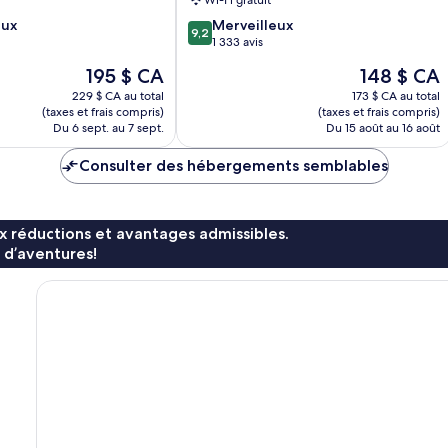
The
9.2
eux
Merveilleux
Galleria
9,2
sur
1 333 avis
10,
Le
Le
195 $ CA
148 $ CA
Merveilleux,
prix
prix
1 333 avis
229 $ CA au total
173 $ CA au total
est
est
(taxes et frais compris)
(taxes et frais compris)
de
de
Du 6 sept. au 7 sept.
Du 15 août au 16 août
195 $ CA
148 $ CA
Consulter des hébergements semblables
x réductions et avantages admissibles.
 d’aventures!