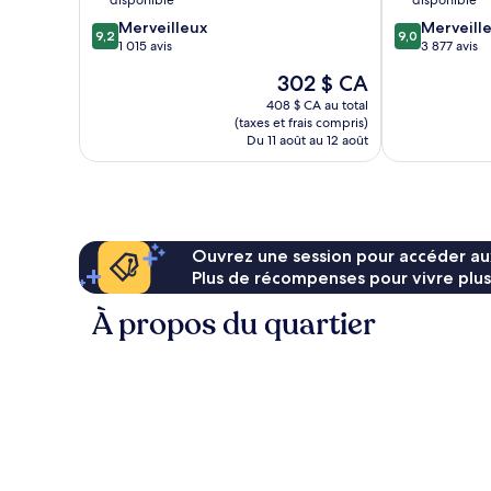
Center
9.2
9.0
Merveilleux
Merveill
9,2
9,0
sur
sur
1 015 avis
3 877 avis
10,
10,
Le
302 $ CA
Merveilleux,
Merveilleux,
prix
1 015 avis
3 877 avis
408 $ CA au total
est
(taxes et frais compris)
de
Du 11 août au 12 août
302 $ CA
Ouvrez une session pour accéder au
Plus de récompenses pour vivre plus
À propos du quartier