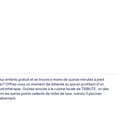
Hall
our enfants gratuit et se trouve à moins de quinze minutes à pied
oter? Offrez-vous un moment de détente au spa en profitant d’un
drothérapie. Goûtez ensuite à la cuisine locale de TRIBUTE, un des
Centre d’en
rmi les autres points saillants de hôtel de luxe, notons 3 piscines
traînement.