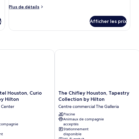
type
View)
View)
Plus
de
Plus de détails
de
chambre :
détails
x
Chambre
Afficher les prix
pour
exécutive,
Chambre
exécutive,
1
1
très
très
grand
grand
 Houston, Curio Collection by Hilton
The Chifley Houston, Tapestry Collec
lit
lit
(Traditional)
(Traditional)
The
el Houston, Curio
The Chifley Houston, Tapestry
Chifley
by Hilton
Collection by Hilton
Houston,
 Center
Centre commercial The Galleria
Tapestry
Collection
Piscine
Animaux de compagnie
by
 compagnie
acceptés
Hilton
Stationnement
Centre
nt
disponible
commercial
Wi-Fi gratuit