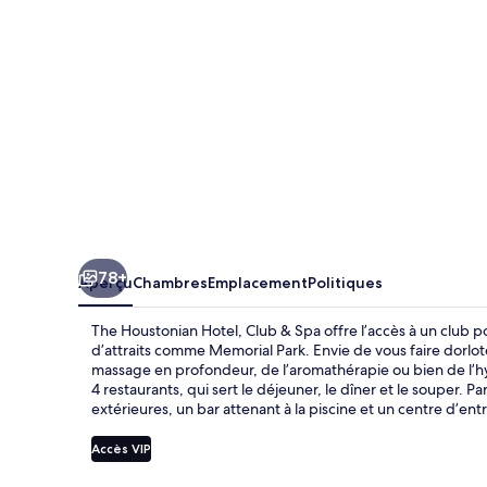
Hotel,
Club
&
Spa
78+
Aperçu
Chambres
Emplacement
Politiques
The Houstonian Hotel, Club & Spa offre l’accès à un club p
d’attraits comme Memorial Park. Envie de vous faire dorl
massage en profondeur, de l’aromathérapie ou bien de l’hy
4 restaurants, qui sert le déjeuner, le dîner et le souper. Pa
extérieures, un bar attenant à la piscine et un centre d’en
Accès VIP