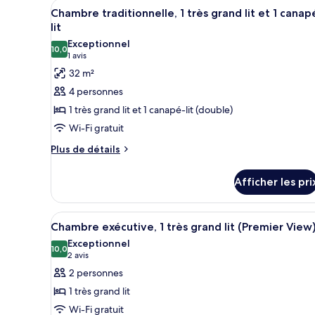
grand
Afficher
Une chambre d’hôtel avec un gr
5
1
Chambre traditionnelle, 1 très grand lit et 1 canap
lit,
toutes
très
lit
accessible
grand
les
Exceptionnel
aux
lit,
10,0
photos
10,0 sur 10
(1 avis)
1 avis
accessible
personnes
pour
32 m²
aux
à
ce
personnes
4 personnes
mobilité
à
type
1 très grand lit et 1 canapé-lit (double)
mobilité
réduite
de
réduite
Wi-Fi gratuit
chambre :
Plus
Chambre
Plus de détails
de
traditionnelle,
détails
1
Afficher les pri
pour
très
Chambre
traditionnelle,
grand
Afficher
Une chambre d’hôtel avec un gra
4
1
Chambre exécutive, 1 très grand lit (Premier View
lit
toutes
très
Exceptionnel
et
grand
les
10,0
10,0 sur 10
(2 avis)
2 avis
1
lit
photos
2 personnes
et
canapé-
pour
1
1 très grand lit
lit
ce
canapé-
Wi-Fi gratuit
lit