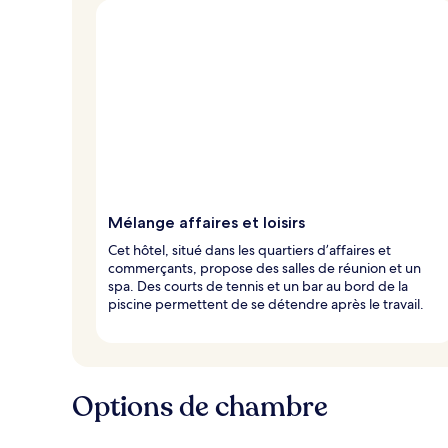
o
y
a
g
e
u
r
s
Mélange affaires et loisirs
Cet hôtel, situé dans les quartiers d’affaires et
commerçants, propose des salles de réunion et un
spa. Des courts de tennis et un bar au bord de la
piscine permettent de se détendre après le travail.
Options de chambre