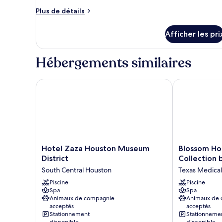
type
Plus
de
Plus de détails
de
chambre :
détails
Chambre
Afficher les pri
pour
exécutive,
Chambre
exécutive,
1
Hébergements similaires
1
très
très
grand
grand
Hotel Zaza Houston Museum District
Blossom Hotel
lit
lit
(Premier
(Premier
View)
View)
Hotel
Blossom
Hotel Zaza Houston Museum
Blossom Hot
Zaza
Hotel
District
Collection 
Houston
Houston,
South Central Houston
Texas Medical
Museum
Curio
District
Piscine
Collection
Piscine
Spa
Spa
South
by
Animaux de compagnie
Animaux de
Central
Hilton
acceptés
acceptés
Houston
Texas
Stationnement
Stationneme
Medical
disponible
disponible