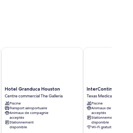
tion by Hilton
Hotel Granduca Houston
InterContinental Hous
Hotel
InterContinental
Hotel Granduca Houston
InterContinental Ho
Granduca
Houston
Centre commercial The Galleria
Texas Medical Center
Houston
by
Piscine
Piscine
Centre
IHG
Transport aéroportuaire
Animaux de compagnie
commercial
Texas
Animaux de compagnie
acceptés
The
Medical
acceptés
Stationnement
Galleria
Center
Stationnement
disponible
disponible
Wi-Fi gratuit