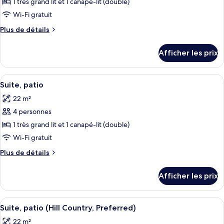
pour
1 très grand lit et 1 canapé-lit (double)
personnes
personnes
ce
à
Wi-Fi gratuit
à
mobilité
type
mobilité
Plus
Plus de détails
réduite
de
de
réduite
(Roll-
chambre :
détails
In
(Roll-
Afficher les prix
pour
Suite,
Shower)
In
Suite,
balcon
balcon
Shower)
Afficher
Literie de qualité, lit avec matelas à p
(Hill
5
(Hill
Suite, patio
toutes
Country)
Country)
22 m²
les
4 personnes
photos
pour
1 très grand lit et 1 canapé-lit (double)
ce
Wi-Fi gratuit
type
Plus
Plus de détails
de
de
chambre :
détails
Afficher les prix
pour
Suite,
Suite,
patio
patio
Afficher
Deux chaises en métal et une table, ins
7
Suite, patio (Hill Country, Preferred)
toutes
22 m²