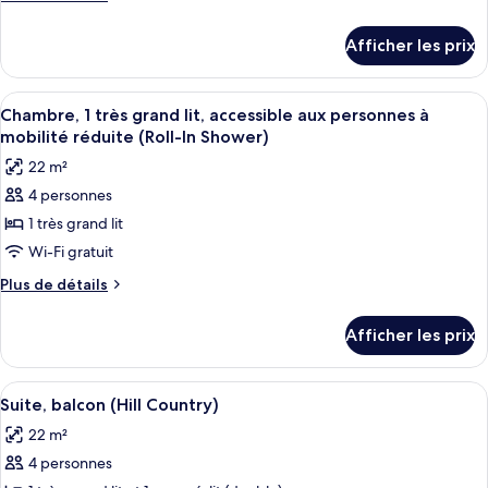
chambre :
de
détails
Chambre,
Afficher les prix
pour
2
Chambre,
grands
2
Afficher
Une chambre d’hôtel comprenant un lit
4
lits,
grands
Chambre, 1 très grand lit, accessible aux personnes à
toutes
lits,
accessible
mobilité réduite (Roll-In Shower)
accessible
les
aux
22 m²
aux
photos
personnes
personnes
4 personnes
pour
à
à
1 très grand lit
ce
mobilité
mobilité
réduite
type
Wi-Fi gratuit
réduite
(Shower)
de
Plus
Plus de détails
(Shower)
chambre :
de
détails
Chambre,
Afficher les prix
pour
1
Chambre,
très
1
Afficher
Literie de qualité, lit avec matelas à p
10
grand
très
Suite, balcon (Hill Country)
toutes
grand
lit,
22 m²
lit,
les
accessible
accessible
4 personnes
photos
aux
aux