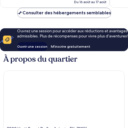
de
Du 16 août au 17 août
182 $ CA
Consulter des hébergements semblables
Ouvrez une session pour accéder aux réductions et avantages
admissibles. Plus de récompenses pour vivre plus d’aventures!
Ouvrir une session
M’inscrire gratuitement
À propos du quartier