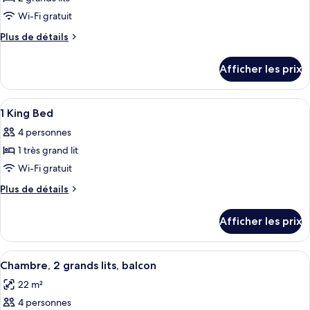
photos
Smoking
pour
Wi-Fi gratuit
ce
Plus
Plus de détails
type
de
détails
de
Afficher les prix
pour
chambre :
2
2
Queen
Afficher
Une chambre d’hôtel avec un grand lit,
10
Queen
Beds
1 King Bed
toutes
Beds
4 personnes
les
1 très grand lit
photos
pour
Wi-Fi gratuit
ce
Plus
Plus de détails
type
de
détails
de
Afficher les prix
pour
chambre :
1
1
King
Afficher
Chambre, 2 grands lits, balcon | Literie
6
King
Bed
Chambre, 2 grands lits, balcon
toutes
Bed
22 m²
les
4 personnes
photos