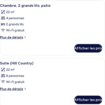
1
Afficher
Chambre, 2 grands lits, patio | Literie 
très
5
très
Chambre, 2 grands lits, patio
toutes
grand
grand
22 m²
lit
les
lit
4 personnes
photos
pour
2 grands lits
ce
Wi-Fi gratuit
type
Plus
Plus de détails
de
de
chambre :
détails
Afficher les prix
pour
Chambre,
Chambre,
2
2
Afficher
Literie de qualité, lit avec matelas à p
grands
10
grands
Suite (Hill Country)
toutes
lits,
lits,
22 m²
patio
les
patio
8 personnes
photos
pour
Wi-Fi gratuit
ce
Plus
Plus de détails
type
de
détails
de
Afficher les prix
pour
chambre :