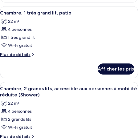
Suite
Suite
(Hill
Afficher
Literie de qualité, lit avec matelas à p
6
(Hill
Country)
Chambre, 1 très grand lit, patio
toutes
Country)
22 m²
les
4 personnes
photos
pour
1 très grand lit
ce
Wi-Fi gratuit
type
Plus
Plus de détails
de
de
chambre :
détails
Afficher les prix
pour
Chambre,
Chambre,
1
1
Afficher
Literie de qualité, lit avec matelas à p
très
5
très
Chambre, 2 grands lits, accessible aux personnes à mobilité
toutes
grand
grand
réduite (Shower)
lit,
les
lit,
22 m²
patio
photos
patio
4 personnes
pour
2 grands lits
ce
type
Wi-Fi gratuit
de
Plus
Plus de détails