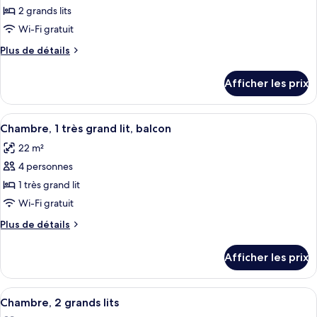
pour
2 grands lits
ce
Wi-Fi gratuit
type
Plus
Plus de détails
de
de
chambre :
détails
Afficher les prix
pour
Chambre,
Chambre,
2
2
Afficher
Chambre, 1 très grand lit, balcon | Lite
grands
7
grands
Chambre, 1 très grand lit, balcon
toutes
lits,
lits,
22 m²
balcon
les
balcon
4 personnes
photos
pour
1 très grand lit
ce
Wi-Fi gratuit
type
Plus
Plus de détails
de
de
chambre :
détails
Afficher les prix
pour
Chambre,
Chambre,
1
1
Afficher
Literie de qualité, lit avec matelas à p
très
5
très
Chambre, 2 grands lits
toutes
grand
grand