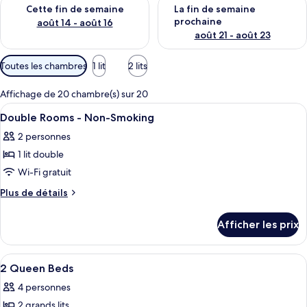
Vérifier la disponibilité pour cette fin de semaine août 14 - aoû
Vérifier la disponibilité pour 
Cette fin de semaine
La fin de semaine
prochaine
août 14 - août 16
août 21 - août 23
Filtres
Toutes les chambres
1 lit
2 lits
disponibles
pour
Affichage de 20 chambre(s) sur 20
les
Afficher
Une chambre d’hôtel avec deux lits, un
9
Double Rooms - Non-Smoking
chambres
toutes
2 personnes
les
1 lit double
photos
pour
Wi-Fi gratuit
ce
Plus
Plus de détails
type
de
détails
de
Afficher les prix
pour
chambre :
Double
Double
Rooms
Afficher
Une chambre d’hôtel avec deux lits, un
9
Rooms
-
2 Queen Beds
toutes
Non-
-
4 personnes
Smoking
les
Non-
2 grands lits