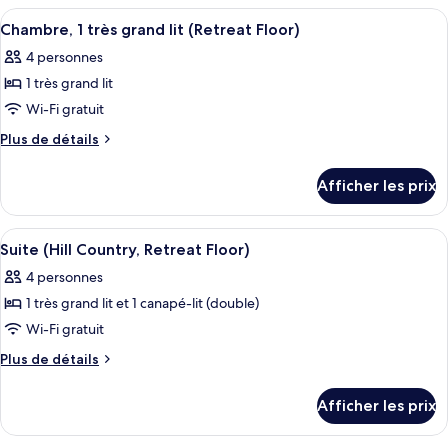
Chambre,
2
Afficher
Une chambre d’hôtel avec un grand lit
4
2
grands
Chambre, 1 très grand lit (Retreat Floor)
toutes
lits
grands
4 personnes
(Retreat
les
lits
Floor)
1 très grand lit
photos
(Retreat
pour
Wi-Fi gratuit
Floor)
ce
Plus
Plus de détails
type
de
détails
de
Afficher les prix
pour
chambre :
Chambre,
Chambre,
1
Afficher
Un salon moderne avec un téléviseur à 
4
1
très
Suite (Hill Country, Retreat Floor)
toutes
grand
très
4 personnes
lit
les
grand
(Retreat
1 très grand lit et 1 canapé-lit (double)
photos
lit
Floor)
pour
Wi-Fi gratuit
(Retreat
ce
Plus
Plus de détails
Floor)
type
de
détails
de
Afficher les prix
pour
chambre :
Suite
Suite
(Hill