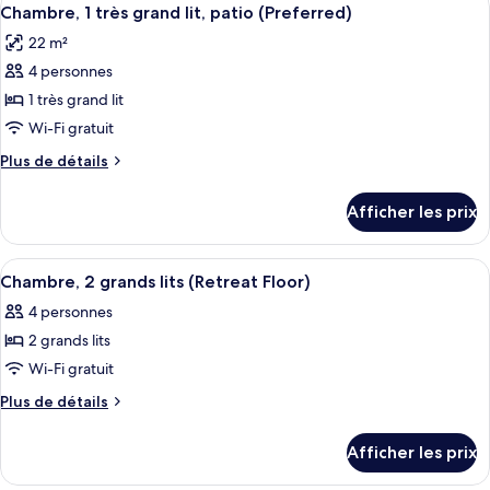
Afficher
grands
7
grands
Chambre, 1 très grand lit, patio (Preferred)
toutes
lits,
lits,
22 m²
patio
les
patio
(Preferred)
4 personnes
photos
(Preferred)
pour
1 très grand lit
ce
Wi-Fi gratuit
type
Plus
Plus de détails
de
de
chambre :
détails
Afficher les prix
pour
Chambre,
Chambre,
1
1
Afficher
Une chambre d’hôtel avec deux lits, u
très
4
très
Chambre, 2 grands lits (Retreat Floor)
toutes
grand
grand
4 personnes
lit,
les
lit,
patio
2 grands lits
photos
patio
(Preferred)
pour
Wi-Fi gratuit
(Preferred)
ce
Plus
Plus de détails
type
de
détails
de
Afficher les prix
pour
chambre :
Chambre,