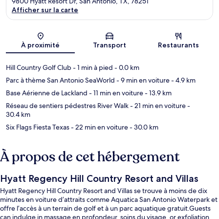
9800 Hyatt Resort Dr, San Antonio, TX, 78251
Afficher sur la carte
Carte
À proximité
Transport
Restaurants
Hill Country Golf Club
- 1 min à pied
- 0.0 km
Parc à thème San Antonio SeaWorld
- 9 min en voiture
- 4.9 km
Base Aérienne de Lackland
- 11 min en voiture
- 13.9 km
Réseau de sentiers pédestres River Walk
- 21 min en voiture
-
30.4 km
Six Flags Fiesta Texas
- 22 min en voiture
- 30.0 km
À propos de cet hébergement
Hyatt Regency Hill Country Resort and Villas
Hyatt Regency Hill Country Resort and Villas se trouve à moins de dix
minutes en voiture d’attraits comme Aquatica San Antonio Waterpark et
offre l’accès à un terrain de golf et à un parc aquatique gratuit.Guests
can indulge in massage en profondeur, soins du visage, or exfoliation,