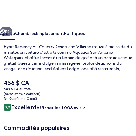
Hyatt
Regency
Hill
cédent
Suivant
Country
119+
Aperçu
Chambres
Emplacement
Politiques
Resort
Hyatt Regency Hill Country Resort and Villas se trouve à moins de dix
and
minutes en voiture d’attraits comme Aquatica San Antonio
Waterpark et offre l’accès à un terrain de golf et à un parc aquatique
Villas
gratuit.Guests can indulge in massage en profondeur, soins du
visage, or exfoliation, and Antlers Lodge, one of 5 restaurants,
serves le souper. Parmi les points saillants figurent 3 piscines
extérieures, un parcours aquatique et un bar attenant à la piscine.
Le
456 $ CA
Le personnel serviable et l’état général de l’hébergement sont des
prix
648 $ CA au total
éléments populaires auprès des voyageurs.
actuel
(taxes et frais compris)
Commodité de la chambre
est
Du 9 août au 10 août
de 456 $ CA
Avis
Excellent
8,8
Afficher les 1 008 avis
8,8 sur 10 –
Commodités populaires