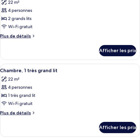
22 m²
lit,
les
lit,
balcon
4 personnes
photos
balcon
pour
2 grands lits
ce
Wi-Fi gratuit
type
Plus
Plus de détails
de
de
chambre :
détails
Afficher les prix
pour
Chambre,
Chambre,
2
2
Afficher
Une chambre d’hôtel comprenant un lit
grands
6
grands
Chambre, 1 très grand lit
toutes
lits
lits
22 m²
les
4 personnes
photos
pour
1 très grand lit
ce
Wi-Fi gratuit
type
Plus
Plus de détails
de
de
chambre :
détails
Afficher les prix
pour
Chambre,
Chambre,
1