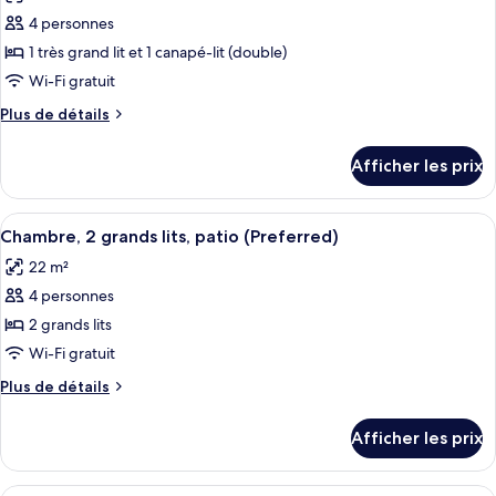
les
4 personnes
photos
pour
1 très grand lit et 1 canapé-lit (double)
ce
Wi-Fi gratuit
type
Plus
Plus de détails
de
de
chambre :
détails
Afficher les prix
pour
Suite,
Suite,
patio
patio
Afficher
Chambre, 2 grands lits, patio (Preferred
(Hill
6
(Hill
Chambre, 2 grands lits, patio (Preferred)
toutes
Country,
Country,
22 m²
Preferred)
les
Preferred)
4 personnes
photos
pour
2 grands lits
ce
Wi-Fi gratuit
type
Plus
Plus de détails
de
de
chambre :
détails
Afficher les prix
pour
Chambre,
Chambre,
2
2
Literie de qualité, lit avec matelas à p