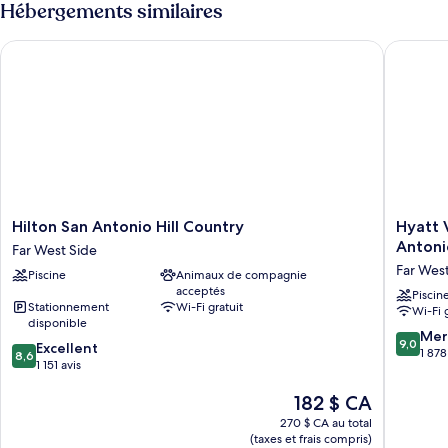
Hébergements similaires
(Hill
Country,
Retreat
Country,
Hilton San Antonio Hill Country
Hyatt Va
Floor)
Retreat
Floor)
Hilton
Hyatt
Hilton San Antonio Hill Country
Hyatt 
San
Vacation
Antoni
Far West Side
Antonio
Club
Far Wes
Piscine
Animaux de compagnie
Hill
at
acceptés
Country
Wild
Piscin
Stationnement
Wi-Fi gratuit
Wi-Fi 
Far
Oak
disponible
West
Ranch,
9.0
Mer
9,0
8.6
Excellent
Side
San
sur
1 878
8,6
sur
1 151 avis
Antonio
10,
10,
Far
Merveill
Le
182 $ CA
Excellent,
West
1 878 avi
prix
1 151 avis
Side
270 $ CA au total
est
(taxes et frais compris)