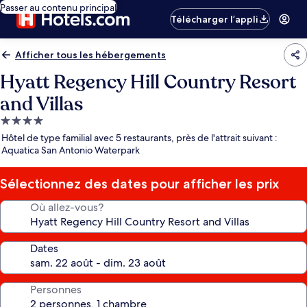
Passer au contenu principal
Télécharger l’appli
Afficher tous les hébergements
Hyatt Regency Hill Country Resort
and Villas
Hébergement
4.0 étoiles
Hôtel de type familial avec 5 restaurants, près de l'attrait suivant :
Aquatica San Antonio Waterpark
Sélectionnez des dates pour afficher les prix
Où allez-vous?
Dates
Personnes