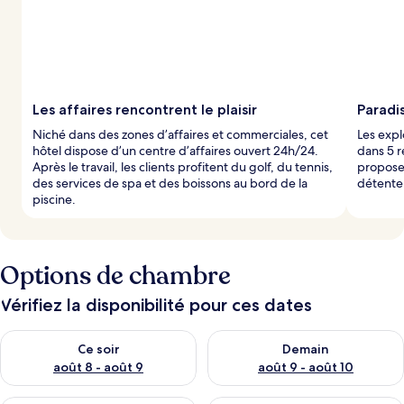
Les affaires rencontrent le plaisir
Paradi
Niché dans des zones d’affaires et commerciales, cet
Les expl
hôtel dispose d’un centre d’affaires ouvert 24h/24.
dans 5 r
Après le travail, les clients profitent du golf, du tennis,
propose 
des services de spa et des boissons au bord de la
détente 
piscine.
Options de chambre
Vérifiez la disponibilité pour ces dates
Vérifier la disponibilité pour ce soir août 8 - août 9
Vérifier la disponibilité pour 
Ce soir
Demain
août 8 - août 9
août 9 - août 10