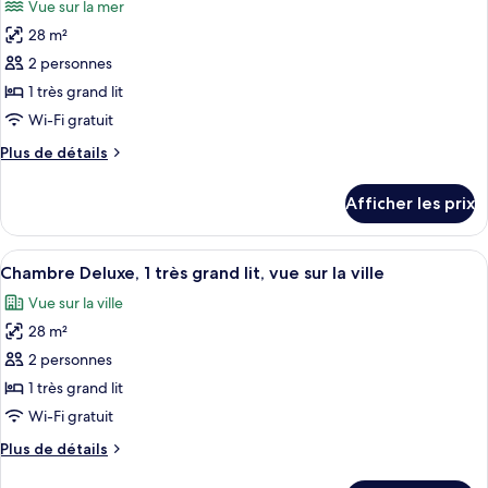
Vue sur la mer
l’océan
les
(Double
(Double
28 m²
photos
Beds)
Beds)
pour
2 personnes
ce
1 très grand lit
type
Wi-Fi gratuit
de
Plus
Plus de détails
chambre :
de
Chambre
détails
Afficher les prix
pour
Deluxe,
Chambre
1
Deluxe,
Afficher
Une chambre d’hôtel équipée d’un lit, 
très
8
1
Chambre Deluxe, 1 très grand lit, vue sur la ville
toutes
grand
très
Vue sur la ville
grand
les
lit,
lit,
28 m²
photos
vue
vue
pour
2 personnes
sur
sur
ce
l’océan
l’océan
1 très grand lit
type
Wi-Fi gratuit
de
Plus
Plus de détails
chambre :
de
Chambre
détails