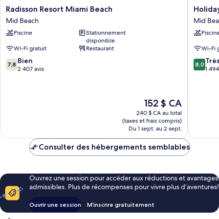
Radisson
Holiday
Radisson Resort Miami Beach
Holida
Resort
Inn
Mid Beach
Mid Be
Miami
Miami
Piscine
Stationnement
Piscin
Beach
Beach
disponible
Mid
-
Wi-Fi gratuit
Restaurant
Wi-Fi 
Beach
Oceanfr
7.8
8.0
Bien
by
Trè
7,8
8,0
sur
sur
2 407 avis
IHG
1 494
10,
10,
Mid
Bien,
Très
Beach
2 407 avis
bien,
Le
152 $ CA
1 494 avi
prix
240 $ CA au total
est
(taxes et frais compris)
de
Du 1 sept. au 2 sept.
152 $ CA
Consulter des hébergements semblables
Ouvrez une session pour accéder aux réductions et avantages
admissibles. Plus de récompenses pour vivre plus d’aventures!
Ouvrir une session
M’inscrire gratuitement