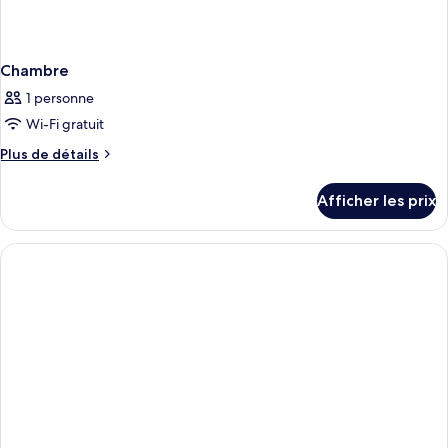
Chambre
1 personne
Wi-Fi gratuit
Plus
Plus de détails
de
détails
Afficher les prix
pour
Chambre