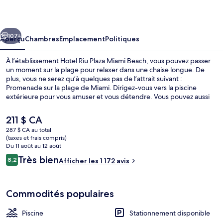
Riu
Plaza
cédent
Suivant
Miami
107+
Aperçu
Chambres
Emplacement
Politiques
Beach
À l’établissement Hotel Riu Plaza Miami Beach, vous pouvez passer
un moment sur la plage pour relaxer dans une chaise longue. De
plus, vous ne serez qu’à quelques pas de l’attrait suivant :
Promenade sur la plage de Miami. Dirigez-vous vers la piscine
extérieure pour vous amuser et vous détendre. Vous pouvez aussi
profiter du centre d’entraînement physique pour vous divertir
davantage. Le restaurant est un endroit agréable pour manger une
Le
211 $ CA
bouchée et le bar sert des boissons rafraîchissantes. Un bar attenant
prix
287 $ CA au total
à la piscine, casse-croûte/charcuterie et terrasse sont d’autres
actuel
(taxes et frais compris)
points saillants. La piscine et le personnel serviable sont des
Vue de la chambre
est
Du 11 août au 12 août
éléments très prisés par les voyageurs.
de 211 $ CA
Avis
Très bien
8,2
Afficher les 1 172 avis
8,2 sur 10 –
Commodités populaires
Piscine
Stationnement disponible