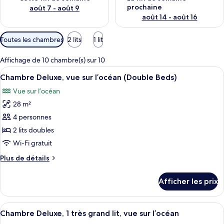
prochaine
août 7 - août 9
août 14 - août 16
Filtres
Toutes les chambres
2 lits
1 lit
disponibles
pour
Affichage de 10 chambre(s) sur 10
les
Afficher
Une chambre d’hôtel moderne équipée d
12
Chambre Deluxe, vue sur l’océan (Double Beds)
chambres
toutes
Vue sur l’océan
les
28 m²
photos
pour
4 personnes
ce
2 lits doubles
type
Wi-Fi gratuit
de
Plus
Plus de détails
chambre :
de
Chambre
détails
Afficher les prix
pour
Deluxe,
Chambre
vue
Deluxe,
Afficher
Une chambre d’hôtel équipée d’un lit, 
sur
8
vue
Chambre Deluxe, 1 très grand lit, vue sur l’océan
toutes
l’océan
sur