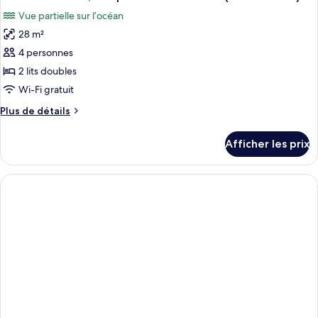
toutes
la
sur
Vue partielle sur l’océan
la
les
ville
ville
28 m²
photos
(Double
(Double
pour
4 personnes
Beds)
Beds)
ce
2 lits doubles
type
Wi-Fi gratuit
de
Plus
Plus de détails
chambre :
de
Chambre
détails
Afficher les prix
pour
Deluxe,
Chambre
vue
Deluxe,
partielle
vue
sur
partielle
sur
l'océan
l'océan
(Double
(Double
Beds)
Beds)