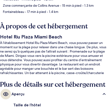
Zone commerçante de Collins Avenue
- 15 min à pied
- 1.3 km
Fontainebleau
- 17 min à pied
- 1.4 km
À propos de cet hébergement
Hotel Riu Plaza Miami Beach
À l’établissement Hotel Riu Plaza Miami Beach, vous pouvez passer un
moment sur la plage pour relaxer dans une chaise longue. De plus, vous
ne serez qu’à quelques pas de l’attrait suivant : Promenade sur la plage
de Miami. Dirigez-vous vers la piscine extérieure pour vous amuser et
vous détendre. Vous pouvez aussi profiter du centre d’entraînement
physique pour vous divertir davantage. Le restaurant est un endroit
agréable pour manger une bouchée et le bar sert des boissons
rafraîchissantes. Un bar attenant à la piscine, casse-croûte/charcuterie
et terrasse sont d’autres points saillants. La piscine et le personnel
serviable sont des éléments très prisés par les voyageurs.
Plus de détails sur cet hébergement
Aperçu
Taille de l’hôtel