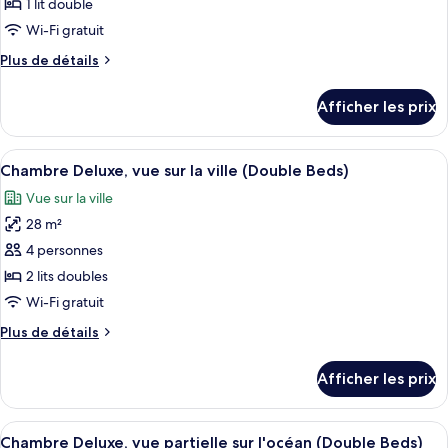
ce
sur
sur
1 lit double
l'océan
type
l'océan
Wi-Fi gratuit
de
Plus
Plus de détails
chambre :
de
Deluxe
détails
Afficher les prix
pour
Hotwire
Deluxe
ROH
Hotwire
Afficher
Une chambre d’hôtel avec deux lits, un
12
ROH
Chambre Deluxe, vue sur la ville (Double Beds)
toutes
Vue sur la ville
les
28 m²
photos
pour
4 personnes
ce
2 lits doubles
type
Wi-Fi gratuit
de
Plus
Plus de détails
chambre :
de
Chambre
détails
Afficher les prix
pour
Deluxe,
Chambre
vue
Deluxe,
Afficher
Une chambre d’hôtel avec une grande f
sur
13
vue
Chambre Deluxe, vue partielle sur l'océan (Double Beds)