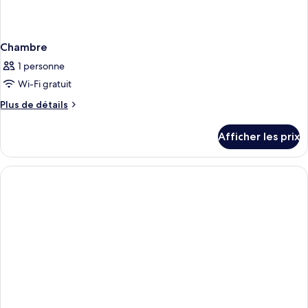
Chambre
1 personne
Wi-Fi gratuit
Plus
Plus de détails
de
détails
Afficher les prix
pour
Chambre