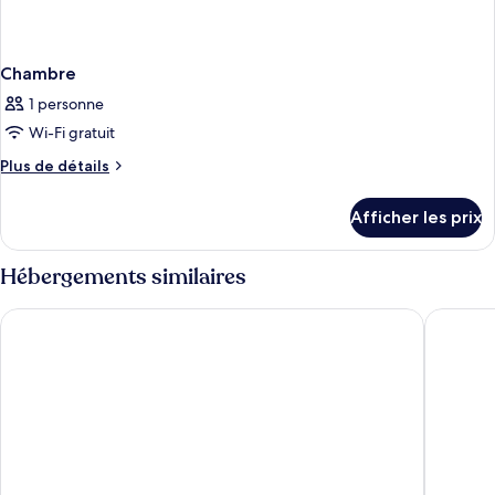
Chambre
1 personne
Wi-Fi gratuit
Plus
Plus de détails
de
détails
Afficher les prix
pour
Chambre
Hébergements similaires
Radisson Resort Miami Beach
Holiday 