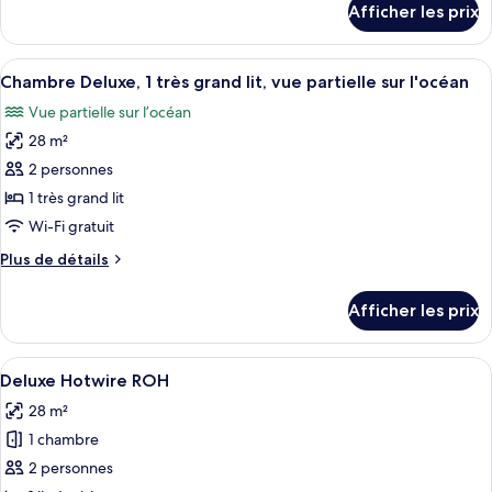
Afficher les prix
pour
Deluxe,
Chambre
1
Deluxe,
Afficher
Une chambre d’hôtel moderne dotée d’un
très
10
1
Chambre Deluxe, 1 très grand lit, vue partielle sur l'océan
toutes
grand
très
Vue partielle sur l’océan
grand
les
lit,
lit,
28 m²
photos
vue
vue
pour
2 personnes
sur
sur
ce
la
la
1 très grand lit
ville
type
ville
Wi-Fi gratuit
de
Plus
Plus de détails
chambre :
de
Chambre
détails
Afficher les prix
pour
Deluxe,
Chambre
1
Deluxe,
Afficher
Une chambre d’hôtel avec un grand lit
très
5
1
Deluxe Hotwire ROH
toutes
grand
très
28 m²
grand
les
lit,
lit,
1 chambre
photos
vue
vue
pour
2 personnes
partielle
partielle