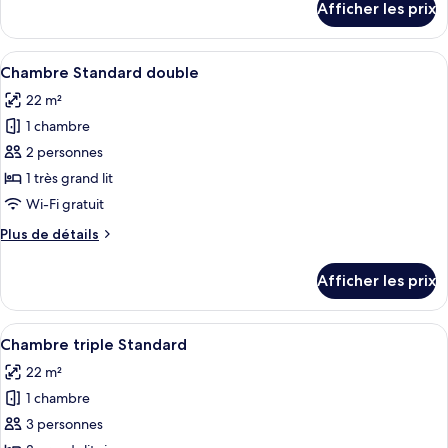
Afficher les prix
pour
Standard
Chambre
avec
Standard
Afficher
Un lit bien fait, avec du linge de lit 
lits
24
avec
Chambre Standard double
toutes
jumeaux
lits
22 m²
jumeaux
les
1 chambre
photos
pour
2 personnes
ce
1 très grand lit
type
Wi-Fi gratuit
de
Plus
Plus de détails
chambre :
de
Chambre
détails
Afficher les prix
pour
Standard
Chambre
double
Standard
Afficher
Une chambre d’hôtel avec un grand lit,
23
double
Chambre triple Standard
toutes
22 m²
les
1 chambre
photos
pour
3 personnes