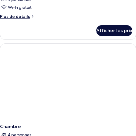
Wi-Fi gratuit
Plus
Plus de détails
de
détails
Afficher les prix
pour
Chambre
Chambre
4 personnes