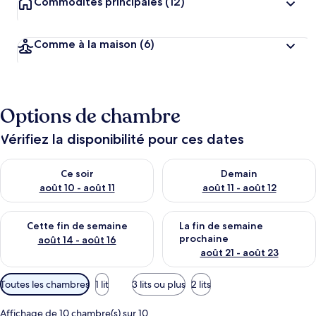
Commodités principales
(12)
Comme à la maison
(6)
Options de chambre
Vérifiez la disponibilité pour ces dates
Vérifier la disponibilité pour ce soir août 10 - août 11
Vérifier la disponibilité pour 
Ce soir
Demain
août 10 - août 11
août 11 - août 12
Vérifier la disponibilité pour cette fin de semaine août 14 - aoû
Vérifier la disponibilité pour 
Cette fin de semaine
La fin de semaine
prochaine
août 14 - août 16
août 21 - août 23
Filtres
Toutes les chambres
1 lit
3 lits ou plus
2 lits
disponibles
pour
Affichage de 10 chambre(s) sur 10