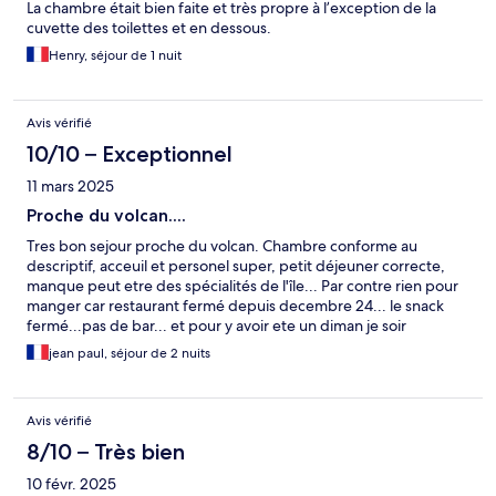
La chambre était bien faite et très propre à l’exception de la
cuvette des toilettes et en dessous.
Henry, séjour de 1 nuit
Avis vérifié
10/10 – Exceptionnel
11 mars 2025
Proche du volcan....
Tres bon sejour proche du volcan. Chambre conforme au
descriptif, acceuil et personel super, petit déjeuner correcte,
manque peut etre des spécialités de l'île... Par contre rien pour
manger car restaurant fermé depuis decembre 24... le snack
fermé...pas de bar... et pour y avoir ete un diman je soir
pratiquement rien d'ouvert pour diner donc fini au Mac
jean paul, séjour de 2 nuits
donald.... A part cela l'hôtel est bien
Avis vérifié
8/10 – Très bien
10 févr. 2025