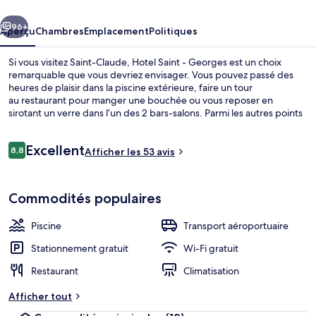
-
cédent
Suivant
Georges
96+
Aperçu
Chambres
Emplacement
Politiques
Si vous visitez Saint-Claude, Hotel Saint - Georges est un choix
remarquable que vous devriez envisager. Vous pouvez passé des
heures de plaisir dans la piscine extérieure, faire un tour
au restaurant pour manger une bouchée ou vous reposer en
sirotant un verre dans l’un des 2 bars-salons. Parmi les autres points
saillants figurent casse-croûte/charcuterie, terrasse et jardin.
Avis
Excellent
8,8
Afficher les 53 avis
8,8 sur 10 –
Literie de qualité, minibar contenant ce
Commodités populaires
Piscine
Transport aéroportuaire
Stationnement gratuit
Wi-Fi gratuit
Restaurant
Climatisation
Afficher tout