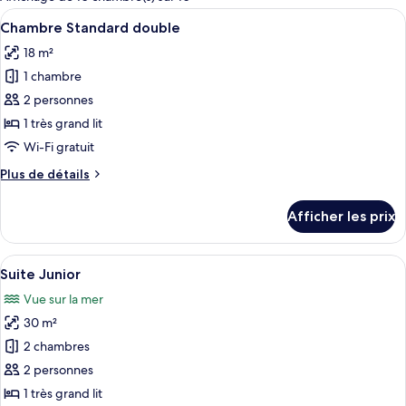
les
Afficher
Un lit bien fait, avec du linge de lit 
18
Chambre Standard double
chambres
toutes
18 m²
les
1 chambre
photos
pour
2 personnes
ce
1 très grand lit
type
Wi-Fi gratuit
de
Plus
Plus de détails
chambre :
de
Chambre
détails
Afficher les prix
pour
Standard
Chambre
double
Standard
Afficher
Une chambre d’hôtel avec un grand lit,
18
double
Suite Junior
toutes
Vue sur la mer
les
30 m²
photos
pour
2 chambres
ce
2 personnes
type
1 très grand lit