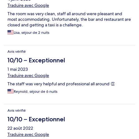
vous n'y serez pour rien. Vous verrez à l'usage les avis partagés.
Traduire avec Google
En tout cas, c'est un très bel hôtel, à bientôt et spéciale
The room was very clean, staff all around were pleasant and
dédicace pour les cocktails maison au bar.
most accommodating. Unfortunately, the bar and restaurant are
closed and getting a taxi is a challenge.
Lisa, séjour de 2 nuits
Avis vérifié
10/10 – Exceptionnel
1 mai 2023
Traduire avec Google
The staff was very helpful and professional all around 👏
Reynold, séjour de 6 nuits
Avis vérifié
10/10 – Exceptionnel
22 août 2022
Traduire avec Google