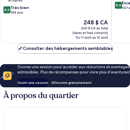
acceptés
8.6
Exce
8,6
8.0
Très bien
sur
537 a
8,0
sur
784 avis
10,
10,
Excellen
Le
248 $ CA
Très
537 avis
prix
bien,
260 $ CA au total
est
(taxes et frais compris)
784 avis
de
Du 11 août au 12 août
248 $ CA
Consulter des hébergements semblables
Ouvrez une session pour accéder aux réductions et avantages
admissibles. Plus de récompenses pour vivre plus d’aventures!
Ouvrir une session
M’inscrire gratuitement
À propos du quartier