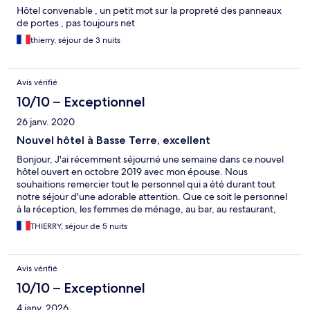
Hôtel convenable , un petit mot sur la propreté des panneaux
de portes , pas toujours net
thierry, séjour de 3 nuits
Avis vérifié
10/10 – Exceptionnel
26 janv. 2020
Nouvel hôtel à Basse Terre, excellent
Bonjour, J'ai récemment séjourné une semaine dans ce nouvel
hôtel ouvert en octobre 2019 avec mon épouse. Nous
souhaitions remercier tout le personnel qui a été durant tout
notre séjour d'une adorable attention. Que ce soit le personnel
à la réception, les femmes de ménage, au bar, au restaurant,
merci. L'hôtel est récent, quelques rouages à mettre en forme
THIERRY, séjour de 5 nuits
mais franchement vous êtes biens partis. Si je devais emmètre
un avis négatif, essayez de rendre le restaurant plus chaleureux,
+ ambiance "caraibes", il est un peu fade coté déco. Autre point
Avis vérifié
le petit déjeuner, plutôt que le facturer 15 euros avec
suppléments si oeufs brouillés, proposez le à 17 de base avec les
10/10 – Exceptionnel
oeufs, les clients seront satisfaits mais je comprends que cela
4 janv. 2026
puisse aussi être un souci de gaspillage et malheureusement là