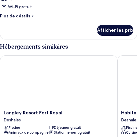
Wi-Fi gratuit
Plus
Plus de détails
de
détails
Afficher les prix
pour
Chambre
Hébergements similaires
Langley Resort Fort Royal
Habitati
Langley
Habitati
Langley Resort Fort Royal
Habita
Resort
Grande
Deshaies
Deshaie
Fort
Anse
Piscine
Déjeuner gratuit
Piscin
Royal
Deshaie
Animaux de compagnie
Stationnement gratuit
Cuisin
Deshaies