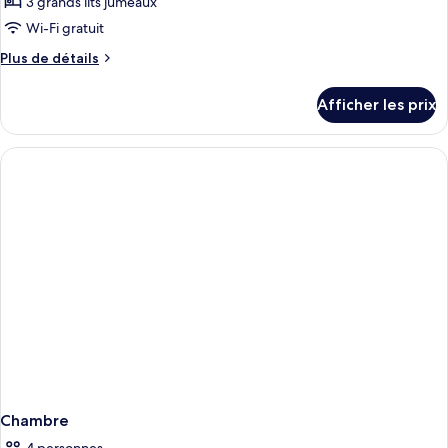
ce
3 grands lits jumeaux
type
Wi-Fi gratuit
de
Plus
Plus de détails
chambre :
de
Chambre
détails
Afficher les prix
pour
triple
Chambre
Standard
triple
Standard
Chambre