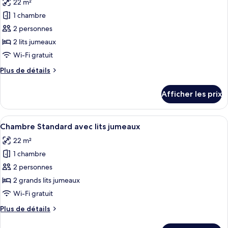
22 m²
les
1 chambre
photos
pour
2 personnes
ce
2 lits jumeaux
type
Wi-Fi gratuit
de
Plus
Plus de détails
chambre :
de
Chambre
détails
Afficher les prix
pour
Standard
Chambre
avec
Standard
Afficher
Une chambre d’hôtel avec deux lits, un
lits
22
avec
Chambre Standard avec lits jumeaux
toutes
jumeaux
lits
22 m²
jumeaux
les
1 chambre
photos
pour
2 personnes
ce
2 grands lits jumeaux
type
Wi-Fi gratuit
de
Plus
Plus de détails
chambre :
de
Chambre
détails