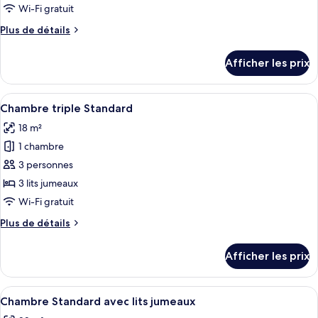
de
Wi-Fi gratuit
chambre :
Plus
Plus de détails
Suite
de
Junior
détails
Afficher les prix
pour
Suite
Junior
Afficher
Une chambre d’hôtel avec un grand lit,
19
Chambre triple Standard
toutes
18 m²
les
1 chambre
photos
pour
3 personnes
ce
3 lits jumeaux
type
Wi-Fi gratuit
de
Plus
Plus de détails
chambre :
de
Chambre
détails
Afficher les prix
pour
triple
Chambre
Standard
triple
Afficher
Une chambre d’hôtel avec deux lits, un
21
Standard
Chambre Standard avec lits jumeaux
toutes