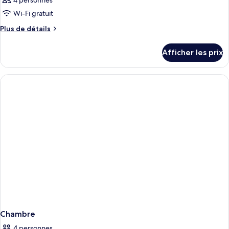
4 personnes
Wi-Fi gratuit
Plus
Plus de détails
de
détails
Afficher les prix
pour
Chambre
Chambre
4 personnes