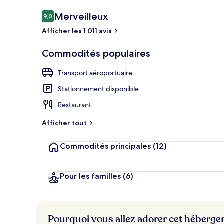
Avis
Merveilleux
9,0
9,0 sur 10 –
Afficher les 1 011 avis
Divers
Commodités populaires
Transport aéroportuaire
Stationnement disponible
Restaurant
Afficher tout
Commodités principales
(12)
Pour les familles
(6)
Pourquoi vous allez adorer cet héberg