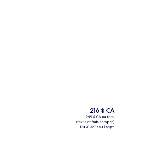
’hébergement
Divers
Le
216 $ CA
prix
249 $ CA au total
actuel
(taxes et frais compris)
ner servi tous les jours en supplément
Literie de qualité, coffre-fort, rideau
est
Du 31 août au 1 sept.
de 216 $ CA