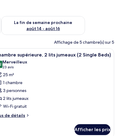
n de semaine août 7 - août 9
Vérifier la disponibilité pour la fin de semaine prochaine août 
La fin de semaine prochaine
août 14 - août 16
Affichage de 5 chambre(s) sur 5
téléphone.
n bureau, une chaise et un canapé.
fficher
Chambre supérieure, 2 lits jumeaux (2 Single Be
10
ambre supérieure, 2 lits jumeaux (2 Single Beds)
outes
Merveilleux
s
2
9,2 sur 10
(23 avis)
23 avis
hotos
25 m²
our
1 chambre
e
3 personnes
ype
2 lits jumeaux
e
Wi-Fi gratuit
hambre :
hambre
us
us de détails
upérieure,
e
tails
Afficher les prix
ur
ts