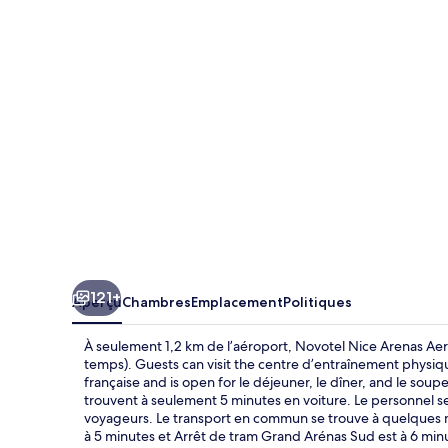
Nice
Arenas
Aeroport
121+
Aperçu
Chambres
Emplacement
Politiques
À seulement 1,2 km de l’aéroport, Novotel Nice Arenas Aer
temps). Guests can visit the centre d’entraînement physique
française and is open for le déjeuner, le dîner, and le soup
trouvent à seulement 5 minutes en voiture. Le personnel se
voyageurs. Le transport en commun se trouve à quelques 
à 5 minutes et Arrêt de tram Grand Arénas Sud est à 6 min