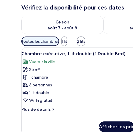
Vérifiez la disponibilité pour ces dates
Vérifier la disponibilité pour ce soir août 7 - août 8
Vérifier la di
Ce soir
août 7 - août 8
a
Filtres
Toutes les chambres
1 lit
2 lits
disponibles
Afficher
Une chambre d’hôtel avec un li
pour
14
Chambre exécutive, 1 lit double (1 Double Bed)
toutes
les
Vue sur la ville
les
chambres
25 m²
photos
pour
1 chambre
ce
3 personnes
type
1 lit double
de
Wi-Fi gratuit
chambre :
Plus
Plus de détails
Chambre
de
exécutive,
détails
1
pour
Afficher les pri
Chambre
lit