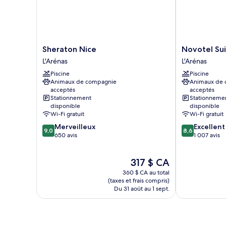
Sheraton
Novotel
Sheraton Nice
Novotel Sui
Nice
Suites
L'Arénas
L'Arénas
L'Arénas
Nice
Piscine
Piscine
Airport
Animaux de compagnie
Animaux de
L'Arénas
acceptés
acceptés
Stationnement
Stationneme
disponible
disponible
Wi-Fi gratuit
Wi-Fi gratuit
9.0
8.6
Merveilleux
Excellent
9,0
8,6
sur
sur
650 avis
1 007 avis
10,
10,
Merveilleux,
Excellent,
Le
317 $ CA
650 avis
1 007 avis
prix
360 $ CA au total
est
(taxes et frais compris)
de
Du 31 août au 1 sept.
317 $ CA