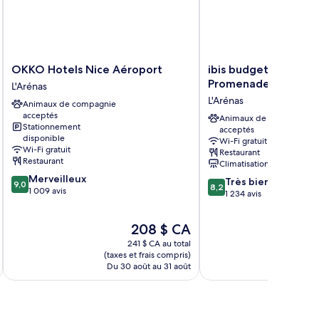
OKKO
ibis
OKKO Hotels Nice Aéroport
ibis budget Nice Ae
Hotels
budget
Promenade des Angl
L'Arénas
Nice
Nice
L'Arénas
Animaux de compagnie
Aéroport
Aeroport
acceptés
L'Arénas
Promenade
Animaux de compagnie
Stationnement
acceptés
des
disponible
Wi-Fi gratuit
Anglais
Wi-Fi gratuit
Restaurant
L'Arénas
Restaurant
Climatisation
9.0
Merveilleux
8.2
Très bien
9,0
8,2
sur
1 009 avis
sur
1 234 avis
10,
10,
Merveilleux,
Très
Le
208 $ CA
1 009 avis
bien,
prix
241 $ CA au total
1 234 avis
est
(taxes et frais compris)
(taxe
de
Du 30 août au 31 août
Du 
208 $ CA