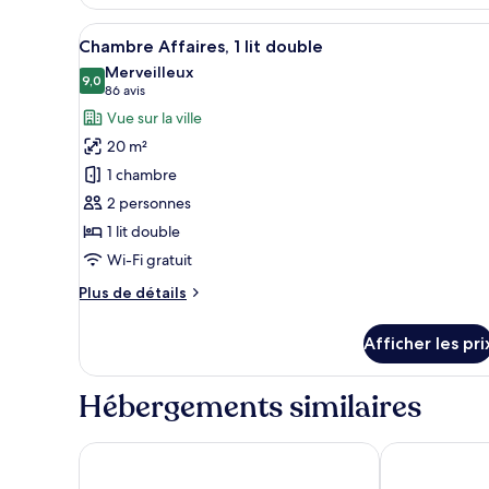
exécutive,
double
1
Afficher
Une chambre d’hôtel avec un li
8
(1
Chambre Affaires, 1 lit double
lit
toutes
double
Double
Merveilleux
les
9,0
(1
9,0 sur 10
(86 avis)
86 avis
Bed)
photos
Double
Vue sur la ville
Bed)
pour
20 m²
ce
1 chambre
type
2 personnes
de
1 lit double
chambre :
Chambre
Wi-Fi gratuit
Affaires,
Plus
Plus de détails
1
de
détails
lit
Afficher les pri
pour
double
Chambre
Affaires,
Hébergements similaires
1
lit
double
Sheraton Nice
Novotel Suite