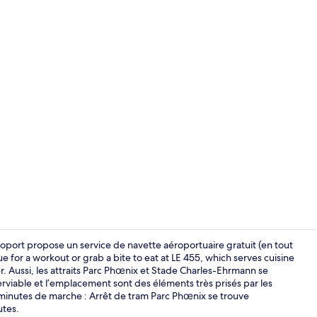
Façade de l
oport propose un service de navette aéroportuaire gratuit (en tout
 for a workout or grab a bite to eat at LE 455, which serves cuisine
er. Aussi, les attraits Parc Phœnix et Stade Charles-Ehrmann se
Buffet déjeu
rviable et l’emplacement sont des éléments très prisés par les
minutes de marche : Arrêt de tram Parc Phœnix se trouve
utes.