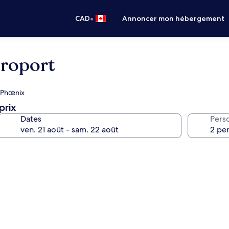
•
CAD
Annoncer mon hébergement
eroport
c Phœnix
prix
Dates
Pers