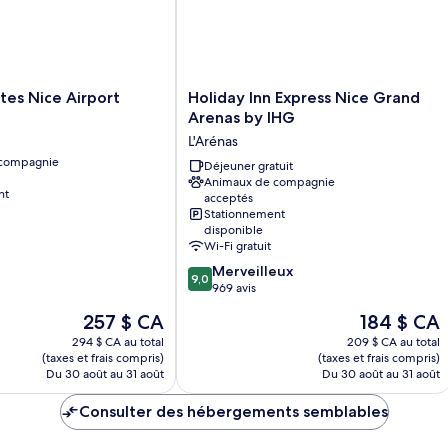
canapé-
lit
Holiday
tes Nice Airport
Holiday Inn Express Nice Grand
Inn
Arenas by IHG
Express
L'Arénas
Nice
 compagnie
Grand
Déjeuner gratuit
Animaux de compagnie
Arenas
nt
acceptés
by
Stationnement
IHG
disponible
L'Arénas
Wi-Fi gratuit
9.0
Merveilleux
9,0
sur
969 avis
10,
Le
Le
257 $ CA
184 $ CA
Merveilleux,
prix
prix
969 avis
294 $ CA au total
209 $ CA au total
est
est
(taxes et frais compris)
(taxes et frais compris)
de
de
Du 30 août au 31 août
Du 30 août au 31 août
257 $ CA
184 $ CA
Consulter des hébergements semblables