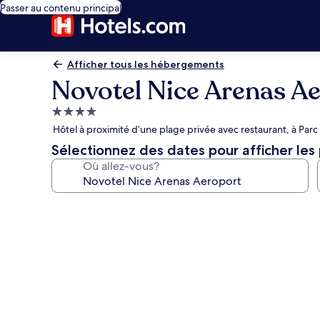
Passer au contenu principal
Afficher tous les hébergements
Novotel Nice Arenas A
Hébergement
4.0 étoiles
Hôtel à proximité d’une plage privée avec restaurant, à Par
Sélectionnez des dates pour afficher les 
Où allez-vous?
Galerie
de
photos
de
l’hébergement
Novotel