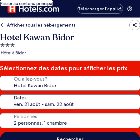
Passer au contenu principal
Télécharger l’appli
Afficher tous les hébergements
Hotel Kawan Bidor
Hébergement
3.0 étoiles
Hôtel à Bidor
Sélectionnez des dates pour afficher les prix
Où allez-vous?
Dates
Personnes
Rechercher