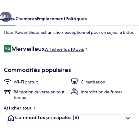
Kawan
Bidor
cédent
Suivant
14+
Aperçu
Chambres
Emplacement
Politiques
Hotel Kawan Bidor est un choix exceptionnel pour un séjour à Bidor.
Avis
Merveilleux
9,0
Afficher les 19 avis
9,0 sur 10 –
Commodités populaires
Wi-Fi gratuit
Climatisation
Chambre quadruple | Bureau, fer et pla
Réception ouverte en tout
Interdiction de fumer
temps
Afficher tout
Commodités principales
(8)