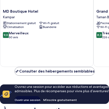
MD
Grand
MD Boutique Hotel
Grand 
Boutique
Kampar
Kampar
Taman B
Hotel
Hotel
Stationnement gratuit
Wi-Fi gratuit
Piscin
Kampar
Taman
Climatisation
Buanderie
Wi-Fi 
Bandar
Baru
9.0
8.0
Merveilleux
Trè
9,0
8,0
sur
sur
60 avis
226 a
10,
10,
Merveilleux,
Très
60 avis
bien,
226 avis
Consulter des hébergements semblables
Ouvrez une session pour accéder aux réductions et avantages
admissibles. Plus de récompenses pour vivre plus d’aventures!
Ouvrir une session
M’inscrire gratuitement