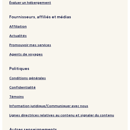
n
a
e
e
Évaluer un hébergement
t
p
l
a
Fournisseurs, affiliés et médias
a
g
p
e
Affiliation
a
g
Actualités
e
Promouvoir mes services
Agents de voyages
Politiques
Conditions générales
Confidentialité
Témoins
Information juridique/Communiquer avec nous
Lignes directrices relatives au contenu et signaler du contenu
Autres renseignements