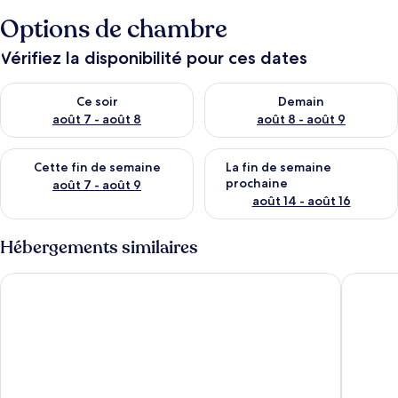
Options de chambre
Vérifiez la disponibilité pour ces dates
Vérifier la disponibilité pour ce soir août 7 - août 8
Vérifier la disponibilité pour 
Ce soir
Demain
août 7 - août 8
août 8 - août 9
Vérifier la disponibilité pour cette fin de semaine août 7 - aoû
Vérifier la disponibilité pour 
Cette fin de semaine
La fin de semaine
prochaine
août 7 - août 9
août 14 - août 16
Hébergements similaires
MD Boutique Hotel
Grand K