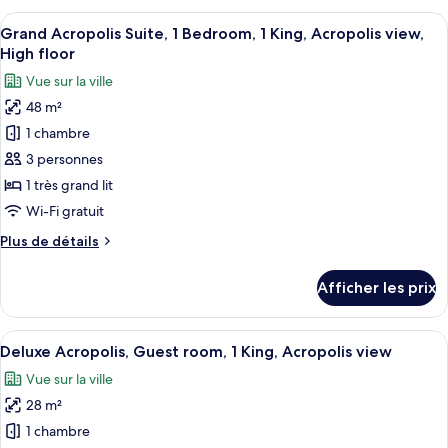
1
Guest
Afficher
Une chambre d’hôtel dotée d’un grand l
King,
6
room,
Grand Acropolis Suite, 1 Bedroom, 1 King, Acropolis view,
toutes
City
1
High floor
King,
les
view
Vue sur la ville
City
photos
view
48 m²
pour
1 chambre
ce
type
3 personnes
de
1 très grand lit
chambre :
Wi-Fi gratuit
Grand
Plus
Plus de détails
Acropolis
de
Suite,
détails
Afficher les prix
pour
1
Grand
Bedroom,
Acropolis
Afficher
Une chambre d’hôtel avec un grand lit,
1
6
Suite,
Deluxe Acropolis, Guest room, 1 King, Acropolis view
toutes
King,
1
Vue sur la ville
Bedroom,
les
Acropolis
1
28 m²
photos
view,
King,
pour
1 chambre
High
Acropolis