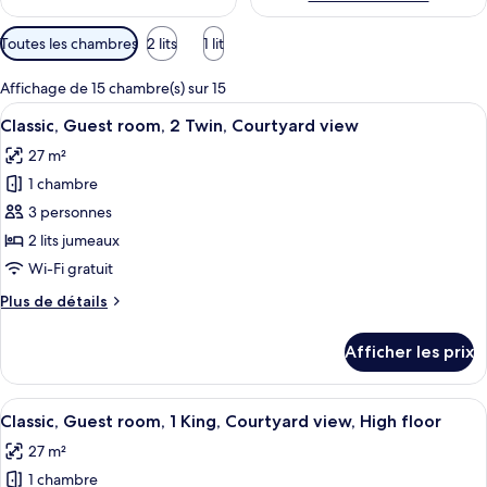
Filtres
Toutes les chambres
2 lits
1 lit
disponibles
pour
Affichage de 15 chambre(s) sur 15
les
Afficher
Une chambre d’hôtel avec deux lits, 
4
Classic, Guest room, 2 Twin, Courtyard view
chambres
toutes
27 m²
les
1 chambre
photos
pour
3 personnes
ce
2 lits jumeaux
type
Wi-Fi gratuit
de
Plus
Plus de détails
chambre :
de
Classic,
détails
Afficher les prix
pour
Guest
Classic,
room,
Guest
Afficher
Un lit bien fait, avec du linge de lit b
2
4
room,
Classic, Guest room, 1 King, Courtyard view, High floor
toutes
Twin,
2
27 m²
Twin,
les
Courtyard
Courtyard
1 chambre
photos