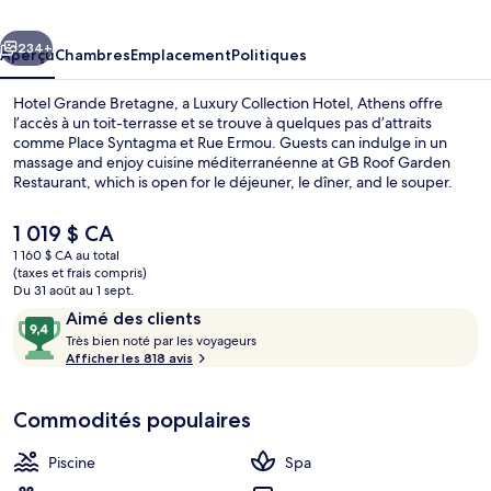
Bretagne,
cédent
Suivant
a
234+
Aperçu
Chambres
Emplacement
Politiques
Luxury
Hotel Grande Bretagne, a Luxury Collection Hotel, Athens offre
Collection
l’accès à un toit-terrasse et se trouve à quelques pas d’attraits
comme Place Syntagma et Rue Ermou. Guests can indulge in un
Hotel,
massage and enjoy cuisine méditerranéenne at GB Roof Garden
Athens
Restaurant, which is open for le déjeuner, le dîner, and le souper.
Parmi les autres points saillants de hôtel de luxe, notons 2 bars-
salons, un bar attenant à la piscine et un centre d’entraînement
Le
1 019 $ CA
physique. Les autres voyageurs apprécient le personnel serviable et
prix
1 160 $ CA au total
l’état général de l’hébergement. Le transport en commun se trouve
actuel
(taxes et frais compris)
à quelques minutes de marche : Station de métro Sýntagma est à
Penthouse Suite, 2 Bedroom Suite, Acro
est
Du 31 août au 1 sept.
quelques pas et Station de métro Panépistimio se trouve
de 1 019 $ CA
Avis
9,4
Aimé des clients
à 8 minutes.
T
sur
Très bien noté par les voyageurs
r
Afficher les 818 avis
10,
è
Aimé
s
des
Commodités populaires
clients
b
i
Piscine
Spa
e