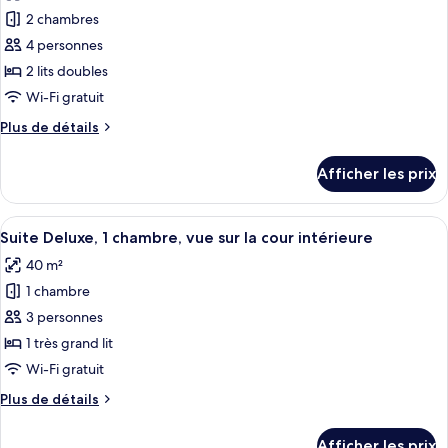
Acropolis
1
pour
2 chambres
view,
King,
ce
Acropolis
High
4 personnes
view,
type
floor
2 lits doubles
High
de
Wi-Fi gratuit
floor
chambre :
Plus
Plus de détails
Penthouse
de
Suite,
détails
Afficher les prix
2
pour
Penthouse
Bedroom
Suite,
Afficher
Une chambre d’hôtel avec un canapé, une
Suite,
7
2
Suite Deluxe, 1 chambre, vue sur la cour intérieure
toutes
Acropolis
Bedroom
40 m²
Suite,
les
view
Acropolis
1 chambre
photos
view
pour
3 personnes
ce
1 très grand lit
type
Wi-Fi gratuit
de
Plus
Plus de détails
chambre :
de
Suite
détails
Afficher les prix