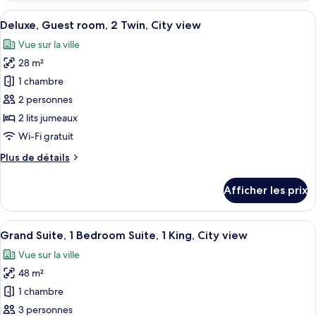
room,
Guest
Afficher
Une chambre d’hôtel avec deux lits, u
1
5
room,
Deluxe, Guest room, 2 Twin, City view
toutes
King,
1
Vue sur la ville
King,
les
Courtyard
Courtyard
28 m²
photos
view
view
pour
1 chambre
ce
2 personnes
type
2 lits jumeaux
de
Wi-Fi gratuit
chambre :
Plus
Plus de détails
Deluxe,
de
Guest
détails
Afficher les prix
room,
pour
Deluxe,
2
Guest
Afficher
Une chambre d’hôtel dotée d’un grand m
Twin,
8
room,
Grand Suite, 1 Bedroom Suite, 1 King, City view
toutes
City
2
Vue sur la ville
Twin,
les
view
City
48 m²
photos
view
pour
1 chambre
ce
3 personnes