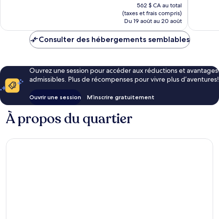
prix
562 $ CA au total
est
(taxes et frais compris)
de
Du 19 août au 20 août
472 $ CA
Consulter des hébergements semblables
Ouvrez une session pour accéder aux réductions et avantages
admissibles. Plus de récompenses pour vivre plus d’aventures!
Ouvrir une session
M’inscrire gratuitement
À propos du quartier