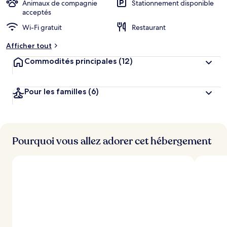
n
Animaux de compagnie
Stationnement disponible
acceptés
n
Wi-Fi gratuit
Restaurant
o
t
Afficher tout
é
Commodités principales
(12)
p
a
r
Pour les familles
(6)
l
e
s
Pourquoi vous allez adorer cet hébergement
v
o
y
a
g
e
u
r
s