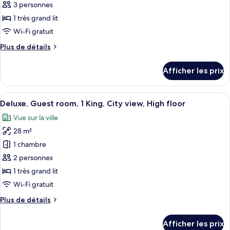
ce
view,
floor
3 personnes
High
type
1 très grand lit
floor
de
Wi-Fi gratuit
chambre :
Plus
Plus de détails
Deluxe
de
Acropolis,
détails
Afficher les prix
Guest
pour
Deluxe
room,
Acropolis,
Afficher
Une chambre d’hôtel avec un grand lit
1
3
Guest
Deluxe, Guest room, 1 King, City view, High floor
toutes
King,
room,
Vue sur la ville
1
les
Acropolis
King,
28 m²
photos
view
Acropolis
pour
1 chambre
view
ce
2 personnes
type
1 très grand lit
de
Wi-Fi gratuit
chambre :
Plus
Plus de détails
Deluxe,
de
Guest
détails
Afficher les prix
room,
pour