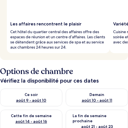
Les affaires rencontrent le plaisir
Variét
Cet hôtel du quartier central des affaires offre des
Cuisine 
espaces de réunion et un centre d’affaires. Les clients
soirée e
se détendent grâce aux services de spa et au service
avec des
aux chambres 24 heures sur 24.
Options de chambre
Vérifiez la disponibilité pour ces dates
Vérifier la disponibilité pour ce soir août 9 - août 10
Vérifier la disponibilité pour 
Ce soir
Demain
août 9 - août 10
août 10 - août 11
Vérifier la disponibilité pour cette fin de semaine août 14 - aoû
Vérifier la disponibilité pour 
Cette fin de semaine
La fin de semaine
prochaine
août 14 - août 16
août 21 - août 23