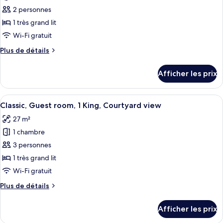
view
view
pour
2 personnes
ce
1 très grand lit
type
Wi-Fi gratuit
de
Plus
Plus de détails
chambre :
de
Classic,
détails
Afficher les prix
pour
Guest
Classic,
room,
Guest
Afficher
Une chambre d’hôtel avec un grand lit,
1
5
room,
Classic, Guest room, 1 King, Courtyard view
toutes
King,
1
27 m²
King,
les
Courtyard
Courtyard
1 chambre
photos
view,
view,
pour
3 personnes
High
High
ce
floor
floor
1 très grand lit
type
Wi-Fi gratuit
de
Plus
Plus de détails
chambre :
de
Classic,
détails
Afficher les prix
pour
Guest
Classic,