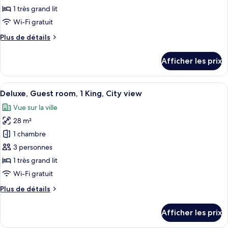
type
1 très grand lit
de
Wi-Fi gratuit
chambre :
Plus
Plus de détails
Grand
de
Suite,
détails
Afficher les prix
1
pour
Grand
Bedroom
Suite,
Afficher
Un lit bien fait, avec du linge de lit 
Suite,
5
1
Deluxe, Guest room, 1 King, City view
toutes
1
Bedroom
Vue sur la ville
Suite,
les
King,
1
28 m²
photos
City
King,
pour
view
1 chambre
City
ce
view
3 personnes
type
1 très grand lit
de
Wi-Fi gratuit
chambre :
Plus
Plus de détails
Deluxe,
de
Guest
détails
Afficher les prix
room,
pour
Deluxe,