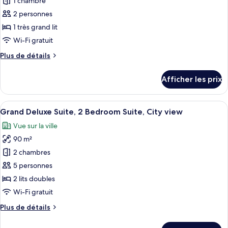
1 chambre
ce
type
2 personnes
de
1 très grand lit
chambre :
Wi-Fi gratuit
Deluxe
Plus
Plus de détails
Acropolis,
de
Guest
détails
Afficher les prix
pour
room,
Deluxe
1
Acropolis,
Afficher
Une chambre d’hôtel avec un lit, deux 
King,
7
Guest
Grand Deluxe Suite, 2 Bedroom Suite, City view
toutes
Acropolis
room,
Vue sur la ville
1
les
view,
King,
90 m²
photos
High
Acropolis
pour
2 chambres
floor
view,
ce
High
5 personnes
floor
type
2 lits doubles
de
Wi-Fi gratuit
chambre :
Plus
Plus de détails
Grand
de
Deluxe
détails