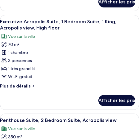
Afficher les prix
Suite,
pour
Grand
2
Deluxe
Afficher
Un salon élégant, avec un canapé, deux
Bedroom
9
Suite,
Executive Acropolis Suite, 1 Bedroom Suite, 1 King,
toutes
Suite,
2
Acropolis view, High floor
Bedroom
les
City
Vue sur la ville
Suite,
photos
view
City
70 m²
pour
view
1 chambre
ce
type
3 personnes
de
1 très grand lit
chambre :
Wi-Fi gratuit
Executive
Plus
Plus de détails
Acropolis
de
Suite,
détails
Afficher les prix
pour
1
Executive
Bedroom
Acropolis
Afficher
Un salon élégant, doté de deux canapés
Suite,
13
Suite,
Penthouse Suite, 2 Bedroom Suite, Acropolis view
toutes
1
1
Vue sur la ville
Bedroom
les
King,
Suite,
350 m²
photos