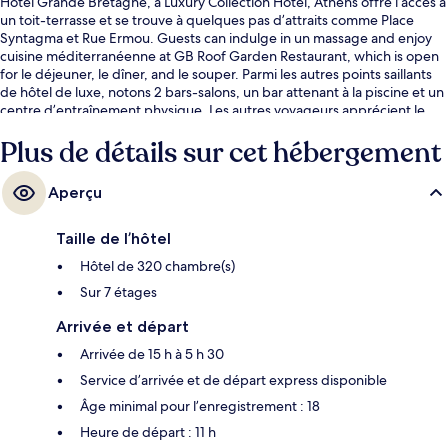
Hotel Grande Bretagne, a Luxury Collection Hotel, Athens offre l’accès à
un toit-terrasse et se trouve à quelques pas d’attraits comme Place
Syntagma et Rue Ermou. Guests can indulge in un massage and enjoy
cuisine méditerranéenne at GB Roof Garden Restaurant, which is open
for le déjeuner, le dîner, and le souper. Parmi les autres points saillants
de hôtel de luxe, notons 2 bars-salons, un bar attenant à la piscine et un
centre d’entraînement physique. Les autres voyageurs apprécient le
personnel serviable et l’état général de l’hébergement. Le transport en
Plus de détails sur cet hébergement
commun se trouve à quelques minutes de marche : Station de métro
Sýntagma est à quelques pas et Station de métro Panépistimio se
trouve à 8 minutes.
Aperçu
Taille de l’hôtel
Hôtel de 320 chambre(s)
Sur 7 étages
Arrivée et départ
Arrivée de 15 h à 5 h 30
Service d’arrivée et de départ express disponible
Âge minimal pour l’enregistrement : 18
Heure de départ : 11 h