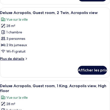
Deluxe,
1
Guest
Afficher
Une chambre d’hôtel avec deux lits, un
King,
3
room,
Deluxe Acropolis, Guest room, 2 Twin, Acropolis view
toutes
City
1
Vue sur la ville
King,
les
view,
City
28 m²
photos
High
view,
pour
floor
1 chambre
High
ce
floor
3 personnes
type
2 lits jumeaux
de
Wi-Fi gratuit
chambre :
Plus
Plus de détails
Deluxe
de
Acropolis,
détails
Afficher les prix
Guest
pour
Deluxe
room,
Acropolis,
Afficher
Une chambre d’hôtel avec un grand lit, 
2
5
Guest
Deluxe Acropolis, Guest room, 1 King, Acropolis view, High
toutes
Twin,
room,
floor
2
les
Acropolis
Vue sur la ville
Twin,
photos
view
Acropolis
28 m²
pour
view