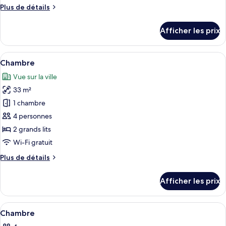
de
Plus
Plus de détails
chambre :
de
Chambre
détails
Afficher les prix
pour
Chambre
Afficher
Chambre | Coffre-fort, rideaux d’obscu
2
Chambre
toutes
Vue sur la ville
les
33 m²
photos
pour
1 chambre
ce
4 personnes
type
2 grands lits
de
Wi-Fi gratuit
chambre :
Plus
Plus de détails
Chambre
de
détails
Afficher les prix
pour
Chambre
Afficher
Coffre-fort, rideaux d’obscurcissement,
2
Chambre
toutes