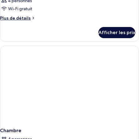
4 personnes
les
Wi-Fi gratuit
photos
pour
Plus
Plus de détails
de
ce
détails
type
Afficher les prix
pour
de
Chambre
chambre :
Chambre
Chambre