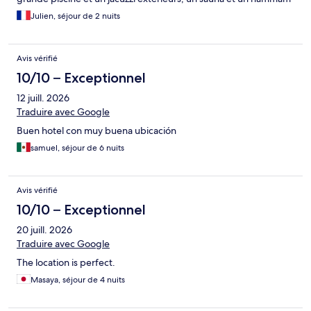
non mixte dans les vestiaires avec douches. Malgré nos 2
Julien, séjour de 2 nuits
passages de 2 nuits à l’hôtel, dommage que l’hôtel ne nous ait
pas donné la possibilité d’un early check in le jour de notre
arrivée vers 9h du matin (malgré les avoir prévenu bien
Avis vérifié
longtemps en avance) Nous étions 2 adultes et 2 enfants et
avions 2 grands lits individuels.
10/10 – Exceptionnel
12 juill. 2026
Traduire avec Google
Buen hotel con muy buena ubicación
samuel, séjour de 6 nuits
Avis vérifié
10/10 – Exceptionnel
20 juill. 2026
Traduire avec Google
The location is perfect.
Masaya, séjour de 4 nuits