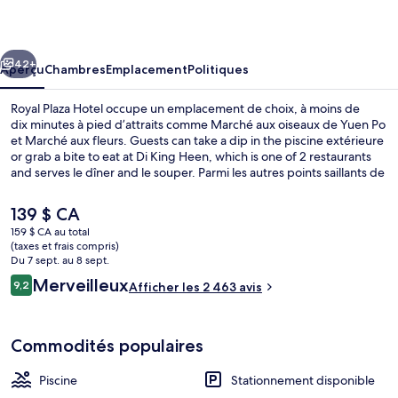
Plaza
Hotel
cédent
Suivant
42+
Aperçu
Chambres
Emplacement
Politiques
Royal Plaza Hotel occupe un emplacement de choix, à moins de
dix minutes à pied d’attraits comme Marché aux oiseaux de Yuen Po
et Marché aux fleurs. Guests can take a dip in the piscine extérieure
or grab a bite to eat at Di King Heen, which is one of 2 restaurants
and serves le dîner and le souper. Parmi les autres points saillants de
cet hôtel de luxe figurent un centre d’entraînement, un centre
d’entraînement physique et un sauna. La piscine et le personnel
Le
139 $ CA
serviable sont des éléments très prisés par les voyageurs.
prix
159 $ CA au total
actuel
(taxes et frais compris)
Entrée de l’hébergement
est
Du 7 sept. au 8 sept.
de 139 $ CA
Avis
Merveilleux
9,2
Afficher les 2 463 avis
9,2 sur 10 –
Commodités populaires
Piscine
Stationnement disponible