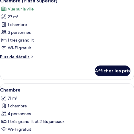
Chambre (Plaza Superior)
toutes
Vue sur la ville
les
27 m²
photos
pour
1 chambre
ce
3 personnes
type
1 très grand lit
de
Wi-Fi gratuit
chambre :
Plus
Plus de détails
Chambre
de
(Plaza
détails
Afficher les prix
Superior)
pour
Chambre
(Plaza
Afficher
Chambre | Coffre-fort, rideaux d’obscu
4
Superior)
Chambre
toutes
71 m²
les
1 chambre
photos
pour
4 personnes
ce
1 très grand lit et 2 lits jumeaux
type
Wi-Fi gratuit