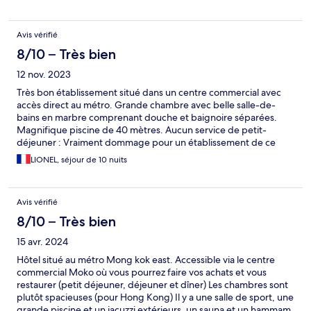
Avis vérifié
8/10 – Très bien
12 nov. 2023
Très bon établissement situé dans un centre commercial avec
accès direct au métro. Grande chambre avec belle salle-de-
bains en marbre comprenant douche et baignoire séparées.
Magnifique piscine de 40 mètres. Aucun service de petit-
déjeuner : Vraiment dommage pour un établissement de ce
standing, surtout que l’info, qui figure à présent sur le site
LIONEL, séjour de 10 nuits
EXPEDIA, n’était pas disponible lors de ma réservation.
Avis vérifié
8/10 – Très bien
15 avr. 2024
Hôtel situé au métro Mong kok east. Accessible via le centre
commercial Moko où vous pourrez faire vos achats et vous
restaurer (petit déjeuner, déjeuner et dîner) Les chambres sont
plutôt spacieuses (pour Hong Kong) Il y a une salle de sport, une
grande piscine et un jacuzzi extérieurs, un sauna et un hammam