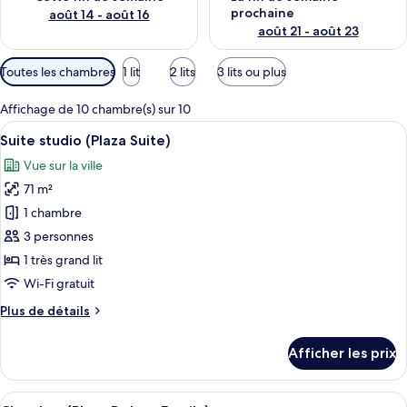
prochaine
août 14 - août 16
août 21 - août 23
Filtres
Toutes les chambres
1 lit
2 lits
3 lits ou plus
disponibles
pour
Affichage de 10 chambre(s) sur 10
les
Afficher
Un salon moderne avec un canapé d’ang
5
Suite studio (Plaza Suite)
chambres
toutes
Vue sur la ville
les
71 m²
photos
pour
1 chambre
ce
3 personnes
type
1 très grand lit
de
Wi-Fi gratuit
chambre :
Plus
Plus de détails
Suite
de
studio
détails
Afficher les prix
(Plaza
pour
Suite
Suite)
studio
Afficher
Une chambre d’hôtel avec deux lits, u