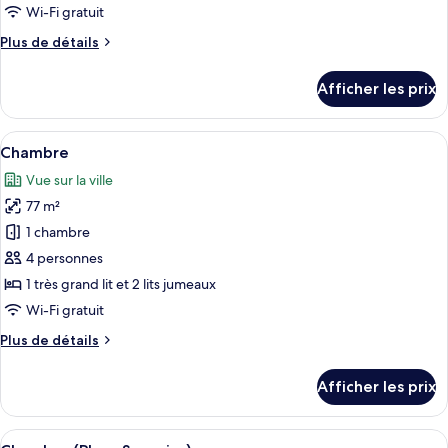
de
Wi-Fi gratuit
chambre :
Plus
Plus de détails
Chambre
de
(Plaza
détails
Afficher les prix
Deluxe)
pour
Chambre
(Plaza
Afficher
Une chambre d’hôtel moderne avec un 
4
Deluxe)
Chambre
toutes
Vue sur la ville
les
77 m²
photos
pour
1 chambre
ce
4 personnes
type
1 très grand lit et 2 lits jumeaux
de
Wi-Fi gratuit
chambre :
Plus
Plus de détails
Chambre
de
détails
Afficher les prix
pour
Chambre
Afficher
Une chambre d’hôtel moderne avec un g
4