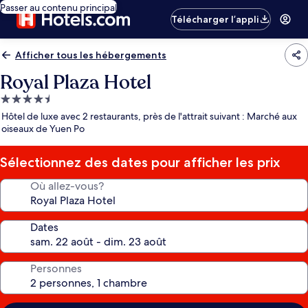
Passer au contenu principal
Télécharger l’appli
Afficher tous les hébergements
Royal Plaza Hotel
Hébergement
4.5 étoiles
Hôtel de luxe avec 2 restaurants, près de l'attrait suivant : Marché aux
oiseaux de Yuen Po
Sélectionnez des dates pour afficher les prix
Où allez-vous?
Dates
Personnes