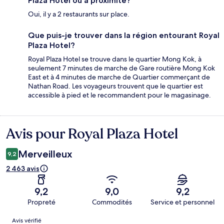
Plaza Hotel ou à proximité?
Oui, il y a 2 restaurants sur place.
Que puis-je trouver dans la région entourant Royal
Plaza Hotel?
Royal Plaza Hotel se trouve dans le quartier Mong Kok, à
seulement 7 minutes de marche de Gare routière Mong Kok
East et à 4 minutes de marche de Quartier commerçant de
Nathan Road. Les voyageurs trouvent que le quartier est
accessible à pied et le recommandent pour le magasinage.
Avis pour Royal Plaza Hotel
Avis
Merveilleux
9,2
2 463 avis
9,2
9,0
9,2
Propreté
Commodités
Service et personnel
Avis
Avis vérifié