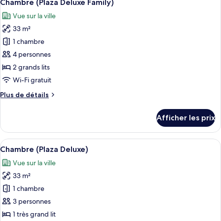
4
(Plaza
Chambre (Plaza Deluxe Family)
toutes
Suite)
Vue sur la ville
les
33 m²
photos
pour
1 chambre
ce
4 personnes
type
2 grands lits
de
Wi-Fi gratuit
chambre :
Plus
Plus de détails
Chambre
de
(Plaza
détails
Afficher les prix
Deluxe
pour
Chambre
Family)
(Plaza
Afficher
Une chambre d’hôtel avec un grand lit
4
Deluxe
Chambre (Plaza Deluxe)
toutes
Family)
Vue sur la ville
les
33 m²
photos
pour
1 chambre
ce
3 personnes
type
1 très grand lit