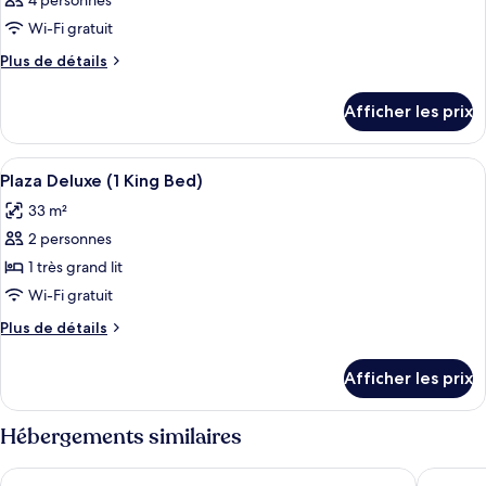
4 personnes
Wi-Fi gratuit
Plus
Plus de détails
de
détails
Afficher les prix
pour
Chambre
Afficher
Coffre-fort, rideaux d’obscurcissement,
5
Plaza Deluxe (1 King Bed)
toutes
33 m²
les
2 personnes
photos
pour
1 très grand lit
ce
Wi-Fi gratuit
type
Plus
Plus de détails
de
de
chambre :
détails
Afficher les prix
pour
Plaza
Plaza
Deluxe
Deluxe
Hébergements similaires
(1
(1
King
King
Eaton HK
Metropa
Bed)