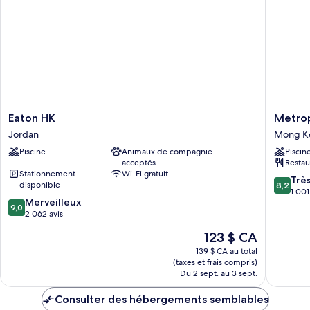
Bed)
Eaton
Metropa
Eaton HK
Metrop
HK
Hotel
Jordan
Mong K
Jordan
Kowloo
Piscine
Animaux de compagnie
Piscin
Hong
acceptés
Restau
Kong
Stationnement
Wi-Fi gratuit
Mong
8.2
Trè
disponible
8,2
Kok
sur
1 001
9.0
Merveilleux
10,
9,0
sur
2 062 avis
Très
10,
bien,
Le
123 $ CA
Merveilleux,
1 001 avi
prix
2 062 avis
139 $ CA au total
est
(taxes et frais compris)
de
Du 2 sept. au 3 sept.
123 $ CA
Consulter des hébergements semblables