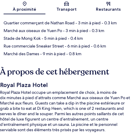
Carte
À proximité
Transport
Restaurants
Quartier commerçant de Nathan Road
- 3 min à pied
- 0.3 km
Marché aux oiseaux de Yuen Po
- 3 min à pied
- 0.3 km
Stade de Mong Kok
- 5 min à pied
- 0.4 km
Rue commerciale Sneaker Street
- 6 min à pied
- 0.6 km
Marché des Dames
- 9 min à pied
- 0.8 km
À propos de cet hébergement
Royal Plaza Hotel
Royal Plaza Hotel occupe un emplacement de choix, à moins de
dix minutes à pied d’attraits comme Marché aux oiseaux de Yuen Po et
Marché aux fleurs. Guests can take a dip in the piscine extérieure or
grab a bite to eat at Di King Heen, which is one of 2 restaurants and
serves le dîner and le souper. Parmi les autres points saillants de cet
hôtel de luxe figurent un centre d’entraînement, un centre
d’entraînement physique et un sauna. La piscine et le personnel
serviable sont des éléments très prisés par les voyageurs.