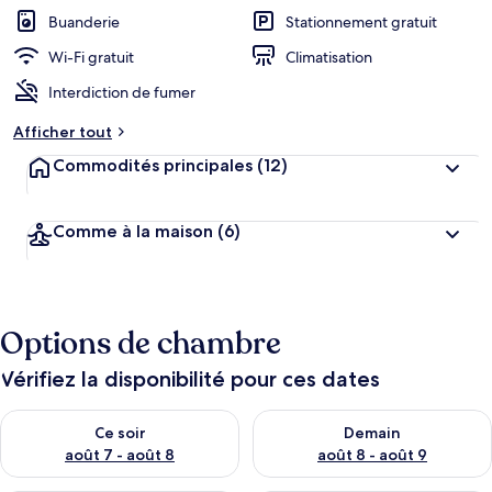
i
Buanderie
Stationnement gratuit
e
n
Wi-Fi gratuit
Climatisation
Interdiction de fumer
n
o
Afficher tout
t
é
Commodités principales
(12)
p
a
Comme à la maison
(6)
r
l
e
s
Options de chambre
v
o
Vérifiez la disponibilité pour ces dates
y
a
Vérifier la disponibilité pour ce soir août 7 - août 8
Vérifier la disponibilité pour 
g
Ce soir
Demain
e
août 7 - août 8
août 8 - août 9
u
r