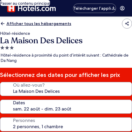
Passer au contenu principal
Télécharger l’appli
Afficher tous les hébergements
Hôtel-résidence
La Maison Des Delices
Hébergement
3.0 étoiles
Hôtel-résidence à proximité du point d’intérêt suivant : Cathédrale de
Da Nang
Sélectionnez des dates pour afficher les prix
Où allez-vous?
Dates
Personnes