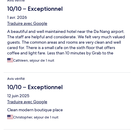
Avis vérifié
10/10 – Exceptionnel
1 avr. 2026
Traduire avec Google
A beautiful and well maintained hotel near the Da Nang airport.
The staff are helpful and considerate. We felt very much valued
guests. The common areas and rooms are very clean and well
cared for. There is a small cafe on the sixth floor that offers
coffee and light fare. Less than 10 minutes by Grab to the
airport. Highly recommend this hotel.
Cathleen, séjour de 1 nuit
Avis vérifié
10/10 – Exceptionnel
12 juin 2025
Traduire avec Google
Clean modern boutique place
Christopher, séjour de 1 nuit