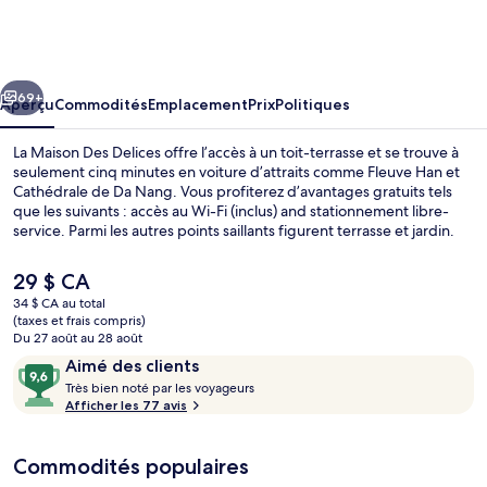
La
Maison
Des
cédent
Suivant
Delices
69+
Aperçu
Commodités
Emplacement
Prix
Politiques
La Maison Des Delices offre l’accès à un toit-terrasse et se trouve à
seulement cinq minutes en voiture d’attraits comme Fleuve Han et
Cathédrale de Da Nang. Vous profiterez d’avantages gratuits tels
que les suivants : accès au Wi-Fi (inclus) and stationnement libre-
service. Parmi les autres points saillants figurent terrasse et jardin.
Les autres voyageurs apprécient vraiment le personnel serviable.
Le
29 $ CA
prix
34 $ CA au total
actuel
(taxes et frais compris)
Réception
est
Du 27 août au 28 août
de 29 $ CA
Avis
9,6
Aimé des clients
T
sur
Très bien noté par les voyageurs
r
Afficher les 77 avis
10,
è
Aimé
s
des
Commodités populaires
clients
b