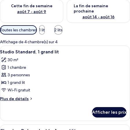
Vérifier la disponibilité pour cette fin de semaine août 7 - aoû
Vérifier la disponibilité pour 
s
Cette fin de semaine
La fin de semaine
prochaine
août 7 - août 9
août 14 - août 16
Filtres
Toutes les chambres
1 lit
2 lits
disponibles
pour
Affichage de 4 chambre(s) sur 4
les
Afficher
Studio Standard, 1 grand lit | Bureau, f
6
Studio Standard, 1 grand lit
chambres
toutes
30 m²
les
1 chambre
photos
pour
3 personnes
ce
1 grand lit
type
Wi-Fi gratuit
de
Plus
Plus de détails
chambre :
de
Studio
détails
Afficher les prix
pour
Standard,
Studio
1
Standard,
Afficher
Une chambre d’hôtel moderne dotée d’un 
grand
6
1