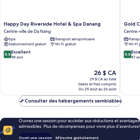
Happy
Gold
Happy Day Riverside Hotel & Spa Danang
Gold C
Day
Central
Centre-ville de Da Nang
Centre-
Riverside
Hotel
Spa
Transport aéroportuaire
Transp
Hotel
by
Stationnement gratuit
Wi-Fi gratuit
Wi-Fi 
&
Havilan
Spa
Centre-
8.8
8.8
Excellent
Exce
8,8
8,8
Danang
ville
sur
sur
98 avis
87 av
Centre-
de
10,
10,
ville
Da
Excellent,
Excellen
Le
26 $ CA
de
Nang
98 avis
87 avis
prix
Da
29 $ CA au total
est
(taxes et frais compris)
Nang
de
Du 25 août au 26 août
26 $ CA
Consulter des hébergements semblables
Ouvrez une session pour accéder aux réductions et avantages
admissibles. Plus de récompenses pour vivre plus d’aventures!
Ouvrir une session
M’inscrire gratuitement