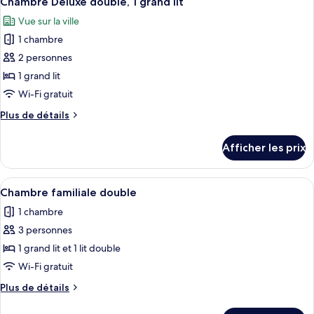
Chambre Deluxe double, 1 grand lit
toutes
lit
grand
Vue sur la ville
lit
les
1 chambre
photos
pour
2 personnes
ce
1 grand lit
type
Wi-Fi gratuit
de
Plus
Plus de détails
chambre :
de
Chambre
détails
Afficher les prix
pour
Deluxe
Chambre
double,
Deluxe
Afficher
Un balcon avec vue sur la ville, des pl
1
5
double,
Chambre familiale double
toutes
grand
1
1 chambre
grand
les
lit
lit
3 personnes
photos
pour
1 grand lit et 1 lit double
ce
Wi-Fi gratuit
type
Plus
Plus de détails
de
de
chambre :
détails