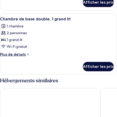
Afficher les prix
pour
Chambre
Chambre
familiale
familiale
Afficher
Une petite pièce accueillante, avec un
double
7
double
Chambre de base double, 1 grand lit
toutes
1 chambre
les
2 personnes
photos
pour
1 grand lit
ce
Wi-Fi gratuit
type
Plus
Plus de détails
de
de
chambre :
détails
Afficher les prix
pour
Chambre
Chambre
de
de
Hébergements similaires
base
base
double,
double,
Happy Day Riverside Hotel & Spa Danang
Gold Cen
1
1
grand
grand
lit
lit