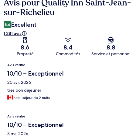
Avis pour Quality Inn Saint-Jean-
Avis
sur-Richelieu
Excellent
8,6
1 281 avis
8,6
8,4
8,8
Propreté
Commodités
Service et personnel
Avis
Avis vérifié
10/10 – Exceptionnel
20 avr. 2026
tres bon déjeuner
noel, séjour de 2 nuits
Avis vérifié
10/10 – Exceptionnel
3 mai 2026