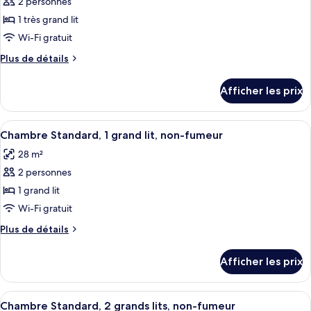
2 personnes
photos
Bed,
Smoking
pour
1 très grand lit
Non
ce
Wi-Fi gratuit
Smoking
type
Plus
Plus de détails
de
de
chambre :
détails
Afficher les prix
pour
Chambre
Chambre
Standard,
Standard,
Afficher
Une chambre d’hôtel avec un grand lit
1
4
1
Chambre Standard, 1 grand lit, non-fumeur
toutes
très
très
28 m²
grand
les
grand
lit,
2 personnes
photos
lit,
non-
pour
1 grand lit
non-
fumeur
ce
Wi-Fi gratuit
fumeur
type
Plus
Plus de détails
de
de
chambre :
détails
Afficher les prix
pour
Chambre
Chambre
Standard,
Standard,
Afficher
Une chambre d’hôtel avec deux lits, u
1
4
1
Chambre Standard, 2 grands lits, non-fumeur