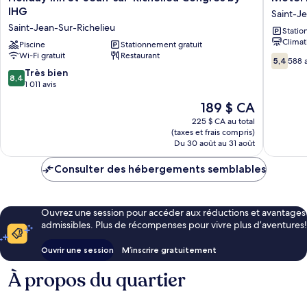
Inn
Iberville
IHG
Saint-Je
St-
Saint-
Saint-Jean-Sur-Richelieu
Statio
Jean-
Jean-
Climat
sur-
Piscine
Stationnement gratuit
Sur-
Wi-Fi gratuit
Restaurant
Richelieu
Richelie
5.4
5,4
588 a
Congrès
sur
8.4
Très bien
8,4
by
10,
sur
1 011 avis
IHG
588 avis
10,
Le
189 $ CA
Saint-
Très
prix
Jean-
bien,
225 $ CA au total
est
Sur-
(taxes et frais compris)
1 011 avis
de
Richelieu
Du 30 août au 31 août
189 $ CA
Consulter des hébergements semblables
Ouvrez une session pour accéder aux réductions et avantages
admissibles. Plus de récompenses pour vivre plus d’aventures!
Ouvrir une session
M’inscrire gratuitement
À propos du quartier