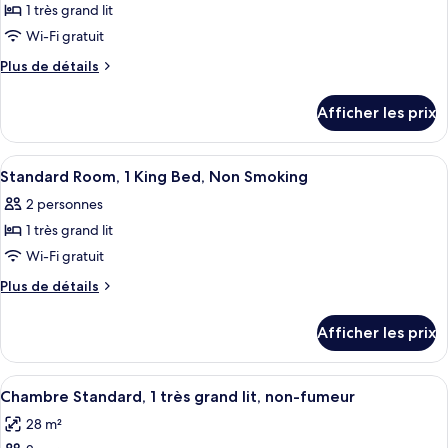
Nonsmoking
1 très grand lit
photos
pour
Wi-Fi gratuit
ce
Plus
Plus de détails
type
de
détails
de
Afficher les prix
pour
chambre :
1
1
King
Afficher
Bureau, système d’insonorisation, fer 
4
King
Bed,
Standard Room, 1 King Bed, Non Smoking
toutes
Nonsmoking,
Bed,
2 personnes
Accessible
les
Nonsmoking,
1 très grand lit
photos
Accessible
pour
Wi-Fi gratuit
ce
Plus
Plus de détails
type
de
détails
de
Afficher les prix
pour
chambre :
Standard
Standard
Room,
Afficher
Une chambre d’hôtel avec un grand lit
4
Room,
1
Chambre Standard, 1 très grand lit, non-fumeur
toutes
King
1
28 m²
Bed,
les
King
Non