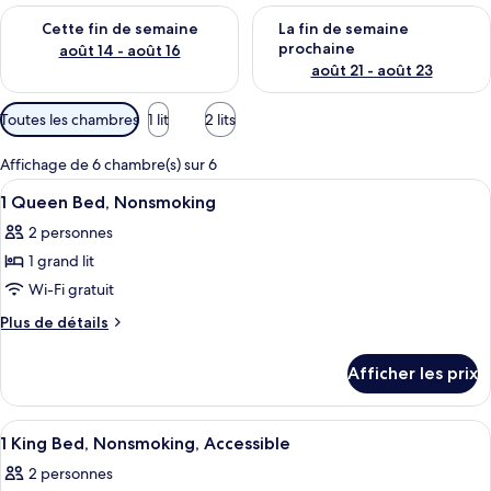
Vérifier la disponibilité pour cette fin de semaine août 14 - aoû
Vérifier la disponibilité pour 
Cette fin de semaine
La fin de semaine
prochaine
août 14 - août 16
août 21 - août 23
Filtres
Toutes les chambres
1 lit
2 lits
disponibles
pour
Affichage de 6 chambre(s) sur 6
les
Afficher
Bureau, système d’insonorisation, fer 
4
1 Queen Bed, Nonsmoking
chambres
toutes
2 personnes
les
1 grand lit
photos
pour
Wi-Fi gratuit
ce
Plus
Plus de détails
type
de
détails
de
Afficher les prix
pour
chambre :
1
1
Queen
Afficher
Bureau, système d’insonorisation, fer 
4
Queen
Bed,
1 King Bed, Nonsmoking, Accessible
toutes
Nonsmoking
Bed,
2 personnes
les