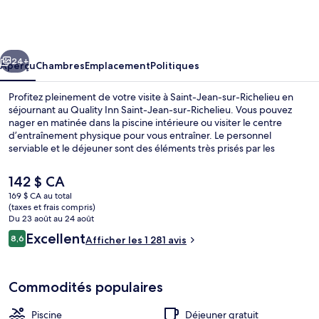
Quality
Inn
Saint-
cédent
Suivant
Jean-
24+
Aperçu
Chambres
Emplacement
Politiques
sur-
Profitez pleinement de votre visite à Saint-Jean-sur-Richelieu en
Richelieu
séjournant au Quality Inn Saint-Jean-sur-Richelieu. Vous pouvez
nager en matinée dans la piscine intérieure ou visiter le centre
d’entraînement physique pour vous entraîner. Le personnel
serviable et le déjeuner sont des éléments très prisés par les
voyageurs.
Le
142 $ CA
prix
169 $ CA au total
actuel
(taxes et frais compris)
Piscine intérieure
est
Du 23 août au 24 août
de 142 $ CA
Avis
Excellent
8,6
Afficher les 1 281 avis
8,6 sur 10 –
Commodités populaires
Piscine
Déjeuner gratuit