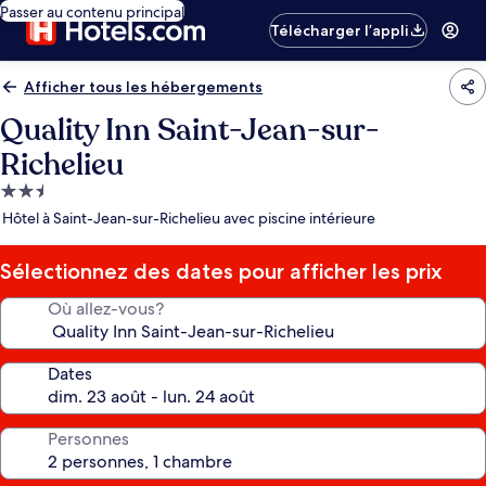
Passer au contenu principal
Télécharger l’appli
Afficher tous les hébergements
Quality Inn Saint-Jean-sur-
Richelieu
Hébergement
2.5 étoiles
Hôtel à Saint-Jean-sur-Richelieu avec piscine intérieure
Sélectionnez des dates pour afficher les prix
Où allez-vous?
Dates
Personnes