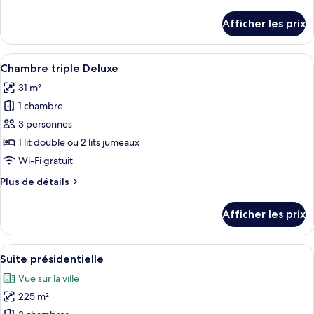
de
de
Beds)
chambre :
détails
Afficher les prix
pour
Chambre
Chambre
Premier
Premier
Afficher
Une chambre d’hôtel avec un grand lit
(Club)
6
(Club)
Chambre triple Deluxe
toutes
31 m²
les
1 chambre
photos
pour
3 personnes
ce
1 lit double ou 2 lits jumeaux
type
Wi-Fi gratuit
de
Plus
Plus de détails
chambre :
de
Chambre
détails
Afficher les prix
pour
triple
Chambre
Deluxe
triple
Afficher
Une chambre d’hôtel moderne équipée d
3
Deluxe
Suite présidentielle
toutes
Vue sur la ville
les
225 m²
photos