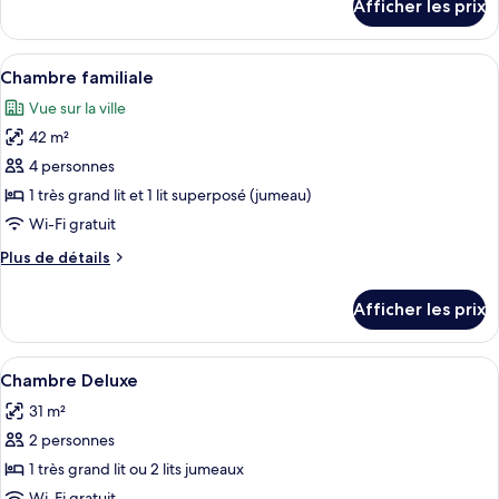
Afficher les prix
pour
Deluxe
Plus
Afficher
Une chambre d’hôtel comprenant un lit
9
Chambre familiale
toutes
Vue sur la ville
les
42 m²
photos
pour
4 personnes
ce
1 très grand lit et 1 lit superposé (jumeau)
type
Wi-Fi gratuit
de
Plus
Plus de détails
chambre :
de
Chambre
détails
Afficher les prix
pour
familiale
Chambre
familiale
Afficher
Une chambre d’hôtel avec un grand lit,
6
Chambre Deluxe
toutes
31 m²
les
2 personnes
photos
pour
1 très grand lit ou 2 lits jumeaux
ce
Wi-Fi gratuit