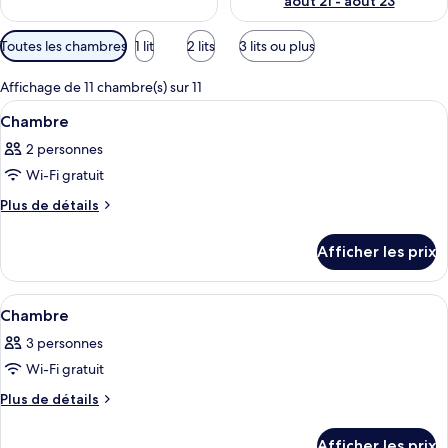
août 21 - août 23
Filtres
Toutes les chambres
1 lit
2 lits
3 lits ou plus
disponibles
pour
Affichage de 11 chambre(s) sur 11
les
Afficher
Une salle de bain moderne avec une do
1
Chambre
chambres
toutes
2 personnes
les
Wi-Fi gratuit
photos
pour
Plus
Plus de détails
de
ce
détails
type
Afficher les prix
pour
de
Chambre
chambre :
Afficher
Une chambre d’hôtel avec un grand lit, 
9
Chambre
Chambre
toutes
3 personnes
les
Wi-Fi gratuit
photos
pour
Plus
Plus de détails
de
ce
détails
type
Afficher les prix