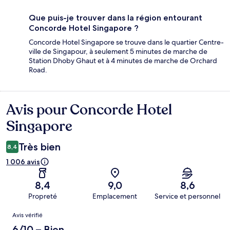
Que puis-je trouver dans la région entourant
Concorde Hotel Singapore ?
Concorde Hotel Singapore se trouve dans le quartier Centre-
ville de Singapour, à seulement 5 minutes de marche de
Station Dhoby Ghaut et à 4 minutes de marche de Orchard
Road.
Avis pour Concorde Hotel
Avis
Singapore
Très bien
8,4
1 006 avis
8,4
9,0
8,6
Propreté
Emplacement
Service et personnel
Avis
Avis vérifié
6/10 – Bien