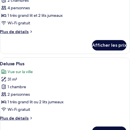
pour
2 chambres
ce
4 personnes
type
1 très grand lit et 2 lits jumeaux
de
Wi-Fi gratuit
chambre :
Plus
Plus de détails
Suite
de
présidentielle
détails
Afficher les prix
pour
Suite
présidentielle
Afficher
Une chambre d’hôtel avec un grand lit,
4
Deluxe Plus
toutes
Vue sur la ville
les
31 m²
photos
pour
1 chambre
ce
2 personnes
type
1 très grand lit ou 2 lits jumeaux
de
Wi-Fi gratuit
chambre :
Plus
Plus de détails
Deluxe
de
Plus
détails