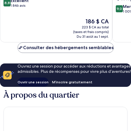
8.8
Excellent
by
8,8
sur
1 846 avis
IHG
9.0
Mer
9,0
10,
Quartier
sur
1 001
Excellent,
Orchard
10,
Le
186 $ CA
1 846 avis
Merveill
prix
1 001 avi
223 $ CA au total
est
(taxes et frais compris)
de
Du 31 août au 1 sept.
186 $ CA
Consulter des hébergements semblables
Ouvrez une session pour accéder aux réductions et avantages
admissibles. Plus de récompenses pour vivre plus d’aventures!
Ouvrir une session
M’inscrire gratuitement
À propos du quartier