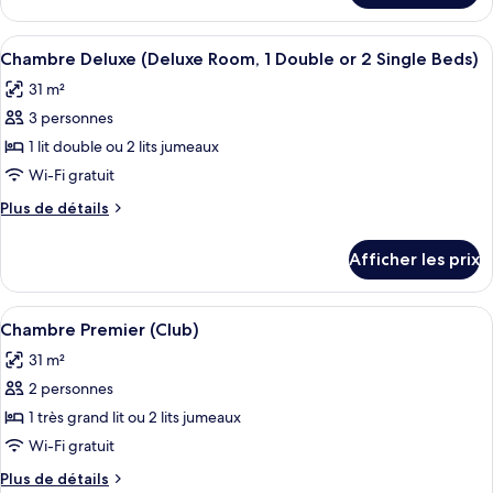
Suite
Suite
Premier
Premier
Afficher
Une chambre d’hôtel avec un grand lit
7
Chambre Deluxe (Deluxe Room, 1 Double or 2 Single Beds)
toutes
31 m²
les
3 personnes
photos
pour
1 lit double ou 2 lits jumeaux
ce
Wi-Fi gratuit
type
Plus
Plus de détails
de
de
chambre :
détails
Afficher les prix
pour
Chambre
Chambre
Deluxe
Deluxe
Afficher
Chambre Premier (Club) | Coffre-fort 
(Deluxe
9
(Deluxe
Chambre Premier (Club)
toutes
Room,
Room,
31 m²
1
les
1
Double
2 personnes
photos
Double
or
pour
1 très grand lit ou 2 lits jumeaux
or
2
ce
Single
Wi-Fi gratuit
2
Beds)
type
Single
Plus
Plus de détails