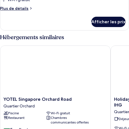
type
Plus
Plus de détails
de
de
chambre :
détails
Afficher les prix
pour
Chambre
Chambre
Deluxe
Deluxe
Hébergements similaires
YOTEL Singapore Orchard Road
Holiday 
YOTEL
Holiday
YOTEL Singapore Orchard Road
Holida
Singapore
Inn
IHG
Quartier Orchard
Orchard
Express
Quartie
Piscine
Wi-Fi gratuit
Road
Singapo
Restaurant
Chambres
Quartier
Orchard
Déjeun
communicantes offertes
Orchard
Road
Wi-Fi 