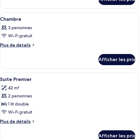
pour
de
Chambre
chambre :
Afficher
Une chambre d’hôtel avec un grand lit
3
Chambre
Chambre
toutes
3 personnes
les
Wi-Fi gratuit
photos
pour
Plus
Plus de détails
de
ce
détails
type
Afficher les prix
pour
de
Chambre
chambre :
Afficher
Une chambre d’hôtel avec un grand lit,
9
Chambre
Suite Premier
toutes
42 m²
les
2 personnes
photos
pour
1 lit double
ce
Wi-Fi gratuit
type
Plus
Plus de détails
de
de
chambre :
détails
Afficher les prix
pour