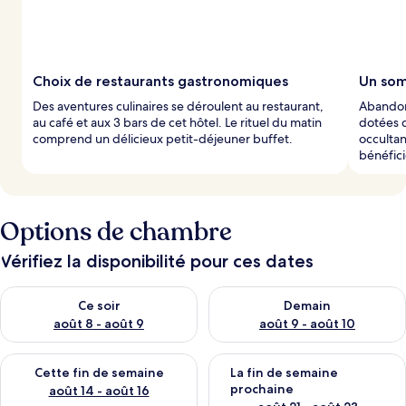
Choix de restaurants gastronomiques
Un som
Des aventures culinaires se déroulent au restaurant,
Abandon
au café et aux 3 bars de cet hôtel. Le rituel du matin
dotées d
comprend un délicieux petit-déjeuner buffet.
occultan
bénéfici
Options de chambre
Vérifiez la disponibilité pour ces dates
Vérifier la disponibilité pour ce soir août 8 - août 9
Vérifier la disponibilité pour 
Ce soir
Demain
août 8 - août 9
août 9 - août 10
Vérifier la disponibilité pour cette fin de semaine août 14 - aoû
Vérifier la disponibilité pour 
Cette fin de semaine
La fin de semaine
prochaine
août 14 - août 16