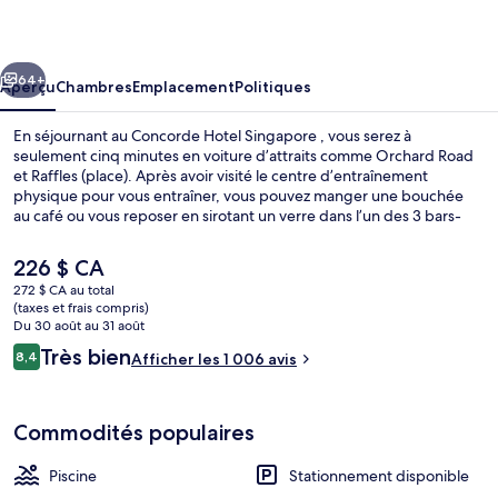
Hotel
Singapore
cédent
Suivant
64+
Aperçu
Chambres
Emplacement
Politiques
En séjournant au Concorde Hotel Singapore , vous serez à
seulement cinq minutes en voiture d’attraits comme Orchard Road
et Raffles (place). Après avoir visité le centre d’entraînement
physique pour vous entraîner, vous pouvez manger une bouchée
au café ou vous reposer en sirotant un verre dans l’un des 3 bars-
salons. Parmi les autres commodités figurent une piscine extérieure
et un bar attenant à la piscine. Les autres voyageurs adorent le
Le
226 $ CA
personnel serviable. Le transport en commun se trouve à quelques
prix
272 $ CA au total
minutes de marche : Station Dhoby Ghaut se trouve à 5 minutes et
actuel
(taxes et frais compris)
Station Somerset est à 8 minutes.
Hall
est
Du 30 août au 31 août
de 226 $ CA
Avis
Très bien
8,4
Afficher les 1 006 avis
8,4 sur 10 –
Commodités populaires
Piscine
Stationnement disponible