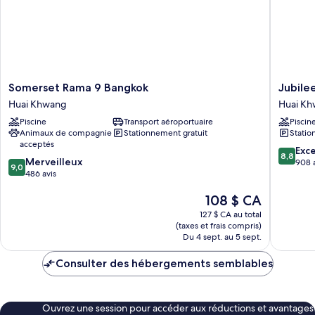
Somerset
Jubilee
Somerset Rama 9 Bangkok
Jubile
Rama
Prestige
Huai Khwang
Huai K
9
Hotel
Piscine
Transport aéroportuaire
Piscin
Bangkok
Ratchad
Animaux de compagnie
Stationnement gratuit
Statio
Huai
Huai
acceptés
Khwang
Khwang
8.8
Exce
8,8
9.0
Merveilleux
sur
908 
9,0
sur
486 avis
10,
10,
Excellen
Le
108 $ CA
Merveilleux,
908 avis
prix
486 avis
127 $ CA au total
est
(taxes et frais compris)
de
Du 4 sept. au 5 sept.
108 $ CA
Consulter des hébergements semblables
Ouvrez une session pour accéder aux réductions et avantages