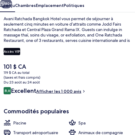
Hotel
80+
Aperçu
Chambres
Emplacement
Politiques
Avani Ratchada Bangkok Hotel vous permet de séjourner à
seulement cinq minutes en voiture d’attraits comme Jodd Fairs
Ratchada et Central Plaza Grand Rama IX. Guests can indulge in
massage thaï, soins du visage, or exfoliation, and One Ratchada
Restaurant, one of 3 restaurants, serves cuisine internationale and is
open for le déjeuner, le dîner, and le souper. Une piscine extérieure,
un bar attenant à la piscine et un centre d’entraînement physique
Accès VIP
comptent parmi les autres points saillants de hôtel de luxe. Le
personnel serviable et la proximité des boutiques sont des éléments
Le
101 $ CA
très prisés par les voyageurs. Le transport en commun se trouve à
Piscine extérieure
prix
quelques minutes de marche : Station de MRT Phra Ram 9 se trouve
119 $ CA au total
actuel
(taxes et frais compris)
à 5 minutes et Station de Airport Rail Link Makkasan est à 15 minutes.
est
Du 23 août au 24 août
de 101 $ CA
Avis
Excellent
8,6
Afficher les 1 000 avis
8,6 sur 10 –
Commodités populaires
Piscine
Spa
Transport aéroportuaire
Animaux de compagnie