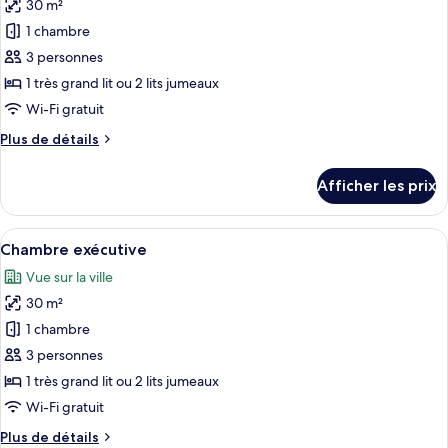
30 m²
photos
pour
1 chambre
ce
3 personnes
type
1 très grand lit ou 2 lits jumeaux
de
Wi-Fi gratuit
chambre :
Plus
Plus de détails
Chambre
de
Deluxe
détails
Afficher les prix
(Skyline)
pour
Chambre
Deluxe
Afficher
Une chambre d’hôtel avec un grand lit,
7
(Skyline)
Chambre exécutive
toutes
Vue sur la ville
les
30 m²
photos
pour
1 chambre
ce
3 personnes
type
1 très grand lit ou 2 lits jumeaux
de
Wi-Fi gratuit
chambre :
Plus
Plus de détails
Chambre