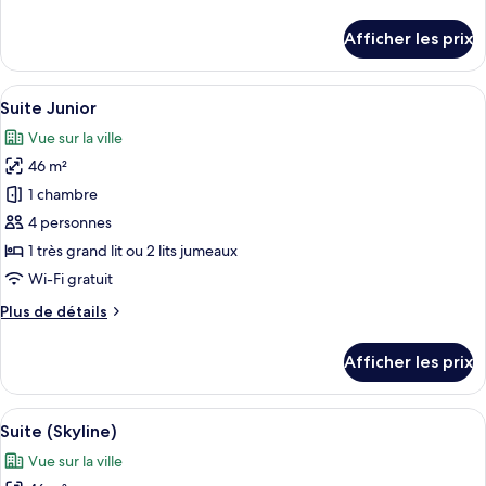
de
exécutive
détails
Afficher les prix
pour
Chambre
exécutive
Afficher
Une chambre d’hôtel moderne dotée d’un
8
Suite Junior
toutes
Vue sur la ville
les
46 m²
photos
pour
1 chambre
ce
4 personnes
type
1 très grand lit ou 2 lits jumeaux
de
Wi-Fi gratuit
chambre :
Plus
Plus de détails
Suite
de
Junior
détails
Afficher les prix
pour
Suite
Junior
Afficher
Une chambre d’hôtel avec un lit, un bu
7
Suite (Skyline)
toutes
Vue sur la ville
les