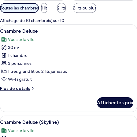
Filtres
Toutes les chambres
1 lit
2 lits
3 lits ou plus
disponibles
pour
Affichage de 10 chambre(s) sur 10
les
Afficher
Une chambre d’hôtel avec un lit, un bu
6
Chambre Deluxe
chambres
toutes
Vue sur la ville
les
30 m²
photos
pour
1 chambre
ce
3 personnes
type
1 très grand lit ou 2 lits jumeaux
de
Wi-Fi gratuit
chambre :
Plus
Plus de détails
Chambre
de
Deluxe
détails
Afficher les prix
pour
Chambre
Deluxe
Afficher
Une chambre d’hôtel avec un grand lit,
5
Chambre Deluxe (Skyline)
toutes
Vue sur la ville
les