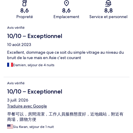
8,6
8,6
8,8
Propreté
Emplacement
Service et personnel
Avis
Avis vérifié
10/10 – Exceptionnel
10 août 2023
Excellent, dommage que ce soit du simple vitrage au niveau du
bruit de la rue mais en Asie c’est courant
Damien, séjour de 4 nuits
Avis vérifié
10/10 – Exceptionnel
3 juill. 2026
Traduire avec Google
早餐可以，房間清潔，工作人員服務態度好，近地鐵站，附近有
商場，購物方便
Siu Kwan, séjour de 1 nuit