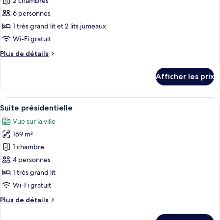
pour
2 chambres
ce
6 personnes
type
1 très grand lit et 2 lits jumeaux
de
Wi-Fi gratuit
chambre :
Plus
Plus de détails
Suite,
de
2
détails
Afficher les prix
chambres
pour
Suite,
2
Afficher
Une chambre d’hôtel moderne équipée d
7
chambres
Suite présidentielle
toutes
Vue sur la ville
les
169 m²
photos
pour
1 chambre
ce
4 personnes
type
1 très grand lit
de
Wi-Fi gratuit
chambre :
Plus
Plus de détails
Suite
de
présidentielle
détails