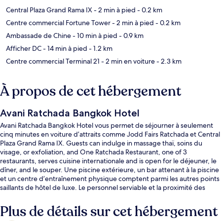
Central Plaza Grand Rama IX
- 2 min à pied
- 0.2 km
Centre commercial Fortune Tower
- 2 min à pied
- 0.2 km
Ambassade de Chine
- 10 min à pied
- 0.9 km
Afficher DC
- 14 min à pied
- 1.2 km
Centre commercial Terminal 21
- 2 min en voiture
- 2.3 km
À propos de cet hébergement
Avani Ratchada Bangkok Hotel
Avani Ratchada Bangkok Hotel vous permet de séjourner à seulement
cinq minutes en voiture d’attraits comme Jodd Fairs Ratchada et Central
Plaza Grand Rama IX. Guests can indulge in massage thaï, soins du
visage, or exfoliation, and One Ratchada Restaurant, one of 3
restaurants, serves cuisine internationale and is open for le déjeuner, le
dîner, and le souper. Une piscine extérieure, un bar attenant à la piscine
et un centre d’entraînement physique comptent parmi les autres points
saillants de hôtel de luxe. Le personnel serviable et la proximité des
boutiques sont des éléments très prisés par les voyageurs. Le transport
en commun se trouve à quelques minutes de marche : Station de MRT
Plus de détails sur cet hébergement
Phra Ram 9 se trouve à 5 minutes et Station de Airport Rail Link