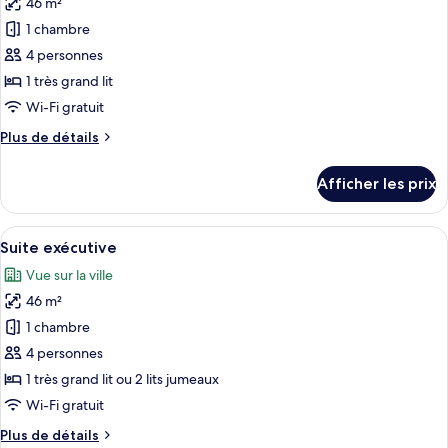
46 m²
photos
pour
1 chambre
ce
4 personnes
type
1 très grand lit
de
Wi-Fi gratuit
chambre :
Plus
Plus de détails
Suite
de
(Skyline)
détails
Afficher les prix
pour
Suite
(Skyline)
Afficher
Une chambre d’hôtel moderne dotée d’un
7
Suite exécutive
toutes
Vue sur la ville
les
46 m²
photos
pour
1 chambre
ce
4 personnes
type
1 très grand lit ou 2 lits jumeaux
de
Wi-Fi gratuit
chambre :
Plus
Plus de détails
Suite