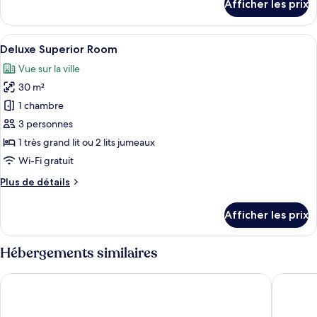
Afficher les prix
pour
Suite
présidentielle
Afficher
Une chambre d’hôtel avec un grand lit,
6
Deluxe Superior Room
toutes
Vue sur la ville
les
30 m²
photos
pour
1 chambre
ce
3 personnes
type
1 très grand lit ou 2 lits jumeaux
de
Wi-Fi gratuit
chambre :
Plus
Plus de détails
Deluxe
de
Superior
détails
Afficher les prix
Room
pour
Deluxe
Superior
Hébergements similaires
Room
Somerset Rama 9 Bangkok
Jubilee 