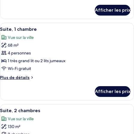
de
exécutive
détails
Afficher les prix
pour
Suite
exécutive
Afficher
Une chambre d’hôtel avec un grand lit
7
Suite, 1 chambre
toutes
Vue sur la ville
les
68 m²
photos
pour
4 personnes
ce
1 très grand lit ou 2 lits jumeaux
type
Wi-Fi gratuit
de
Plus
Plus de détails
chambre :
de
Suite,
détails
Afficher les prix
pour
1
Suite,
chambre
1
Afficher
Une chambre d’hôtel avec un grand lit
8
chambre
Suite, 2 chambres
toutes
Vue sur la ville
les
130 m²
photos