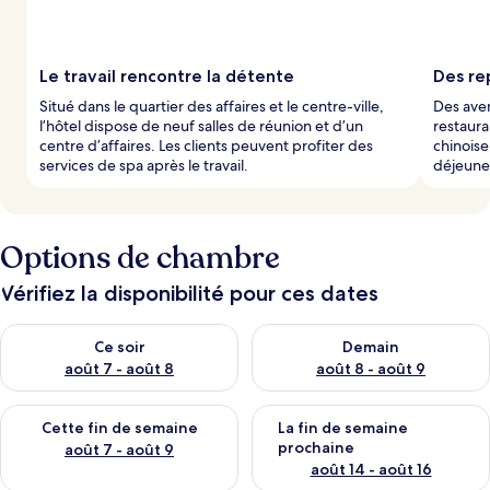
Le travail rencontre la détente
Des re
Situé dans le quartier des affaires et le centre-ville,
Des aven
l’hôtel dispose de neuf salles de réunion et d’un
restaura
centre d’affaires. Les clients peuvent profiter des
chinoise
services de spa après le travail.
déjeuner
Options de chambre
Vérifiez la disponibilité pour ces dates
Vérifier la disponibilité pour ce soir août 7 - août 8
Vérifier la disponibilité pour 
Ce soir
Demain
août 7 - août 8
août 8 - août 9
Vérifier la disponibilité pour cette fin de semaine août 7 - aoû
Vérifier la disponibilité pour 
Cette fin de semaine
La fin de semaine
prochaine
août 7 - août 9
août 14 - août 16