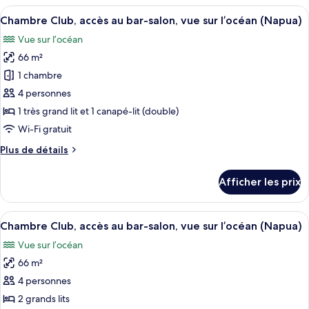
2
Afficher
Une chambre d’hôtel comprenant un lit,
aux
4
grands
Chambre Club, accès au bar-salon, vue sur l’océan (Napua)
toutes
personnes
lits,
Vue sur l’océan
accessible
les
à
aux
66 m²
photos
mobilité
personnes
pour
1 chambre
réduite,
à
ce
mobilité
vue
4 personnes
réduite,
type
sur
1 très grand lit et 1 canapé-lit (double)
vue
de
le
Wi-Fi gratuit
sur
chambre :
jardin
le
Plus
Plus de détails
Chambre
jardin
de
Club,
détails
Afficher les prix
accès
pour
Chambre
au
Club,
Afficher
Une chambre d’hôtel avec un balcon, d
bar-
3
accès
Chambre Club, accès au bar-salon, vue sur l’océan (Napua)
toutes
salon,
au
Vue sur l’océan
bar-
les
vue
salon,
66 m²
photos
sur
vue
pour
l’océan
4 personnes
sur
ce
(Napua)
l’océan
2 grands lits