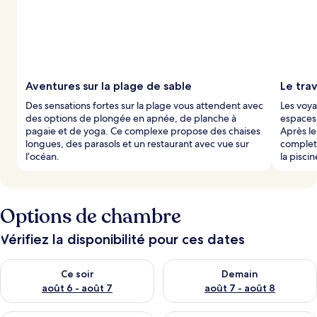
Aventures sur la plage de sable
Le trav
Des sensations fortes sur la plage vous attendent avec
Les voya
des options de plongée en apnée, de planche à
espaces 
pagaie et de yoga. Ce complexe propose des chaises
Après le
longues, des parasols et un restaurant avec vue sur
complet
l’océan.
la piscin
Options de chambre
Vérifiez la disponibilité pour ces dates
Vérifier la disponibilité pour ce soir août 6 - août 7
Vérifier la disponibilité pour 
Ce soir
Demain
août 6 - août 7
août 7 - août 8