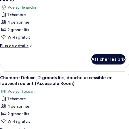
lit
les
1
Vue sur le jardin
et
photos
canapé-
1
1 chambre
pour
lit,
canapé-
4 personnes
ce
lit,
douche
douche
type
2 grands lits
accessible
accessible
de
Wi-Fi gratuit
en
en
chambre :
fauteuil
fauteuil
Plus
Plus de détails
Chambre
roulant
de
roulant
(Accessible
Deluxe,
détails
(Accessible
Afficher les prix
Room)
pour
2
Room)
Chambre
grands
Deluxe,
Afficher
Une chambre d’hôtel avec un balcon, d
lits,
3
2
Chambre Deluxe, 2 grands lits, douche accessible en
toutes
grands
vue
fauteuil roulant (Accessible Room)
lits,
les
sur
Vue sur l’océan
vue
photos
le
sur
1 chambre
pour
jardin
le
4 personnes
ce
jardin
(Accessible
(Accessible
type
2 grands lits
Room)
Room)
de
Wi-Fi gratuit
chambre :