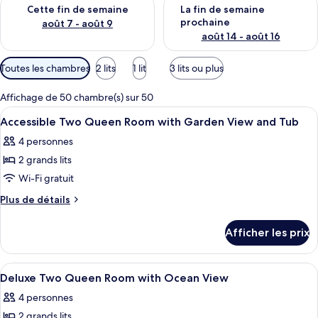
Vérifier la disponibilité pour cette fin de semaine août 7 - aoû
Vérifier la disponibilité pour 
Cette fin de semaine
La fin de semaine
prochaine
août 7 - août 9
août 14 - août 16
Filtres
Toutes les chambres
2 lits
1 lit
3 lits ou plus
disponibles
pour
Affichage de 50 chambre(s) sur 50
les
Afficher
Literie de qualité, coffre-fort, bureau,
4
Accessible Two Queen Room with Garden View and Tub
chambres
toutes
4 personnes
les
2 grands lits
photos
pour
Wi-Fi gratuit
ce
Plus
Plus de détails
type
de
détails
de
Afficher les prix
pour
chambre :
Accessible
Accessible
Two
Afficher
Une chambre d’hôtel équipée d’un lit, 
8
Two
Queen
Deluxe Two Queen Room with Ocean View
toutes
Room
Queen
4 personnes
with
les
Room
Garden
2 grands lits