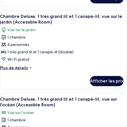
1
Suite
chambre,
Club,
Afficher
Une chambre d’hôtel comprenant un lit
accès
3
1
Chambre Deluxe, 1 très grand lit et 1 canapé-lit, vue sur le
toutes
chambre,
au
jardin (Accessible Room)
accès
les
bar-
Vue sur le jardin
au
photos
salon
bar-
1 chambre
pour
(Napua
salon
4 personnes
ce
(Napua
Puakea
Puakea
type
1 très grand lit et 1 canapé-lit (double)
Suite)
Suite)
de
Wi-Fi gratuit
chambre :
Plus
Plus de détails
Chambre
de
Deluxe,
détails
Afficher les prix
pour
1
Chambre
très
Deluxe,
Afficher
Une chambre d’hôtel comprenant un lit,
grand
3
1
Chambre Deluxe, 1 très grand lit et 1 canapé-lit, vue sur
toutes
très
lit
l’océan (Accessible Room)
grand
les
et
Vue sur l’océan
lit
photos
1
et
1 chambre
pour
canapé-
1