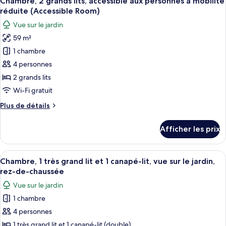
Chambre, 2 grands lits, accessible aux personnes à mobilité
toutes
l’océan
vue
réduite (Accessible Room)
sur
les
(Honua
Vue sur le jardin
l’océan
photos
Ula)
(Honua
59 m²
pour
Ula)
1 chambre
ce
type
4 personnes
de
2 grands lits
chambre :
Wi-Fi gratuit
Chambre,
Plus
Plus de détails
2
de
grands
détails
Afficher les prix
pour
lits,
Chambre,
accessible
2
Afficher
Une chambre d’hôtel comprenant un lit,
aux
4
grands
Chambre, 1 très grand lit et 1 canapé-lit, vue sur le jardin,
toutes
personnes
lits,
rez-de-chaussée
accessible
les
à
Vue sur le jardin
aux
photos
mobilité
personnes
1 chambre
pour
réduite
à
4 personnes
ce
mobilité
(Accessible
réduite
type
1 très grand lit et 1 canapé-lit (double)