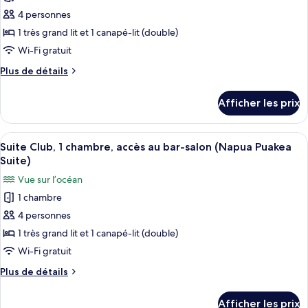
pour
Accessible)
4 personnes
ce
type
1 très grand lit et 1 canapé-lit (double)
de
Wi-Fi gratuit
chambre :
Plus
Plus de détails
Suite
de
Club,
détails
Afficher les prix
pour
1
Suite
chambre,
Club,
Afficher
Un salon spacieux comprenant un canap
cuisinette,
4
1
Suite Club, 1 chambre, accès au bar-salon (Napua Puakea
toutes
chambre,
vue
Suite)
cuisinette,
les
sur
Vue sur l’océan
vue
photos
l’océan
sur
1 chambre
pour
(Napua
l’océan
4 personnes
ce
(Napua
Malu
Malu
type
1 très grand lit et 1 canapé-lit (double)
Suite)
Suite)
de
Wi-Fi gratuit
chambre :
Plus
Plus de détails
Suite
de
Club,
détails
Afficher les prix
pour