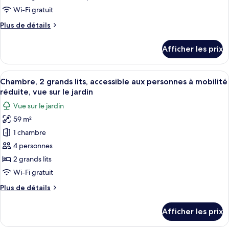
le
de
(Napua)
Wi-Fi gratuit
jardin
chambre :
(Napua)
Plus
Plus de détails
Suite,
de
1
détails
Afficher les prix
chambre,
pour
Suite,
vue
1
Afficher
Une chambre d’hôtel avec deux lits, un
sur
3
chambre,
Chambre, 2 grands lits, accessible aux personnes à mobilité
toutes
l’océan
vue
réduite, vue sur le jardin
sur
les
(Wailea)
Vue sur le jardin
l’océan
photos
(Wailea)
59 m²
pour
1 chambre
ce
type
4 personnes
de
2 grands lits
chambre :
Wi-Fi gratuit
Chambre,
Plus
Plus de détails
2
de
grands
détails
Afficher les prix
pour
lits,
Chambre,
accessible