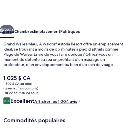
Grand
Wailea
Maui,
cédent
Suivant
A
222+
Aperçu
Chambres
Emplacement
Politiques
Waldorf
Grand Wailea Maui, A Waldorf Astoria Resort offre un emplacement
Astoria
idéal, se trouvant à moins de dix minutes à pied d’attraits comme
Plage de Wailea. Envie de vous faire dorloter? Offrez-vous un
Resort
moment de détente au spa en profitant d’un massage en
profondeur, d’un enveloppement ou bien d’un soin de visage.
Visitez ensuite Olivine, un des 7 restaurants, qui sert le dîner ​et le
souper. Parmi les autres points saillants de complexe hôtelier de
Le
1 025 $ CA
luxe, notons 9 piscines extérieures, un parcours aquatique et un
prix
1 307 $ CA au total
centre d’entraînement physique ouvert en tout temps. La piscine et
actuel
(taxes et frais compris)
le personnel serviable sont des éléments très prisés par les
9 piscines extérieures, cabanas (suppl
est
Du 22 août au 23 août
voyageurs.
de 1 025 $ CA
Avis
Excellent
8,8
Afficher les 1 004 avis
8,8 sur 10 –
Commodités populaires