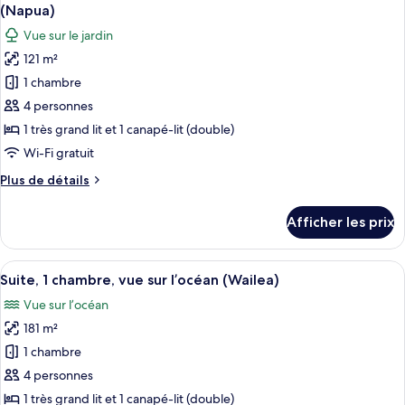
toutes
bar-
chambre,
(Napua)
accès
les
salon,
Vue sur le jardin
au
photos
vue
bar-
121 m²
pour
sur
salon,
1 chambre
ce
vue
l’océan
sur
type
4 personnes
(Napua)
l’océan
de
1 très grand lit et 1 canapé-lit (double)
(Napua)
chambre :
Wi-Fi gratuit
Suite
Plus
Plus de détails
Club,
de
1
détails
Afficher les prix
pour
chambre,
Suite
accès
Club,
Afficher
Un salon comprenant un canapé, un faut
au
4
1
Suite, 1 chambre, vue sur l’océan (Wailea)
toutes
bar-
chambre,
Vue sur l’océan
accès
les
salon,
au
181 m²
photos
vue
bar-
pour
1 chambre
sur
salon,
ce
vue
le
4 personnes
sur
type
jardin
1 très grand lit et 1 canapé-lit (double)