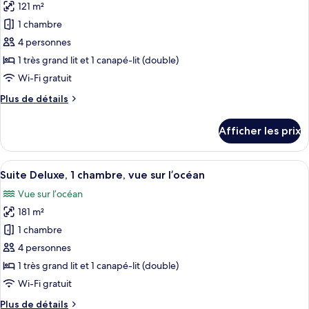
Queen
Room
121 m²
photos
Room
with
pour
1 chambre
Ocean
with
ce
View
4 personnes
Ocean
and
type
1 très grand lit et 1 canapé-lit (double)
View
Tub
de
Wi-Fi gratuit
and
chambre :
Tub
Plus
Plus de détails
Suite,
de
1
détails
Afficher les prix
chambre,
pour
Suite,
vue
1
Afficher
Une salle de bain moderne dotée d’un g
sur
3
chambre,
Suite Deluxe, 1 chambre, vue sur l’océan
toutes
le
vue
Vue sur l’océan
sur
les
jardin
le
181 m²
photos
(Alii)
jardin
pour
1 chambre
(Alii)
ce
4 personnes
type
1 très grand lit et 1 canapé-lit (double)
de
Wi-Fi gratuit
chambre :
Plus
Plus de détails