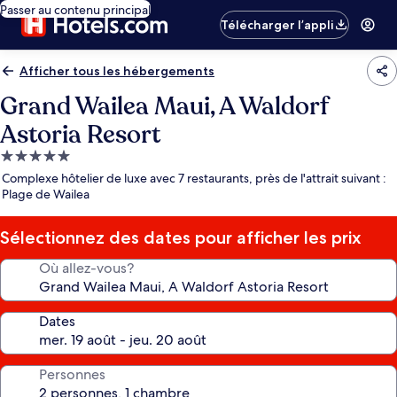
Passer au contenu principal
Télécharger l’appli
Afficher tous les hébergements
Grand Wailea Maui, A Waldorf
Astoria Resort
Hébergement
5.0 étoiles
Complexe hôtelier de luxe avec 7 restaurants, près de l'attrait suivant :
Plage de Wailea
Sélectionnez des dates pour afficher les prix
Où allez-vous?
Dates
Personnes