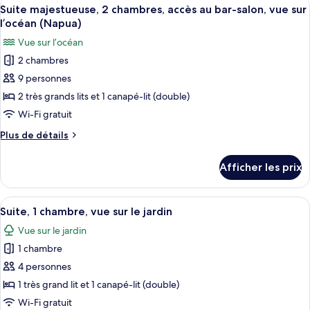
Afficher
lits,
7
grands
Suite majestueuse, 2 chambres, accès au bar-salon, vue sur
toutes
vue
lits,
l’océan (Napua)
vue
les
sur
Vue sur l’océan
sur
photos
le
le
2 chambres
pour
jardin
jardin
9 personnes
ce
(Wellness
(Wellness
Room)
type
2 très grands lits et 1 canapé-lit (double)
Room)
de
Wi-Fi gratuit
chambre :
Plus
Plus de détails
Suite
de
majestueuse,
détails
Afficher les prix
pour
2
Suite
chambres,
majestueuse,
Afficher
Une chambre d’hôtel comprenant un lit
accès
7
2
Suite, 1 chambre, vue sur le jardin
toutes
chambres,
au
Vue sur le jardin
accès
les
bar-
au
1 chambre
photos
salon,
bar-
pour
4 personnes
vue
salon,
ce
vue
1 très grand lit et 1 canapé-lit (double)
sur
sur
type
l’océan
Wi-Fi gratuit
l’océan