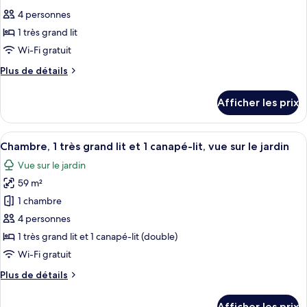
photos
aux
aux
4 personnes
pour
personnes
personnes
1 très grand lit
ce
à
à
mobilité
type
Wi-Fi gratuit
mobilité
réduite
de
Plus
Plus de détails
réduite
(Garden
chambre :
de
View,
(Garden
détails
Chambre,
Mobility)
Afficher les prix
View,
pour
1
Mobility)
Chambre,
très
1
Afficher
Une chambre d’hôtel comprenant un lit
4
grand
très
Chambre, 1 très grand lit et 1 canapé-lit, vue sur le jardin
toutes
grand
lit,
Vue sur le jardin
lit,
les
accessible
accessible
59 m²
photos
aux
aux
pour
1 chambre
personnes
personnes
ce
à
4 personnes
à
mobilité
type
1 très grand lit et 1 canapé-lit (double)
mobilité
réduite
de
réduite
Wi-Fi gratuit
(Ocean
chambre :
View,
(Ocean
Plus
Plus de détails
Chambre,
Mobility)
View,
de
1
détails
Mobility)
Afficher les prix