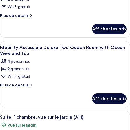
photos
with
View
pour
Wi-Fi gratuit
and
Garden
ce
Tub
Plus
Plus de détails
View
type
de
and
détails
de
Afficher les prix
Tub
pour
chambre :
Deluxe
Deluxe
Two
Afficher
Literie de qualité, coffre-fort, bureau,
3
Two
Queen
Mobility Accessible Deluxe Two Queen Room with Ocean
toutes
Room
Queen
View and Tub
with
les
Room
4 personnes
Ocean
photos
with
View
2 grands lits
pour
Ocean
Wi-Fi gratuit
ce
View
type
Plus
Plus de détails
de
de
détails
chambre :
Afficher les prix
pour
Mobility
Mobility
Accessible
Accessible
Afficher
Un vaste salon avec balcon, un ventila
7
Deluxe
Deluxe
Suite, 1 chambre, vue sur le jardin (Alii)
toutes
Two
Two
Vue sur le jardin
Queen
les