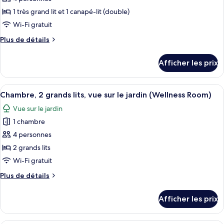
ce
type
1 très grand lit et 1 canapé-lit (double)
de
Wi-Fi gratuit
chambre :
Plus
Plus de détails
Chambre,
de
1
détails
Afficher les prix
pour
très
Chambre,
grand
1
Afficher
Un salon moderne avec un canapé, une t
lit
3
très
Chambre, 2 grands lits, vue sur le jardin (Wellness Room)
toutes
grand
et
Vue sur le jardin
lit
les
1
et
1 chambre
photos
canapé-
1
pour
4 personnes
lit,
canapé-
ce
lit,
2 grands lits
vue
vue
type
sur
Wi-Fi gratuit
sur
de
le
le
Plus
Plus de détails
chambre :
jardin
jardin
de
Chambre,
(Wellness
détails
(Wellness
Afficher les prix
Room)
pour
2
Room)
Chambre,
grands
2
Un vaste espace de vie comprenant un 