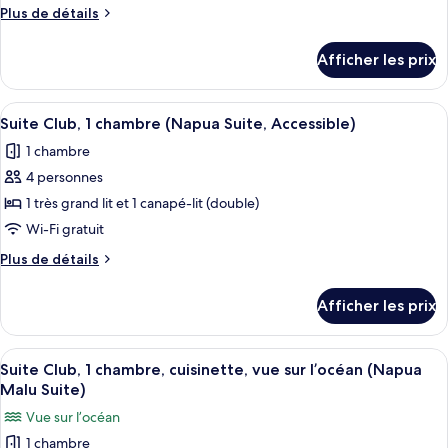
de
vue
vue
Plus
Plus de détails
chambre :
sur
sur
de
Chambre,
l’océan
détails
l’océan
Afficher les prix
(Napua)
pour
2
(Napua)
Chambre,
grands
2
Afficher
Un salon comprenant un canapé, des fau
lits,
3
grands
Suite Club, 1 chambre (Napua Suite, Accessible)
toutes
vue
lits,
1 chambre
vue
les
sur
sur
4 personnes
photos
le
le
pour
1 très grand lit et 1 canapé-lit (double)
jardin,
jardin,
ce
rez-
rez-
Wi-Fi gratuit
de-
type
de-
Plus
Plus de détails
chaussée
de
chaussée
de
chambre :
détails
Afficher les prix
pour
Suite
Suite
Club,
Club,
Afficher
Une chambre d’hôtel avec un grand lit
1
4
1
Suite Club, 1 chambre, cuisinette, vue sur l’océan (Napua
toutes
chambre
chambre
Malu Suite)
(Napua
les
(Napua
Vue sur l’océan
Suite,
photos
Suite,
Accessible)
1 chambre