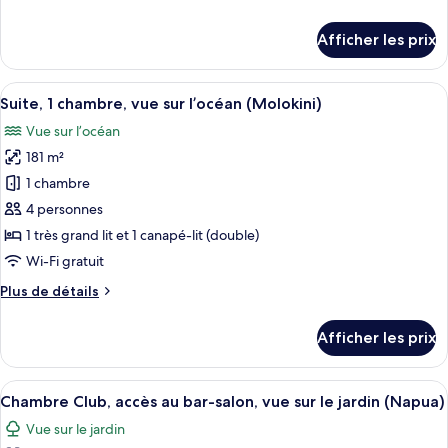
Suite
de
Deluxe,
détails
Afficher les prix
1
pour
Suite
chambre,
Deluxe,
Afficher
Une chambre d’hôtel spacieuse, dotée d
vue
3
1
Suite, 1 chambre, vue sur l’océan (Molokini)
toutes
sur
chambre,
Vue sur l’océan
vue
les
l’océan
sur
181 m²
photos
l’océan
pour
1 chambre
ce
4 personnes
type
1 très grand lit et 1 canapé-lit (double)
de
Wi-Fi gratuit
chambre :
Plus
Plus de détails
Suite,
de
1
détails
Afficher les prix
chambre,
pour
Suite,
vue
1
Afficher
Une chambre d’hôtel comprenant un lit,
sur
4
chambre,
Chambre Club, accès au bar-salon, vue sur le jardin (Napua)
toutes
l’océan
vue
Vue sur le jardin
sur
les
(Molokini)