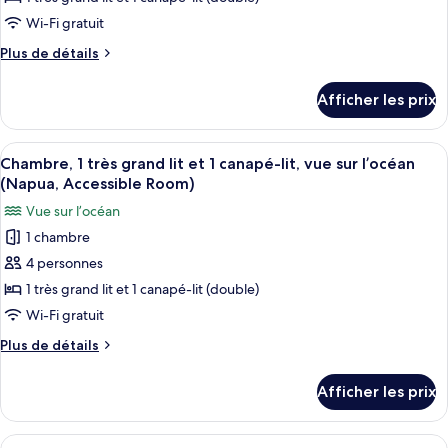
Room)
(Accessible
de
Wi-Fi gratuit
Room)
chambre :
Plus
Plus de détails
Chambre,
de
1
détails
Afficher les prix
pour
très
Chambre,
grand
1
Afficher
Une chambre d’hôtel comprenant un lit,
lit
5
très
Chambre, 1 très grand lit et 1 canapé-lit, vue sur l’océan
toutes
grand
et
(Napua, Accessible Room)
lit
les
1
Vue sur l’océan
et
photos
canapé-
1
1 chambre
pour
lit,
canapé-
4 personnes
ce
lit,
vue
vue
type
1 très grand lit et 1 canapé-lit (double)
sur
sur
de
Wi-Fi gratuit
le
le
chambre :
jardin,
jardin,
Plus
Plus de détails
Chambre,
rez-
de
rez-
de-
1
détails
de-
Afficher les prix
chaussée
pour
très
chaussée
Chambre,
grand
1
Afficher
Une chambre d’hôtel avec un balcon, d