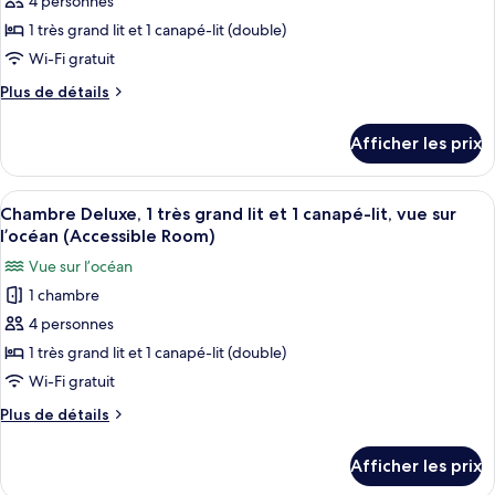
4 personnes
ce
canapé-
lit,
lit,
type
1 très grand lit et 1 canapé-lit (double)
vue
vue
de
Wi-Fi gratuit
sur
sur
chambre :
le
le
Plus
Plus de détails
Chambre
jardin
de
jardin
(Accessible
Deluxe,
détails
(Accessible
Afficher les prix
Room)
pour
1
Room)
Chambre
très
Deluxe,
Afficher
Une chambre d’hôtel comprenant un lit,
grand
3
1
Chambre Deluxe, 1 très grand lit et 1 canapé-lit, vue sur
toutes
très
lit
l’océan (Accessible Room)
grand
les
et
Vue sur l’océan
lit
photos
1
et
1 chambre
pour
canapé-
1
4 personnes
ce
canapé-
lit,
lit,
type
1 très grand lit et 1 canapé-lit (double)
vue
vue
de
Wi-Fi gratuit
sur
sur
chambre :
l’océan
l’océan
Plus
Plus de détails
Chambre
(Accessible
de
(Accessible
Room)
Deluxe,
détails
Room)
Afficher les prix
pour
1
Chambre