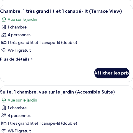
très
Deluxe,
Afficher
Une chambre d’hôtel comprenant un lit,
grand
3
1
Chambre, 1 très grand lit et 1 canapé-lit (Terrace View)
toutes
très
lit
Vue sur le jardin
grand
les
et
lit
1 chambre
photos
1
et
pour
4 personnes
canapé-
1
ce
canapé-
1 très grand lit et 1 canapé-lit (double)
lit,
lit,
type
vue
Wi-Fi gratuit
vue
de
sur
sur
Plus
Plus de détails
chambre :
l’océan
l’océan
de
Chambre,
(Accessible
détails
(Accessible
Afficher les prix
Room)
pour
1
Room)
Chambre,
très
1
Afficher
Une chambre d’hôtel équipée d’un lit, 
grand
4
très
Suite, 1 chambre, vue sur le jardin (Accessible Suite)
toutes
lit
grand
Vue sur le jardin
lit
les
et
et
1 chambre
photos
1
1
pour
4 personnes
canapé-
canapé-
ce
lit
lit
1 très grand lit et 1 canapé-lit (double)
(Terrace
type
(Terrace
Wi-Fi gratuit