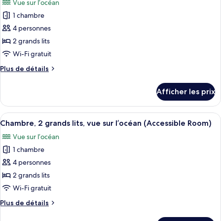
Vue sur l’océan
vue
photos
l’océan
sur
1 chambre
pour
(Accessible
l’océan
4 personnes
ce
(Accessible
Room)
Room)
type
2 grands lits
de
Wi-Fi gratuit
chambre :
Plus
Plus de détails
Chambre,
de
2
détails
Afficher les prix
pour
grands
Chambre,
lits,
2
Afficher
Une chambre d’hôtel avec deux lits, u
douche
3
grands
Chambre, 2 grands lits, vue sur l’océan (Accessible Room)
toutes
lits,
accessible
Vue sur l’océan
douche
les
en
accessible
1 chambre
photos
fauteuil
en
pour
4 personnes
roulant,
fauteuil
ce
roulant,
2 grands lits
vue
vue
type
sur
Wi-Fi gratuit
sur
de
l’océan
l’océan
Plus
Plus de détails
chambre :
(Accessible
(Accessible
de
Chambre,
Room)
détails