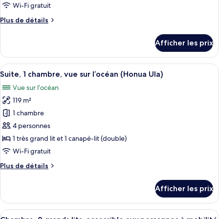
(Napua)
type
Wi-Fi gratuit
de
Plus
Plus de détails
chambre :
de
Chambre
détails
Afficher les prix
pour
Club,
Chambre
accès
Club,
Afficher
Un vaste espace de vie avec balcon, ve
au
3
accès
Suite, 1 chambre, vue sur l’océan (Honua Ula)
toutes
bar-
au
Vue sur l’océan
bar-
les
salon,
salon,
119 m²
photos
vue
vue
pour
1 chambre
sur
sur
ce
l’océan
l’océan
4 personnes
(Napua)
type
(Napua)
1 très grand lit et 1 canapé-lit (double)
de
Wi-Fi gratuit
chambre :
Plus
Plus de détails
Suite,
de
1
détails
Afficher les prix
chambre,
pour
Suite,
vue
1
Afficher
Une chambre d’hôtel avec deux lits, un
sur
3
chambre,