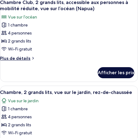
lit
4
très
Chambre Club, 2 grands lits, accessible aux personnes à
toutes
grand
et
mobilité réduite, vue sur l’océan (Napua)
lit
les
1
Vue sur l’océan
et
photos
canapé-
1
1 chambre
pour
lit,
canapé-
4 personnes
ce
lit,
vue
vue
type
2 grands lits
sur
sur
de
Wi-Fi gratuit
l’océan
l’océan
chambre :
(Napua,
(Napua,
Plus
Plus de détails
Chambre
Accessible
de
Accessible
Room)
Club,
détails
Room)
Afficher les prix
pour
2
Chambre
grands
Club,
Afficher
Une chambre d’hôtel avec deux lits, un
lits,
5
2
Chambre, 2 grands lits, vue sur le jardin, rez-de-chaussée
toutes
grands
accessible
Vue sur le jardin
lits,
les
aux
accessible
1 chambre
photos
personnes
aux
pour
4 personnes
à
personnes
ce
à
2 grands lits
mobilité
mobilité
type
réduite,
Wi-Fi gratuit
réduite,