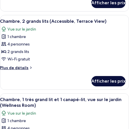
Room)
Afficher les prix
pour
2
Chambre,
grands
2
Afficher
Une chambre d’hôtel avec deux lits, un
lits,
3
grands
Chambre, 2 grands lits (Accessible, Terrace View)
toutes
vue
lits,
Vue sur le jardin
vue
les
sur
sur
1 chambre
photos
l’océan
l’océan
pour
4 personnes
(Accessible
(Accessible
ce
Room)
Room)
2 grands lits
type
Wi-Fi gratuit
de
Plus
Plus de détails
chambre :
de
Chambre,
détails
Afficher les prix
pour
2
Chambre,
grands
2
Afficher
Une chambre d’hôtel comprenant un lit
lits
3
grands
Chambre, 1 très grand lit et 1 canapé-lit, vue sur le jardin
toutes
(Accessible,
lits
(Wellness Room)
(Accessible,
les
Terrace
Vue sur le jardin
Terrace
photos
View)
View)
1 chambre
pour
4 personnes