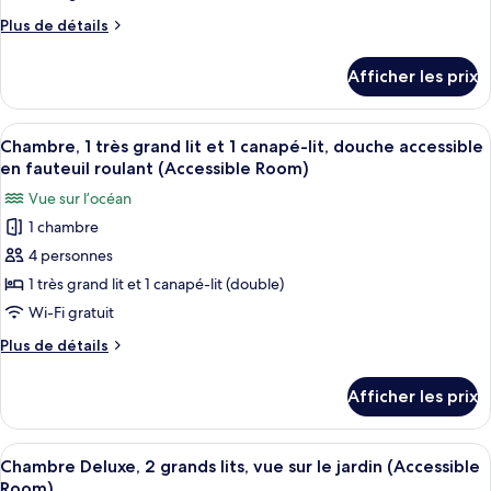
View)
de
View)
Plus
Plus de détails
chambre :
de
Suite,
détails
Afficher les prix
pour
1
Suite,
chambre,
1
Afficher
Une chambre d’hôtel comprenant un lit
vue
3
chambre,
Chambre, 1 très grand lit et 1 canapé-lit, douche accessible
toutes
sur
vue
en fauteuil roulant (Accessible Room)
sur
les
le
Vue sur l’océan
le
photos
jardin
jardin
1 chambre
pour
(Accessible
(Accessible
4 personnes
ce
Suite)
Suite)
type
1 très grand lit et 1 canapé-lit (double)
de
Wi-Fi gratuit
chambre :
Plus
Plus de détails
Chambre,
de
1
détails
Afficher les prix
pour
très
Chambre,
grand
1
Afficher
Une chambre d’hôtel avec deux lits, un
lit
3
très
Chambre Deluxe, 2 grands lits, vue sur le jardin (Accessible
toutes
grand
et
Room)