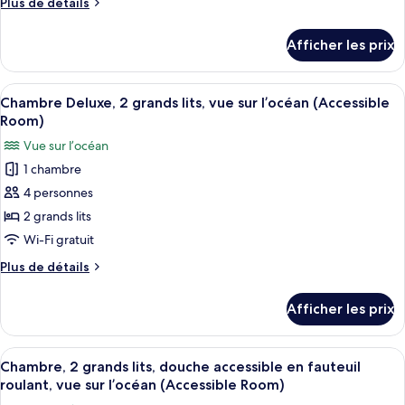
Plus
Plus de détails
Chambre
de
Deluxe,
détails
Afficher les prix
pour
2
Chambre
grands
Deluxe,
Afficher
Une chambre d’hôtel avec un balcon, d
lits,
3
2
Chambre Deluxe, 2 grands lits, vue sur l’océan (Accessible
toutes
grands
douche
Room)
lits,
les
accessible
Vue sur l’océan
douche
photos
en
accessible
1 chambre
pour
fauteuil
en
4 personnes
ce
fauteuil
roulant
roulant
type
2 grands lits
(Accessible
(Accessible
de
Wi-Fi gratuit
Room)
Room)
chambre :
Plus
Plus de détails
Chambre
de
Deluxe,
détails
Afficher les prix
pour
2
Chambre
grands
Deluxe,
Afficher
Une chambre d’hôtel avec deux lits, u
lits,
3
2
Chambre, 2 grands lits, douche accessible en fauteuil
toutes
grands
vue
roulant, vue sur l’océan (Accessible Room)
lits,
les
sur