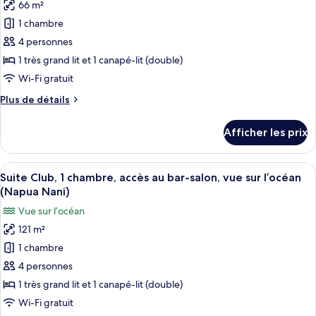
l’océan
66 m²
photos
(Molokini)
pour
1 chambre
ce
4 personnes
type
1 très grand lit et 1 canapé-lit (double)
de
Wi-Fi gratuit
chambre :
Plus
Plus de détails
Chambre
de
Club,
détails
Afficher les prix
accès
pour
Chambre
au
Club,
Afficher
Une chambre d’hôtel avec un grand lit
bar-
4
accès
Suite Club, 1 chambre, accès au bar-salon, vue sur l’océan
toutes
salon,
au
(Napua Nani)
bar-
les
vue
Vue sur l’océan
salon,
photos
sur
vue
121 m²
pour
le
sur
1 chambre
ce
jardin
le
jardin
type
(Napua)
4 personnes
(Napua)
de
1 très grand lit et 1 canapé-lit (double)
chambre :
Wi-Fi gratuit
Suite