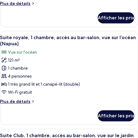
Plus
Plus de détails
Club,
de
1
détails
Afficher les prix
pour
chambre,
Suite
accès
Club,
Afficher
Un salon spacieux avec un grand canap
au
3
1
Suite royale, 1 chambre, accès au bar-salon, vue sur l’océan
toutes
bar-
chambre,
(Napua)
accès
les
salon,
Vue sur l’océan
au
photos
vue
bar-
121 m²
pour
sur
salon,
1 chambre
ce
vue
l’océan
sur
type
4 personnes
(Napua
l’océan
de
Nani)
1 très grand lit et 1 canapé-lit (double)
(Napua
chambre :
Nani)
Wi-Fi gratuit
Suite
Plus
Plus de détails
royale,
de
1
détails
Afficher les prix
pour
chambre,
Suite
accès
royale,
Afficher
Un hôtel à plusieurs étages doté de bal
au
5
1
Suite Club, 1 chambre, accès au bar-salon, vue sur le jardin