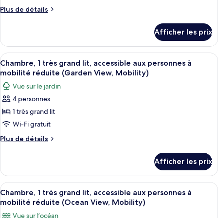
de
(Napua)
(Napua)
Plus
Plus de détails
chambre :
de
Suite,
détails
Afficher les prix
pour
1
Suite,
chambre,
1
Afficher
Une chambre d’hôtel comprenant un lit
vue
3
chambre,
Chambre, 1 très grand lit, accessible aux personnes à
toutes
sur
vue
mobilité réduite (Garden View, Mobility)
sur
les
le
Vue sur le jardin
le
photos
jardin
jardin
4 personnes
pour
1 très grand lit
ce
type
Wi-Fi gratuit
de
Plus
Plus de détails
chambre :
de
détails
Chambre,
Afficher les prix
pour
1
Chambre,
très
1
Afficher
Une chambre d’hôtel comprenant un lit
3
grand
très
Chambre, 1 très grand lit, accessible aux personnes à
toutes
grand
lit,
mobilité réduite (Ocean View, Mobility)
lit,
les
accessible
Vue sur l’océan
accessible