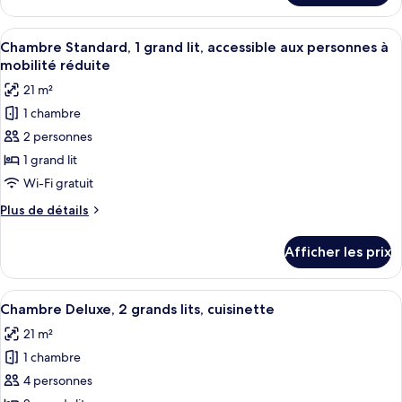
Suite
lits,
Junior,
Afficher
Une chambre d’hôtel équipée d’un lit, 
cuisinette,
6
Plusieurs
Chambre Standard, 1 grand lit, accessible aux personnes à
toutes
vue
lits,
mobilité réduite
cuisinette,
les
sur
21 m²
vue
photos
le
sur
1 chambre
pour
parc
le
2 personnes
ce
parc
type
1 grand lit
de
Wi-Fi gratuit
chambre :
Plus
Plus de détails
Chambre
de
Standard,
détails
Afficher les prix
pour
1
Chambre
grand
Standard,
Afficher
Une chambre d’hôtel moderne équipée d
lit,
8
1
Chambre Deluxe, 2 grands lits, cuisinette
toutes
grand
accessible
21 m²
lit,
les
aux
accessible
1 chambre
photos
personnes
aux
pour
4 personnes
à
personnes