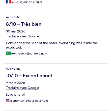
les change durant le séjour c est catastrophique … Hôtel assez
Laure, séjour de 2 nuits
bruyant
Avis vérifié
8/10 – Très bien
30 mai 2026
Traduire avec Google
Considering the idea of the hotel, everything was inside the
expected.
Henrique, séjour de 6 nuits
Avis vérifié
10/10 – Exceptionnel
9 mars 2026
Traduire avec Google
Love it here!
Samphors, séjour de 2 nuits