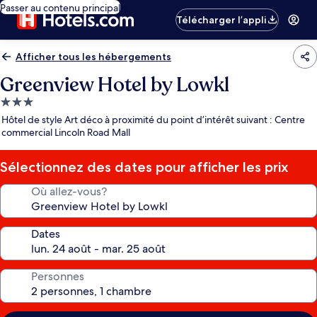
Passer au contenu principal
Télécharger l’appli
Afficher tous les hébergements
Greenview Hotel by Lowkl
Hébergement
3.0 étoiles
Hôtel de style Art déco à proximité du point d’intérêt suivant : Centre
commercial Lincoln Road Mall
Sélectionnez des dates pour afficher les prix
Où allez-vous?
Dates
Personnes