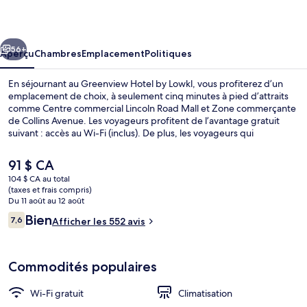
Hotel
by
cédent
Suivant
Lowkl
56+
Aperçu
Chambres
Emplacement
Politiques
En séjournant au Greenview Hotel by Lowkl, vous profiterez d’un
emplacement de choix, à seulement cinq minutes à pied d’attraits
comme Centre commercial Lincoln Road Mall et Zone commerçante
de Collins Avenue. Les voyageurs profitent de l’avantage gratuit
suivant : accès au Wi-Fi (inclus). De plus, les voyageurs qui
souhaitent faire de l’exercice peuvent profiter des activités à
proximité suivantes : paravoile, plongée sous-marine et plongée
Le
91 $ CA
avec masque et tuba. Hôtel de style Art déco se trouve aussi à tout
prix
104 $ CA au total
juste 10 minutes de marche des points saillants suivants :
actuel
(taxes et frais compris)
Promenade sur la plage de Miami et Ocean Drive. Les autres
Activités pour enfants
est
Du 11 août au 12 août
voyageurs apprécient vraiment les lits confortables et le personnel
de 91 $ CA
Avis
Bien
serviable.
7,6
Afficher les 552 avis
7,6 sur 10 –
Commodités populaires
Wi-Fi gratuit
Climatisation