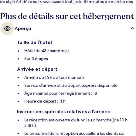
de style Art déco se trouve aussi à tout juste 10 minutes de marche des
points saillants suivants : Promenade sur la plage de Miami et Ocean
Drive. Les autres voyageurs apprécient vraiment les lits confortables et
Plus de détails sur cet hébergement
le personnel serviable.
Aperçu
Taille de l’hôtel
Hôtel de 43 chambre(s)
Sur 3 étages
Arrivée et départ
Arrivée de 16 h à à tout moment
Service d’arrivée et de départ express disponible
Âge minimal pour l’enregistrement : 18
Heure de départ : 11 h
Instructions spéciales relatives à l’arrivée
La réception est ouverte du lundi au dimanche (de 10 h
à 18 h).
Le personnel de la réception accueillera les clients sur