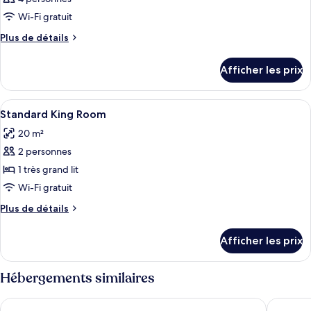
Wi-Fi gratuit
Plus
Plus de détails
de
détails
Afficher les prix
pour
Chambre
Afficher
Une chambre avec un lit, un bureau, un
4
Standard King Room
toutes
20 m²
les
2 personnes
photos
pour
1 très grand lit
ce
Wi-Fi gratuit
type
Plus
Plus de détails
de
de
chambre :
détails
Afficher les prix
pour
Standard
Standard
King
King
Hébergements similaires
Room
Room
Miami International by Lowkl
Starlite 