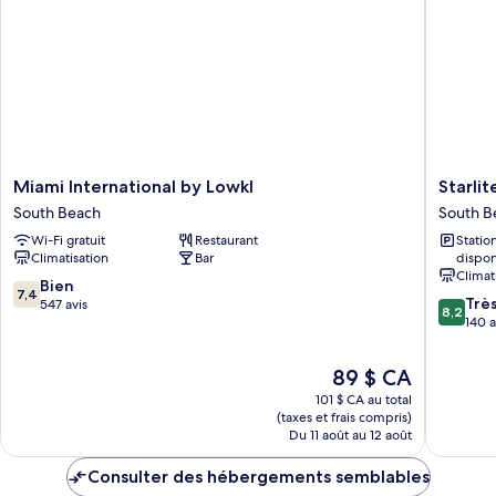
Miami
Starlite
Miami International by Lowkl
Starlit
International
Hotel
South Beach
South B
by
South
Wi-Fi gratuit
Restaurant
Stati
Lowkl
Beach
Climatisation
Bar
dispon
South
Climat
Beach
7.4
Bien
7,4
8.2
Trè
sur
547 avis
8,2
sur
140 a
10,
10,
Bien,
Très
547 avis
Le
89 $ CA
bien,
prix
101 $ CA au total
140 avis
est
(taxes et frais compris)
de
Du 11 août au 12 août
89 $ CA
Consulter des hébergements semblables