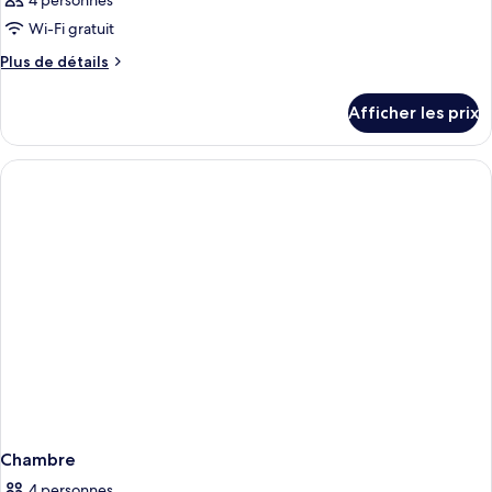
4 personnes
Wi-Fi gratuit
Plus
Plus de détails
de
détails
Afficher les prix
pour
Chambre
Chambre
4 personnes