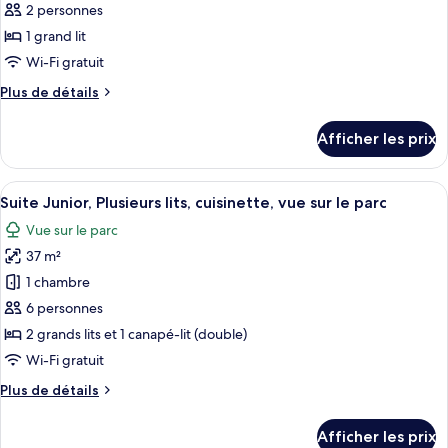
pour
2 personnes
ce
1 grand lit
type
Wi-Fi gratuit
de
Plus
Plus de détails
chambre :
de
Chambre
détails
Afficher les prix
pour
Standard,
Chambre
1
Standard,
Afficher
Une chambre d’hôtel avec deux lits, u
grand
12
1
Suite Junior, Plusieurs lits, cuisinette, vue sur le parc
toutes
lit
grand
Vue sur le parc
lit
les
37 m²
photos
pour
1 chambre
ce
6 personnes
type
2 grands lits et 1 canapé-lit (double)
de
Wi-Fi gratuit
chambre :
Plus
Plus de détails
Suite
de
Junior,
détails
Afficher les prix
Plusieurs
pour