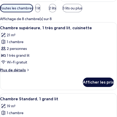
Filtres
Toutes les chambres
1 lit
2 lits
3 lits ou plus
disponibles
pour
Affichage de 8 chambre(s) sur 8
les
Afficher
Une chambre à coucher avec un lit, de
8
Chambre supérieure, 1 très grand lit, cuisinette
chambres
toutes
21 m²
les
1 chambre
photos
pour
2 personnes
ce
1 très grand lit
type
Wi-Fi gratuit
de
Plus
Plus de détails
chambre :
de
Chambre
détails
Afficher les prix
pour
supérieure,
Chambre
1
supérieure,
Afficher
Une chambre avec un lit, un ventilate
très
6
1
Chambre Standard, 1 grand lit
toutes
grand
très
19 m²
grand
les
lit,
lit,
1 chambre
photos
cuisinette
cuisinette