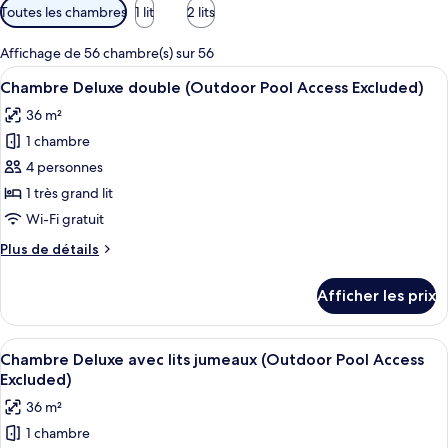
Filtres
Toutes les chambres
1 lit
2 lits
disponibles
pour
Affichage de 56 chambre(s) sur 56
les
Afficher
Literie de qualité, couette en duvet, m
6
Chambre Deluxe double (Outdoor Pool Access Excluded)
chambres
toutes
36 m²
les
1 chambre
photos
pour
4 personnes
ce
1 très grand lit
type
Wi-Fi gratuit
de
Plus
Plus de détails
chambre :
de
Chambre
détails
Afficher les prix
pour
Deluxe
Chambre
double
Deluxe
Afficher
Une chambre d’hôtel avec deux lits, u
(Outdoor
3
double
Chambre Deluxe avec lits jumeaux (Outdoor Pool Access
toutes
Pool
(Outdoor
Excluded)
Pool
les
Access
36 m²
Access
photos
Excluded)
Excluded)
1 chambre
pour