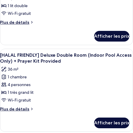
Access
Access
de
1 lit double
Excluded)
Excluded)
chambre :
Wi-Fi gratuit
Chambre
Plus
Plus de détails
Deluxe
de
double,
détails
Afficher les prix
pour
en
Chambre
coin
Deluxe
Afficher
Literie de qualité, couette en duvet, m
(Outdoor
6
double,
[HALAL FRIENDLY] Deluxe Double Room (Indoor Pool Access
toutes
Pool
en
Only) + Prayer Kit Provided
coin
les
Access
36 m²
(Outdoor
photos
Excluded)
Pool
1 chambre
pour
Access
4 personnes
ce
Excluded)
type
1 très grand lit
de
Wi-Fi gratuit
chambre :
Plus
Plus de détails
[HALAL
de
FRIENDLY]
détails
Afficher les prix
pour
Deluxe
[HALAL