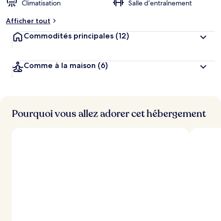
Climatisation
Salle d’entraînement
n
o
Afficher tout
t
é
Commodités principales
(12)
p
a
Comme à la maison
(6)
r
l
e
s
Pourquoi vous allez adorer cet hébergement
v
o
y
a
g
e
u
r
s