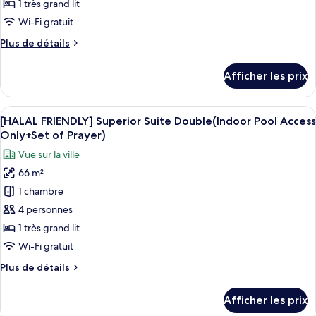
of
type
1 très grand lit
Prayer)
Prayer)
de
Wi-Fi gratuit
chambre :
Plus
Plus de détails
[HALAL
de
FRIENDLY]
détails
Afficher les prix
pour
Executive
[HALAL
Grand
FRIENDLY]
Afficher
Un livre dont la couverture sombre est
Deluxe
5
Executive
[HALAL FRIENDLY] Superior Suite Double(Indoor Pool Access
toutes
Grand
Double(Indoor
Only+Set of Prayer)
Deluxe
les
Pool
Vue sur la ville
Double(Indoor
photos
Access
Pool
66 m²
pour
Only+Set
Access
1 chambre
ce
Only+Set
of
of
type
4 personnes
Prayer)
Prayer)
de
1 très grand lit
chambre :
Wi-Fi gratuit
[HALAL
Plus
Plus de détails
FRIENDLY]
de
Superior
détails
Afficher les prix
pour
Suite