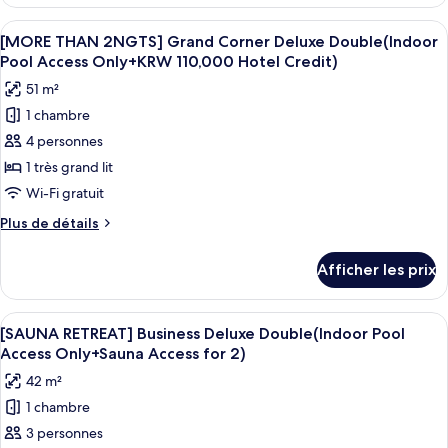
[HALAL
Double(Indoor
FRIENDLY]
Afficher
Une chambre d’hôtel avec un lit, un ca
Pool
3
Superior
[MORE THAN 2NGTS] Grand Corner Deluxe Double(Indoor
toutes
Access
Suite
Pool Access Only+KRW 110,000 Hotel Credit)
Double(Indoor
les
Only+Set
51 m²
Pool
photos
of
Access
1 chambre
pour
Prayer)
Only+Set
4 personnes
ce
of
Prayer)
type
1 très grand lit
de
Wi-Fi gratuit
chambre :
Plus
Plus de détails
[MORE
de
THAN
détails
Afficher les prix
pour
2NGTS]
[MORE
Grand
THAN
Afficher
Literie de qualité, couette en duvet, m
Corner
5
2NGTS]
[SAUNA RETREAT] Business Deluxe Double(Indoor Pool
toutes
Grand
Deluxe
Access Only+Sauna Access for 2)
Corner
les
Double(Indoor
42 m²
Deluxe
photos
Pool
Double(Indoor
1 chambre
pour
Access
Pool
3 personnes
ce
Access
Only+KRW