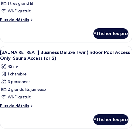
Only+KRW
type
1 très grand lit
110,000
110,000
de
Wi-Fi gratuit
Hotel
Hotel
chambre :
Credit)
Credit)
Plus
Plus de détails
[SAUNA
de
RETREAT]
détails
Afficher les prix
pour
Business
[SAUNA
Deluxe
RETREAT]
Afficher
Literie de qualité, couette en duvet, m
Double(Indoor
4
Business
[SAUNA RETREAT] Business Deluxe Twin(Indoor Pool Access
toutes
Deluxe
Pool
Only+Sauna Access for 2)
Double(Indoor
les
Access
42 m²
Pool
photos
Only+Sauna
Access
1 chambre
pour
Access
Only+Sauna
3 personnes
ce
Access
for
for
type
2 grands lits jumeaux
2)
2)
de
Wi-Fi gratuit
chambre :
Plus
Plus de détails
[SAUNA
de
RETREAT]
détails
Afficher les prix
pour
Business
[SAUNA
Deluxe
RETREAT]