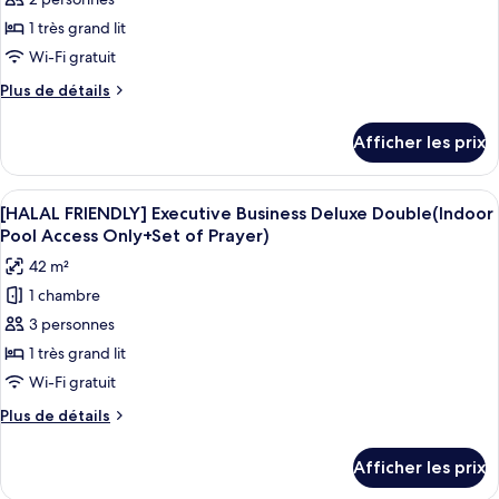
type
de
1 très grand lit
chambre :
Wi-Fi gratuit
[THE
Plus
Plus de détails
SHILLA
de
X
détails
Afficher les prix
pour
OLIVE
[THE
YOUNG]
SHILLA
Afficher
Un livre dont la couverture sombre est
Superior
5
X
[HALAL FRIENDLY] Executive Business Deluxe Double(Indoor
toutes
Suites
OLIVE
Pool Access Only+Set of Prayer)
YOUNG]
les
+Olive
42 m²
Superior
photos
Young
Suites
1 chambre
pour
Giftcard(1EA
+Olive
3 personnes
ce
Young
per
Giftcard(1EA
type
1 très grand lit
stay)
per
de
+
Wi-Fi gratuit
stay)
chambre :
Outdoor
+
Plus
Plus de détails
[HALAL
Outdoor
Pool
de
Pool
FRIENDLY]
détails
Access
Afficher les prix
Access
pour
Executive
[HALAL