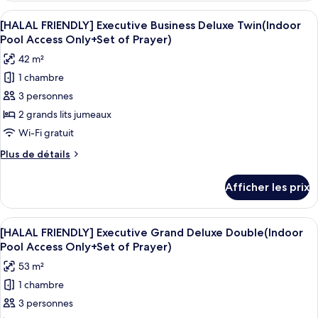
Business
FRIENDLY]
Afficher
Un livre dont la couverture sombre est
Deluxe
4
Executive
[HALAL FRIENDLY] Executive Business Deluxe Twin(Indoor
toutes
Business
Double(Indoor
Pool Access Only+Set of Prayer)
Deluxe
les
Pool
42 m²
Double(Indoor
photos
Access
Pool
1 chambre
pour
Only+Set
Access
3 personnes
ce
Only+Set
of
of
type
2 grands lits jumeaux
Prayer)
Prayer)
de
Wi-Fi gratuit
chambre :
Plus
Plus de détails
[HALAL
de
FRIENDLY]
détails
Afficher les prix
pour
Executive
[HALAL
Business
FRIENDLY]
Afficher
Un livre dont la couverture sombre est
Deluxe
4
Executive
[HALAL FRIENDLY] Executive Grand Deluxe Double(Indoor
toutes
Business
Twin(Indoor
Pool Access Only+Set of Prayer)
Deluxe
les
Pool
53 m²
Twin(Indoor
photos
Access
Pool
1 chambre
pour
Only+Set
Access
3 personnes
ce
Only+Set
of