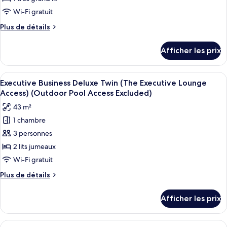
de
Wi-Fi gratuit
chambre :
Plus
Plus de détails
Executive
de
Business
détails
Afficher les prix
pour
Deluxe
Executive
Double
Business
Afficher
Une chambre d’hôtel avec un lit, un ca
(The
7
Deluxe
Executive Business Deluxe Twin (The Executive Lounge
toutes
Double
Executive
Access) (Outdoor Pool Access Excluded)
(The
les
Lounge
43 m²
Executive
photos
Access)
Lounge
1 chambre
pour
(Outdoor
Access)
3 personnes
ce
(Outdoor
Pool
Pool
type
2 lits jumeaux
Access
Access
de
Wi-Fi gratuit
Excluded)
Excluded)
chambre :
Plus
Plus de détails
Executive
de
Business
détails
Afficher les prix
pour
Deluxe
Executive
Twin
Business
Afficher
Une chambre d’hôtel avec un grand lit