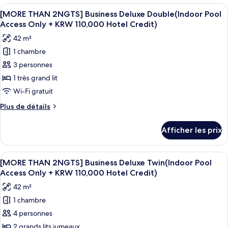
TI]
Afficher
Une chambre d’hôtel avec un lit, un c
(The
4
Superior
[MORE THAN 2NGTS] Business Deluxe Double(Indoor Pool
toutes
Executive
Suite
Access Only + KRW 110,000 Hotel Credit)
Double
les
Lounge
42 m²
(The
photos
Access
Executive
1 chambre
pour
Excluded)
Lounge
3 personnes
ce
Access
(Indoor
Excluded)
type
1 très grand lit
Pool
(Indoor
de
Access
Wi-Fi gratuit
Pool
chambre :
Only)
Access
Plus
Plus de détails
[MORE
Only)
de
THAN
détails
Afficher les prix
pour
2NGTS]
[MORE
Business
THAN
Afficher
Une chambre d’hôtel avec un lit, un ca
Deluxe
3
2NGTS]
[MORE THAN 2NGTS] Business Deluxe Twin(Indoor Pool
toutes
Business
Double(Indoor
Access Only + KRW 110,000 Hotel Credit)
Deluxe
les
Pool
42 m²
Double(Indoor
photos
Access
Pool
1 chambre
pour
Only
Access
4 personnes
ce
Only
+
+
type
2 grands lits jumeaux