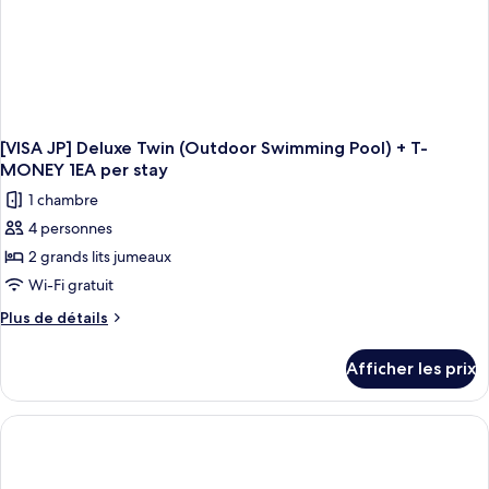
MONEY
MONEY
1EA
1EA
per
stay
per
stay
[VISA JP] Deluxe Twin (Outdoor Swimming Pool) + T-
MONEY 1EA per stay
1 chambre
4 personnes
2 grands lits jumeaux
Wi-Fi gratuit
Plus
Plus de détails
de
détails
Afficher les prix
pour
[VISA
JP]
Deluxe
Twin
(Outdoor