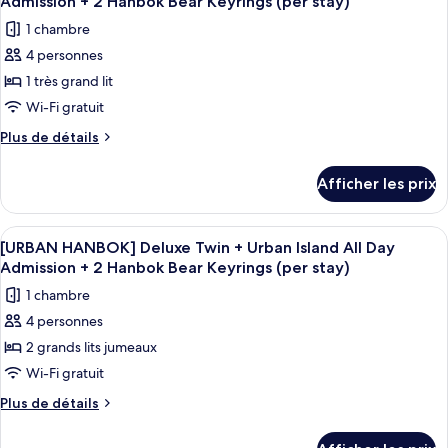
(KRW
Admission + 2 Hanbok Bear Keyrings (per stay)
(KRW
les
50,000
1 chambre
50,000
photos
Hotel
Hotel
4 personnes
pour
Credit
Credit
1 très grand lit
ce
+
+
1
type
Wi-Fi gratuit
1
Laundry
de
Plus
Plus de détails
Laundry
Service
chambre :
de
for
Service
détails
[URBAN
Shirt
Afficher les prix
for
pour
or
HANBOK]
Shirt
[URBAN
Blouse
Deluxe
HANBOK]
per
or
Afficher
Une chambre d’hôtel avec deux lits, u
2
Double
Deluxe
[URBAN HANBOK] Deluxe Twin + Urban Island All Day
Stay)
Blouse
toutes
Double
+
Admission + 2 Hanbok Bear Keyrings (per stay)
per
+
les
Urban
1 chambre
Urban
Stay)
photos
Island
Island
4 personnes
pour
All
All
2 grands lits jumeaux
ce
Day
Day
Admission
type
Wi-Fi gratuit
Admission
+
de
Plus
Plus de détails
+
2
chambre :
de
Hanbok
2
détails
[URBAN
Bear