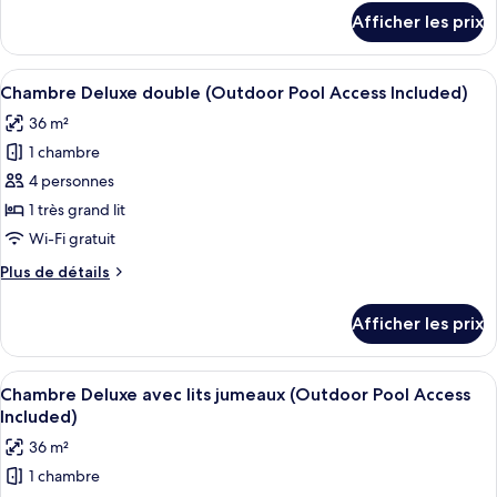
Business
détails
Afficher les prix
pour
Deluxe
Executive
Twin
Business
Afficher
Literie de qualité, couette en duvet, m
(The
5
Deluxe
Chambre Deluxe double (Outdoor Pool Access Included)
toutes
Twin
Executive
36 m²
(The
les
Lounge
Executive
1 chambre
photos
Access)
Lounge
pour
4 personnes
(Outdoor
Access)
ce
(Outdoor
1 très grand lit
Swimming
Swimming
type
Pool)
Wi-Fi gratuit
Pool)
de
Plus
Plus de détails
chambre :
de
Chambre
détails
Afficher les prix
pour
Deluxe
Chambre
double
Deluxe
Afficher
Une chambre d’hôtel avec deux lits, u
(Outdoor
2
double
Chambre Deluxe avec lits jumeaux (Outdoor Pool Access
toutes
Pool
(Outdoor
Included)
Pool
les
Access
36 m²
Access
photos
Included)
Included)
1 chambre
pour