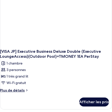
Swimming
Pool)
+
T-
MONEY
1EA
per
stay
[VISA JP] Executive Business Deluxe Double (Executive
LoungeAccess)(Outdoor Pool)+TMONEY 1EA PerStay
1 chambre
3 personnes
1 très grand lit
Wi-Fi gratuit
Plus
Plus de détails
de
détails
Afficher les prix
pour
[VISA