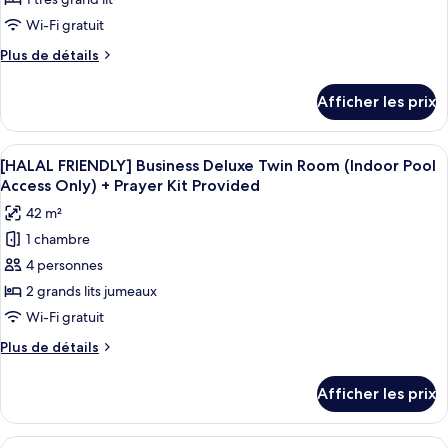
type
Prayer
Prayer
de
Wi-Fi gratuit
Kit
Kit
chambre :
Provided
Provided
Plus
Plus de détails
[HALAL
de
FRIENDLY]
détails
Afficher les prix
pour
Business
[HALAL
Deluxe
FRIENDLY]
Afficher
Un livre dont la couverture sombre est
Double
4
Business
[HALAL FRIENDLY] Business Deluxe Twin Room (Indoor Pool
toutes
Deluxe
Room
Access Only) + Prayer Kit Provided
Double
les
(Indoor
42 m²
Room
photos
Pool
(Indoor
1 chambre
pour
Access
Pool
4 personnes
ce
Access
Only)
Only)
type
2 grands lits jumeaux
+
+
de
Wi-Fi gratuit
Prayer
Prayer
chambre :
Kit
Kit
Plus
Plus de détails
[HALAL
Provided
de
Provided
FRIENDLY]
détails
Afficher les prix
pour
Business
[HALAL
Deluxe
FRIENDLY]
Afficher
Une chambre d’hôtel avec un grand lit