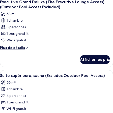
(The
7
Deluxe
Executive Grand Deluxe (The Executive Lounge Access)
toutes
Twin
Executive
(Outdoor Pool Access Excluded)
(The
les
Lounge
53 m²
Executive
photos
Access)
Lounge
1 chambre
pour
(Outdoor
Access)
3 personnes
ce
(Outdoor
Pool
Pool
type
1 très grand lit
Access
Access
de
Wi-Fi gratuit
Excluded)
Excluded)
chambre :
Plus
Plus de détails
Executive
de
Grand
détails
Afficher les prix
pour
Deluxe
Executive
(The
Grand
Afficher
Téléviseur de 55 po avec télévision par
Executive
8
Deluxe
Suite supérieure, sauna (Excludes Outdoor Pool Access)
toutes
(The
Lounge
66 m²
Executive
les
Access)
Lounge
1 chambre
photos
(Outdoor
Access)
pour
4 personnes
Pool
(Outdoor
ce
Pool
1 très grand lit
Access
Access
type
Excluded)
Wi-Fi gratuit
Excluded)