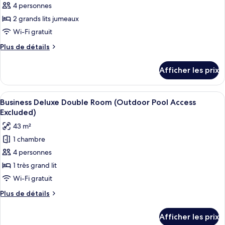
4 personnes
ce
type
2 grands lits jumeaux
de
Wi-Fi gratuit
chambre :
Plus
Plus de détails
Chambre
de
Deluxe
détails
Afficher les prix
pour
avec
Chambre
lits
Deluxe
Afficher
Une chambre d’hôtel avec un lit, un c
jumeaux
5
avec
Business Deluxe Double Room (Outdoor Pool Access
toutes
lits
(Outdoor
Excluded)
jumeaux
les
Pool
43 m²
(Outdoor
photos
Access
Pool
1 chambre
pour
Excluded)
Access
4 personnes
ce
Excluded)
type
1 très grand lit
de
Wi-Fi gratuit
chambre :
Plus
Plus de détails
Business
de
Deluxe
détails
Afficher les prix
pour
Double