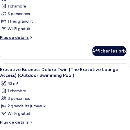
photos
Excluded)
Excluded)
1 chambre
pour
3 personnes
ce
type
1 très grand lit
de
Wi-Fi gratuit
chambre :
Plus
Plus de détails
Executive
de
Business
détails
Afficher les prix
pour
Deluxe
Executive
Double
Business
Afficher
Une chambre d’hôtel avec un lit, un ca
(The
6
Deluxe
Executive Business Deluxe Twin (The Executive Lounge
toutes
Double
Executive
Access) (Outdoor Swimming Pool)
(The
les
Lounge
43 m²
Executive
photos
Access)
Lounge
1 chambre
pour
(Outdoor
Access)
3 personnes
ce
(Outdoor
Swimming
Swimming
type
2 grands lits jumeaux
Pool)
Pool)
de
Wi-Fi gratuit
chambre :
Plus
Plus de détails
Executive
de