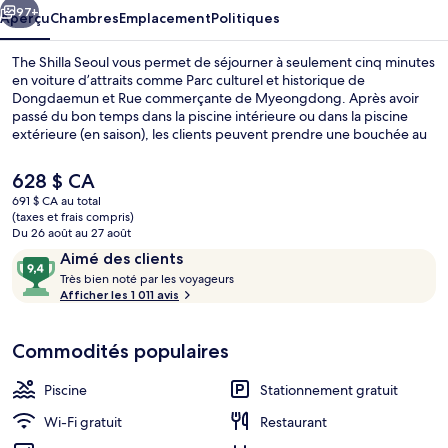
97+
Aperçu
Chambres
Emplacement
Politiques
The Shilla Seoul vous permet de séjourner à seulement cinq minutes
en voiture d’attraits comme Parc culturel et historique de
Dongdaemun et Rue commerçante de Myeongdong. Après avoir
passé du bon temps dans la piscine intérieure ou dans la piscine
extérieure (en saison), les clients peuvent prendre une bouchée au
LaYeon, l’un des 5 restaurants, qui propose une cuisine coréenne et
qui est ouvert pour le dîner et le souper. Un bar attenant à la piscine,
Le
628 $ CA
un centre d’entraînement physique et une baignoire à remous sont
prix
691 $ CA au total
d’autres commodités offertes à hôtel de luxe. Les autres voyageurs
actuel
(taxes et frais compris)
apprécient vraiment le personnel serviable et l’état général de
Façade de l’hébergement
est
Du 26 août au 27 août
l’hébergement. L’hébergement se situe à quelques minutes de
de 628 $ CA
Avis
9,4
Aimé des clients
marche du transport en commun : Station Dongguk University se
T
trouve à 9 minutes et Station Yaksu est à 11 minutes.
sur
Très bien noté par les voyageurs
r
Afficher les 1 011 avis
10,
è
Aimé
s
des
Commodités populaires
clients
b
i
Piscine
Stationnement gratuit
e
n
Wi-Fi gratuit
Restaurant