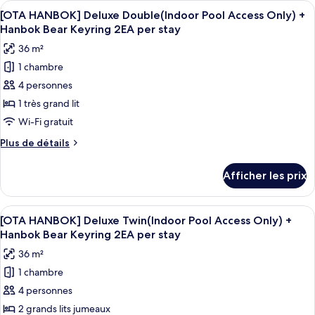
Afficher
Literie de qualité, couette en duvet, m
Twin(Indoor
6
Business
[OTA HANBOK] Deluxe Double(Indoor Pool Access Only) +
toutes
Deluxe
Pool
Hanbok Bear Keyring 2EA per stay
Twin(Indoor
les
Access
36 m²
Pool
photos
Only+Sauna
Access
1 chambre
pour
Access
Only+Sauna
4 personnes
ce
Access
for
for
type
1 très grand lit
2)
2)
de
Wi-Fi gratuit
chambre :
Plus
Plus de détails
[OTA
de
HANBOK]
détails
Afficher les prix
pour
Deluxe
[OTA
Double(Indoor
HANBOK]
Afficher
Un petit ours en peluche marron, avec
Pool
3
Deluxe
[OTA HANBOK] Deluxe Twin(Indoor Pool Access Only) +
toutes
Double(Indoor
Access
Hanbok Bear Keyring 2EA per stay
Pool
les
Only)
36 m²
Access
photos
+
Only)
1 chambre
pour
Hanbok
+
4 personnes
ce
Hanbok
Bear
Bear
type
2 grands lits jumeaux
Keyring