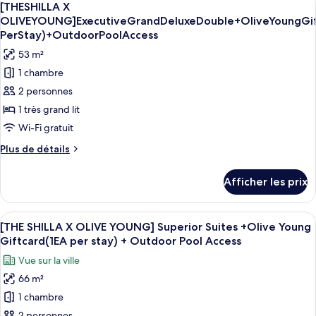
Twin
4
Business
[THESHILLA X
toutes
Deluxe
Room
OLIVEYOUNG]ExecutiveGrandDeluxeDouble+OliveYoungGif
Twin
les
(Indoor
PerStay)+OutdoorPoolAccess
Room
photos
Pool
53 m²
(Indoor
pour
Access
Pool
1 chambre
ce
Access
Only)
2 personnes
Only)
type
+
+
1 très grand lit
de
Prayer
Prayer
chambre :
Wi-Fi gratuit
Kit
Kit
[THESHILLA
Provided
Provided
Plus
Plus de détails
X
de
détails
OLIVEYOUNG]ExecutiveGrandDeluxeDouble+OliveY
Afficher les prix
pour
PerStay)+OutdoorPoolAccess
[THESHILLA
X
Afficher
Une chambre d’hôtel moderne avec un gr
5
OLIVEYOUNG]ExecutiveGrandDeluxeDouble+OliveYoungGiftcard
[THE SHILLA X OLIVE YOUNG] Superior Suites +Olive Young
toutes
PerStay)+OutdoorPoolAccess
Giftcard(1EA per stay) + Outdoor Pool Access
les
Vue sur la ville
photos
66 m²
pour
1 chambre
ce
2 personnes