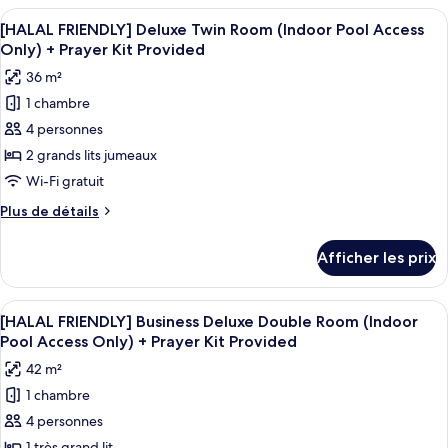
Double
FRIENDLY]
Afficher
Un livre dont la couverture sombre est
Room
3
Deluxe
[HALAL FRIENDLY] Deluxe Twin Room (Indoor Pool Access
toutes
Double
(Indoor
Only) + Prayer Kit Provided
Room
les
Pool
36 m²
(Indoor
photos
Access
Pool
1 chambre
pour
Only)
Access
4 personnes
ce
Only)
+
+
type
2 grands lits jumeaux
Prayer
Prayer
de
Wi-Fi gratuit
Kit
Kit
chambre :
Provided
Provided
Plus
Plus de détails
[HALAL
de
FRIENDLY]
détails
Afficher les prix
pour
Deluxe
[HALAL
Twin
FRIENDLY]
Afficher
Un livre dont la couverture sombre est
Room
5
Deluxe
[HALAL FRIENDLY] Business Deluxe Double Room (Indoor
toutes
Twin
(Indoor
Pool Access Only) + Prayer Kit Provided
Room
les
Pool
42 m²
(Indoor
photos
Access
Pool
1 chambre
pour
Only)
Access
4 personnes
ce
Only)
+
+
1 très grand lit