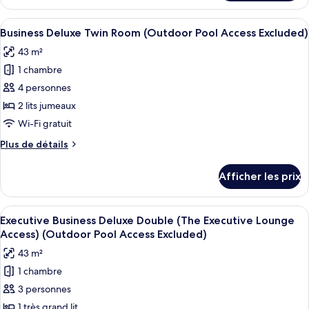
Business
Room
Deluxe
Afficher
Une chambre d’hôtel avec un lit, un ca
(Outdoor
3
Double
Business Deluxe Twin Room (Outdoor Pool Access Excluded)
toutes
Room
Pool
43 m²
(Outdoor
les
Access
Pool
1 chambre
photos
Excluded)
Access
pour
4 personnes
Excluded)
ce
2 lits jumeaux
type
Wi-Fi gratuit
de
Plus
Plus de détails
chambre :
de
Business
détails
Afficher les prix
pour
Deluxe
Business
Twin
Deluxe
Afficher
Une chambre d’hôtel avec un lit, un c
Room
7
Twin
Executive Business Deluxe Double (The Executive Lounge
toutes
(Outdoor
Room
Access) (Outdoor Pool Access Excluded)
(Outdoor
les
Pool
43 m²
Pool
photos
Access
Access
1 chambre
pour
Excluded)
Excluded)
3 personnes
ce
type
1 très grand lit