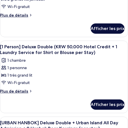
KRW
KRW
de
Wi-Fi gratuit
110,000
110,000
chambre :
Hotel
Hotel
Plus
Plus de détails
[MORE
Credit)
de
Credit)
THAN
détails
Afficher les prix
pour
2NGTS]
[MORE
Business
THAN
Afficher
Literie de qualité, couette en duvet, m
Deluxe
1
2NGTS]
[1 Person] Deluxe Double (KRW 50,000 Hotel Credit + 1
toutes
Business
Twin(Indoor
Laundry Service for Shirt or Blouse per Stay)
Deluxe
les
Pool
1 chambre
Twin(Indoor
photos
Access
Pool
1 personne
pour
Only
Access
1 très grand lit
ce
Only
+
+
type
Wi-Fi gratuit
KRW
KRW
de
110,000
Plus
Plus de détails
110,000
chambre :
de
Hotel
Hotel
détails
[1
Credit)
Credit)
Afficher les prix
pour
Person]
[1
Deluxe
Person]
Afficher
Literie de qualité, couette en duvet, m
5
Double
Deluxe
[URBAN HANBOK] Deluxe Double + Urban Island All Day
toutes
Double