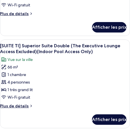
Keyring
de
Wi-Fi gratuit
2EA
2EA
chambre :
per
per
Plus
Plus de détails
[OTA
stay
de
stay
HANBOK]
détails
Afficher les prix
pour
Deluxe
[OTA
Twin(Indoor
HANBOK]
Afficher
Téléviseur de 55 po avec télévision par
Pool
4
Deluxe
[SUITE TI] Superior Suite Double (The Executive Lounge
toutes
Twin(Indoor
Access
Access Excluded)(Indoor Pool Access Only)
Pool
les
Only)
Vue sur la ville
Access
photos
+
Only)
66 m²
pour
Hanbok
+
1 chambre
ce
Hanbok
Bear
Bear
type
4 personnes
Keyring
Keyring
de
1 très grand lit
2EA
2EA
chambre :
per
per
Wi-Fi gratuit
[SUITE
stay
stay
Plus
Plus de détails
TI]
de
Superior
détails
Afficher les prix
pour
Suite
[SUITE
Double