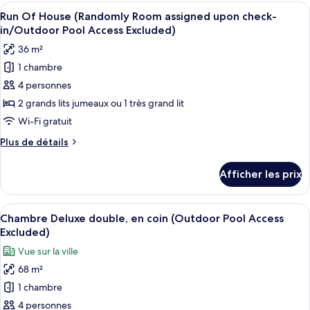
Affaires
Afficher
Literie de qualité, couette en duvet, m
4
double
Run Of House (Randomly Room assigned upon check-
toutes
in/Outdoor Pool Access Excluded)
les
36 m²
photos
1 chambre
pour
4 personnes
ce
type
2 grands lits jumeaux ou 1 très grand lit
de
Wi-Fi gratuit
chambre :
Plus
Plus de détails
Run
de
Of
détails
Afficher les prix
pour
House
Run
(Randomly
Of
Afficher
Une chambre d’hôtel avec un lit, une té
Room
3
House
Chambre Deluxe double, en coin (Outdoor Pool Access
toutes
(Randomly
assigned
Excluded)
Room
les
upon
Vue sur la ville
assigned
photos
check-
upon
68 m²
pour
in/Outdoor
check-
1 chambre
ce
in/Outdoor
Pool
Pool
type
4 personnes