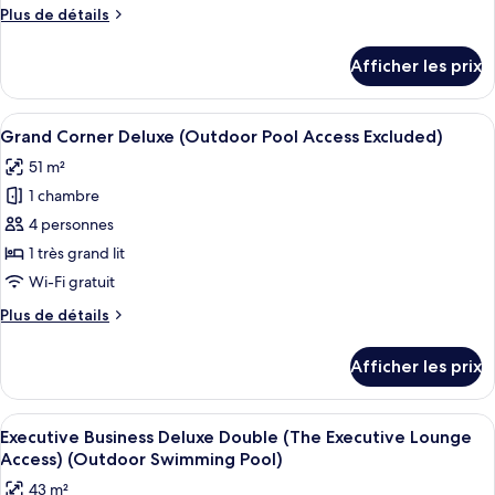
de
Plus
Plus de détails
chambre :
de
Suite
détails
Afficher les prix
pour
supérieure,
Suite
sauna
supérieure,
Afficher
Une chambre d’hôtel avec un lit, un ca
(Excludes
4
sauna
Grand Corner Deluxe (Outdoor Pool Access Excluded)
toutes
Outdoor
(Excludes
51 m²
Outdoor
les
Pool
Pool
1 chambre
photos
Access)
Access)
pour
4 personnes
ce
1 très grand lit
type
Wi-Fi gratuit
de
Plus
Plus de détails
chambre :
de
Grand
détails
Afficher les prix
pour
Corner
Grand
Deluxe
Corner
Afficher
Une chambre d’hôtel avec un lit, un c
(Outdoor
6
Deluxe
Executive Business Deluxe Double (The Executive Lounge
toutes
Pool
(Outdoor
Access) (Outdoor Swimming Pool)
Pool
les
Access
43 m²
Access