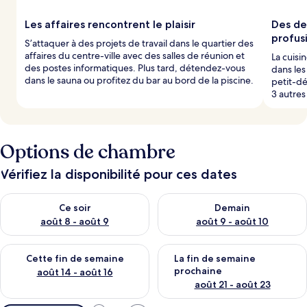
Les affaires rencontrent le plaisir
Des de
profus
S’attaquer à des projets de travail dans le quartier des
affaires du centre-ville avec des salles de réunion et
La cuisi
des postes informatiques. Plus tard, détendez-vous
dans les
dans le sauna ou profitez du bar au bord de la piscine.
petit-d
3 autres
Options de chambre
Vérifiez la disponibilité pour ces dates
Vérifier la disponibilité pour ce soir août 8 - août 9
Vérifier la disponibilité pour 
Ce soir
Demain
août 8 - août 9
août 9 - août 10
Vérifier la disponibilité pour cette fin de semaine août 14 - aoû
Vérifier la disponibilité pour 
Cette fin de semaine
La fin de semaine
prochaine
août 14 - août 16
août 21 - août 23