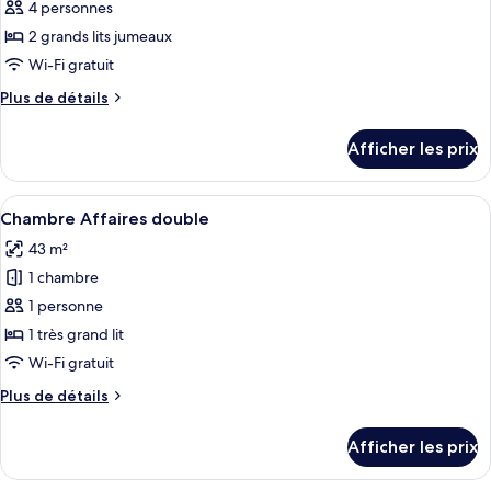
4 personnes
ce
type
2 grands lits jumeaux
de
Wi-Fi gratuit
chambre :
Plus
Plus de détails
Chambre
de
Deluxe
détails
Afficher les prix
pour
avec
Chambre
lits
Deluxe
Afficher
Une chambre d’hôtel avec un lit, un c
jumeaux
6
avec
Chambre Affaires double
toutes
lits
(Outdoor
43 m²
jumeaux
les
Pool
(Outdoor
1 chambre
photos
Access
Pool
pour
1 personne
Included)
Access
ce
Included)
1 très grand lit
type
Wi-Fi gratuit
de
Plus
Plus de détails
chambre :
de
Chambre
détails
Afficher les prix
pour
Affaires
Chambre
double