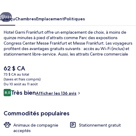
Garni
Frankfurt
cédent
Suivant
32+
Aperçu
Chambres
Emplacement
Politiques
Hotel Garni Frankfurt offre un emplacement de choix, à moins de
quinze minutes à pied d’attraits comme Parc des expositions
Congress Center Messe Frankfurt et Messe Frankfurt. Les voyageurs
profitent des avantages gratuits suivants : accès au Wi-Fi (inclus) et
stationnement libre-service. Aussi, les attraits Centre commerciale
MyZeil et Marché de Noël de Francfort se trouvent à courte
distance en voiture. Le transport en commun se trouve à quelques
Le
62 $ CA
minutes de marche : Arrêt de tram Varrentrappstraße se trouve
prix
73 $ CA au total
à 2 minutes et Arrêt de tram Nauheimer Straße est à 5 minutes.
actuel
(taxes et frais compris)
Terrain de l’hébergement
est
Du 10 août au 11 août
de 62 $ CA
Avis
Très bien
8,0
Afficher les 136 avis
8,0 sur 10 –
Commodités populaires
Animaux de compagnie
Stationnement gratuit
acceptés