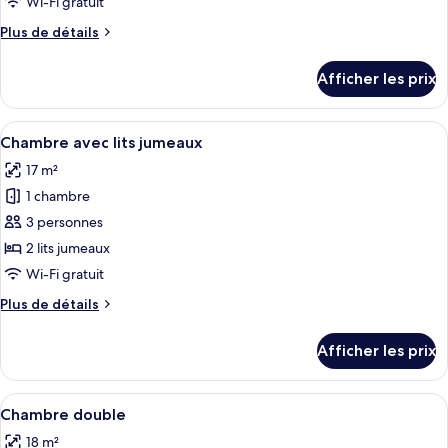
Wi-Fi gratuit
de
Plus
Plus de détails
chambre :
de
Chambre
détails
Afficher les prix
pour
simple
Chambre
simple
Afficher
Une petite chambre d’hôtel, composée d
4
Chambre avec lits jumeaux
toutes
17 m²
les
1 chambre
photos
pour
3 personnes
ce
2 lits jumeaux
type
Wi-Fi gratuit
de
Plus
Plus de détails
chambre :
de
Chambre
détails
Afficher les prix
pour
avec
Chambre
lits
avec
Afficher
Un lit simple avec une literie blanche
jumeaux
5
lits
Chambre double
toutes
jumeaux
18 m²