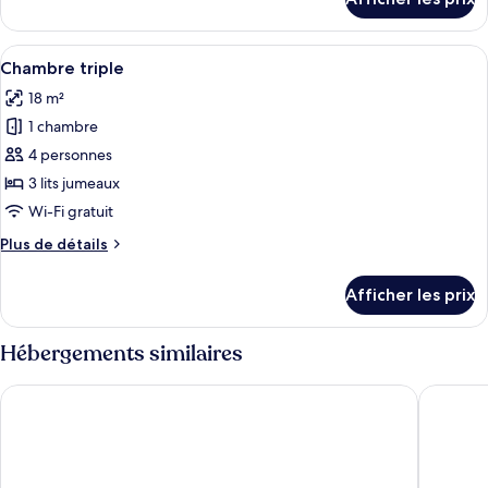
pour
quadruple
Chambre
quadruple
Afficher
Une chambre d’hôtel avec trois lits si
4
Chambre triple
toutes
18 m²
les
1 chambre
photos
pour
4 personnes
ce
3 lits jumeaux
type
Wi-Fi gratuit
de
Plus
Plus de détails
chambre :
de
Chambre
détails
Afficher les prix
pour
triple
Chambre
triple
Hébergements similaires
Premier Inn Frankfurt Messe
Hotel At