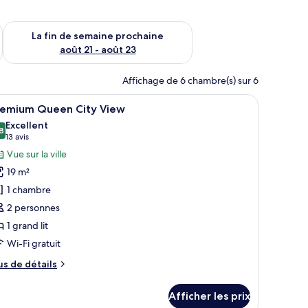
n de semaine août 14 - août 16
Vérifier la disponibilité pour la fin de semaine prochaine août
La fin de semaine prochaine
août 21 - août 23
Affichage de 6 chambre(s) sur 6
a ville.
grand lit, une table de chevet, une commode, une fenêtre donnant sur un 
fficher
Une chambre d’hôtel moderne avec un grand lit
6
remium Queen City View
outes
Excellent
s
8
8,8 sur 10
(13 avis)
13 avis
hotos
Vue sur la ville
our
19 m²
e
1 chambre
ype
2 personnes
e
1 grand lit
hambre :
remium
Wi-Fi gratuit
ueen
us
us de détails
ity
e
tails
iew
Afficher les prix
ur