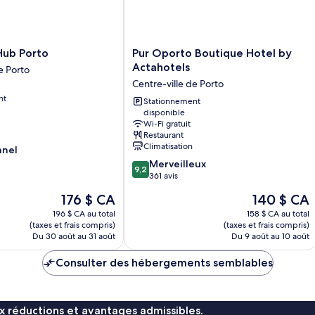
Pur
Hub Porto
Pur Oporto Boutique Hotel by
Oporto
Actahotels
e Porto
Boutique
Centre-ville de Porto
Hotel
nt
by
Stationnement
disponible
Actahotels
Wi-Fi gratuit
Centre-
Restaurant
ville
Climatisation
nnel
de
9.2
Merveilleux
Porto
9,2
sur
361 avis
10,
Le
Le
176 $ CA
140 $ CA
Merveilleux,
prix
prix
361 avis
196 $ CA au total
158 $ CA au total
est
est
(taxes et frais compris)
(taxes et frais compris)
de
de
Du 30 août au 31 août
Du 9 août au 10 août
176 $ CA
140 $ CA
Consulter des hébergements semblables
x réductions et avantages admissibles.