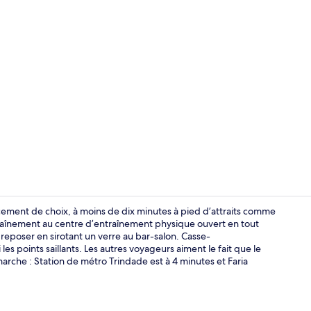
Vidéo de l’
cement de choix, à moins de dix minutes à pied d’attraits comme
traînement au centre d’entraînement physique ouvert en tout
poser en sirotant un verre au bar-salon. Casse-
Réception
les points saillants. Les autres voyageurs aiment le fait que le
rche : Station de métro Trindade est à 4 minutes et Faria