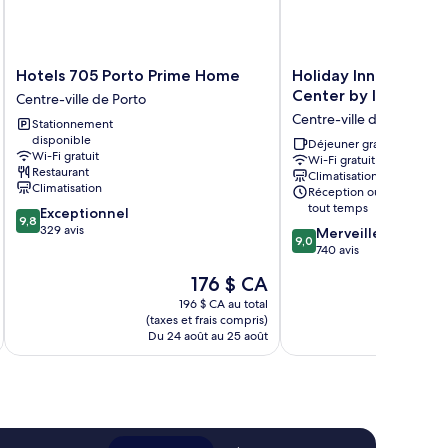
Hotels
Holiday
Hotels 705 Porto Prime Home
Holiday Inn Express 
705
Inn
Center by IHG
Centre-ville de Porto
Porto
Express
Centre-ville de Porto
Stationnement
Prime
Porto
disponible
Home
City
Déjeuner gratuit
Wi-Fi gratuit
Wi-Fi gratuit
Centre-
Center
Restaurant
Climatisation
ville
by
Climatisation
Réception ouverte en
de
IHG
tout temps
9.8
Exceptionnel
Porto
Centre-
9,8
sur
329 avis
9.0
Merveilleux
ville
9,0
10,
sur
740 avis
de
Exceptionnel,
10,
Porto
Le
176 $ CA
329 avis
Merveilleux,
prix
740 avis
196 $ CA au total
est
(taxes et frais compris)
(taxe
de
Du 24 août au 25 août
Du 2
176 $ CA