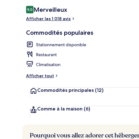
Premium Quee
Avis
Merveilleux
9,0
9,0 sur 10 –
Afficher les 1 018 avis
Commodités populaires
Stationnement disponible
Restaurant
Climatisation
Afficher tout
Commodités principales
(12)
Comme à la maison
(6)
Pourquoi vous allez adorer cet héberg