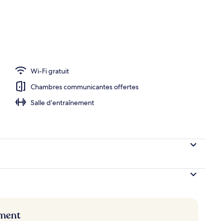
n City View | Vue de la chambre
Wi-Fi gratuit
Chambres communicantes offertes
Salle d’entraînement
ement