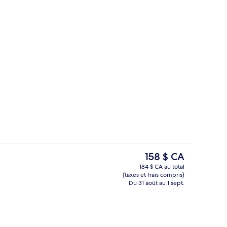
Hall
hébergement
Le
158 $ CA
prix
184 $ CA au total
actuel
(taxes et frais compris)
Déjeuner continental servi tous les j
est
Du 31 août au 1 sept.
de 158 $ CA