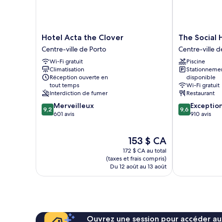
Hotel
The
Hotel Acta the Clover
The Social 
Acta
Social
Centre-ville de Porto
Centre-ville d
the
Hub
Wi-Fi gratuit
Piscine
Clover
Porto
Climatisation
Stationneme
Centre-
Centre-
Réception ouverte en
disponible
ville
ville
tout temps
Wi-Fi gratuit
de
de
Interdiction de fumer
Restaurant
Porto
Porto
9.2
9.6
Merveilleux
Exceptio
9,2
9,6
sur
sur
601 avis
910 avis
10,
10,
Merveilleux,
Exceptionnel,
Le
153 $ CA
601 avis
910 avis
prix
172 $ CA au total
est
(taxes et frais compris)
de
Du 12 août au 13 août
153 $ CA
Ouvrez une session pour accéder au