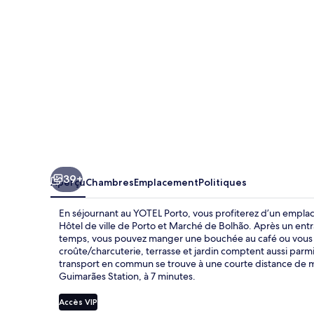
39+
Aperçu
Chambres
Emplacement
Politiques
En séjournant au YOTEL Porto, vous profiterez d’un empla
Hôtel de ville de Porto et Marché de Bolhão. Après un en
temps, vous pouvez manger une bouchée au café ou vous re
croûte/charcuterie, terrasse et jardin comptent aussi parmi 
transport en commun se trouve à une courte distance de ma
Guimarães Station, à 7 minutes.
Accès VIP