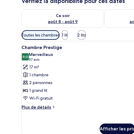
Vérifiez la disponibilité pour ces dates
Vérifier la disponibilité pour ce soir août 8 - août 9
Vérifier la di
Ce soir
août 8 - août 9
ao
Filtres
Toutes les chambres
1 lit
2 lits
disponibles
Afficher
Une chambre d’hôtel moderne, d
pour
5
Chambre Prestige
toutes
les
Merveilleux
les
9,0
chambres
9,0 sur 10
(57 avis)
57 avis
photos
17 m²
pour
1 chambre
ce
2 personnes
type
1 grand lit
de
Wi-Fi gratuit
chambre :
Chambre
Plus
Plus de détails
Prestige
de
détails
pour
Chambre
Afficher les pri
Prestige