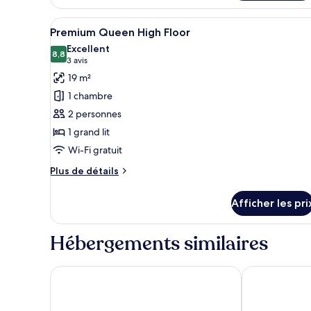
Afficher
Une chambre d’hôtel moderne, d
5
Premium Queen High Floor
toutes
Excellent
les
8,8
8,8 sur 10
(3 avis)
3 avis
photos
19 m²
pour
1 chambre
ce
2 personnes
type
1 grand lit
de
Wi-Fi gratuit
chambre :
Premium
Plus
Plus de détails
Queen
de
détails
High
Afficher les pri
pour
Floor
Premium
Queen
Hébergements similaires
High
Floor
Hotel Acta the Clover
The Social Hu