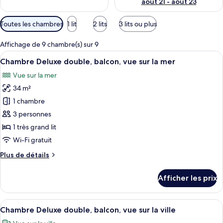
août 21 - août 23
Filtres
Toutes les chambres
1 lit
2 lits
3 lits ou plus
disponibles
pour
Affichage de 9 chambre(s) sur 9
les
Afficher
Une chambre d’hôtel avec un grand lit,
8
Chambre Deluxe double, balcon, vue sur la mer
chambres
toutes
Vue sur la mer
les
34 m²
photos
pour
1 chambre
ce
3 personnes
type
1 très grand lit
de
Wi-Fi gratuit
chambre :
Plus
Plus de détails
Chambre
de
Deluxe
détails
Afficher les prix
double,
pour
Chambre
balcon,
Deluxe
Afficher
Une chambre d’hôtel avec un grand lit,
vue
7
double,
Chambre Deluxe double, balcon, vue sur la ville
toutes
sur
balcon,