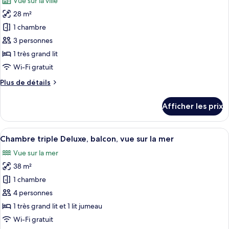
Vue sur la ville
vue
les
la
sur
28 m²
photos
mer
la
pour
1 chambre
mer
ce
3 personnes
type
1 très grand lit
de
Wi-Fi gratuit
chambre :
Plus
Plus de détails
Chambre
de
Deluxe
détails
Afficher les prix
double,
pour
Chambre
balcon,
Deluxe
Afficher
Une chambre moderne avec deux lits, u
vue
7
double,
Chambre triple Deluxe, balcon, vue sur la mer
toutes
sur
balcon,
Vue sur la mer
vue
les
la
sur
38 m²
photos
ville
la
pour
1 chambre
ville
ce
4 personnes
type
1 très grand lit et 1 lit jumeau
de
Wi-Fi gratuit
chambre :