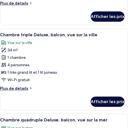
Plus
Plus de détails
Chambre
de
triple
détails
Afficher les prix
Deluxe,
pour
Chambre
balcon,
triple
Afficher
Une chambre d’hôtel avec deux lits, ch
vue
6
Deluxe,
Chambre triple Deluxe, balcon, vue sur la ville
toutes
sur
balcon,
Vue sur la ville
vue
les
la
sur
34 m²
photos
mer
la
pour
1 chambre
mer
ce
4 personnes
type
1 très grand lit et 1 lit jumeau
de
Wi-Fi gratuit
chambre :
Plus
Plus de détails
Chambre
de
triple
détails
Afficher les prix
Deluxe,
pour
Chambre
balcon,
triple
Afficher
Une chambre d’hôtel avec deux lits, un
vue
6
Deluxe,
Chambre quadruple Deluxe, balcon, vue sur la mer
toutes
sur
balcon,
Vue sur la mer