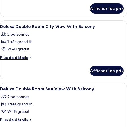
Chambre
détails
Afficher les prix
pour
Standard
Chambre
double
Standard
Afficher
Minibar, coffre-fort pour ordinateur 
5
double
Deluxe Double Room City View With Balcony
toutes
2 personnes
les
1 très grand lit
photos
pour
Wi-Fi gratuit
ce
Plus
Plus de détails
type
de
détails
de
Afficher les prix
pour
chambre :
Deluxe
Deluxe
Double
Afficher
Minibar, coffre-fort pour ordinateur 
6
Double
Room
Deluxe Double Room Sea View With Balcony
toutes
City
Room
2 personnes
View
les
City
With
1 très grand lit
photos
View
Balcony
pour
Wi-Fi gratuit
With
ce
Plus
Plus de détails
Balcony
type
de