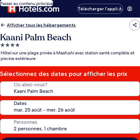
Passer au contenu principal
Télécharger l’appli
Afficher tous les hébergements
Kaani Palm Beach
Hébergement
4.0 étoiles
Hôtel sur une plage privée à Maafushi avec station santé complète et
piscine extérieure
Sélectionnez des dates pour afficher les prix
Où allez-vous?
Dates
Personnes