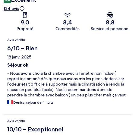
134 avis
9,0
8,4
8,8
Propreté
Commodités
Service et personnel
Avis
Avis vérifié
6/10 – Bien
18 janv. 2025
Séjour ok
- Nous avons choisi la chambre avec la fenêtre non inclue (
regret instantané dès que nous avons mis les pieds dedans car
l’odeur était difficile à supporter mais la climatisation a rendu la
chose un peu plus facile). Nous recommandons donc de
prendre la chambre avec balcon ( un peu plus cher mais ça vaut
le coup). - Murs absolument pas insonores ( on entendait
Denisa, séjour de 4 nuits
chaque pas dans le couloir ( matin et soir) - La piscine est
splendide! - Sur un séjour de 4 nuits pendant la semaine, aucun
film n’a été projeté sur la plage car un peu de vent ( dommage
Avis vérifié
car il était largement supportable) - Service de restauration très
agréable.
10/10 – Exceptionnel