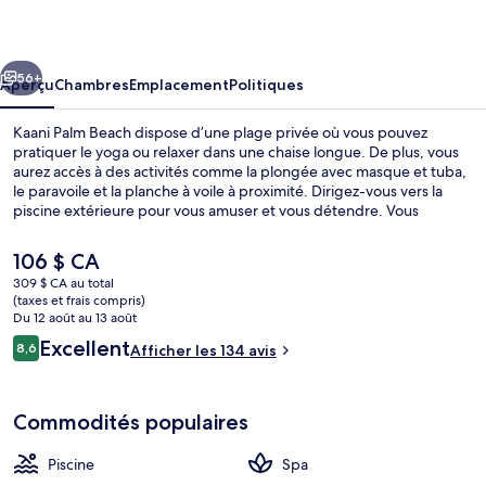
Palm
Beach
cédent
Suivant
56+
Aperçu
Chambres
Emplacement
Politiques
Kaani Palm Beach dispose d’une plage privée où vous pouvez
pratiquer le yoga ou relaxer dans une chaise longue. De plus, vous
aurez accès à des activités comme la plongée avec masque et tuba,
le paravoile et la planche à voile à proximité. Dirigez-vous vers la
piscine extérieure pour vous amuser et vous détendre. Vous
préférez vous faire dorloter? Visitez alors le spa et profitez des
massages en profondeur, de l’aromathérapie et des soins
Le
106 $ CA
ayurvédiques. Offrant un emplacement au bord de la plage, Palm
prix
309 $ CA au total
Beach Restaurant sert le le déjeuner, le le dîner et le le souper. Parmi
actuel
(taxes et frais compris)
les autres points saillants figurent un centre d’entraînement
Piscine extérieure
est
Du 12 août au 13 août
physique, casse-croûte/charcuterie et terrasse.
de 106 $ CA
Avis
Excellent
8,6
Afficher les 134 avis
8,6 sur 10 –
Commodités populaires
Piscine
Spa