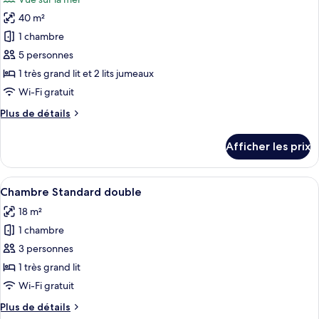
vue
les
la
sur
40 m²
photos
ville
la
pour
1 chambre
ville
ce
5 personnes
type
1 très grand lit et 2 lits jumeaux
de
Wi-Fi gratuit
chambre :
Plus
Plus de détails
Chambre
de
quadruple
détails
Afficher les prix
Deluxe,
pour
Chambre
balcon,
quadruple
Afficher
Une chambre d’hôtel moderne, dotée d’
vue
5
Deluxe,
Chambre Standard double
toutes
sur
balcon,
18 m²
vue
les
la
sur
1 chambre
photos
mer
la
pour
3 personnes
mer
ce
1 très grand lit
type
Wi-Fi gratuit
de
Plus
Plus de détails
chambre :
de