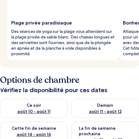
Plage privée paradisiaque
Bonheur
Des séances de yoga sur la plage vous attendent sur
Attaquez
la plage privée de sable blanc. Des chaises longues et
pour un 
des serviettes sont fournies, ainsi que de la plongée
avec des
en apnée et de la planche à voile disponibles à
Cet hôte
proximité.
complet 
Options de chambre
Vérifiez la disponibilité pour ces dates
Vérifier la disponibilité pour ce soir août 10 - août 11
Vérifier la disponibilité pour 
Ce soir
Demain
août 10 - août 11
août 11 - août 12
Vérifier la disponibilité pour cette fin de semaine août 14 - aoû
Vérifier la disponibilité pour 
Cette fin de semaine
La fin de semaine
prochaine
août 14 - août 16