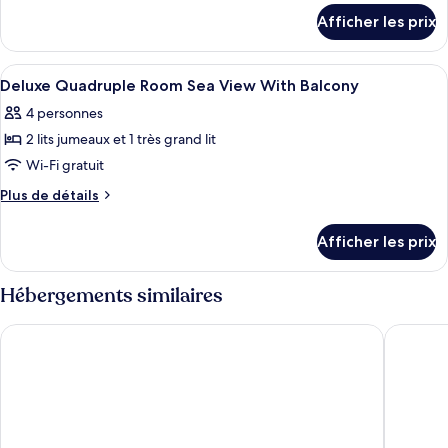
détails
de
Afficher les prix
pour
chambre :
Deluxe
Deluxe
Double
Afficher
Minibar, coffre-fort pour ordinateur 
5
Double
Room
Deluxe Quadruple Room Sea View With Balcony
toutes
Sea
Room
4 personnes
View
les
Sea
With
2 lits jumeaux et 1 très grand lit
photos
View
Balcony
pour
Wi-Fi gratuit
With
ce
Plus
Plus de détails
Balcony
type
de
détails
de
Afficher les prix
pour
chambre :
Deluxe
Deluxe
Quadruple
Hébergements similaires
Quadruple
Room
Sea
Room
Arena Beach Hotel
Kaani Gr
View
Sea
With
View
Balcony
With
Balcony