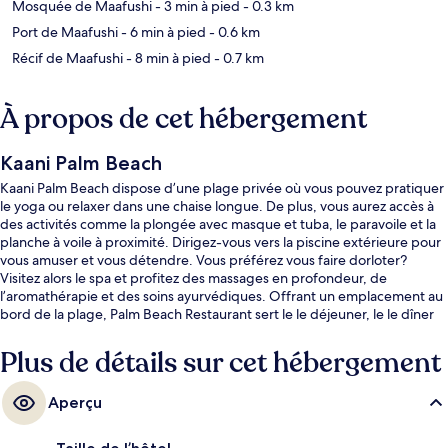
Mosquée de Maafushi
- 3 min à pied
- 0.3 km
Port de Maafushi
- 6 min à pied
- 0.6 km
Récif de Maafushi
- 8 min à pied
- 0.7 km
À propos de cet hébergement
Kaani Palm Beach
Kaani Palm Beach dispose d’une plage privée où vous pouvez pratiquer
le yoga ou relaxer dans une chaise longue. De plus, vous aurez accès à
des activités comme la plongée avec masque et tuba, le paravoile et la
planche à voile à proximité. Dirigez-vous vers la piscine extérieure pour
vous amuser et vous détendre. Vous préférez vous faire dorloter?
Visitez alors le spa et profitez des massages en profondeur, de
l’aromathérapie et des soins ayurvédiques. Offrant un emplacement au
bord de la plage, Palm Beach Restaurant sert le le déjeuner, le le dîner
et le le souper. Parmi les autres points saillants figurent un centre
d’entraînement physique, casse-croûte/charcuterie et terrasse.
Plus de détails sur cet hébergement
Aperçu