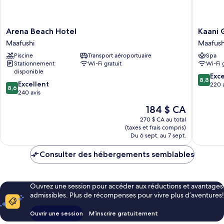
Arena
Kaani
Arena Beach Hotel
Kaani 
Beach
Grand
Maafushi
Maafush
Hotel
Seaview
Piscine
Transport aéroportuaire
Spa
Maafushi
Maafush
Stationnement
Wi-Fi gratuit
Wi-Fi 
disponible
8.8
Exce
8,8
8.6
Excellent
sur
220 
8,6
sur
240 avis
10,
10,
Excellen
Le
184 $ CA
Excellent,
220 avis
prix
240 avis
270 $ CA au total
est
(taxes et frais compris)
de
Du 6 sept. au 7 sept.
184 $ CA
Consulter des hébergements semblables
Ouvrez une session pour accéder aux réductions et avantages
admissibles. Plus de récompenses pour vivre plus d’aventures!
Ouvrir une session
M’inscrire gratuitement