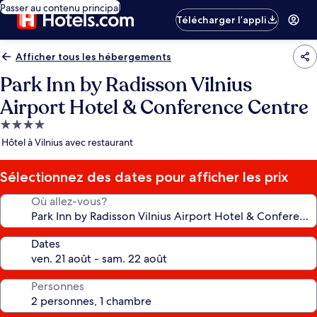
Passer au contenu principal
Télécharger l’appli
Afficher tous les hébergements
Park Inn by Radisson Vilnius
Airport Hotel & Conference Centre
Hébergement
4.0 étoiles
Hôtel à Vilnius avec restaurant
Sélectionnez des dates pour afficher les prix
Où allez-vous?
Dates
Personnes