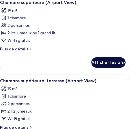
9
Chambre supérieure (Airport View)
toutes
19 m²
les
1 chambre
photos
pour
2 personnes
ce
2 lits jumeaux ou 1 grand lit
type
Wi-Fi gratuit
de
Plus
Plus de détails
chambre :
de
Chambre
détails
Afficher les prix
pour
supérieure
Chambre
(Airport
supérieure
Afficher
Une chambre d’hôtel avec un lit, un b
View)
10
(Airport
Chambre supérieure, terrasse (Airport View)
toutes
View)
19 m²
les
1 chambre
photos
pour
2 personnes
ce
2 lits jumeaux
type
Wi-Fi gratuit
de
Plus
Plus de détails