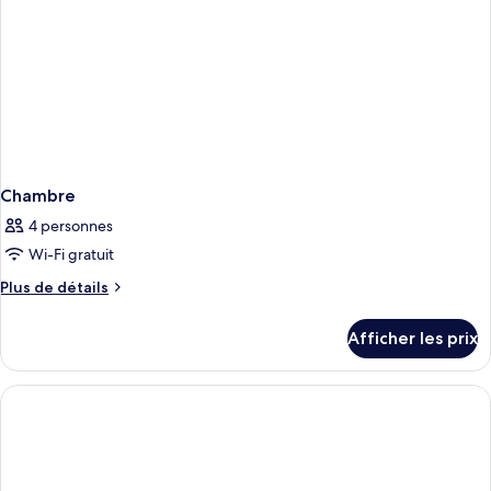
Chambre
4 personnes
Wi-Fi gratuit
Plus
Plus de détails
de
détails
Afficher les prix
pour
Chambre