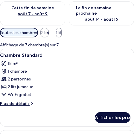
Vérifier la disponibilité pour cette fin de semaine août 7 - aoû
Vérifier la disponibilité pour 
Cette fin de semaine
La fin de semaine
prochaine
août 7 - août 9
août 14 - août 16
Filtres
Toutes les chambres
2 lits
1 lit
disponibles
pour
Affichage de 7 chambre(s) sur 7
les
Afficher
Une chambre d’hôtel avec deux lits, u
9
Chambre Standard
chambres
toutes
18 m²
les
1 chambre
photos
pour
2 personnes
ce
2 lits jumeaux
type
Wi-Fi gratuit
de
Plus
Plus de détails
chambre :
de
Chambre
détails
Afficher les prix
pour
Standard
Chambre
Standard
Afficher
Une chambre d’hôtel moderne, dotée d’