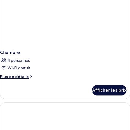
Chambre
4 personnes
Wi-Fi gratuit
Plus
Plus de détails
de
détails
Afficher les prix
pour
Chambre