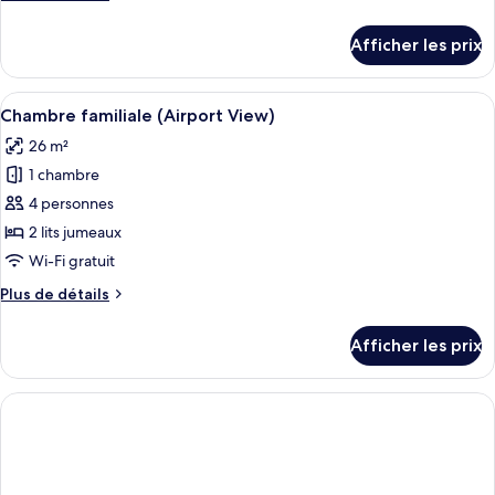
chambre :
de
Chambre
détails
Afficher les prix
pour
supérieure,
Chambre
terrasse
supérieure,
Afficher
Une chambre d’hôtel moderne, dotée d’u
(Airport
8
terrasse
Chambre familiale (Airport View)
toutes
View)
(Airport
26 m²
View)
les
1 chambre
photos
pour
4 personnes
ce
2 lits jumeaux
type
Wi-Fi gratuit
de
Plus
Plus de détails
chambre :
de
Chambre
détails
Afficher les prix
pour
familiale
Chambre
(Airport
familiale
View)
(Airport
View)