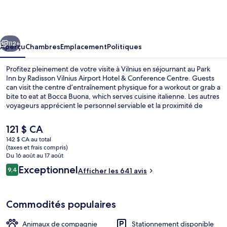
Park
Inn
by
cédent
Suivant
Radisson
112+
Aperçu
Chambres
Emplacement
Politiques
Vilnius
Profitez pleinement de votre visite à Vilnius en séjournant au Park
Airport
Inn by Radisson Vilnius Airport Hotel & Conference Centre. Guests
can visit the centre d’entraînement physique for a workout or grab a
Hotel
bite to eat at Bocca Buona, which serves cuisine italienne. Les autres
&
voyageurs apprécient le personnel serviable et la proximité de
l’aéroport.
Conference
Le
121 $ CA
Centre
prix
142 $ CA au total
actuel
(taxes et frais compris)
Restaurant
est
Du 16 août au 17 août
de 121 $ CA
Avis
Exceptionnel
9,4
Afficher les 641 avis
9,4 sur 10 –
Commodités populaires
Animaux de compagnie
Stationnement disponible