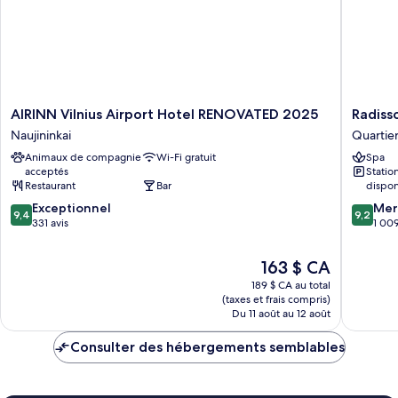
AIRINN
Radisso
AIRINN Vilnius Airport Hotel RENOVATED 2025
Radiss
Vilnius
Blu
Naujininkai
Quartier
Airport
Hotel
Animaux de compagnie
Wi-Fi gratuit
Spa
Hotel
Lietuva
acceptés
Stati
RENOVATED
Quartier
Restaurant
Bar
dispon
2025
d’affaire
9.4
9.2
Naujininkai
Exceptionnel
de
Mer
9,4
9,2
sur
sur
331 avis
Vilnius
1 009
10,
10,
Exceptionnel,
Merveill
Le
163 $ CA
331 avis
1 009 av
prix
189 $ CA au total
est
(taxes et frais compris)
de
Du 11 août au 12 août
163 $ CA
Consulter des hébergements semblables