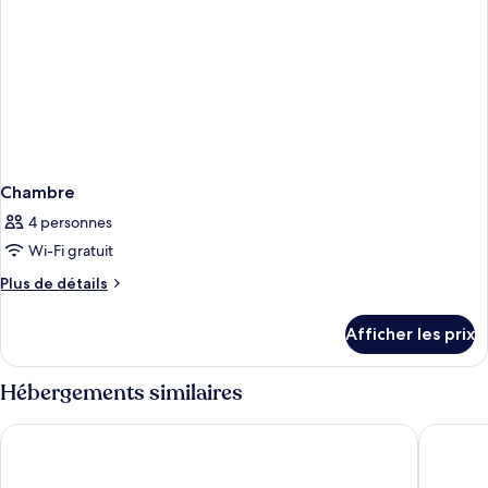
Chambre
4 personnes
Wi-Fi gratuit
Plus
Plus de détails
de
détails
Afficher les prix
pour
Chambre
Hébergements similaires
AIRINN Vilnius Airport Hotel RENOVATED 2025
Radisson