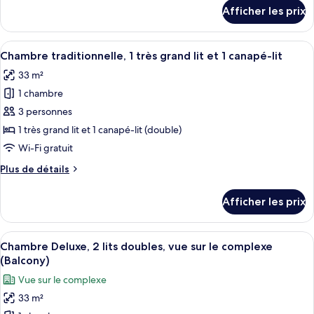
Chambre
détails
Afficher les prix
pour
Prestige,
Chambre
1
Prestige,
Afficher
Une chambre d’hôtel avec un grand lit,
très
5
1
Chambre traditionnelle, 1 très grand lit et 1 canapé-lit
toutes
grand
très
33 m²
grand
les
lit
lit
1 chambre
photos
et
et
pour
3 personnes
1
1
ce
canapé-
canapé-
1 très grand lit et 1 canapé-lit (double)
lit
type
lit
Wi-Fi gratuit
de
Plus
Plus de détails
chambre :
de
Chambre
détails
Afficher les prix
pour
traditionnelle,
Chambre
1
traditionnelle,
Afficher
Une chambre d’hôtel avec deux lits, un
très
7
1
Chambre Deluxe, 2 lits doubles, vue sur le complexe
toutes
grand
très
(Balcony)
grand
les
lit
Vue sur le complexe
lit
photos
et
et
33 m²
pour
1
1