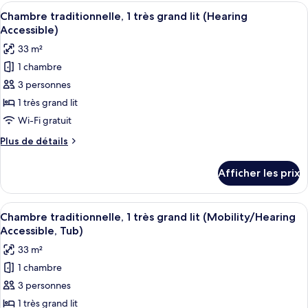
traditionnelle,
Afficher
Une chambre d’hôtel avec un grand lit,
doubles
5
2
Chambre traditionnelle, 1 très grand lit (Hearing
toutes
lits
(Mobility/Hearing
Accessible)
doubles
les
Access,
33 m²
(Mobility/Hearing
photos
Roll-
Access,
1 chambre
pour
In
Roll-
3 personnes
ce
In
Shwr)
Shwr)
type
1 très grand lit
de
Wi-Fi gratuit
chambre :
Plus
Plus de détails
Chambre
de
traditionnelle,
détails
Afficher les prix
pour
1
Chambre
très
traditionnelle,
Afficher
Une chambre d’hôtel avec un grand lit,
grand
5
1
Chambre traditionnelle, 1 très grand lit (Mobility/Hearing
toutes
très
lit
Accessible, Tub)
grand
les
(Hearing
33 m²
lit
photos
Accessible)
(Hearing
1 chambre
pour
Accessible)
3 personnes
ce
type
1 très grand lit