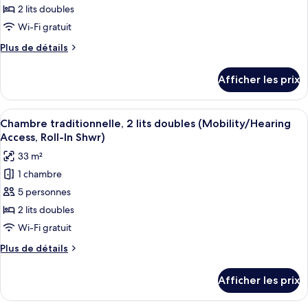
type
2 lits doubles
de
Wi-Fi gratuit
chambre :
Plus
Plus de détails
Chambre
de
traditionnelle,
détails
Afficher les prix
pour
2
Chambre
lits
traditionnelle,
Afficher
Une chambre d’hôtel avec deux lits, un
doubles
6
2
Chambre traditionnelle, 2 lits doubles (Mobility/Hearing
toutes
lits
(Mobility/Hearing
Access, Roll-In Shwr)
doubles
les
Accessible,
33 m²
(Mobility/Hearing
photos
Tub)
Accessible,
1 chambre
pour
Tub)
5 personnes
ce
type
2 lits doubles
de
Wi-Fi gratuit
chambre :
Plus
Plus de détails
Chambre
de
traditionnelle,
détails
Afficher les prix
pour
2
Chambre
lits