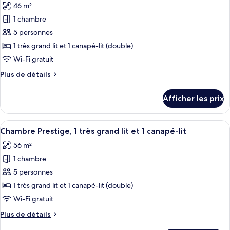
46 m²
grand
les
1
lit
1 chambre
photos
canapé-
et
pour
5 personnes
lit,
1
ce
canapé-
vue
1 très grand lit et 1 canapé-lit (double)
lit,
type
sur
Wi-Fi gratuit
vue
de
le
sur
Plus
Plus de détails
chambre :
complexe
le
de
Chambre,
complexe
détails
Afficher les prix
pour
1
Chambre,
très
1
Afficher
Une chambre d’hôtel avec un grand lit,
grand
7
très
Chambre Prestige, 1 très grand lit et 1 canapé-lit
toutes
lit
grand
56 m²
lit
les
et
et
1 chambre
photos
1
1
pour
5 personnes
canapé-
canapé-
ce
lit
lit
1 très grand lit et 1 canapé-lit (double)
type
Wi-Fi gratuit
de
Plus
Plus de détails
chambre :
de