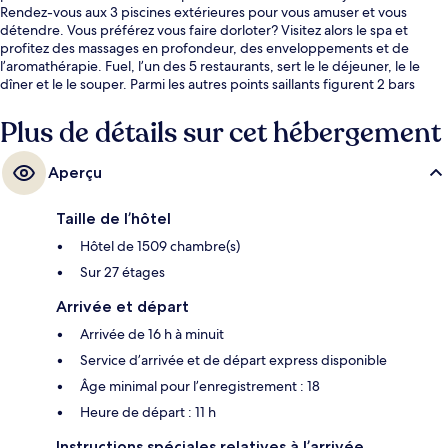
Rendez-vous aux 3 piscines extérieures pour vous amuser et vous
détendre. Vous préférez vous faire dorloter? Visitez alors le spa et
profitez des massages en profondeur, des enveloppements et de
l’aromathérapie. Fuel, l’un des 5 restaurants, sert le le déjeuner, le le
dîner et le le souper. Parmi les autres points saillants figurent 2 bars
attenants à la piscine, un bar-salon et un centre d’entraînement ouvert
en tout temps. La piscine et les lits confortables sont des éléments très
Plus de détails sur cet hébergement
prisés par les voyageurs.
Aperçu
Taille de l’hôtel
Hôtel de 1509 chambre(s)
Sur 27 étages
Arrivée et départ
Arrivée de 16 h à minuit
Service d’arrivée et de départ express disponible
Âge minimal pour l’enregistrement : 18
Heure de départ : 11 h
Instructions spéciales relatives à l’arrivée