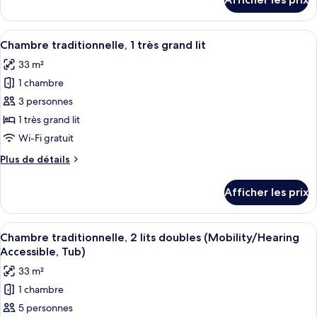
(Balcony)
pour
traditionnelle,
Chambre
2
traditionnelle,
Afficher
Une chambre d’hôtel avec un grand lit,
lits
5
2
Chambre traditionnelle, 1 très grand lit
toutes
doubles
lits
33 m²
doubles
les
1 chambre
photos
pour
3 personnes
ce
1 très grand lit
type
Wi-Fi gratuit
de
Plus
Plus de détails
chambre :
de
Chambre
détails
Afficher les prix
pour
traditionnelle,
Chambre
1
traditionnelle,
Afficher
Une chambre d’hôtel avec deux lits, un
très
5
1
Chambre traditionnelle, 2 lits doubles (Mobility/Hearing
toutes
grand
très
Accessible, Tub)
grand
les
lit
33 m²
lit
photos
1 chambre
pour
5 personnes
ce