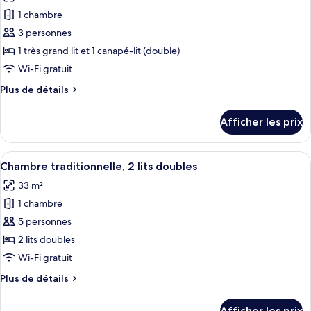
pour
Balcony,
bed,
1 chambre
ce
Park
Balcony,
Park
type
View
3 personnes
View
de
1 très grand lit et 1 canapé-lit (double)
chambre :
Wi-Fi gratuit
Chambre
Plus
Plus de détails
Deluxe,
de
1
détails
Afficher les prix
pour
très
Chambre
grand
Deluxe,
Afficher
Une chambre d’hôtel avec deux lits, un
lit
5
1
Chambre traditionnelle, 2 lits doubles
toutes
et
très
33 m²
grand
les
1
lit
1 chambre
photos
canapé-
et
pour
5 personnes
lit,
1
ce
canapé-
vue
2 lits doubles
lit,
type
sur
Wi-Fi gratuit
vue
de
le
sur
Plus
Plus de détails
chambre :
complexe
le
de
Chambre
complexe
détails
(Balcony)
Afficher les prix