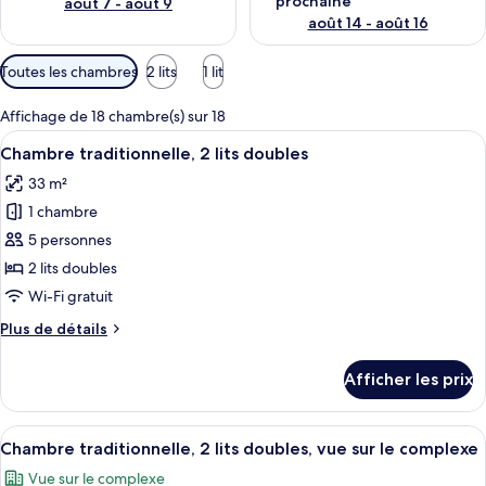
prochaine
août 7 - août 9
août 14 - août 16
Filtres
Toutes les chambres
2 lits
1 lit
disponibles
pour
Affichage de 18 chambre(s) sur 18
les
Afficher
Une chambre d’hôtel avec deux lits, u
5
Chambre traditionnelle, 2 lits doubles
chambres
toutes
33 m²
les
1 chambre
photos
pour
5 personnes
ce
2 lits doubles
type
Wi-Fi gratuit
de
Plus
Plus de détails
chambre :
de
Chambre
détails
Afficher les prix
pour
traditionnelle,
Chambre
2
traditionnelle,
Afficher
Une chambre d’hôtel avec deux lits, un
lits
8
2
Chambre traditionnelle, 2 lits doubles, vue sur le complexe
toutes
doubles
lits
Vue sur le complexe
doubles