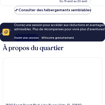
de
Du 19 août au 20 août
237 $ CA
Consulter des hébergements semblables
Ouvrez une session pour accéder aux réductions et avantages
admissibles. Plus de récompenses pour vivre plus d’aventures!
Ouvrir une session
M’inscrire gratuitement
À propos du quartier
1500 Epcot Resort Blvd, Lake Buena Vista, FL, 32830