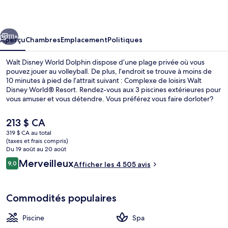
Disney
World
cédent
Suivant
Dolphin
111+
Aperçu
Chambres
Emplacement
Politiques
Walt Disney World Dolphin dispose d’une plage privée où vous
pouvez jouer au volleyball. De plus, l’endroit se trouve à moins de
10 minutes à pied de l’attrait suivant : Complexe de loisirs Walt
Disney World® Resort. Rendez-vous aux 3 piscines extérieures pour
vous amuser et vous détendre. Vous préférez vous faire dorloter?
Visitez alors le spa et profitez des massages en profondeur, des
enveloppements et de l’aromathérapie. Fuel, l’un des 5 restaurants,
Le
213 $ CA
sert le le déjeuner, le le dîner et le le souper. Parmi les autres points
prix
319 $ CA au total
saillants figurent 2 bars attenants à la piscine, un bar-salon et un
actuel
(taxes et frais compris)
centre d’entraînement ouvert en tout temps. La piscine et les lits
Extérieur
est
Du 19 août au 20 août
confortables sont des éléments très prisés par les voyageurs.
de 213 $ CA
Avis
Merveilleux
9,0
Afficher les 4 505 avis
9,0 sur 10 –
Commodités populaires
Piscine
Spa