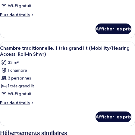
de
Wi-Fi gratuit
chambre :
Plus
Plus de détails
Chambre
de
traditionnelle,
détails
Afficher les prix
pour
1
Chambre
très
traditionnelle,
Afficher
Une chambre d’hôtel avec un grand lit,
grand
5
1
Chambre traditionnelle, 1 très grand lit (Mobility/Hearing
toutes
très
lit
Access, Roll-In Shwr)
grand
les
(Mobility/Hearing
33 m²
lit
photos
Accessible,
(Mobility/Hearing
1 chambre
pour
Tub)
Accessible,
3 personnes
ce
Tub)
type
1 très grand lit
de
Wi-Fi gratuit
chambre :
Plus
Plus de détails
Chambre
de
traditionnelle,
détails
Afficher les prix
pour
1
Chambre
très
traditionnelle,
Hébergements similaires
grand
1