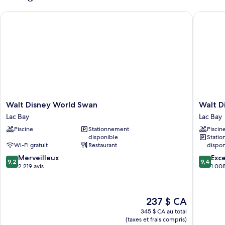
très
lit
Walt Disney World Swan
Walt Dis
grand
(Mobility/Hearing
lit
Access,
(Mobility/Hearing
Roll-
Access,
Roll-
In
In
Shwr)
Shwr)
Walt
Walt
Walt Disney World Swan
Walt D
Disney
Disney
Lac Bay
Lac Bay
World
World
Piscine
Stationnement
Piscin
Swan
Swan
disponible
Stati
Lac
Reserve
Wi-Fi gratuit
Restaurant
dispon
Bay
Lac
9.2
9.4
Merveilleux
Bay
Exc
9,2
9,4
sur
sur
2 219 avis
1 008
10,
10,
Merveilleux,
Exceptio
2 219 avis
1 008 av
Le
237 $ CA
prix
345 $ CA au total
est
(taxes et frais compris)