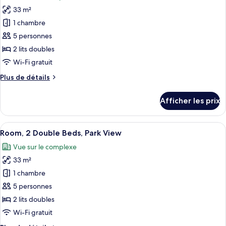
les
33 m²
photos
pour
1 chambre
ce
5 personnes
type
2 lits doubles
de
Wi-Fi gratuit
chambre :
Plus
Plus de détails
Chambre
de
traditionnelle,
détails
Afficher les prix
2
pour
Chambre
lits
traditionnelle,
Afficher
Une chambre d’hôtel avec deux lits, un
doubles,
6
2
Room, 2 Double Beds, Park View
toutes
vue
lits
Vue sur le complexe
doubles,
les
sur
vue
33 m²
photos
le
sur
pour
complexe
1 chambre
le
ce
complexe
5 personnes
type
2 lits doubles
de
Wi-Fi gratuit
chambre :