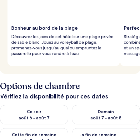
Bonheur au bord de la plage
Perfect
Découvrez les joies de cet hôtel sur une plage privée
Stratégi
de sable blanc. Jouez au volleyball de plage,
combine 
promenez-vous jusqu’au quai ou empruntez la
et un sp
passerelle pour vous rendre à l’eau.
massages
Options de chambre
Vérifiez la disponibilité pour ces dates
Vérifier la disponibilité pour ce soir août 6 - août 7
Vérifier la disponibilité pour 
Ce soir
Demain
août 6 - août 7
août 7 - août 8
Vérifier la disponibilité pour cette fin de semaine août 7 - aoû
Vérifier la disponibilité pour 
Cette fin de semaine
La fin de semaine