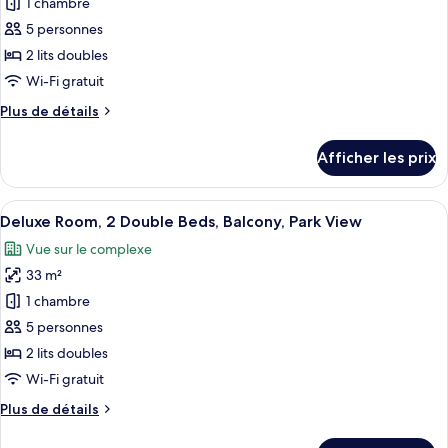
1 chambre
ce
canapé-
canapé-
lit
type
5 personnes
lit
de
2 lits doubles
chambre :
Wi-Fi gratuit
Chambre
Plus
Plus de détails
Deluxe,
de
2
détails
Afficher les prix
pour
lits
Chambre
doubles,
Deluxe,
Afficher
Une chambre d’hôtel avec deux lits, un
vue
6
2
Deluxe Room, 2 Double Beds, Balcony, Park View
toutes
sur
lits
Vue sur le complexe
doubles,
les
le
vue
33 m²
photos
complexe
sur
pour
1 chambre
(Balcony)
le
ce
complexe
5 personnes
(Balcony)
type
2 lits doubles
de
Wi-Fi gratuit
chambre :
Plus
Plus de détails
Deluxe
de
Room,
détails