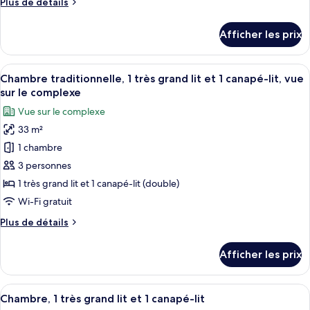
Plus
Plus de détails
Room,
de
2
détails
Afficher les prix
Double
pour
Room,
Beds,
2
Afficher
Une chambre d’hôtel avec un grand lit,
Park
7
Double
Chambre traditionnelle, 1 très grand lit et 1 canapé-lit, vue
toutes
View
Beds,
sur le complexe
Park
les
Vue sur le complexe
View
photos
33 m²
pour
1 chambre
ce
type
3 personnes
de
1 très grand lit et 1 canapé-lit (double)
chambre :
Wi-Fi gratuit
Chambre
Plus
Plus de détails
traditionnelle,
de
1
détails
Afficher les prix
pour
très
Chambre
grand
traditionnelle,
Afficher
Une chambre d’hôtel avec un lit, deux 
lit
7
1
Chambre, 1 très grand lit et 1 canapé-lit
toutes
et
très