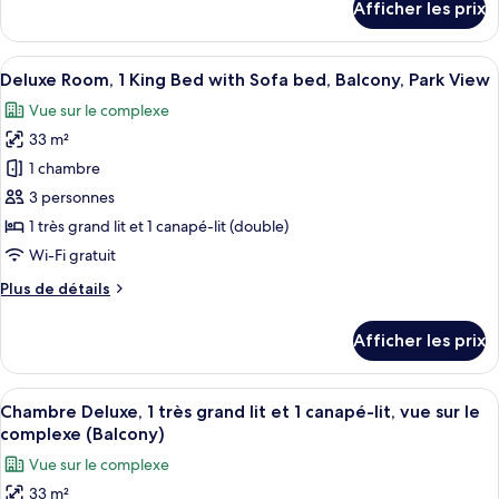
Afficher les prix
2
pour
Deluxe
Double
Room,
Afficher
Une chambre d’hôtel avec un grand lit
Beds,
8
2
Deluxe Room, 1 King Bed with Sofa bed, Balcony, Park View
toutes
Balcony,
Double
Vue sur le complexe
Beds,
les
Park
Balcony,
33 m²
photos
View
Park
pour
1 chambre
View
ce
3 personnes
type
1 très grand lit et 1 canapé-lit (double)
de
Wi-Fi gratuit
chambre :
Plus
Plus de détails
Deluxe
de
Room,
détails
Afficher les prix
1
pour
Deluxe
King
Room,
Afficher
Une chambre d’hôtel avec un grand lit,
Bed
13
1
Chambre Deluxe, 1 très grand lit et 1 canapé-lit, vue sur le
toutes
with
King
complexe (Balcony)
Bed
les
Sofa
Vue sur le complexe
with
photos
bed,
Sofa
33 m²