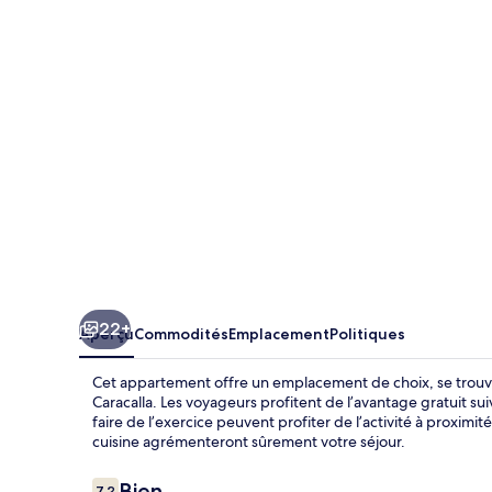
Caracalla
22+
Aperçu
Commodités
Emplacement
Politiques
Cet appartement offre un emplacement de choix, se trouv
Caracalla. Les voyageurs profitent de l’avantage gratuit sui
faire de l’exercice peuvent profiter de l’activité à proximité
cuisine agrémenteront sûrement votre séjour.
Avis
Bien
7,2