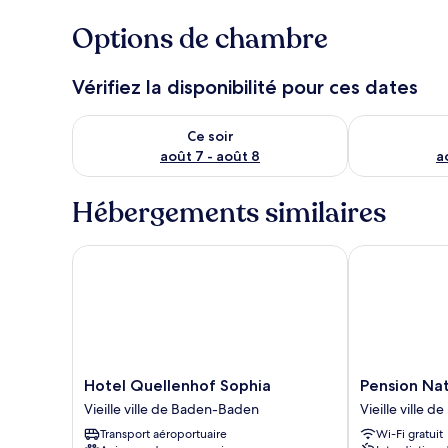
Options de chambre
Vérifiez la disponibilité pour ces dates
Vérifier la disponibilité pour ce soir août 7 - août 8
Vérifier la di
Ce soir
août 7 - août 8
a
Hébergements similaires
Hotel Quellenhof Sophia
Pension Natha
Hotel
Pension
Hotel Quellenhof Sophia
Pension Nat
Quellenhof
Nathalie
Vieille ville de Baden-Baden
Vieille ville 
Sophia
Leser
Transport aéroportuaire
Wi-Fi gratuit
Vieille
Vieille