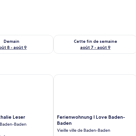
sponibilité pour demain août 8 - août 9
Vérifier la disponibilité pour cette fi
Demain
Cette fin de semaine
oût 8 - août 9
août 7 - août 9
lie Leser
Ferienwohnung I Love Baden-Baden
Ferienwohnung
halie Leser
Ferienwohnung I Love Baden-
I
Baden
de Baden-Baden
Love
Vieille ville de Baden-Baden
Baden-