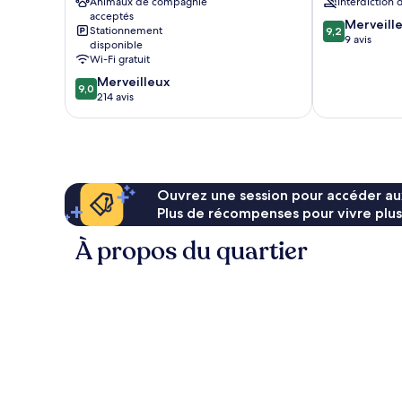
Animaux de compagnie
Interdiction
ville
ville
acceptés
de
de
9.2
Merveill
Stationnement
9,2
Baden-
Baden-
sur
9 avis
disponible
Baden
Baden
10,
Wi-Fi gratuit
Merveilleux,
9.0
Merveilleux
9 avis
9,0
sur
214 avis
10,
Merveilleux,
214 avis
Ouvrez une session pour accéder au
Plus de récompenses pour vivre plus
À propos du quartier