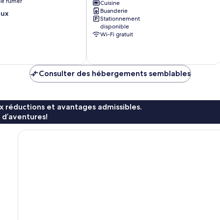
 de fumer
Baden
Cuisine
Buanderie
Vieille
eux
Stationnement
ville
disponible
de
Wi-Fi gratuit
Baden-
Baden
Consulter des hébergements semblables
x réductions et avantages admissibles.
 d’aventures!