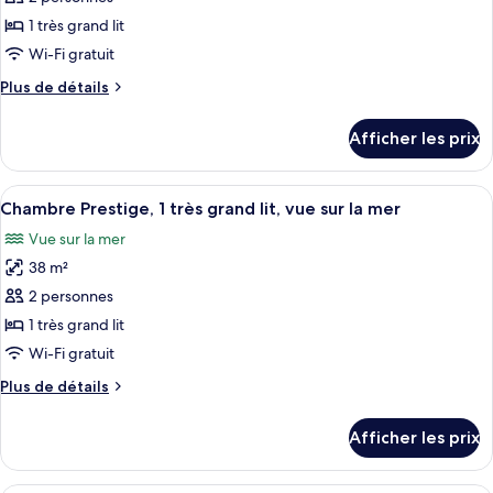
ce
1 très grand lit
type
Wi-Fi gratuit
de
Plus
Plus de détails
chambre :
de
Chambre
détails
Afficher les prix
pour
Prestige,
Chambre
1
Prestige,
Afficher
Une chambre d’hôtel moderne dotée d’u
très
8
1
Chambre Prestige, 1 très grand lit, vue sur la mer
toutes
grand
très
Vue sur la mer
grand
les
lit
lit
38 m²
photos
pour
2 personnes
ce
1 très grand lit
type
Wi-Fi gratuit
de
Plus
Plus de détails
chambre :
de
Chambre
détails
Afficher les prix
pour
Prestige,
Chambre
1
Prestige,
Une chambre d’hôtel avec un lit, deux f