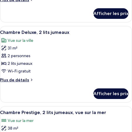
chambre :
de
Suite
détails
Afficher les prix
pour
Junior,
Suite
terrasse
Junior,
Afficher
Literie hypoallergénique, minibar, cof
8
terrasse
Chambre Deluxe, 2 lits jumeaux
toutes
Vue sur la ville
les
31 m²
photos
pour
2 personnes
ce
2 lits jumeaux
type
Wi-Fi gratuit
de
Plus
Plus de détails
chambre :
de
Chambre
détails
Afficher les prix
pour
Deluxe,
Chambre
2
Deluxe,
Afficher
Literie hypoallergénique, minibar, cof
lits
6
2
Chambre Prestige, 2 lits jumeaux, vue sur la mer
toutes
jumeaux
lits
Vue sur la mer
jumeaux
les
38 m²
photos