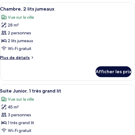
Prestige,
Afficher
Literie hypoallergénique, minibar, cof
lits
6
2
Chambre, 2 lits jumeaux
toutes
jumeaux
lits
Vue sur la ville
jumeaux
les
28 m²
photos
pour
2 personnes
ce
2 lits jumeaux
type
Wi-Fi gratuit
de
Plus
Plus de détails
chambre :
de
Chambre,
détails
Afficher les prix
pour
2
Chambre,
lits
2
Afficher
Une chambre d’hôtel moderne avec un g
jumeaux
9
lits
Suite Junior, 1 très grand lit
toutes
jumeaux
Vue sur la ville
les
45 m²
photos
pour
3 personnes
ce
1 très grand lit
type
Wi-Fi gratuit