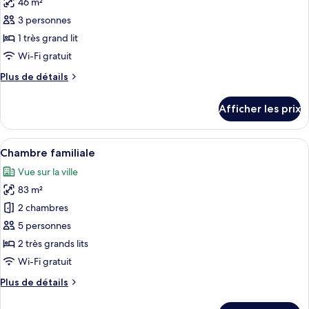
46 m²
photos
pour
3 personnes
ce
1 très grand lit
type
Wi-Fi gratuit
de
Plus
Plus de détails
chambre :
de
Suite
détails
Afficher les prix
pour
Junior,
Suite
vue
Junior,
Afficher
Une chambre d’hôtel moderne équipée d
sur
14
vue
Chambre familiale
toutes
la
sur
Vue sur la ville
la
les
mer
mer
83 m²
photos
pour
2 chambres
ce
5 personnes
type
2 très grands lits
de
Wi-Fi gratuit
chambre :
Plus
Plus de détails
Chambre
de
familiale
détails