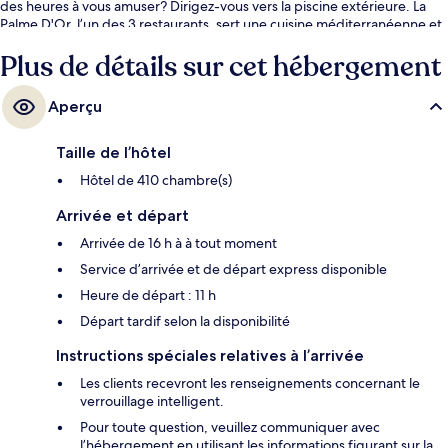
des heures à vous amuser? Dirigez-vous vers la piscine extérieure. La
Palme D'Or, l’un des 3 restaurants, sert une cuisine méditerranéenne et
est ouvert pour le le dîner et le le souper. Un bar-salon, un centre
Plus de détails sur cet hébergement
d’entraînement physique et terrasse sont d’autres commodités offertes
à hôtel de luxe. Les autres voyageurs adorent le personnel serviable.
Aperçu
Taille de l’hôtel
Hôtel de 410 chambre(s)
Arrivée et départ
Arrivée de 16 h à à tout moment
Service d’arrivée et de départ express disponible
Heure de départ : 11 h
Départ tardif selon la disponibilité
Instructions spéciales relatives à l’arrivée
Les clients recevront les renseignements concernant le
verrouillage intelligent.
Pour toute question, veuillez communiquer avec
l’hébergement en utilisant les informations figurant sur la