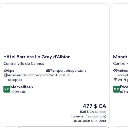
Hôtel Barrière Le Gray d'Albion
Mondria
Hôtel
Mondri
Hôtel Barrière Le Gray d'Albion
Mondr
Barrière
Cannes
Centre-ville de Cannes
Centre-v
Le
Centre-
Spa
Transport aéroportuaire
Anima
Gray
ville
Animaux de compagnie
Wi-Fi gratuit
accep
d'Albion
de
acceptés
Wi-Fi 
Centre-
Cannes
9.0
8.8
ville
Merveilleux
Exce
9,0
8,8
sur
sur
de
1 004 avis
673 a
10,
10,
Cannes
Merveilleux,
Excellen
Le
477 $ CA
1 004 avis
673 avis
prix
535 $ CA au total
est
(taxes et frais compris)
de
Du 30 août au 31 août
477 $ CA