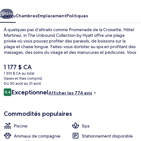
in
cédent
Suivant
The
137+
Aperçu
Chambres
Emplacement
Politiques
Unbound
À quelques pas d’attraits comme Promenade de la Croisette, Hôtel
Collection
Martinez, in The Unbound Collection by Hyatt offre une plage
privée où vous pouvez profiter des parasols, de boissons sur la
by
plage et chaise longue. Faites-vous dorloter au spa en profitant des
Hyatt
massages, des soins du visage et des manucures et pédicures. Vous
préférez passer des heures à vous amuser? Dirigez-vous vers la
piscine extérieure. La Palme D'Or, l’un des 3 restaurants, sert une
Le
1 177 $ CA
cuisine méditerranéenne et est ouvert pour le le dîner et le le
prix
1 310 $ CA au total
souper. Un bar-salon, un centre d’entraînement physique et
actuel
(taxes et frais compris)
terrasse sont d’autres commodités offertes à hôtel de luxe. Les
3 restaurants servant le déjeuner, le dî
est
Du 30 août au 31 août
autres voyageurs adorent le personnel serviable.
de 1 177 $ CA
Avis
Exceptionnel
9,4
Afficher les 774 avis
9,4 sur 10 –
Commodités populaires
Piscine
Spa
Animaux de compagnie
Stationnement disponible