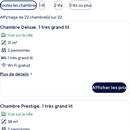
Filtres
Toutes les chambres
1 lit
2 lits
3 lits ou plus
disponibles
pour
Affichage de 22 chambre(s) sur 22
les
Afficher
Une chambre d’hôtel moderne dotée d’u
5
Chambre Deluxe, 1 très grand lit
chambres
toutes
Vue sur la ville
les
31 m²
photos
pour
2 personnes
ce
1 très grand lit
type
Wi-Fi gratuit
de
Plus
Plus de détails
chambre :
de
Chambre
détails
Afficher les prix
pour
Deluxe,
Chambre
1
Deluxe,
Afficher
Une chambre d’hôtel moderne équipée d
très
8
1
Chambre Prestige, 1 très grand lit
toutes
grand
très
Vue sur la ville
grand
les
lit
lit
38 m²
photos
pour
2 personnes