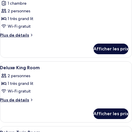
1 chambre
photos
pour
2 personnes
ce
1 très grand lit
type
Wi-Fi gratuit
de
Plus
Plus de détails
chambre :
de
Suite
détails
Afficher les prix
pour
exécutive,
Suite
vue
exécutive,
Afficher
Une salle de bain avec un bouquet de f
sur
2
vue
Deluxe King Room
toutes
la
sur
2 personnes
la
les
ville
ville
1 très grand lit
photos
pour
Wi-Fi gratuit
ce
Plus
Plus de détails
type
de
détails
de
Afficher les prix
pour
chambre :
Deluxe
Deluxe
King
Afficher
Gros plan d’une structure métallique c
1
Room