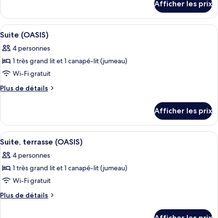
Afficher les prix
pour
Chambre
familiale
Afficher
Une chambre d’hôtel moderne avec un g
5
Suite (OASIS)
toutes
4 personnes
les
1 très grand lit et 1 canapé-lit (jumeau)
photos
pour
Wi-Fi gratuit
ce
Plus
Plus de détails
type
de
détails
de
Afficher les prix
pour
chambre :
Suite
Suite
(OASIS)
Afficher
Une chambre d’hôtel moderne dotée d’un
6
(OASIS)
Suite, terrasse (OASIS)
toutes
4 personnes
les
1 très grand lit et 1 canapé-lit (jumeau)
photos
pour
Wi-Fi gratuit
ce
Plus
Plus de détails
type
de
détails
de
Afficher les prix