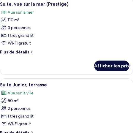
Afficher
très
11
1
Suite, vue sur la mer (Prestige)
toutes
grand
très
Vue sur la mer
grand
les
lit,
lit,
110 m²
photos
vue
vue
pour
3 personnes
sur
sur
ce
la
la
1 très grand lit
mer
type
mer
Wi-Fi gratuit
de
Plus
Plus de détails
chambre :
de
Suite,
détails
Afficher les prix
pour
vue
Suite,
sur
vue
Afficher
Une salle de bain moderne dotée d’une
la
9
sur
Suite Junior, terrasse
toutes
mer
la
Vue sur la ville
mer
les
(Prestige)
(Prestige)
50 m²
photos
pour
2 personnes
ce
1 très grand lit
type
Wi-Fi gratuit
de
Plus
Plus de détails