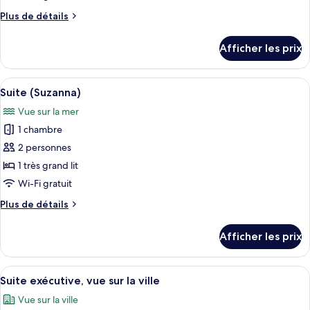
de
Plus
Plus de détails
chambre :
de
Suite
détails
Afficher les prix
pour
(Emmanuel)
Suite
(Emmanuel)
Afficher
Une chambre d’hôtel moderne dotée d’u
5
Suite (Suzanna)
toutes
Vue sur la mer
les
1 chambre
photos
pour
2 personnes
ce
1 très grand lit
type
Wi-Fi gratuit
de
Plus
Plus de détails
chambre :
de
Suite
détails
Afficher les prix
pour
(Suzanna)
Suite
(Suzanna)
Afficher
Une chambre d’hôtel moderne avec un g
2
Suite exécutive, vue sur la ville
toutes
Vue sur la ville
les