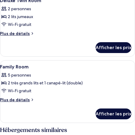
King
Deluxe Twin Room
toutes
Room
2 personnes
les
2 lits jumeaux
photos
pour
Wi-Fi gratuit
ce
Plus
Plus de détails
type
de
détails
de
Afficher les prix
pour
chambre :
Deluxe
Deluxe
Twin
Afficher
Un couloir d’hôtel moderne avec une po
2
Twin
Room
Family Room
toutes
Room
5 personnes
les
2 très grands lits et 1 canapé-lit (double)
photos
pour
Wi-Fi gratuit
ce
Plus
Plus de détails
type
de
détails
de
Afficher les prix
pour
chambre :
Family
Family
Room
Hébergements similaires
Room