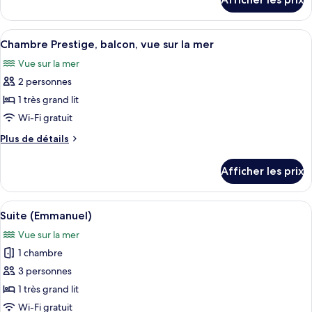
pour
chambre :
Suite,
Suite,
terrasse
Afficher
Un balcon avec une table préparée pou
5
terrasse
(OASIS)
Chambre Prestige, balcon, vue sur la mer
toutes
(OASIS)
Vue sur la mer
les
2 personnes
photos
pour
1 très grand lit
ce
Wi-Fi gratuit
type
Plus
Plus de détails
de
de
chambre :
détails
Afficher les prix
pour
Chambre
Chambre
Prestige,
Prestige,
Afficher
Une chambre d’hôtel avec un grand lit,
balcon,
6
balcon,
Suite (Emmanuel)
toutes
vue
vue
Vue sur la mer
sur
les
sur
la
1 chambre
photos
la
mer
pour
3 personnes
mer
ce
1 très grand lit
type
Wi-Fi gratuit