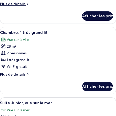
de
Plus
Plus de détails
chambre :
de
Suite
détails
Afficher les prix
pour
Junior,
Suite
1
Junior,
Afficher
Une chambre d’hôtel moderne dotée d’u
très
6
1
Chambre, 1 très grand lit
toutes
grand
très
Vue sur la ville
grand
les
lit
lit
28 m²
photos
pour
2 personnes
ce
1 très grand lit
type
Wi-Fi gratuit
de
Plus
Plus de détails
chambre :
de
Chambre,
détails
Afficher les prix
pour
1
Chambre,
très
1
Afficher
Une chambre d’hôtel moderne avec un g
grand
8
très
Suite Junior, vue sur la mer
toutes
lit
grand
Vue sur la mer
lit
les