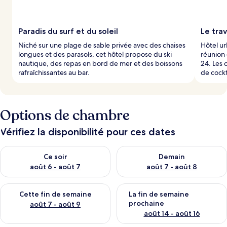
Paradis du surf et du soleil
Le trav
Niché sur une plage de sable privée avec des chaises
Hôtel ur
longues et des parasols, cet hôtel propose du ski
réunion 
nautique, des repas en bord de mer et des boissons
24. Les 
rafraîchissantes au bar.
de cockt
Options de chambre
Vérifiez la disponibilité pour ces dates
Vérifier la disponibilité pour ce soir août 6 - août 7
Vérifier la disponibilité pour 
Ce soir
Demain
août 6 - août 7
août 7 - août 8
Vérifier la disponibilité pour cette fin de semaine août 7 - aoû
Vérifier la disponibilité pour 
Cette fin de semaine
La fin de semaine
prochaine
août 7 - août 9
août 14 - août 16