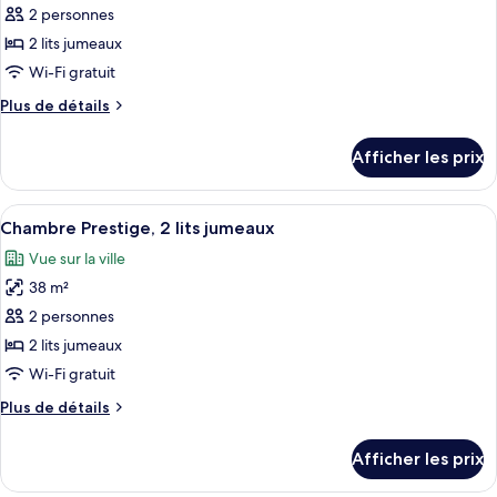
pour
2 personnes
ce
2 lits jumeaux
type
Wi-Fi gratuit
de
Plus
Plus de détails
chambre :
de
Chambre
détails
Afficher les prix
pour
Prestige,
Chambre
2
Prestige,
Afficher
Une chambre d’hôtel moderne équipée d’
lits
6
2
Chambre Prestige, 2 lits jumeaux
toutes
jumeaux,
lits
Vue sur la ville
jumeaux,
les
vue
vue
38 m²
photos
sur
sur
pour
2 personnes
la
la
ce
mer
mer
2 lits jumeaux
type
Wi-Fi gratuit
de
Plus
Plus de détails
chambre :
de
Chambre
détails
Afficher les prix
pour
Prestige,
Chambre
2