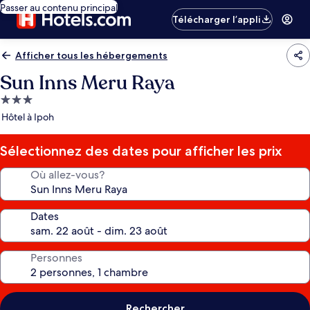
Passer au contenu principal
Télécharger l’appli
Afficher tous les hébergements
Sun Inns Meru Raya
Hébergement
3.0 étoiles
Hôtel à Ipoh
Sélectionnez des dates pour afficher les prix
Où allez-vous?
Dates
Personnes
Rechercher