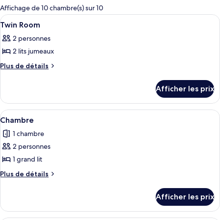
pour
Affichage de 10 chambre(s) sur 10
les
Afficher
Couette en duvet, bureau, système d’i
5
Twin Room
chambres
toutes
2 personnes
les
2 lits jumeaux
photos
pour
Plus
Plus de détails
de
ce
détails
type
Afficher les prix
pour
de
Twin
chambre :
Room
Afficher
Un plateau avec une tasse, des morceau
7
Twin
Chambre
toutes
Room
1 chambre
les
2 personnes
photos
pour
1 grand lit
ce
Plus
Plus de détails
type
de
détails
de
Afficher les prix
pour
chambre :
Chambre
Chambre