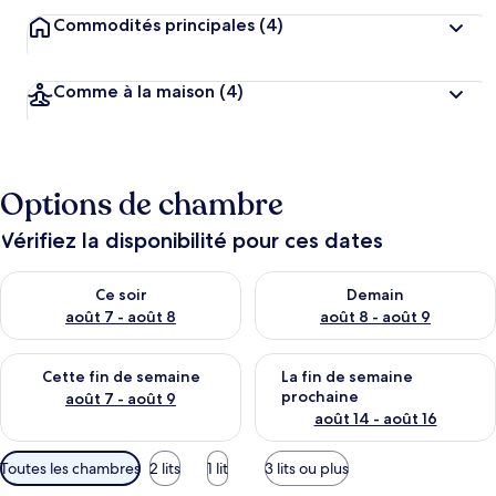
Commodités principales
(4)
Comme à la maison
(4)
Options de chambre
Vérifiez la disponibilité pour ces dates
Vérifier la disponibilité pour ce soir août 7 - août 8
Vérifier la disponibilité pour 
Ce soir
Demain
août 7 - août 8
août 8 - août 9
Vérifier la disponibilité pour cette fin de semaine août 7 - aoû
Vérifier la disponibilité pour 
Cette fin de semaine
La fin de semaine
prochaine
août 7 - août 9
août 14 - août 16
Filtres
Toutes les chambres
2 lits
1 lit
3 lits ou plus
disponibles