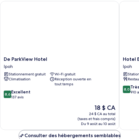
Room
De ParkView Hotel
Hotel Ex
Window
with
Window
De
Hotel
De ParkView Hotel
Hotel E
ParkView
Excelsio
Ipoh
Ipoh
Hotel
Ipoh
Stationnement gratuit
Wi-Fi gratuit
Statio
Ipoh
Climatisation
Réception ouverte en
Restau
tout temps
8.0
Trè
8,0
8.6
Excellent
sur
910 a
8,6
sur
137 avis
10,
10,
Très
Le
18 $ CA
Excellent,
bien,
prix
137 avis
24 $ CA au total
910 avis
est
(taxes et frais compris)
de
Du 9 août au 10 août
18 $ CA
Consulter des hébergements semblables