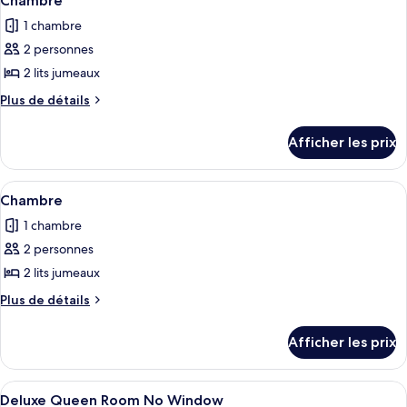
Chambre
toutes
1 chambre
les
2 personnes
photos
pour
2 lits jumeaux
ce
Plus
Plus de détails
type
de
détails
de
Afficher les prix
pour
chambre :
Chambre
Chambre
Afficher
Un plateau avec une tasse, des morceau
4
Chambre
toutes
1 chambre
les
2 personnes
photos
pour
2 lits jumeaux
ce
Plus
Plus de détails
type
de
détails
de
Afficher les prix
pour
chambre :
Chambre
Chambre
Afficher
Un lit bien fait, avec du linge de lit 
4
Deluxe Queen Room No Window