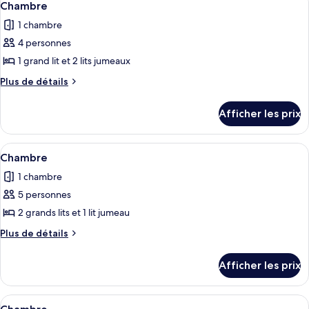
5
Chambre
toutes
1 chambre
les
4 personnes
photos
pour
1 grand lit et 2 lits jumeaux
ce
Plus
Plus de détails
type
de
détails
de
Afficher les prix
pour
chambre :
Chambre
Chambre
Afficher
Un plateau avec une tasse, des morceau
7
Chambre
toutes
1 chambre
les
5 personnes
photos
pour
2 grands lits et 1 lit jumeau
ce
Plus
Plus de détails
type
de
détails
de
Afficher les prix
pour
chambre :
Chambre
Chambre
Afficher
Un plateau avec une tasse, des morceau
4