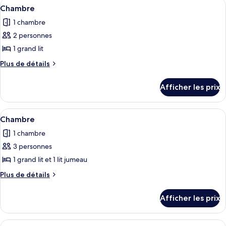
Afficher
Un plateau avec une tasse, des morceau
7
Chambre
toutes
1 chambre
les
2 personnes
photos
pour
1 grand lit
ce
Plus
Plus de détails
type
de
détails
de
Afficher les prix
pour
chambre :
Chambre
Chambre
Afficher
Une chambre d’hôtel avec deux lits, ch
6
Chambre
toutes
1 chambre
les
3 personnes
photos
pour
1 grand lit et 1 lit jumeau
ce
Plus
Plus de détails
type
de
détails
de
Afficher les prix
pour
chambre :
Chambre
Chambre
Afficher
Une chambre d’hôtel avec deux lits, u