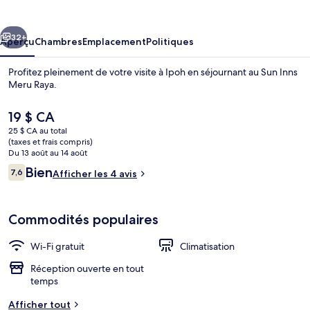
Inns
Meru
cédent
Suivant
Raya
32+
Aperçu
Chambres
Emplacement
Politiques
Profitez pleinement de votre visite à Ipoh en séjournant au Sun Inns
Meru Raya.
Le
19 $ CA
prix
25 $ CA au total
actuel
(taxes et frais compris)
est
Du 13 août au 14 août
de 19 $ CA
Avis
Bien
7,6
Afficher les 4 avis
7,6 sur 10 –
Chambre | Couette en duvet, bureau, 
Commodités populaires
Wi-Fi gratuit
Climatisation
Réception ouverte en tout
temps
Afficher tout