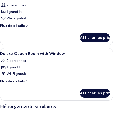
toutes
2 personnes
les
1 grand lit
photos
pour
Wi-Fi gratuit
ce
Plus
Plus de détails
type
de
détails
de
Afficher les prix
pour
chambre :
Deluxe
Deluxe
Queen
Afficher
Couette en duvet, bureau, système d’i
2
Queen
Room
Deluxe Queen Room with Window
toutes
No
Room
2 personnes
Window
les
No
1 grand lit
photos
Window
pour
Wi-Fi gratuit
ce
Plus
Plus de détails
type
de
détails
de
Afficher les prix
pour
chambre :
Deluxe
Deluxe
Queen
Hébergements similaires
Queen
Room
with