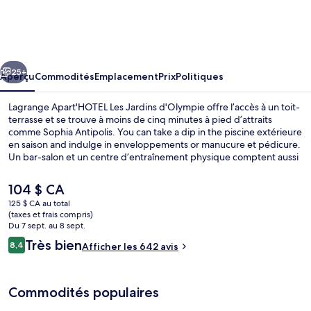
Lagrange
Apart'HOTEL
Les
cédent
Suivant
Jardins
25+
Aperçu
Commodités
Emplacement
Prix
Politiques
d'Olympie
Lagrange Apart'HOTEL Les Jardins d'Olympie offre l’accès à un toit-
terrasse et se trouve à moins de cinq minutes à pied d’attraits
comme Sophia Antipolis. You can take a dip in the piscine extérieure
en saison and indulge in enveloppements or manucure et pédicure.
Un bar-salon et un centre d’entraînement physique comptent aussi
parmi les points saillants. De plus, hôtels-résidences offrent des
téléviseurs à écran plat et l’accès inclus au Wi-Fi. Les autres
Le
104 $ CA
voyageurs adorent le personnel serviable.
prix
125 $ CA au total
actuel
(taxes et frais compris)
Piscine extérieure en saison, accès poss
est
Du 7 sept. au 8 sept.
de 104 $ CA
Avis
Très bien
8,4
Afficher les 642 avis
8,4 sur 10 –
Commodités populaires