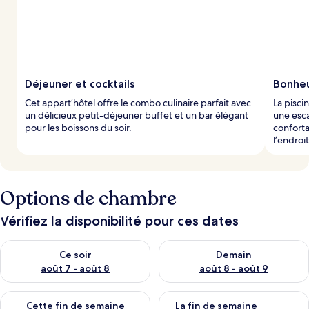
Déjeuner et cocktails
Bonheu
Cet appart’hôtel offre le combo culinaire parfait avec
La pisci
un délicieux petit-déjeuner buffet et un bar élégant
une esca
pour les boissons du soir.
conforta
l’endroi
Options de chambre
Vérifiez la disponibilité pour ces dates
Vérifier la disponibilité pour ce soir août 7 - août 8
Vérifier la disponibilité pour 
Ce soir
Demain
août 7 - août 8
août 8 - août 9
Vérifier la disponibilité pour cette fin de semaine août 7 - aoû
Vérifier la disponibilité pour 
Cette fin de semaine
La fin de semaine