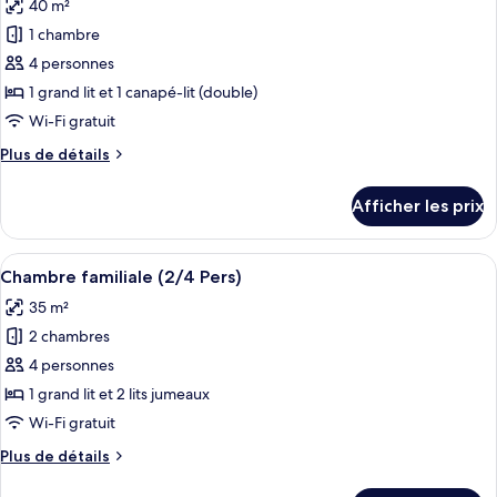
40 m²
les
1 chambre
photos
pour
4 personnes
ce
1 grand lit et 1 canapé-lit (double)
type
Wi-Fi gratuit
de
Plus
Plus de détails
chambre :
de
Appartement,
détails
Afficher les prix
pour
1
Appartement,
chambre,
1
Afficher
Une chambre d’hôtel moderne avec un g
terrasse
5
chambre,
Chambre familiale (2/4 Pers)
toutes
(4
terrasse
35 m²
(4
les
Pers)
Pers)
2 chambres
photos
pour
4 personnes
ce
1 grand lit et 2 lits jumeaux
type
Wi-Fi gratuit
de
Plus
Plus de détails
chambre :
de
Chambre
détails