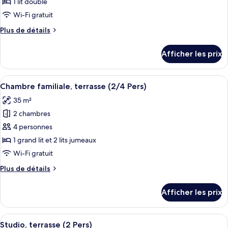
ce
1 lit double
type
Wi-Fi gratuit
de
Plus
Plus de détails
chambre :
de
Chambre
détails
Afficher les prix
pour
Double
Chambre
ou
Double
Afficher
Une chambre d’hôtel moderne avec deux 
Twin
5
ou
Chambre familiale, terrasse (2/4 Pers)
toutes
(Sans
Twin
35 m²
(Sans
les
Cuisine)
Cuisine)
2 chambres
photos
pour
4 personnes
ce
1 grand lit et 2 lits jumeaux
type
Wi-Fi gratuit
de
Plus
Plus de détails
chambre :
de
Chambre
détails
Afficher les prix
pour
familiale,
Chambre
terrasse
familiale,
Afficher
Une chambre d’hôtel moderne, équipée d
(2/4
5
terrasse
Studio, terrasse (2 Pers)