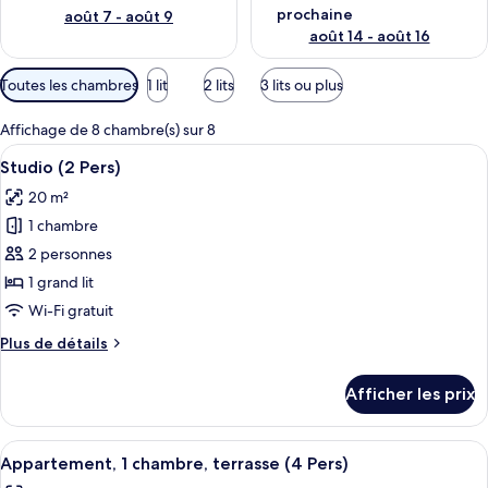
prochaine
août 7 - août 9
août 14 - août 16
Filtres
Toutes les chambres
1 lit
2 lits
3 lits ou plus
disponibles
pour
Affichage de 8 chambre(s) sur 8
les
Afficher
Une chambre d’hôtel moderne dotée d’u
5
Studio (2 Pers)
chambres
toutes
20 m²
les
1 chambre
photos
pour
2 personnes
ce
1 grand lit
type
Wi-Fi gratuit
de
Plus
Plus de détails
chambre :
de
Studio
détails
Afficher les prix
pour
(2
Studio
Pers)
(2
Afficher
Une chambre d’hôtel moderne avec un g
3
Pers)
Appartement, 1 chambre, terrasse (4 Pers)
toutes