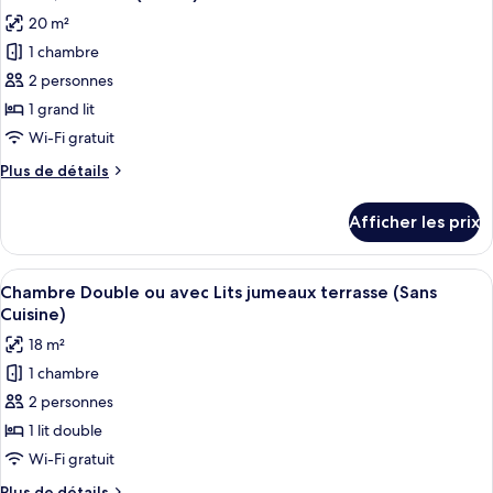
toutes
Pers)
(2/4
20 m²
Pers)
les
1 chambre
photos
pour
2 personnes
ce
1 grand lit
type
Wi-Fi gratuit
de
Plus
Plus de détails
chambre :
de
Studio,
détails
Afficher les prix
pour
terrasse
Studio,
(2
terrasse
Afficher
Une chambre d’hôtel moderne avec un g
Pers)
5
(2
Chambre Double ou avec Lits jumeaux terrasse (Sans
toutes
Pers)
Cuisine)
les
18 m²
photos
1 chambre
pour
2 personnes
ce
type
1 lit double
de
Wi-Fi gratuit
chambre :
Plus
Plus de détails