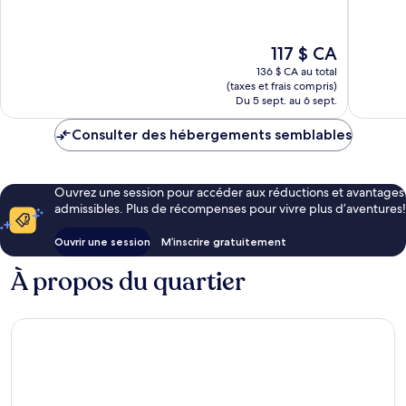
10,
10,
Très
Bien,
bien,
518 avis
Le
117 $ CA
951 avis
prix
136 $ CA au total
est
(taxes et frais compris)
de
Du 5 sept. au 6 sept.
117 $ CA
Consulter des hébergements semblables
Ouvrez une session pour accéder aux réductions et avantages
admissibles. Plus de récompenses pour vivre plus d’aventures!
Ouvrir une session
M’inscrire gratuitement
À propos du quartier