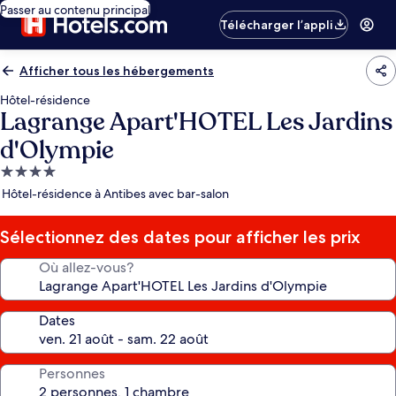
Passer au contenu principal
Télécharger l’appli
Afficher tous les hébergements
Hôtel-résidence
Lagrange Apart'HOTEL Les Jardins
d'Olympie
Hébergement
4.0 étoiles
Hôtel-résidence à Antibes avec bar-salon
Sélectionnez des dates pour afficher les prix
Où allez-vous?
Dates
Personnes