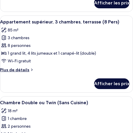
Afficher les prix
pour
familiale
Chambre
(2/4
familiale
Afficher
Un salon moderne comprenant un coin r
Pers)
5
(2/4
Appartement supérieur, 3 chambres, terrasse (8 Pers)
toutes
Pers)
85 m²
les
3 chambres
photos
pour
8 personnes
ce
1 grand lit, 4 lits jumeaux et 1 canapé-lit (double)
type
Wi-Fi gratuit
de
Plus
Plus de détails
chambre :
de
Appartement
détails
Afficher les prix
pour
supérieur,
Appartement
3
supérieur,
Afficher
Une chambre d’hôtel avec un grand lit
chambres,
5
3
Chambre Double ou Twin (Sans Cuisine)
toutes
terrasse
chambres,
18 m²
terrasse
les
(8
(8
1 chambre
photos
Pers)
Pers)
pour
2 personnes