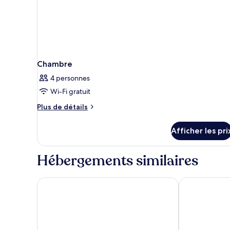
Chambre
4 personnes
Wi-Fi gratuit
Plus
Plus de détails
de
détails
Afficher les pri
pour
Chambre
Hébergements similaires
Leonardo Hotel Amsterdam Rembrandtpark
Holiday Inn E