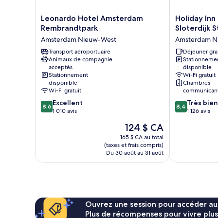
Leonardo
Holiday
Leonardo Hotel Amsterdam
Holiday Inn
Hotel
Inn
Rembrandtpark
Sloterdijk 
Amsterdam
Express
Amsterdam Nieuw-West
Amsterdam N
Rembrandtpark
Amsterdam
Amsterdam
Transport aéroportuaire
-
Déjeuner gra
Animaux de compagnie
Stationneme
Nieuw-
Sloterdijk
acceptés
disponible
West
Station
Stationnement
Wi-Fi gratuit
by
disponible
Chambres
IHG
Wi-Fi gratuit
communicante
Amsterdam
8.6
8.4
Excellent
Très bien
Nieuw-
8,6
8,4
sur
sur
1 010 avis
1 126 avis
West
10,
10,
Le
124 $ CA
Excellent,
Très
prix
1 010 avis
bien,
165 $ CA au total
est
(taxes et frais compris)
1 126 avis
de
Du 30 août au 31 août
124 $ CA
Ouvrez une session pour accéder au
Plus de récompenses pour vivre plus