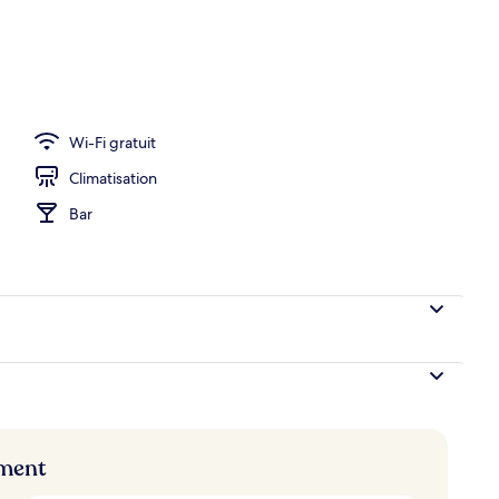
îner servis sur place
Wi-Fi gratuit
Climatisation
Bar
ement