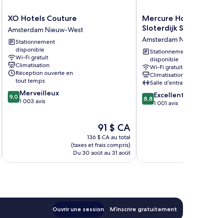
XO
Mercure
XO Hotels Couture
Mercure Hotel Ams
Hotels
Hotel
Sloterdijk Station
Amsterdam Nieuw-West
Couture
Amsterdam
Amsterdam Nieuw-West
Stationnement
Amsterdam
Sloterdijk
disponible
Nieuw-
Station
Stationnement
Wi-Fi gratuit
disponible
West
Amsterdam
Climatisation
Wi-Fi gratuit
Nieuw-
Réception ouverte en
Climatisation
West
tout temps
Salle d’entraînement
9.0
Merveilleux
8.8
Excellent
9,0
8,8
sur
1 003 avis
sur
1 001 avis
10,
10,
Merveilleux,
Excellent,
Le
91 $ CA
1 003 avis
1 001 avis
prix
136 $ CA au total
est
(taxes et frais compris)
(taxe
de
Du 30 août au 31 août
Du
91 $ CA
Ouvrir une session
M’inscrire gratuitement