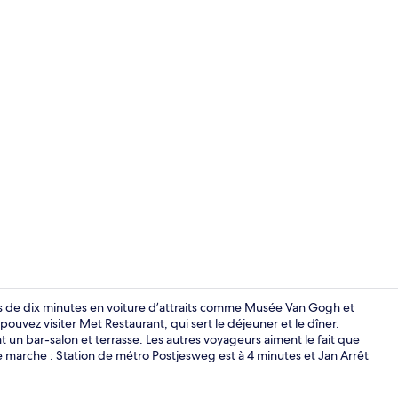
Déjeuner et d
s de dix minutes en voiture d’attraits comme Musée Van Gogh et
uvez visiter Met Restaurant, qui sert le déjeuner et le dîner.
nt un bar-salon et terrasse. Les autres voyageurs aiment le fait que
Chambre Junio
 marche : Station de métro Postjesweg est à 4 minutes et Jan Arrêt