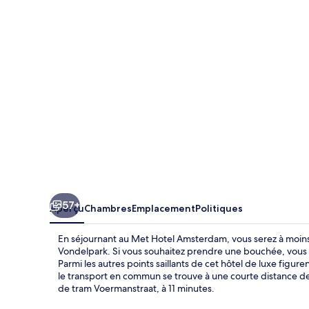
Hotel
Amsterdam
57+
Aperçu
Chambres
Emplacement
Politiques
En séjournant au Met Hotel Amsterdam, vous serez à moin
Vondelpark. Si vous souhaitez prendre une bouchée, vous po
Parmi les autres points saillants de cet hôtel de luxe figure
le transport en commun se trouve à une courte distance de
de tram Voermanstraat, à 11 minutes.