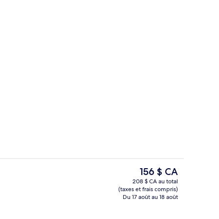
îner servis sur place
Intérieur de l’entrée
Le
156 $ CA
prix
208 $ CA au total
actuel
(taxes et frais compris)
r double, pas de fenêtre | Salle de bain | Douche, douche cascade, articles d
Couloir
est
Du 17 août au 18 août
de 156 $ CA