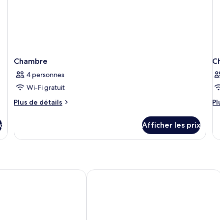
ré
Chambre
C
4 personnes
Wi-Fi gratuit
Plus
Pl
Plus de détails
Pl
de
d
détails
dé
x
Afficher les prix
pour
po
Chambre
C
xpress Amsterdam - Sloterdijk Station by IHG
Hotel2Stay