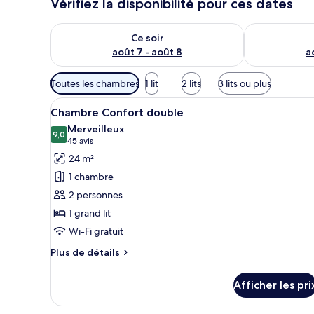
Vérifiez la disponibilité pour ces dates
Vérifier la disponibilité pour ce soir août 7 - août 8
Vérifier la di
Ce soir
août 7 - août 8
a
Filtres
Toutes les chambres
1 lit
2 lits
3 lits ou plus
disponibles
Afficher
Une chambre d’hôtel moderne ave
pour
9
Chambre Confort double
toutes
les
Merveilleux
les
9,0
chambres
9,0 sur 10
(45 avis)
45 avis
photos
24 m²
pour
1 chambre
ce
2 personnes
type
1 grand lit
de
Wi-Fi gratuit
chambre :
Chambre
Plus
Plus de détails
Confort
de
détails
double
Afficher les pri
pour
Chambre