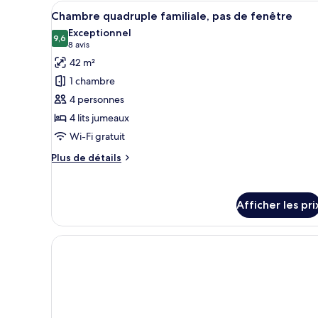
Confort
Afficher
Une chambre d’hôtel moderne av
17
double
Chambre quadruple familiale, pas de fenêtre
toutes
Exceptionnel
les
9,6
9,6 sur 10
(8 avis)
8 avis
photos
42 m²
pour
1 chambre
ce
4 personnes
type
4 lits jumeaux
de
Wi-Fi gratuit
chambre :
Chambre
Plus
Plus de détails
quadruple
de
détails
familiale,
pour
pas
Afficher les pri
Chambre
de
quadruple
familiale,
fenêtre
pas
de
fenêtre