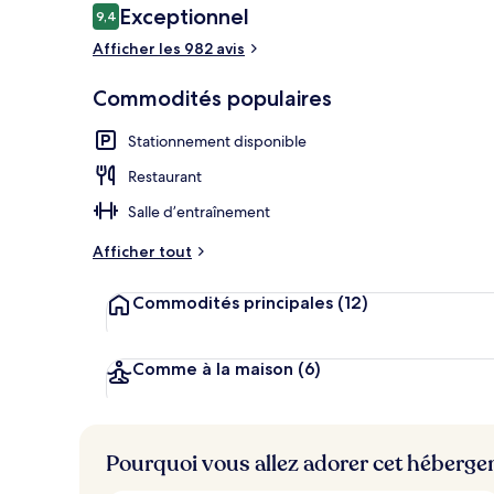
Avis
Exceptionnel
9,4
9,4 sur 10 –
Afficher les 982 avis
Déjeuner et d
Commodités populaires
Stationnement disponible
Restaurant
Salle d’entraînement
Afficher tout
Commodités principales
(12)
Comme à la maison
(6)
Pourquoi vous allez adorer cet héberg