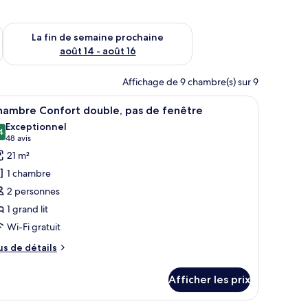
n de semaine août 7 - août 9
Vérifier la disponibilité pour la fin de semaine prochaine août 
La fin de semaine prochaine
août 14 - août 16
Affichage de 9 chambre(s) sur 9
r.
lits, un fauteuil en cuir, un lambris en bois et une table de chevet.
fficher
Chambre Confort double, pas de fenêtre | Drap
11
hambre Confort double, pas de fenêtre
outes
Exceptionnel
s
4
9,4 sur 10
(48 avis)
48 avis
hotos
21 m²
our
1 chambre
e
2 personnes
ype
1 grand lit
e
Wi-Fi gratuit
hambre :
hambre
us
us de détails
onfort
e
tails
ouble,
Afficher les prix
ur
as
hambre