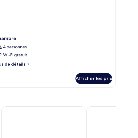
duite
hambre
4 personnes
Wi-Fi gratuit
us
us de détails
e
tails
Afficher les prix
ur
hambre
XO Hotels Couture
Mercure Hotel Amsterd