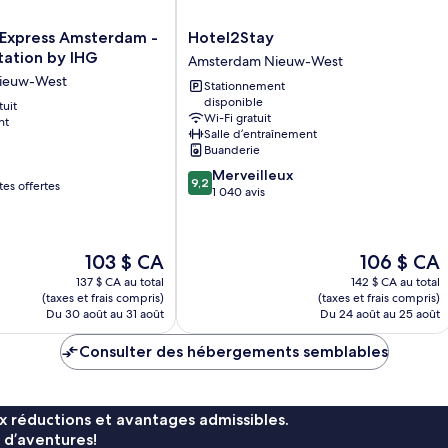
Hotel2Stay
 Express Amsterdam -
Hotel2Stay
Amsterdam
Station by IHG
Amsterdam Nieuw-West
Nieuw-
ieuw-West
Stationnement
West
disponible
tuit
Wi-Fi gratuit
nt
Salle d’entraînement
Buanderie
9.2
Merveilleux
9,2
s offertes
sur
1 040 avis
10,
Merveilleux,
1 040 avis
Le
Le
103 $ CA
106 $ CA
prix
prix
137 $ CA au total
142 $ CA au total
est
est
(taxes et frais compris)
(taxes et frais compris)
de
de
Du 30 août au 31 août
Du 24 août au 25 août
103 $ CA
106 $ CA
Consulter des hébergements semblables
x réductions et avantages admissibles.
 d’aventures!