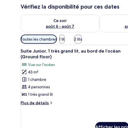
Vérifiez la disponibilité pour ces dates
Vérifier la disponibilité pour ce soir août 6 - août 7
Vérifier la di
Ce soir
août 6 - août 7
a
Filtres
Toutes les chambres
1 lit
2 lits
disponibles
Afficher
Une chambre d’hôtel avec un li
pour
8
Suite Junior, 1 très grand lit, au bord de l’océan
toutes
les
(Ground floor)
les
chambres
Vue sur l’océan
photos
43 m²
pour
1 chambre
ce
type
4 personnes
de
1 très grand lit
chambre :
Plus
Plus de détails
Suite
de
Junior,
détails
pour
1
Suite
très
Afficher les pri