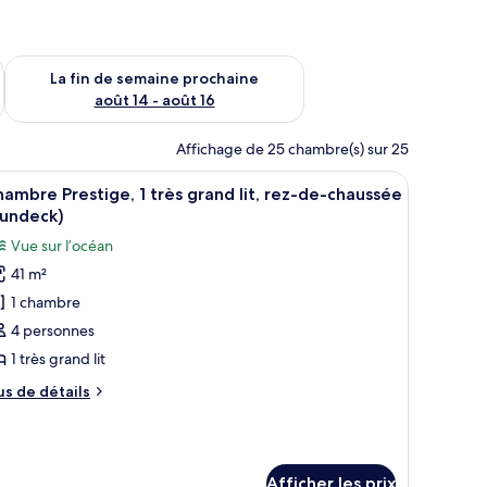
n de semaine août 7 - août 9
Vérifier la disponibilité pour la fin de semaine prochaine août 
La fin de semaine prochaine
août 14 - août 16
Affichage de 25 chambre(s) sur 25
 un bureau avec une chaise, une télévision et une vue sur l’océan.
fficher
Une chambre d’hôtel avec un grand lit, un bur
9
ambre Prestige, 1 très grand lit, rez-de-chaussée
outes
Sundeck)
s
Vue sur l’océan
hotos
41 m²
our
1 chambre
e
ype
4 personnes
e
1 très grand lit
hambre :
us
us de détails
hambre
e
restige,
tails
ur
hambre
rès
Afficher les prix