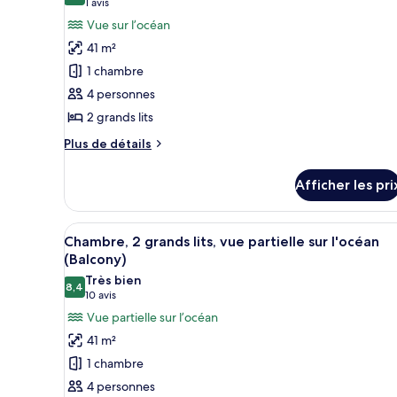
photos
(1 avis)
1 avis
vue
(Balcony)
pour
Vue sur l’océan
sur
ce
l’océan
41 m²
(Balcony)
type
1 chambre
de
4 personnes
chambre :
2 grands lits
Chambre
Prestige,
Plus
Plus de détails
de
2
détails
grands
Afficher les pri
pour
lits,
Chambre
rez-
Prestige,
Afficher
Une chambre d’hôtel avec deux l
9
2
Chambre, 2 grands lits, vue partielle sur l'océan
de-
toutes
grands
(Balcony)
chaussée
lits,
les
Très bien
(Sundeck)
rez-
8,4
photos
8,4 sur 10
(10 avis)
10 avis
de-
pour
Vue partielle sur l’océan
chaussée
ce
(Sundeck)
41 m²
type
1 chambre
de
4 personnes
chambre :