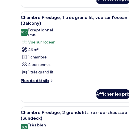
Junior,
grand
1
très
lit,
Afficher
Une chambre d’hôtel dotée d’un
grand
5
Chambre Prestige, 1 très grand lit, vue sur l’océan
au
toutes
lit,
(Balcony)
bord
au
les
Exceptionnel
de
bord
10,0
photos
10,0 sur 10
(1 avis)
1 avis
de
l’océan
pour
l’océan
Vue sur l’océan
(Ground
ce
(Ground
43 m²
floor)
floor)
type
1 chambre
de
4 personnes
chambre :
1 très grand lit
Chambre
Prestige,
Plus
Plus de détails
de
1
détails
très
Afficher les pri
pour
grand
Chambre
lit,
Prestige,
Afficher
Une chambre d’hôtel avec deux 
8
1
Chambre Prestige, 2 grands lits, rez-de-chaussée
vue
toutes
très
(Sundeck)
sur
grand
les
Très bien
l’océan
lit,
8,0
8,0 sur 10