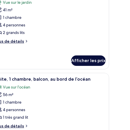
hotos
Vue sur le jardin
ue
our
napé-
41 m²
rtielle
e
ur
1 chambre
e
ype
'océan
rtielle
4 personnes
e
r
Balcony)
2 grands lits
hambre :
océan
hambre,
alcony)
us
us de détails
e
tails
rands
ur
ts,
Afficher les prix
ambre,
ue
ands
ur
 bureau, une chaise et une vue sur l’océan.
fficher
Un salon moderne avec un canapé, des fauteuil
s,
8
ite, 1 chambre, balcon, au bord de l’océan
outes
e
rdin
Vue sur l’océan
r
s
Balcony)
56 m²
hotos
rdin
our
1 chambre
alcony)
e
4 personnes
ype
1 très grand lit
e
us
us de détails
hambre :