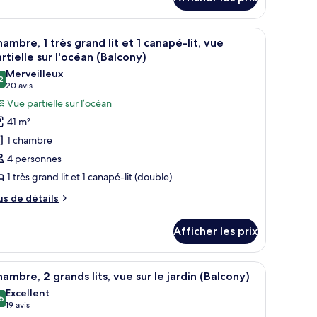
estige,
rand
ès
t,
, un bureau avec une chaise, un balcon donnant sur des palmiers et des imm
fficher
Une chambre d’hôtel avec un grand lit, un bure
and
9
ambre, 1 très grand lit et 1 canapé-lit, vue
ez-
outes
rtielle sur l'océan (Balcony)
e-
z-
s
Merveilleux
haussée
-
2
hotos
9,2 sur 10
(20 avis)
20 avis
aussée
Sundeck)
our
undeck)
Vue partielle sur l’océan
e
41 m²
ype
1 chambre
e
4 personnes
hambre :
1 très grand lit et 1 canapé-lit (double)
hambre,
us
us de détails
e
rès
tails
rand
Afficher les prix
ur
t
ambre,
t
 de l’océan (Oceanfront) | Coffre-fort, bureau, fer et planche à repasser, lit 
fficher
Une chambre d’hôtel avec un grand lit, une ch
10
ès
ambre, 2 grands lits, vue sur le jardin (Balcony)
outes
and
Excellent
anapé-
s
6
8,6 sur 10
(19 avis)
19 avis
t,