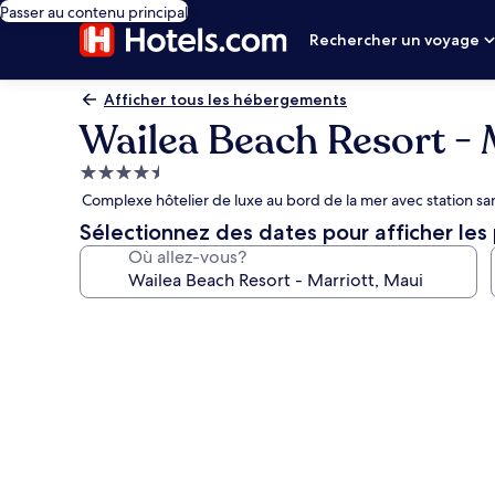
Passer au contenu principal
Rechercher un voyage
Afficher tous les hébergements
Wailea Beach Resort - 
Hébergement
4.5 étoiles
Complexe hôtelier de luxe au bord de la mer avec station sa
Sélectionnez des dates pour afficher les 
Où allez-vous?
Galerie
de
photos
de
l’hébergement
Wailea