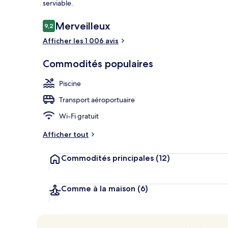
serviable.
Avis
Merveilleux
9,2
9,2 sur 10 –
4 piscines ex
Afficher les 1 006 avis
Commodités populaires
Piscine
Transport aéroportuaire
Wi-Fi gratuit
Afficher tout
Commodités principales
(12)
Comme à la maison
(6)