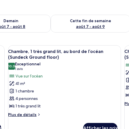
sponibilité pour demain août 7 - août 8
Vérifier la disponibilité pour cette fi
Demain
Cette fin de semaine
oût 7 - août 8
août 7 - août 9
t, un canapé, un bureau et une vue sur l’océan.
Afficher
Une chambre d’hôtel avec un grand lit,
A
8
Chambre, 1 très grand lit, au bord de l’océan
Ch
toutes
t
(Sundeck Ground floor)
(
les
le
Exceptionnel
10,0
photos
p
10,0 sur 10
(1 avis)
1 avis
pour
p
Vue sur l’océan
ce
c
41 m²
type
t
1 chambre
de
d
4 personnes
chambre :
c
Pl
Pl
1 très grand lit
Chambre,
C
d
1
P
dé
Plus
Plus de détails
po
de
très
1
C
détails
grand
t
x
Afficher les prix