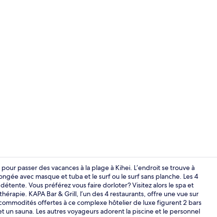
Vidéo de l’
 pour passer des vacances à la plage à Kihei. L’endroit se trouve à
ongée avec masque et tuba et le surf ou le surf sans planche. Les 4
détente. Vous préférez vous faire dorloter? Visitez alors le spa et
Coffre-fort, 
rapie. KAPA Bar & Grill, l’un des 4 restaurants, offre une vue sur
res commodités offertes à ce complexe hôtelier de luxe figurent 2 bars
t un sauna. Les autres voyageurs adorent la piscine et le personnel