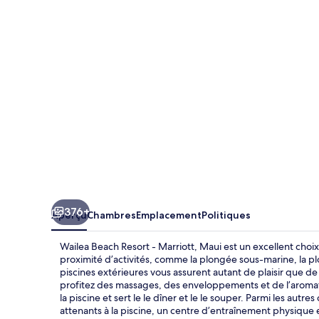
Beach
Resort
-
Marriott,
Maui
376+
Aperçu
Chambres
Emplacement
Politiques
Wailea Beach Resort - Marriott, Maui est un excellent choix
proximité d’activités, comme la plongée sous-marine, la pl
piscines extérieures vous assurent autant de plaisir que de 
profitez des massages, des enveloppements et de l’aromathé
la piscine et sert le le dîner et le le souper. Parmi les aut
attenants à la piscine, un centre d’entraînement physique e