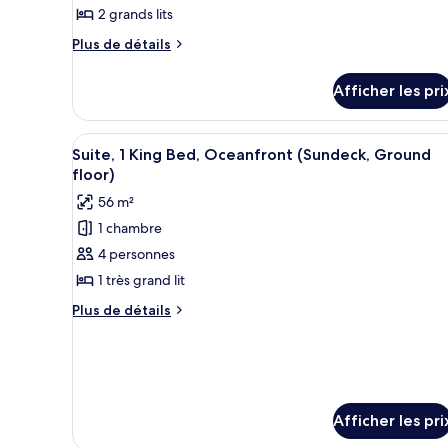
2 grands lits
Chambre,
2
Plus
Plus de détails
de
grands
détails
lits,
Afficher les pri
pour
vue
Chambre,
partielle
2
Afficher
Un salon moderne doté d’une gr
17
grands
Suite, 1 King Bed, Oceanfront (Sundeck, Ground
sur
toutes
lits,
floor)
l'océan
vue
les
(Balcony)
56 m²
partielle
photos
sur
1 chambre
pour
l'océan
4 personnes
ce
(Balcony)
type
1 très grand lit
de
Plus
Plus de détails
chambre :
de
détails
Suite,
pour
1
Suite,
King
1
Bed,
King
Afficher les pri
Bed,
Oceanfront