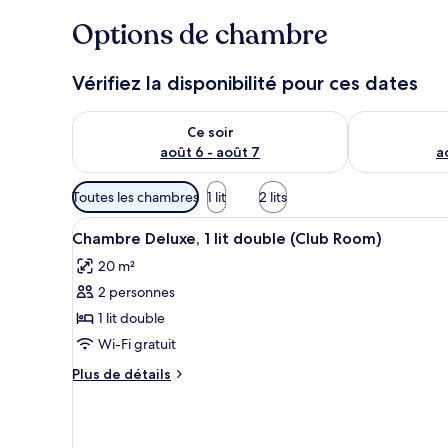
Options de chambre
Vérifiez la disponibilité pour ces dates
Vérifier la disponibilité pour ce soir août 6 - août 7
Vérifier la di
Ce soir
août 6 - août 7
a
Filtres
Toutes les chambres
1 lit
2 lits
disponibles
Afficher
Une chambre d’hôtel avec un gr
pour
5
Chambre Deluxe, 1 lit double (Club Room)
toutes
les
20 m²
les
chambres
2 personnes
photos
pour
1 lit double
ce
Wi-Fi gratuit
type
Plus
Plus de détails
de
de
chambre :
détails
pour
Chambre
Chambre