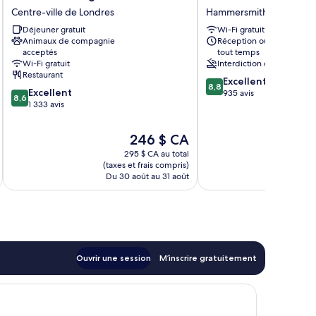
by
London
Centre-ville de Londres
Hammersmith et Fulham
Marriott
Hammersmith
London
Déjeuner gratuit
-
Wi-Fi gratuit
Animaux de compagnie
Réception ouverte en
Kensington
Talgarth
acceptés
tout temps
Centre-
Road
Wi-Fi gratuit
Interdiction de fumer
ville
Hammersmith
Restaurant
8.8
de
et
Excellent
8,8
8.6
Excellent
sur
Londres
Fulham
935 avis
8,6
sur
1 333 avis
10,
10,
Excellent,
Excellent,
935 avis
Le
246 $ CA
1 333 avis
prix
295 $ CA au total
est
(taxes et frais compris)
(taxe
de
Du 30 août au 31 août
Du
246 $ CA
Ouvrir une session
M’inscrire gratuitement