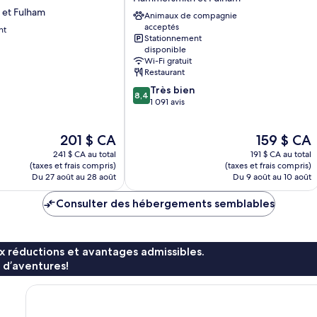
West
et Fulham
Animaux de compagnie
Hammersmith
acceptés
nt
et
Stationnement
Fulham
disponible
Wi-Fi gratuit
Restaurant
8.4
Très bien
8,4
sur
1 091 avis
10,
Très
Le
Le
201 $ CA
159 $ CA
bien,
prix
prix
1 091 avis
241 $ CA au total
191 $ CA au total
est
est
(taxes et frais compris)
(taxes et frais compris)
de
de
Du 27 août au 28 août
Du 9 août au 10 août
201 $ CA
159 $ CA
Consulter des hébergements semblables
x réductions et avantages admissibles.
 d’aventures!