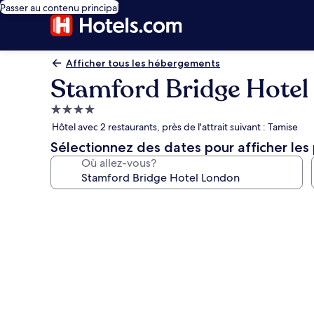
Passer au contenu principal
Afficher tous les hébergements
Stamford Bridge Hote
Hébergement
4.0 étoiles
Hôtel avec 2 restaurants, près de l'attrait suivant : Tamise
Sélectionnez des dates pour afficher les 
Où allez-vous?
Galerie
de
photos
de
l’hébergement
Stamford