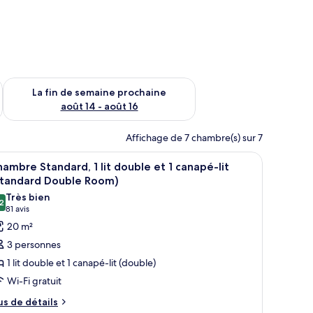
n de semaine août 7 - août 9
Vérifier la disponibilité pour la fin de semaine prochaine août 
La fin de semaine prochaine
août 14 - août 16
Affichage de 7 chambre(s) sur 7
n canapé et une armoire.
ne table de chevet avec une lampe, un tableau encadré au mur et une porte su
fficher
Une chambre d’hôtel avec deux lits, un bureau
5
ambre Standard, 1 lit double et 1 canapé-lit
outes
Standard Double Room)
s
Très bien
2
hotos
8,2 sur 10
(81 avis)
81 avis
our
20 m²
e
3 personnes
ype
1 lit double et 1 canapé-lit (double)
e
Wi-Fi gratuit
hambre :
us
hambre
us de détails