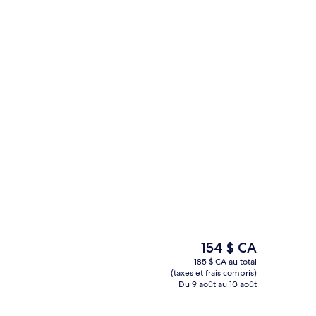
u hall
Hall
Le
154 $ CA
prix
185 $ CA au total
actuel
(taxes et frais compris)
Commodité de l’hébergement
est
Du 9 août au 10 août
de 154 $ CA