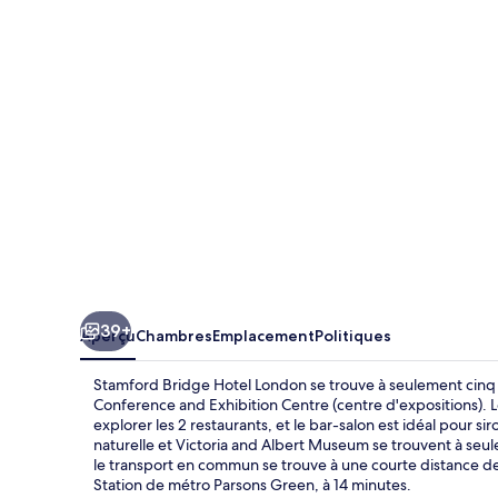
Bridge
Hotel
London
39+
Aperçu
Chambres
Emplacement
Politiques
Stamford Bridge Hotel London se trouve à seulement cinq 
Conference and Exhibition Centre (centre d'expositions)
explorer les 2 restaurants, et le bar-salon est idéal pour sir
naturelle et Victoria and Albert Museum se trouvent à seul
le transport en commun se trouve à une courte distance d
Station de métro Parsons Green, à 14 minutes.