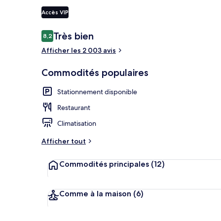
Accès VIP
Commodité d
Avis
Très bien
8,2
8,2 sur 10 –
Afficher les 2 003 avis
Commodités populaires
Stationnement disponible
Restaurant
Climatisation
Afficher tout
Commodités principales
(12)
Comme à la maison
(6)