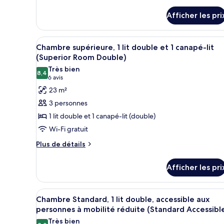
Deluxe,
Deluxe,
1
Afficher les pri
1
lit
lit
double
double
Afficher
Une chambre d’hôtel avec un li
(Club
6
Chambre supérieure, 1 lit double et 1 canapé-lit
(Club
toutes
Room)
(Superior Room Double)
Room)
les
Très bien
8,4
photos
8,4 sur 10
(6 avis)
6 avis
pour
23 m²
ce
3 personnes
type
1 lit double et 1 canapé-lit (double)
de
Wi-Fi gratuit
chambre :
Plus
Chambre
Plus de détails
de
supérieure,
détails
1
Afficher les pri
pour
lit
Chambre
supérieure,
double
Afficher
Une chambre d’hôtel avec deux 
4
1
Chambre Standard, 1 lit double, accessible aux
et
toutes
lit
personnes à mobilité réduite (Standard Accessibl
1
double
les
Très bien