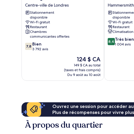
Hotel
Hilton
Centre-ville de Londres
Hammersmith 
London
London
Kensington
Stationnement
-
Stationneme
disponible
disponible
Centre-
Chelsea
Wi-Fi gratuit
Wi-Fi gratuit
ville
Hammersmith
Restaurant
Restaurant
de
et
Chambres
Climatisation
Londres
Fulham
communicantes offertes
8.4
Très bien
8,4
7.8
Bien
sur
1 004 avis
7,8
sur
3 792 avis
10,
10,
Très
Le
124 $ CA
Bien,
bien,
prix
3 792 avis
149 $ CA au total
1 004 avis
est
(taxes et frais compris)
de
Du 9 août au 10 août
124 $ CA
Ouvrez une session pour accéder au
Plus de récompenses pour vivre plus
À propos du quartier