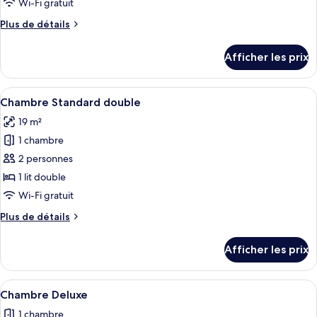
Wi-Fi gratuit
photos
pour
Plus
Plus de détails
de
ce
détails
type
Afficher les prix
pour
de
Chambre
chambre :
Afficher
Une chambre à coucher moderne avec une 
5
Chambre
Chambre Standard double
toutes
19 m²
les
1 chambre
photos
pour
2 personnes
ce
1 lit double
type
Wi-Fi gratuit
de
Plus
Plus de détails
chambre :
de
Chambre
détails
Afficher les prix
pour
Standard
Chambre
double
Standard
Afficher
Une chambre d’hôtel moderne avec un gr
7
double
Chambre Deluxe
toutes
1 chambre