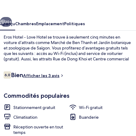
Hotel
-
cédent
Suivant
Love
30+
Aperçu
Chambres
Emplacement
Politiques
Hotel
Eros Hotel - Love Hotel se trouve à seulement cinq minutes en
voiture d’attraits comme Marché de Ben Thanh et Jardin botanique
et zoologique de Saïgon. Vous profiterez d’avantages gratuits tels
que les suivants : accès au Wi-Fi (inclus) and service de voiturier
(gratuit). Aussi, les attraits Rue de Dong Khoi et Centre commercial
Vincom Center se trouvent à seulement 5 minutes en voiture.
Avis
Bien
6,0
Afficher les 3 avis
6,0 sur 10 –
Minibar, rideaux d’obscurcissement, s
Commodités populaires
Stationnement gratuit
Wi-Fi gratuit
Climatisation
Buanderie
Réception ouverte en tout
temps