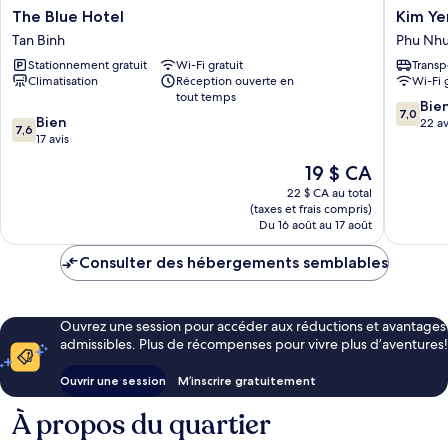
The
Kim
The Blue Hotel
Kim Ye
Blue
Yen
Tan Binh
Phu Nh
Hotel
Hotel
Stationnement gratuit
Wi-Fi gratuit
Transp
Tan
Phu
Climatisation
Réception ouverte en
Wi-Fi 
Binh
Nhuan
tout temps
7.0
Bie
7,0
7.6
Bien
sur
22 av
7,6
sur
17 avis
10,
10,
Bien,
Le
19 $ CA
Bien,
22 avis
prix
17 avis
22 $ CA au total
est
(taxes et frais compris)
de
Du 16 août au 17 août
19 $ CA
Consulter des hébergements semblables
Ouvrez une session pour accéder aux réductions et avantages
admissibles. Plus de récompenses pour vivre plus d’aventures!
Ouvrir une session
M’inscrire gratuitement
À propos du quartier