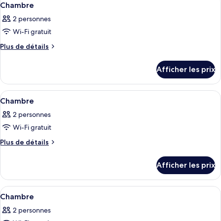
5
Chambre
toutes
2 personnes
les
Wi-Fi gratuit
photos
pour
Plus
Plus de détails
de
ce
détails
type
Afficher les prix
pour
de
Chambre
chambre :
Afficher
Une chambre d’hôtel moderne avec un gr
7
Chambre
Chambre
toutes
2 personnes
les
Wi-Fi gratuit
photos
pour
Plus
Plus de détails
de
ce
détails
type
Afficher les prix
pour
de
Chambre
chambre :
Afficher
Une chambre d’hôtel moderne avec un gr
9
Chambre
Chambre
toutes
2 personnes
les