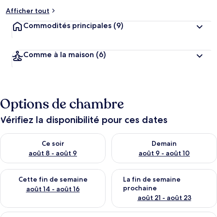
Afficher tout
Commodités principales
(9)
Comme à la maison
(6)
Options de chambre
Vérifiez la disponibilité pour ces dates
Vérifier la disponibilité pour ce soir août 8 - août 9
Vérifier la disponibilité pour 
Ce soir
Demain
août 8 - août 9
août 9 - août 10
Vérifier la disponibilité pour cette fin de semaine août 14 - aoû
Vérifier la disponibilité pour 
Cette fin de semaine
La fin de semaine
prochaine
août 14 - août 16
août 21 - août 23
Afficher
Une chambre d’hôtel comprenant un lit