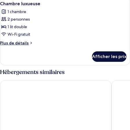
Afficher
8
Chambre luxueuse
toutes
1 chambre
les
2 personnes
photos
pour
1 lit double
ce
Wi-Fi gratuit
type
Plus
Plus de détails
de
de
chambre :
détails
Afficher les prix
pour
Chambre
Chambre
luxueuse
luxueuse
Hébergements similaires
The Blue Hotel
Kim Yen 