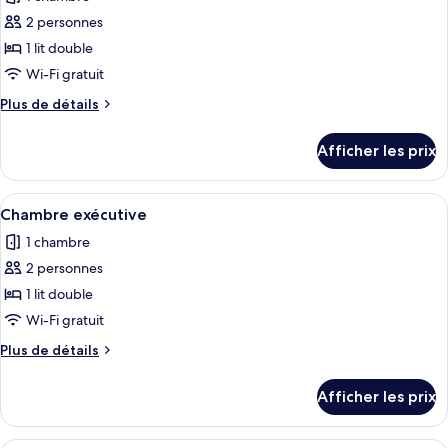
les
2 personnes
photos
pour
1 lit double
ce
Wi-Fi gratuit
type
Plus
Plus de détails
de
de
chambre :
détails
Afficher les prix
pour
Chambre
Chambre
Deluxe
Deluxe
Afficher
Une chambre d’hôtel avec un grand lit,
9
Chambre exécutive
toutes
1 chambre
les
2 personnes
photos
pour
1 lit double
ce
Wi-Fi gratuit
type
Plus
Plus de détails
de
de
chambre :
détails
Afficher les prix
pour
Chambre
Chambre
exécutive
exécutive
Une chambre d’hôtel moderne dotée d’u