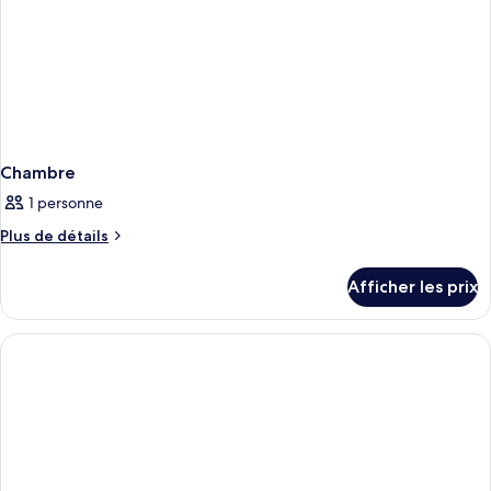
Queen)
(Two
Queen)
Chambre
1 personne
Plus
Plus de détails
de
détails
Afficher les prix
pour
Chambre