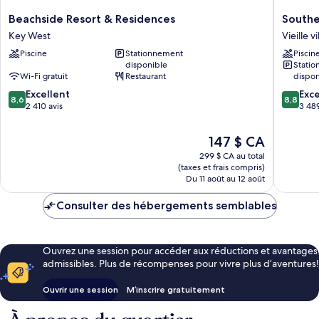
Beachside
Souther
Beachside Resort & Residences
Southe
Resort
Beach
Key West
Vieille 
&
Resort
Piscine
Stationnement
Piscin
Residences
and
disponible
Stati
Key
Guestho
Wi-Fi gratuit
Restaurant
dispon
West
Vieille
8.6
8.8
Excellent
ville
Exce
8,6
8,8
sur
sur
2 410 avis
de
3 489
10,
10,
Key
Excellent,
Excellen
West
Le
147 $ CA
2 410 avis
3 489 av
prix
299 $ CA au total
est
(taxes et frais compris)
de
Du 11 août au 12 août
147 $ CA
Consulter des hébergements semblables
Ouvrez une session pour accéder aux réductions et avantages
admissibles. Plus de récompenses pour vivre plus d’aventures!
Ouvrir une session
M’inscrire gratuitement