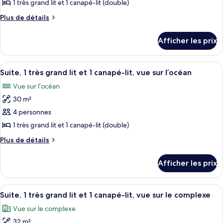
pour
1 très grand lit et 1 canapé-lit (double)
sur
lit,
ce
la
Plus
Plus de détails
vue
piscine
type
de
sur
détails
de
Afficher les prix
la
pour
chambre :
piscine
Suite,
Suite,
1
Afficher
Un grand lit avec du linge de lit blan
11
1
très
Suite, 1 très grand lit et 1 canapé-lit, vue sur l’océan
toutes
grand
très
Vue sur l’océan
lit
les
grand
et
30 m²
photos
lit
1
pour
4 personnes
canapé-
et
ce
lit,
1 très grand lit et 1 canapé-lit (double)
1
vue
type
canapé-
Plus
Plus de détails
sur
de
de
lit,
la
chambre :
détails
piscine
vue
Afficher les prix
pour
Suite,
sur
Suite,
1
1
la
Afficher
Une chambre d’hôtel comprenant un lit
très
5
très
Suite, 1 très grand lit et 1 canapé-lit, vue sur le complexe
piscine
toutes
grand
grand
Vue sur le complexe
lit
les
lit
et
32 m²