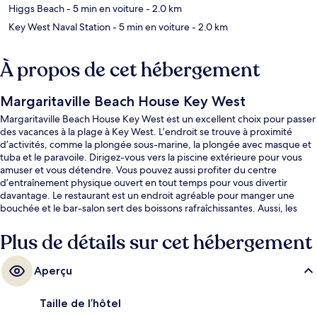
Higgs Beach
- 5 min en voiture
- 2.0 km
Key West Naval Station
- 5 min en voiture
- 2.0 km
À propos de cet hébergement
Margaritaville Beach House Key West
Margaritaville Beach House Key West est un excellent choix pour passer
des vacances à la plage à Key West. L’endroit se trouve à proximité
d’activités, comme la plongée sous-marine, la plongée avec masque et
tuba et le paravoile. Dirigez-vous vers la piscine extérieure pour vous
amuser et vous détendre. Vous pouvez aussi profiter du centre
d’entraînement physique ouvert en tout temps pour vous divertir
davantage. Le restaurant est un endroit agréable pour manger une
bouchée et le bar-salon sert des boissons rafraîchissantes. Aussi, les
attraits Smathers Beach et Musée Fort East Martello se trouvent à
seulement 5 minutes en voiture. Les autres voyageurs adorent la piscine
Plus de détails sur cet hébergement
et le personnel serviable.
Aperçu
Taille de l’hôtel