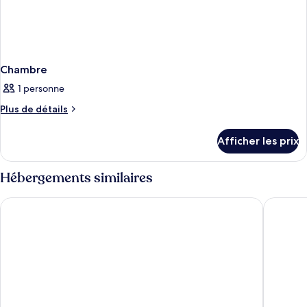
Chambre
1 personne
Plus
Plus de détails
de
détails
Afficher les prix
pour
Chambre
Hébergements similaires
Beachside Resort & Residences
Southern