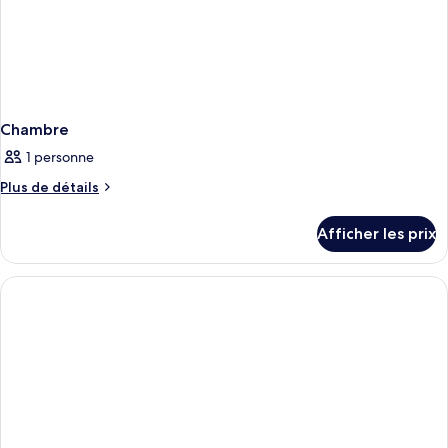
Chambre
1 personne
Plus
Plus de détails
de
détails
Afficher les prix
pour
Chambre