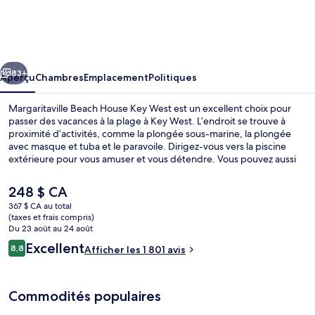
Margaritaville
Beach
House
cédent
Suivant
Key
83+
Aperçu
Chambres
Emplacement
Politiques
West
Margaritaville Beach House Key West est un excellent choix pour
passer des vacances à la plage à Key West. L’endroit se trouve à
proximité d’activités, comme la plongée sous-marine, la plongée
avec masque et tuba et le paravoile. Dirigez-vous vers la piscine
extérieure pour vous amuser et vous détendre. Vous pouvez aussi
profiter du centre d’entraînement physique ouvert en tout temps
pour vous divertir davantage. Le restaurant est un endroit agréable
Le
248 $ CA
pour manger une bouchée et le bar-salon sert des boissons
prix
367 $ CA au total
rafraîchissantes. Aussi, les attraits Smathers Beach et Musée Fort
actuel
(taxes et frais compris)
East Martello se trouvent à seulement 5 minutes en voiture. Les
Nourriture et boissons
est
Du 23 août au 24 août
autres voyageurs adorent la piscine et le personnel serviable.
de 248 $ CA
Avis
Excellent
8,8
Afficher les 1 801 avis
8,8 sur 10 –
Commodités populaires