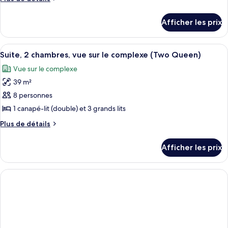
type
de
détails
de
Afficher les prix
pour
chambre :
Suite,
Suite,
2
Afficher
Une chambre d’hôtel avec deux lits, u
4
2
chambres,
Suite, 2 chambres, vue sur le complexe (Two Queen)
toutes
vue
chambres,
Vue sur le complexe
sur
les
vue
la
39 m²
photos
sur
piscine
pour
8 personnes
(Two
la
ce
Queen)
1 canapé-lit (double) et 3 grands lits
piscine
type
(Two
Plus
Plus de détails
de
de
Queen)
chambre :
détails
Afficher les prix
pour
Suite,
Suite,
2
2
chambres,
chambres,
vue
vue
sur
sur
le
le
complexe
complexe
(Two