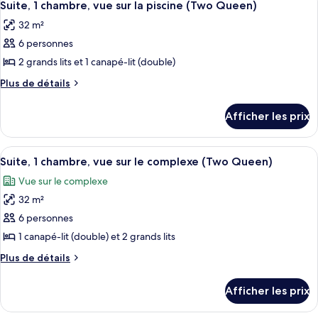
5
grand
très
Suite, 1 chambre, vue sur la piscine (Two Queen)
toutes
grand
lit
32 m²
lit
les
et
et
6 personnes
photos
1
1
pour
2 grands lits et 1 canapé-lit (double)
canapé-
canapé-
ce
lit,
Plus
Plus de détails
lit,
accessible
type
de
accessible
aux
détails
de
Afficher les prix
aux
personnes
pour
chambre :
à
personnes
Suite,
Suite,
mobilité
1
à
Afficher
Une chambre d’hôtel avec deux lits, un
réduite
5
1
chambre,
Suite, 1 chambre, vue sur le complexe (Two Queen)
mobilité
toutes
vue
chambre,
Vue sur le complexe
réduite
sur
les
vue
la
32 m²
photos
sur
piscine
pour
6 personnes
(Two
la
ce
Queen)
1 canapé-lit (double) et 2 grands lits
piscine
type
(Two
Plus
Plus de détails
de
de
Queen)
chambre :
détails
Afficher les prix
pour
Suite,
Suite,
1