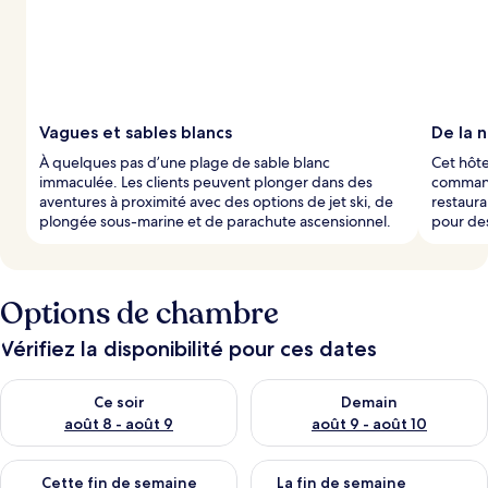
Vagues et sables blancs
De la 
À quelques pas d’une plage de sable blanc
Cet hôte
immaculée. Les clients peuvent plonger dans des
command
aventures à proximité avec des options de jet ski, de
restaura
plongée sous-marine et de parachute ascensionnel.
pour des
Options de chambre
Vérifiez la disponibilité pour ces dates
Vérifier la disponibilité pour ce soir août 8 - août 9
Vérifier la disponibilité pour 
Ce soir
Demain
août 8 - août 9
août 9 - août 10
Vérifier la disponibilité pour cette fin de semaine août 14 - aoû
Vérifier la disponibilité pour 
Cette fin de semaine
La fin de semaine