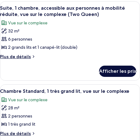
1
Afficher
Une chambre d’hôtel avec deux lits, un
chambre,
4
chambre,
Suite, 1 chambre, accessible aux personnes à mobilité
toutes
vue
vue
réduite, vue sur le complexe (Two Queen)
sur
les
sur
Vue sur le complexe
le
photos
le
complexe
32 m²
pour
complexe
(Two
6 personnes
ce
Queen)
(Two
type
2 grands lits et 1 canapé-lit (double)
Queen)
de
Plus
Plus de détails
chambre :
de
détails
Suite,
Afficher les prix
pour
1
Suite,
chambre,
1
Afficher
Une chambre d’hôtel avec un grand lit
3
accessible
chambre,
Chambre Standard, 1 très grand lit, vue sur le complexe
toutes
accessible
aux
Vue sur le complexe
aux
les
personnes
personnes
28 m²
photos
à
à
pour
2 personnes
mobilité
mobilité
ce
réduite,
1 très grand lit
réduite,
vue
type
vue
Plus
Plus de détails
sur
de
de