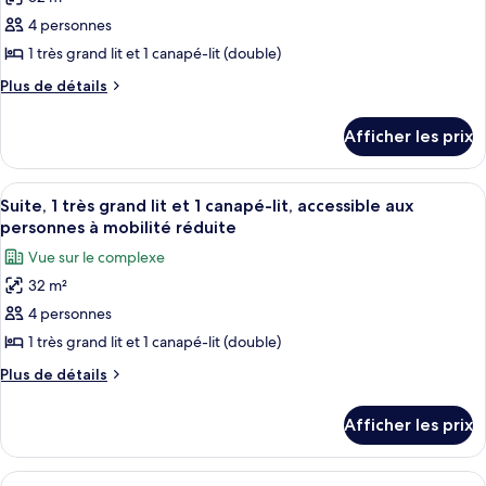
photos
et
1
pour
4 personnes
1
canapé-
ce
lit,
1 très grand lit et 1 canapé-lit (double)
canapé-
vue
type
lit,
Plus
Plus de détails
sur
de
de
vue
l’océan
chambre :
détails
sur
Afficher les prix
pour
Suite,
l’océan
Suite,
1
1
Afficher
Une chambre d’hôtel avec un grand lit
très
4
très
Suite, 1 très grand lit et 1 canapé-lit, accessible aux
toutes
grand
grand
personnes à mobilité réduite
lit
les
lit
Vue sur le complexe
et
photos
et
1
32 m²
pour
1
canapé-
4 personnes
ce
lit,
canapé-
vue
type
1 très grand lit et 1 canapé-lit (double)
lit,
sur
de
vue
Plus
Plus de détails
le
chambre :
de
complexe
sur
détails
Suite,
le
Afficher les prix
pour
1
complexe
Suite,
très
1
Afficher
Une chambre d’hôtel avec deux lits, un