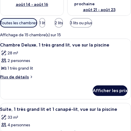
prochaine
août 14 - août 16
août 21 - août 23
Filtres
Toutes les chambres
1 lit
2 lits
3 lits ou plus
disponibles
pour
Affichage de 15 chambre(s) sur 15
les
Afficher
Une chambre d’hôtel avec un grand lit,
4
Chambre Deluxe, 1 très grand lit, vue sur la piscine
chambres
toutes
28 m²
les
2 personnes
photos
pour
1 très grand lit
ce
Plus
Plus de détails
type
de
détails
de
Afficher les prix
pour
chambre :
Chambre
Chambre
Deluxe,
Afficher
Une cuisine avec une table en bois, de
6
Deluxe,
1
Suite, 1 très grand lit et 1 canapé-lit, vue sur la piscine
toutes
très
1
33 m²
grand
les
très
lit,
4 personnes
photos
grand
vue