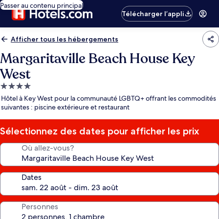
Passer au contenu principal
Télécharger l’appli
Afficher tous les hébergements
Margaritaville Beach House Key
West
Hébergement
4.0 étoiles
Hôtel à Key West pour la communauté LGBTQ+ offrant les commodités
suivantes : piscine extérieure et restaurant
Sélectionnez des dates pour afficher les prix
Où allez-vous?
Dates
Personnes