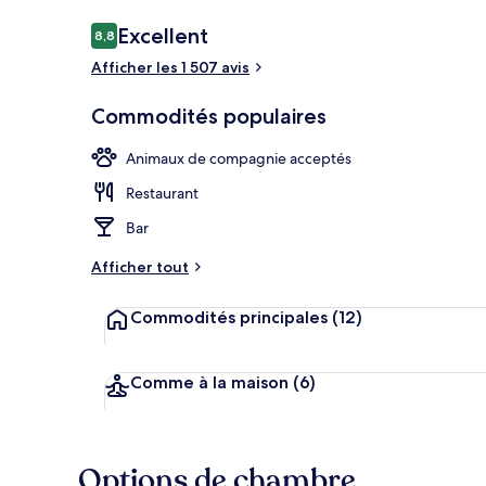
Avis
Excellent
8,8
8,8 sur 10 –
Afficher les 1 507 avis
Dîner et soup
Commodités populaires
Animaux de compagnie acceptés
Restaurant
Bar
Afficher tout
Commodités principales
(12)
Comme à la maison
(6)
Options de chambre