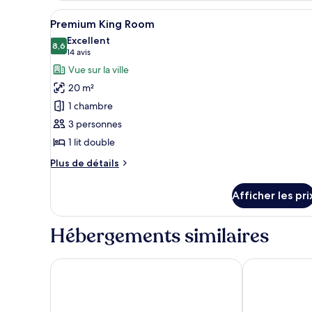
Room
Afficher
Une chambre d’hôtel moderne av
16
Premium King Room
toutes
Excellent
les
8,6
8,6 sur 10
(14 avis)
14 avis
photos
Vue sur la ville
pour
20 m²
ce
1 chambre
type
3 personnes
de
1 lit double
chambre :
Premium
Plus
Plus de détails
King
de
détails
Room
Afficher les pri
pour
Premium
King
Hébergements similaires
Room
Moxy Manchester City Centre
Manchester P