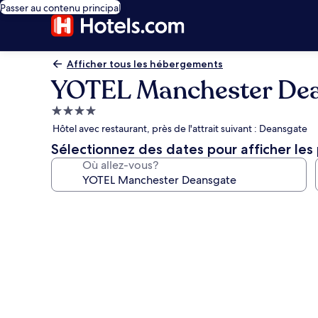
Passer au contenu principal
Afficher tous les hébergements
YOTEL Manchester De
Hébergement
4.0 étoiles
Hôtel avec restaurant, près de l'attrait suivant : Deansgate
Sélectionnez des dates pour afficher les 
Où allez-vous?
Galerie
de
photos
de
l’hébergement
YOTEL