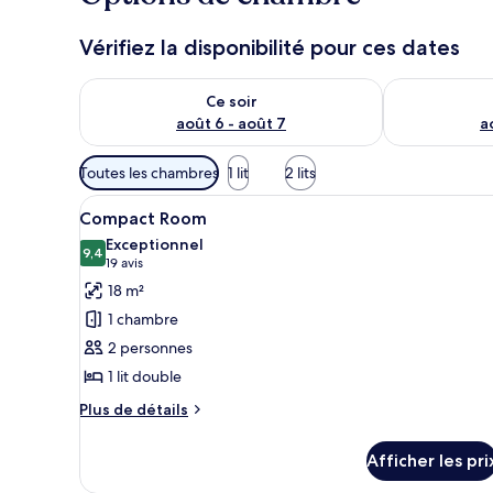
Vérifiez la disponibilité pour ces dates
Vérifier la disponibilité pour ce soir août 6 - août 7
Vérifier la di
Ce soir
août 6 - août 7
a
Filtres
Toutes les chambres
1 lit
2 lits
disponibles
Afficher
Une chambre d’hôtel moderne ave
pour
14
Compact Room
toutes
les
Exceptionnel
les
9,4
chambres
9,4 sur 10
(19 avis)
19 avis
photos
18 m²
pour
1 chambre
ce
2 personnes
type
1 lit double
de
chambre :
Plus
Plus de détails
de
Compact
détails
Room
Afficher les pri
pour
Compact