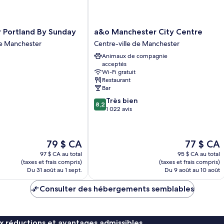
a&o
 Portland By Sunday
a&o Manchester City Centre
Manchester
de Manchester
Centre-ville de Manchester
City
Animaux de compagnie
Centre
acceptés
Centre-
Wi-Fi gratuit
ville
Restaurant
de
Bar
Manchester
8.2
Très bien
8,2
sur
1 022 avis
10,
Très
bien,
Le
Le
79 $ CA
77 $ CA
1 022 avis
prix
prix
97 $ CA au total
95 $ CA au total
est
est
(taxes et frais compris)
(taxes et frais compris)
de
de
Du 31 août au 1 sept.
Du 9 août au 10 août
79 $ CA
77 $ CA
Consulter des hébergements semblables
x réductions et avantages admissibles.