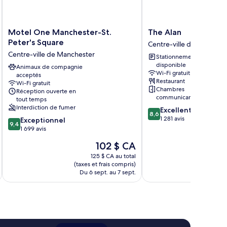
Motel
The
Motel One Manchester-St.
The Alan
One
Alan
Peter's Square
Centre-ville de Manches
Manchester-
Centre-
Centre-ville de Manchester
Stationnement
St.
ville
disponible
Peter's
Animaux de compagnie
de
Wi-Fi gratuit
acceptés
Square
Manchester
Restaurant
Wi-Fi gratuit
Centre-
Chambres
Réception ouverte en
ville
communicantes offertes
tout temps
de
Interdiction de fumer
8.6
Excellent
Manchester
8,6
sur
1 281 avis
9.4
Exceptionnel
9,4
10,
sur
1 699 avis
Excellent,
10,
Le
102 $ CA
1 281 avis
Exceptionnel,
prix
1 699 avis
125 $ CA au total
est
(taxes et frais compris)
(taxe
de
Du 6 sept. au 7 sept.
Du 2
102 $ CA