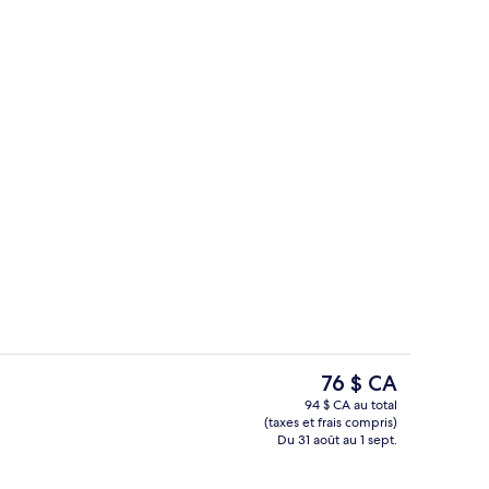
Dîner et souper servis sur place
Le
76 $ CA
prix
94 $ CA au total
actuel
(taxes et frais compris)
er servis sur place
Dîner et souper servis sur place
est
Du 31 août au 1 sept.
de 76 $ CA