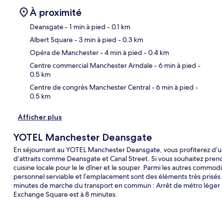
À proximité
Deansgate
- 1 min à pied
- 0.1 km
Albert Square
- 3 min à pied
- 0.3 km
Car
Opéra de Manchester
- 4 min à pied
- 0.4 km
Centre commercial Manchester Arndale
- 6 min à pied
-
0.5 km
Centre de congrès Manchester Central
- 6 min à pied
-
0.5 km
Afficher plus
YOTEL Manchester Deansgate
En séjournant au YOTEL Manchester Deansgate, vous profiterez d’u
d’attraits comme Deansgate et Canal Street. Si vous souhaitez prend
cuisine locale pour le le dîner et le souper. Parmi les autres commod
personnel serviable et l’emplacement sont des éléments très prisés
minutes de marche du transport en commun : Arrêt de métro léger St
Exchange Square est à 8 minutes.