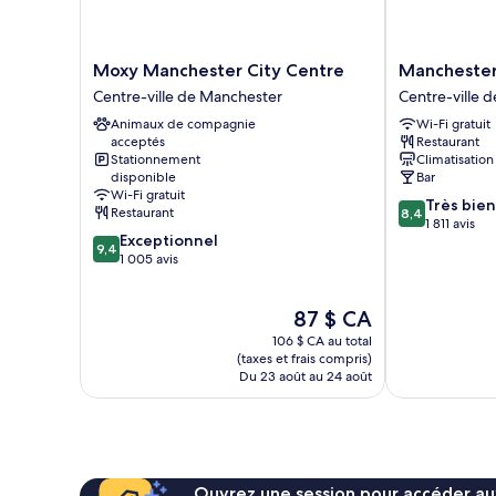
Moxy
Manchester
Moxy Manchester City Centre
Manchester
Manchester
Portland
Centre-ville de Manchester
Centre-ville 
City
By
Animaux de compagnie
Wi-Fi gratuit
Centre
Sunday
acceptés
Restaurant
Centre-
Centre-
Stationnement
Climatisation
ville
ville
disponible
Bar
de
de
Wi-Fi gratuit
8.4
Très bien
Manchester
Manchester
Restaurant
8,4
sur
1 811 avis
9.4
Exceptionnel
10,
9,4
sur
1 005 avis
Très
10,
bien,
Exceptionnel,
1 811 avis
Le
87 $ CA
1 005 avis
prix
106 $ CA au total
est
(taxes et frais compris)
de
Du 23 août au 24 août
87 $ CA
Ouvrez une session pour accéder au