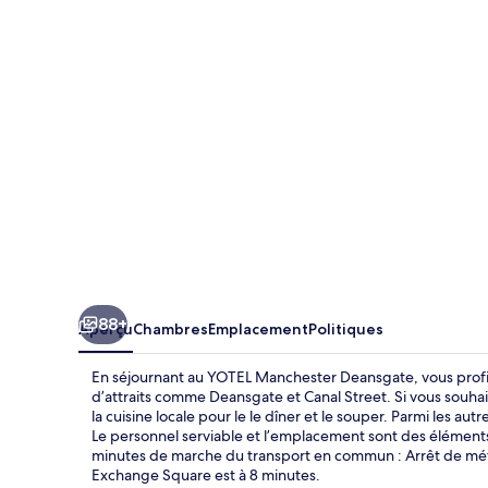
Manchester
Deansgate
88+
Aperçu
Chambres
Emplacement
Politiques
En séjournant au YOTEL Manchester Deansgate, vous profi
d’attraits comme Deansgate et Canal Street. Si vous souha
la cuisine locale pour le le dîner et le souper. Parmi les a
Le personnel serviable et l’emplacement sont des éléments
minutes de marche du transport en commun : Arrêt de métro
Exchange Square est à 8 minutes.