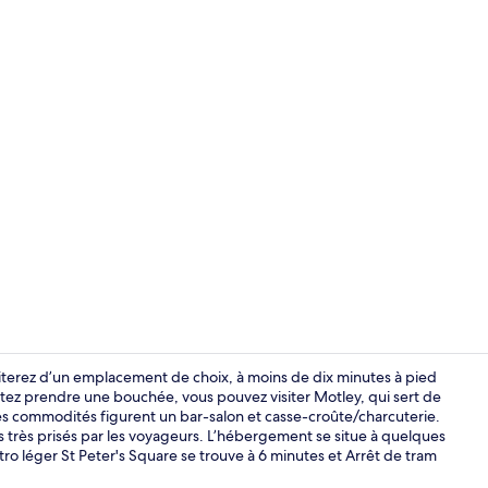
Réception
terez d’un emplacement de choix, à moins de dix minutes à pied
itez prendre une bouchée, vous pouvez visiter Motley, qui sert de
utres commodités figurent un bar-salon et casse-croûte/charcuterie.
Dîner et soup
 très prisés par les voyageurs. L’hébergement se situe à quelques
 léger St Peter's Square se trouve à 6 minutes et Arrêt de tram