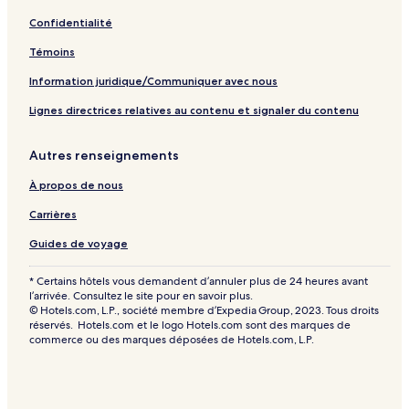
r
a
s
g
Confidentialité
-
e
4
Témoins
5
Information juridique/Communiquer avec nous
7
Lignes directrices relatives au contenu et signaler du contenu
:
l
i
Autres renseignements
e
n
À propos de nous
o
Carrières
u
v
Guides de voyage
r
a
n
* Certains hôtels vous demandent d’annuler plus de 24 heures avant
l’arrivée. Consultez le site pour en savoir plus.
t
© Hotels.com, L.P., société membre d’Expedia Group, 2023. Tous droits
l
réservés. Hotels.com et le logo Hotels.com sont des marques de
a
commerce ou des marques déposées de Hotels.com, L.P.
p
a
g
e