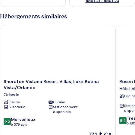
août 21 - août 23
Hébergements similaires
Sheraton Vistana Resort Villas, Lake Buena Vista/Orlando
Rosen Inn
Sheraton
Rosen
Sheraton Vistana Resort Villas, Lake Buena
Rosen 
Vistana
Inn
Vista/Orlando
Hôtel In
Resort
Internat
Orlando
Piscin
Villas,
Hôtel
Lake
Piscine
Cuisine
Internat
Stati
Buanderie
Stationnement
Buena
Drive
dispon
disponible
Vista/Orlando
8.4
Trè
Orlando
9.2
Merveilleux
8,4
9,2
sur
6 180
sur
6 378 avis
10,
10,
Le
172 $ CA
Très