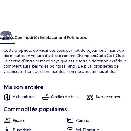
l’hébergement
Rolling
Fairway
Villa
cédent
Suivant
Champions
70+
Aperçu
Commodités
Emplacement
Politiques
Gate
Cette propriété de vacances vous permet de séjourner à moins de
3
dix minutes en voiture d’attraits comme ChampionsGate Golf Club.
Le centre d’entraînement physique et un terrain de tennis extérieur
comptent aussi parmi les points saillants. De plus, propriétés de
vacances offrent des commodités, comme des cuisines et des
laveuses-sécheuses.
Maison entière
6 chambres
6 salles de bain
14 personnes
Villa (1447RFAIR) | Piscine | Piscine cha
Commodités populaires
Piscine
Cuisine
Buanderie
Wi-Fi gratuit