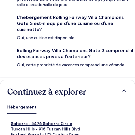
salle d’arcade/salle de jeux.
L’hébergement Rolling Fairway Villa Champions
Gate 3 est-il équipé d’une cuisine ou d’une
cuisinette?
Oui, une cuisine est disponible.
Rolling Fairway Villa Champions Gate 3 comprend-il
des espaces privés à l’extérieur?
Oui, cette propriété de vacances comprend une véranda.
Continuez à explorer
Hébergement
S
Solterra - 5476 Solterra Circle
o
T
Tuscan Hills - 916 Tuscan Hills Blvd
l
u
F
Festival Resort - 173 Captiva Drive