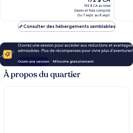
Merveilleux,
prix
bien,
6 378 avis
193 $ CA au total
est
6 180 av
(taxes et frais compris)
de
Du 7 sept. au 8 sept.
172 $ CA
Consulter des hébergements semblables
Ouvrez une session pour accéder aux réductions et avantages
admissibles. Plus de récompenses pour vivre plus d’aventures!
Ouvrir une session
M’inscrire gratuitement
À propos du quartier