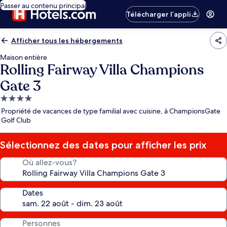
Passer au contenu principal
Télécharger l’appli
Afficher tous les hébergements
Maison entière
Rolling Fairway Villa Champions
Gate 3
Hébergement
4.0 étoiles
Propriété de vacances de type familial avec cuisine, à ChampionsGate
Golf Club
Sélectionnez des dates pour afficher les prix
Où allez-vous?
Dates
Personnes