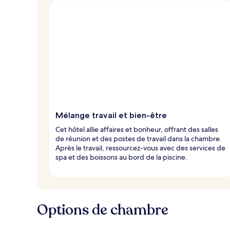
o
y
a
g
e
u
r
s
Mélange travail et bien-être
Cet hôtel allie affaires et bonheur, offrant des salles
de réunion et des postes de travail dans la chambre.
Après le travail, ressourcez-vous avec des services de
spa et des boissons au bord de la piscine.
Options de chambre