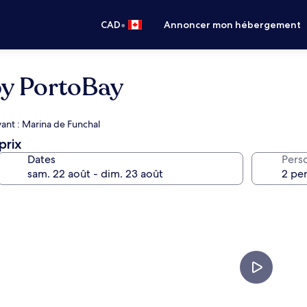
•
CAD
Annoncer mon hébergement
by PortoBay
ivant : Marina de Funchal
prix
Dates
Pers