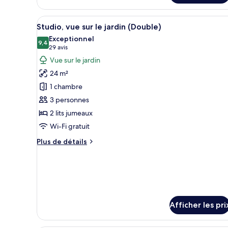
jardin
Studio,
(Single)
vue
Afficher
Une chambre d’hôtel avec un gr
7
sur
Studio, vue sur le jardin (Double)
toutes
le
Exceptionnel
jardin
les
9,4
9,4 sur 10
(29 avis)
29 avis
(Single)
photos
Vue sur le jardin
pour
24 m²
ce
1 chambre
type
3 personnes
de
2 lits jumeaux
chambre :
Studio,
Wi-Fi gratuit
vue
Plus
Plus de détails
sur
de
détails
le
pour
jardin
Studio,
(Double)
vue
sur
Afficher les pri
le
jardin
(Double)