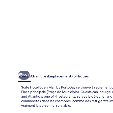
Hotel
Eden
Mar,
by
PortoBay
59+
Aperçu
Chambres
Emplacement
Politiques
Suite Hotel Eden Mar, by PortoBay se trouve à seulement c
Place principale (Praça do Município). Guests can indulge
and Atlantida, one of 4 restaurants, serves le déjeuner and l
commodités dans les chambres, comme des réfrigérateurs 
vraiment le personnel serviable.