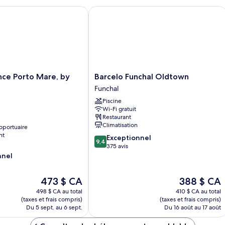
e Porto Mare, by PortoBay
Barcelo Funchal Oldtown
Barcelo
nce Porto Mare, by
Barcelo Funchal Oldtown
Funchal
Funchal
Oldtown
Piscine
Funchal
Wi-Fi gratuit
Restaurant
Climatisation
oportuaire
nt
9.4
Exceptionnel
9,4
sur
375 avis
10,
nnel
Exceptionnel,
375 avis
Le
Le
473 $ CA
388 $ CA
prix
prix
498 $ CA au total
410 $ CA au total
est
est
(taxes et frais compris)
(taxes et frais compris)
de
de
Du 5 sept. au 6 sept.
Du 16 août au 17 août
473 $ CA
388 $ CA