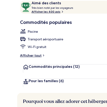
Avis
9,4
Aimé des clients
T
sur
Très bien noté par les voyageurs
r
Afficher les 400 avis
10,
Extérieur
è
Aimé
s
Commodités populaires
des
clients
b
Piscine
i
e
Transport aéroportuaire
n
Wi-Fi gratuit
n
o
Afficher tout
t
é
Commodités principales
(12)
p
a
r
Pour les familles
(6)
l
e
s
Pourquoi vous allez adorer cet héberg
v