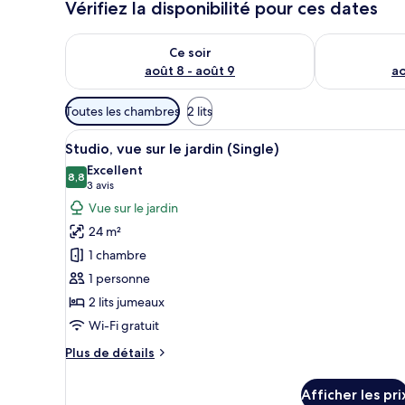
Vérifiez la disponibilité pour ces dates
Vérifier la disponibilité pour ce soir août 8 - août 9
Vérifier la di
Ce soir
août 8 - août 9
ao
Filtres
Toutes les chambres
2 lits
disponibles
Afficher
Une chambre d’hôtel avec un gr
pour
7
Studio, vue sur le jardin (Single)
toutes
les
Excellent
les
8,8
chambres
8,8 sur 10
(3 avis)
3 avis
photos
Vue sur le jardin
pour
24 m²
ce
1 chambre
type
1 personne
de
2 lits jumeaux
chambre :
Studio,
Wi-Fi gratuit
vue
Plus
Plus de détails
sur
de
détails
le
Afficher les pri
pour