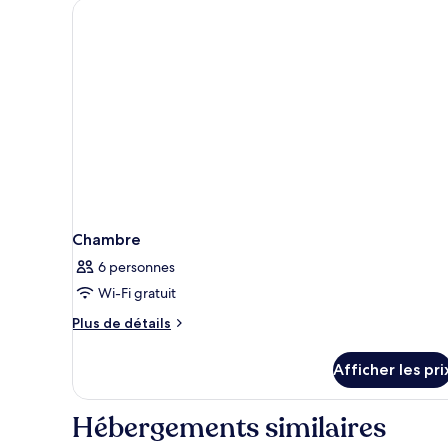
Chambre
6 personnes
Wi-Fi gratuit
Plus
Plus de détails
de
détails
Afficher les pri
pour
Chambre
Hébergements similaires