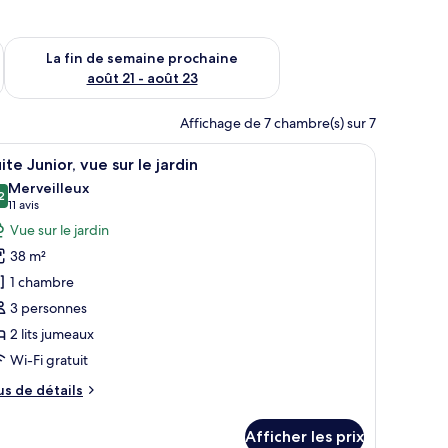
n de semaine août 14 - août 16
Vérifier la disponibilité pour la fin de semaine prochaine août
La fin de semaine prochaine
août 21 - août 23
Affichage de 7 chambre(s) sur 7
s palmiers.
 bureau, une chaise, une télévision et un balcon avec vue.
fficher
Une chambre d’hôtel avec un lit, une télévisio
7
ite Junior, vue sur le jardin
outes
Merveilleux
s
2
9,2 sur 10
(11 avis)
11 avis
hotos
Vue sur le jardin
our
38 m²
e
1 chambre
ype
3 personnes
e
2 lits jumeaux
hambre :
uite
Wi-Fi gratuit
unior,
us
us de détails
ue
e
tails
ur
Afficher les prix
ur