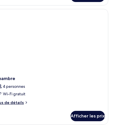
ite
rdin
nior,
s palmiers.
e
r
rdin
hambre
4 personnes
Wi-Fi gratuit
us
us de détails
e
tails
Afficher les prix
ur
hambre