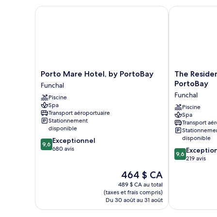
Porto Mare Hotel, by PortoBay
The Residenc
Porto
The
Porto Mare Hotel, by PortoBay
The Reside
Mare
Residence
PortoBay
Funchal
Hotel,
Porto
Funchal
Piscine
by
Mare,
Spa
PortoBay
by
Piscine
Transport aéroportuaire
Spa
Funchal
PortoBay
Stationnement
Transport aér
Funchal
disponible
Stationneme
disponible
9.6
Exceptionnel
9,6
sur
680 avis
9.6
Exceptio
9,6
10,
sur
219 avis
Exceptionnel,
10,
Le
464 $ CA
680 avis
Exceptionnel,
prix
219 avis
489 $ CA au total
est
(taxes et frais compris)
de
Du 30 août au 31 août
464 $ CA