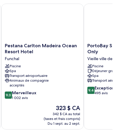
Pestana Carlton Madeira Ocean Resort Hotel
PortoBay Santa Maria, 
Pestana
PortoBay
Pestana Carlton Madeira Ocean
PortoBay Santa Mari
Carlton
Santa
Resort Hotel
Only
Madeira
Maria,
Funchal
Vieille ville de Funchal
Ocean
Adults
Resort
Piscine
Only
Piscine
Spa
Déjeuner gratuit
Hotel
Vieille
Transport aéroportuaire
Spa
Funchal
ville
Animaux de compagnie
Transport aéroportuaire
de
acceptés
9.4
Funchal
Exceptionnel
9,4
9.0
Merveilleux
sur
495 avis
9,0
sur
1 002 avis
10,
10,
Exceptionnel,
Le
323 $ CA
Merveilleux,
495 avis
prix
1 002 avis
342 $ CA au total
est
(taxes et frais compris)
(taxe
de
Du 1 sept. au 2 sept.
Du 2
323 $ CA