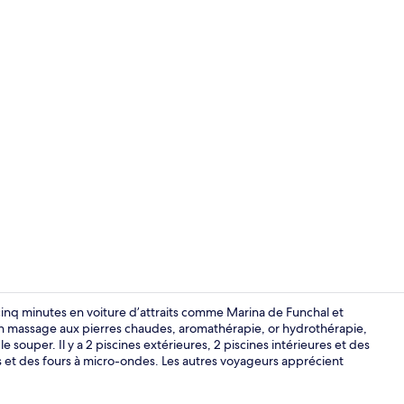
Vidéo de l’
inq minutes en voiture d’attraits comme Marina de Funchal et
 in massage aux pierres chaudes, aromathérapie, or hydrothérapie,
e souper. Il y a 2 piscines extérieures, 2 piscines intérieures et des
2 bars-salons
et des fours à micro-ondes. Les autres voyageurs apprécient