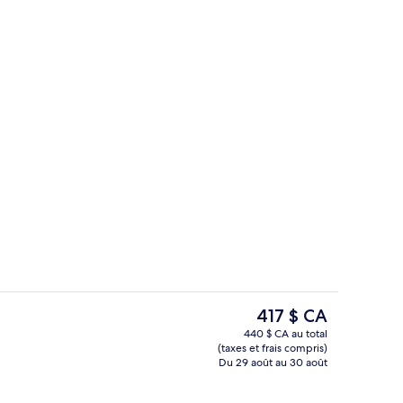
4 restaurants servant le déjeuner, le d
hébergement
Le
417 $ CA
prix
440 $ CA au total
actuel
(taxes et frais compris)
, 2 bars attenants à la piscine
Extérieur
est
Du 29 août au 30 août
de 417 $ CA