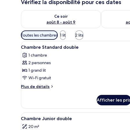
Vérifiez la disponibilité pour ces dates
Vérifier la disponibilité pour ce soir août 8 - août 9
Vérifier la di
Ce soir
août 8 - août 9
ao
Filtres
Toutes les chambres
1 lit
2 lits
disponibles
Afficher
Une chambre d’hôtel avec un li
pour
6
Chambre Standard double
toutes
les
1 chambre
les
chambres
2 personnes
photos
pour
1 grand lit
ce
Wi-Fi gratuit
type
Plus
Plus de détails
de
de
chambre :
détails
Afficher les pri
pour
Chambre
Chambre
Standard
Standard
Afficher
Une chambre d’hôtel avec un gr
double
1
double
Chambre Junior double
toutes
20 m²
les