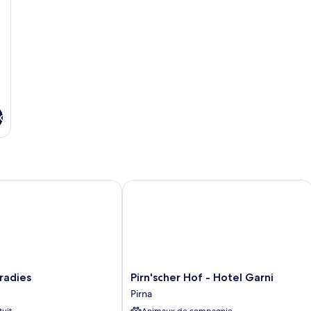
x
dies
Pirn'scher Hof - Hotel Garni
Pirn'scher
radies
Pirn'scher Hof - Hotel Garni
Hof
Pirna
-