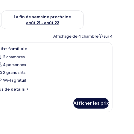
n de semaine août 14 - août 16
Vérifier la disponibilité pour la fin de semaine prochaine août
La fin de semaine prochaine
août 21 - août 23
Affichage de 4 chambre(s) sur 4
 un canapé, un fauteuil, une petite table et un luminaire décoratif au plafon
fficher
Une chambre d’hôtel avec un plafond en bois, u
4
ite familiale
outes
2 chambres
s
4 personnes
hotos
our
2 grands lits
e
Wi-Fi gratuit
ype
us
us de détails
e
e
hambre :
tails
Afficher les prix
ur
uite
ite
miliale
miliale