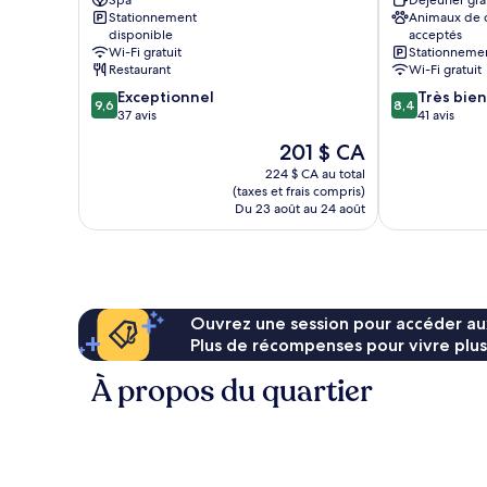
Spa
Déjeuner gra
Stationnement
Animaux de
disponible
acceptés
Wi-Fi gratuit
Stationnemen
Restaurant
Wi-Fi gratuit
9.6
8.4
Exceptionnel
Très bien
9,6
8,4
sur
sur
37 avis
41 avis
10,
10,
Le
201 $ CA
Exceptionnel,
Très
prix
37 avis
bien,
224 $ CA au total
est
(taxes et frais compris)
41 avis
de
Du 23 août au 24 août
201 $ CA
Ouvrez une session pour accéder au
Plus de récompenses pour vivre plus
À propos du quartier