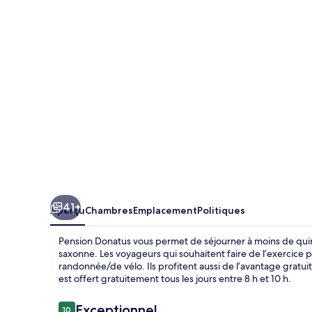
Donatus
41+
Aperçu
Chambres
Emplacement
Politiques
Pension Donatus vous permet de séjourner à moins de quinz
saxonne. Les voyageurs qui souhaitent faire de l’exercice pe
randonnée/de vélo. Ils profitent aussi de l’avantage gratuit
est offert gratuitement tous les jours entre 8 h et 10 h.
Avis
Exceptionnel
10