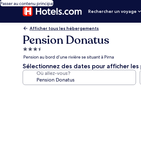
Passer au contenu principal
Rechercher un voyage
Afficher tous les hébergements
Pension Donatus
Hébergement
3.5 étoiles
Pension au bord d’une rivière se situant à Pirna
Sélectionnez des dates pour afficher les 
Où allez-vous?
Galerie
de
photos
de
l’hébergement
Pension