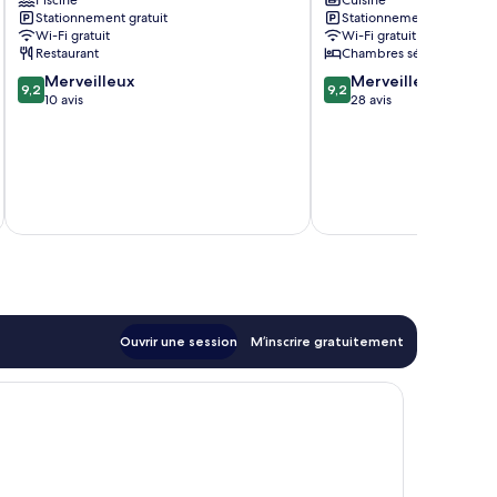
Piscine
Cuisine
Stationnement gratuit
Stationnement gratuit
Wi-Fi gratuit
Wi-Fi gratuit
Restaurant
Chambres séparées
9.2
9.2
Merveilleux
Merveilleux
9,2
9,2
sur
sur
10 avis
28 avis
10,
10,
Merveilleux,
Merveilleux,
10 avis
28 avis
Ouvrir une session
M’inscrire gratuitement