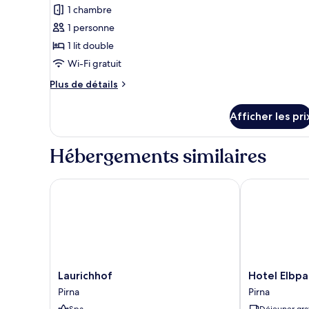
1 chambre
photos
pour
1 personne
ce
1 lit double
type
Wi-Fi gratuit
de
Plus
Plus de détails
chambre :
de
Chambre
détails
Afficher les pri
pour
Junior
Chambre
double
Junior
Hébergements similaires
double
Laurichhof
Hotel Elbpara
Laurichhof
Hotel
Laurichhof
Hotel Elbpa
Pirna
Elbparadies
Pirna
Pirna
Pirna