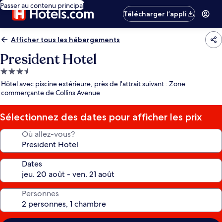
Passer au contenu principal
Télécharger l’appli
Afficher tous les hébergements
President Hotel
Hébergement
3.5 étoiles
Hôtel avec piscine extérieure, près de l'attrait suivant : Zone
commerçante de Collins Avenue
Sélectionnez des dates pour afficher les prix
Où allez-vous?
Dates
Personnes