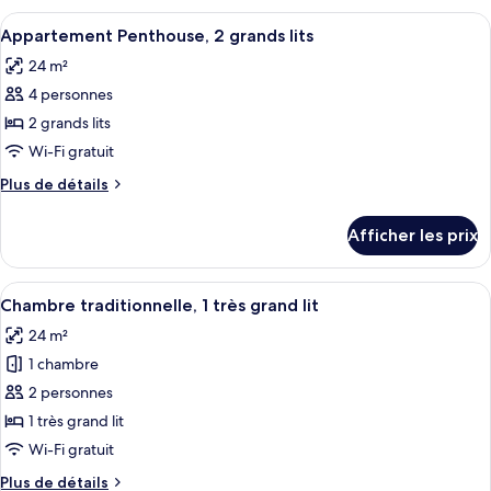
1
Penthouse,
Afficher
Une chambre d’hôtel avec deux lits, un
très
6
1
Appartement Penthouse, 2 grands lits
toutes
grand
très
24 m²
grand
les
lit,
lit,
4 personnes
photos
terrasse
terrasse
pour
2 grands lits
ce
Wi-Fi gratuit
type
Plus
Plus de détails
de
de
chambre :
détails
Afficher les prix
pour
Appartement
Appartement
Penthouse,
Penthouse,
Afficher
Une chambre avec un grand lit, une tab
2
5
2
Chambre traditionnelle, 1 très grand lit
toutes
grands
grands
24 m²
lits
les
lits
1 chambre
photos
pour
2 personnes
ce
1 très grand lit
type
Wi-Fi gratuit
de
Plus
Plus de détails