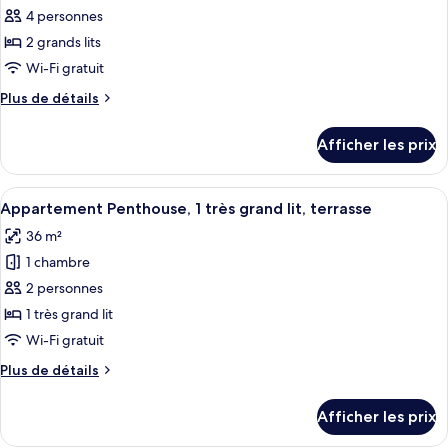
4 personnes
photos
pour
2 grands lits
ce
Wi-Fi gratuit
type
Plus
Plus de détails
de
de
chambre :
détails
Afficher les prix
pour
Traditional
Traditional
Room
Room
Afficher
Une chambre d’hôtel moderne dotée d’un
Two
8
Two
Appartement Penthouse, 1 très grand lit, terrasse
toutes
Queen
Queen
36 m²
Beds
les
Beds
1 chambre
photos
pour
2 personnes
ce
1 très grand lit
type
Wi-Fi gratuit
de
Plus
Plus de détails
chambre :
de
Appartement
détails
Afficher les prix
pour
Penthouse,
Appartement