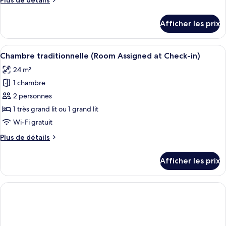
Plus de détails
de
de
chambre :
détails
Afficher les prix
pour
Chambre
Chambre
Deluxe,
Deluxe,
Afficher
Une chambre d’hôtel avec un grand lit,
2
5
2
Chambre traditionnelle (Room Assigned at Check-in)
toutes
grands
grands
24 m²
lits
les
lits
(Supreme)
1 chambre
photos
(Supreme)
pour
2 personnes
ce
1 très grand lit ou 1 grand lit
type
Wi-Fi gratuit
de
Plus
Plus de détails
chambre :
de
Chambre
détails
Afficher les prix
pour
traditionnelle
Chambre
(Room
traditionnelle
Assigned
(Room
at
Assigned
at
Check-
Check-
in)