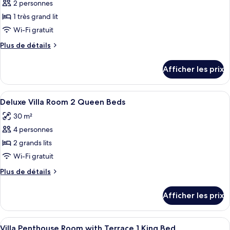
pour
2 personnes
ce
1 très grand lit
type
Wi-Fi gratuit
de
Plus
Plus de détails
chambre :
de
Deluxe
détails
Afficher les prix
pour
Villa
Deluxe
Room
Villa
Afficher
Une chambre d’hôtel avec un lit, un bu
1
12
Room
Deluxe Villa Room 2 Queen Beds
toutes
King
1
30 m²
King
les
Bed
Bed
4 personnes
photos
pour
2 grands lits
ce
Wi-Fi gratuit
type
Plus
Plus de détails
de
de
chambre :
détails
Afficher les prix
pour
Deluxe
Deluxe
Villa
Villa
Afficher
Une chambre d’hôtel moderne dotée d’un
Room
17
Room
Villa Penthouse Room with Terrace 1 King Bed