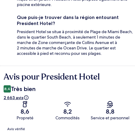
piscine extérieure.
Que puis-je trouver dans la région entourant
President Hotel?
President Hotel se situe à proximité de Plage de Miami Beach,
dans le quartier South Beach, à seulement 1 minutes de
marche de Zone commerçante de Collins Avenue et à
2 minutes de marche de Ocean Drive. Le quartier est
accessible à pied et reconnu pour ses plages.
Avis pour President Hotel
Avis
Très bien
8,4
2 663 avis
8,6
8,2
8,8
Propreté
Commodités
Service et personnel
Avis
Avis vérifié