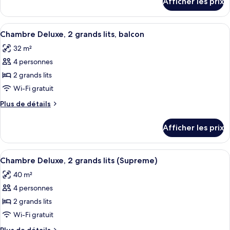
Afficher les prix
pour
Deluxe,
Chambre
1
Deluxe,
Afficher
Une chambre d’hôtel avec deux lits, u
très
9
1
Chambre Deluxe, 2 grands lits, balcon
toutes
grand
très
32 m²
grand
les
lit,
lit,
4 personnes
photos
balcon
balcon
pour
2 grands lits
ce
Wi-Fi gratuit
type
Plus
Plus de détails
de
de
chambre :
détails
Afficher les prix
pour
Chambre
Chambre
Deluxe,
Deluxe,
Afficher
Une chambre d’hôtel avec deux lits, u
2
10
2
Chambre Deluxe, 2 grands lits (Supreme)
toutes
grands
grands
40 m²
lits,
les
lits,
balcon
4 personnes
photos
balcon
pour
2 grands lits
ce
Wi-Fi gratuit
type
Plus