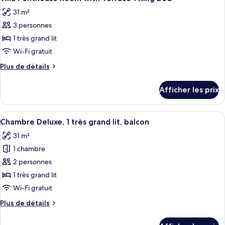
toutes
2
2
31 m²
Queen
les
Queen
Beds
3 personnes
photos
Beds
pour
1 très grand lit
ce
Wi-Fi gratuit
type
Plus
Plus de détails
de
de
chambre :
détails
Afficher les prix
pour
Villa
Villa
Penthouse
Penthouse
Afficher
Une chambre d’hôtel comprenant un lit
Room
11
Room
Chambre Deluxe, 1 très grand lit, balcon
toutes
with
with
31 m²
Terrace
les
Terrace
1
1 chambre
photos
1
King
pour
2 personnes
King
Bed
ce
1 très grand lit
Bed
type
Wi-Fi gratuit
de
Plus
Plus de détails
chambre :
de
Chambre
détails