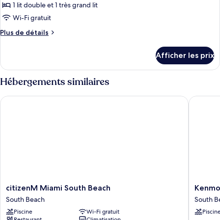
pour
1 lit double et 1 très grand lit
ce
Wi-Fi gratuit
type
Plus
Plus de détails
de
de
chambre :
détails
Afficher les prix
pour
Two
Two
Double
Double
Hébergements similaires
beds
beds
citizenM Miami South Beach
Kenmore 
citizenM
Kenmor
citizenM Miami South Beach
Kenmor
Miami
Village
South Beach
South B
South
Hotel,
Piscine
Wi-Fi gratuit
Piscin
Beach
South
Restaurant
Climatisation