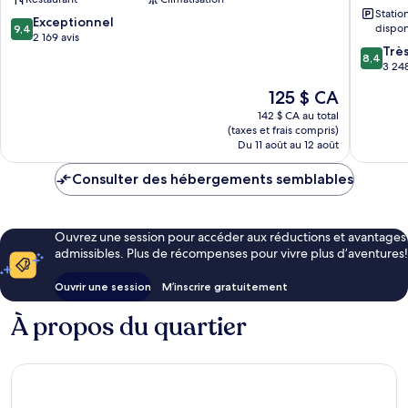
South
Beach
Stati
Beach
South
9.4
Exceptionnel
dispon
9,4
Beach
sur
2 169 avis
8.4
Trè
10,
8,4
sur
3 248
Exceptionnel,
10,
2 169 avis
Le
125 $ CA
Très
prix
bien,
142 $ CA au total
est
(taxes et frais compris)
3 248 av
de
Du 11 août au 12 août
125 $ CA
Consulter des hébergements semblables
Ouvrez une session pour accéder aux réductions et avantages
admissibles. Plus de récompenses pour vivre plus d’aventures!
Ouvrir une session
M’inscrire gratuitement
À propos du quartier