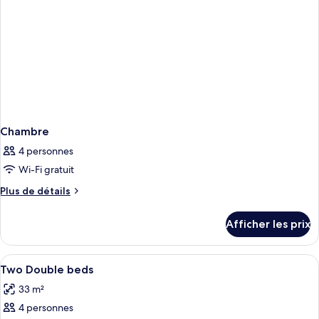
Chambre
4 personnes
Wi-Fi gratuit
Plus
Plus de détails
de
détails
Afficher les prix
pour
Chambre
Afficher
Coffre-fort pour ordinateur portable,
4
Two Double beds
toutes
33 m²
les
4 personnes
photos