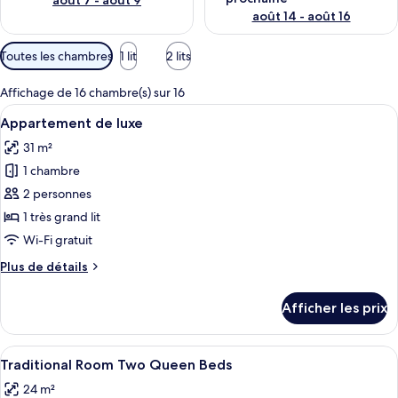
août 7 - août 9
août 14 - août 16
Filtres
Toutes les chambres
1 lit
2 lits
disponibles
pour
Affichage de 16 chambre(s) sur 16
les
Afficher
Une chambre moderne avec un grand lit
6
Appartement de luxe
chambres
toutes
31 m²
les
1 chambre
photos
pour
2 personnes
ce
1 très grand lit
type
Wi-Fi gratuit
de
Plus
Plus de détails
chambre :
de
Appartement
détails
Afficher les prix
pour
de
Appartement
luxe
de
Afficher
Une chambre d’hôtel avec un lit, un bur
9
luxe
Traditional Room Two Queen Beds
toutes
24 m²
les