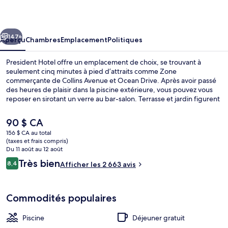
Hotel
cédent
Suivant
147+
Aperçu
Chambres
Emplacement
Politiques
President Hotel offre un emplacement de choix, se trouvant à
seulement cinq minutes à pied d’attraits comme Zone
commerçante de Collins Avenue et Ocean Drive. Après avoir passé
des heures de plaisir dans la piscine extérieure, vous pouvez vous
reposer en sirotant un verre au bar-salon. Terrasse et jardin figurent
aussi parmi les points saillants. Le personnel serviable et la proximité
à la plage sont des éléments très prisés par les voyageurs.
Le
90 $ CA
prix
156 $ CA au total
actuel
(taxes et frais compris)
Appartement Penthouse, 1 très grand li
est
Du 11 août au 12 août
de 90 $ CA
Avis
Très bien
8,4
Afficher les 2 663 avis
8,4 sur 10 –
Commodités populaires
Piscine
Déjeuner gratuit