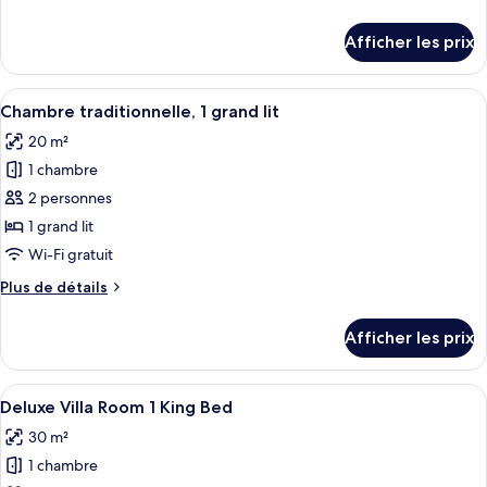
chambre :
de
Chambre
détails
Afficher les prix
pour
traditionnelle,
Chambre
1
traditionnelle,
Afficher
Une chambre d’hôtel avec un lit, une 
très
9
1
Chambre traditionnelle, 1 grand lit
toutes
grand
très
20 m²
grand
les
lit
lit
1 chambre
photos
pour
2 personnes
ce
1 grand lit
type
Wi-Fi gratuit
de
Plus
Plus de détails
chambre :
de
Chambre
détails
Afficher les prix
pour
traditionnelle,
Chambre
1
traditionnelle,
Afficher
Une chambre d’hôtel moderne dotée d’u
grand
18
1
Deluxe Villa Room 1 King Bed
toutes
lit
grand
30 m²
lit
les
1 chambre
photos