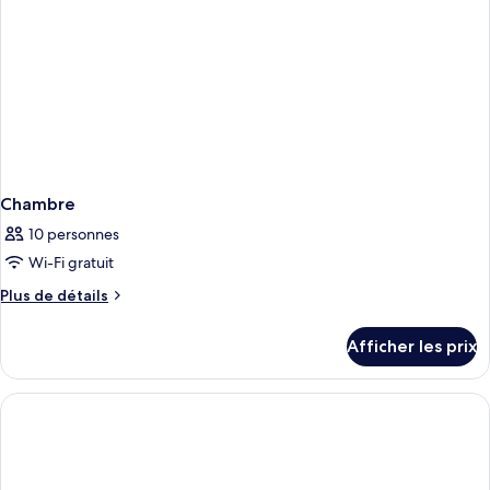
in)
Chambre
10 personnes
Wi-Fi gratuit
Plus
Plus de détails
de
détails
Afficher les prix
pour
Chambre