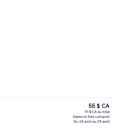
’hébergement
Réception
Le
55 $ CA
prix
111 $ CA au total
actuel
(taxes et frais compris)
on égyptien, literie de qualité, couette en duvet, minibar
Coin salon du hall
est
Du 24 août au 25 août
de 55 $ CA