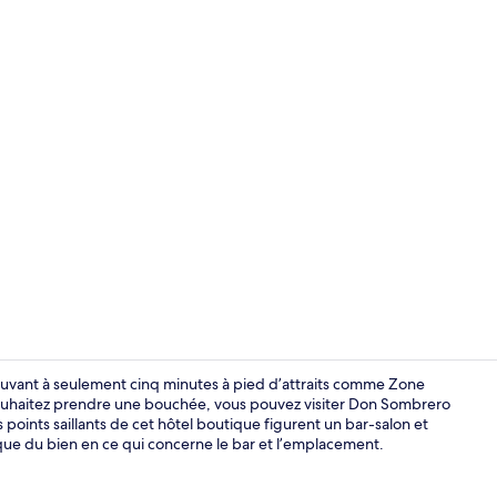
Façade de l
uvant à seulement cinq minutes à pied d’attraits comme Zone
ouhaitez prendre une bouchée, vous pouvez visiter Don Sombrero
s points saillants de cet hôtel boutique figurent un bar-salon et
Draps en cot
que du bien en ce qui concerne le bar et l’emplacement.