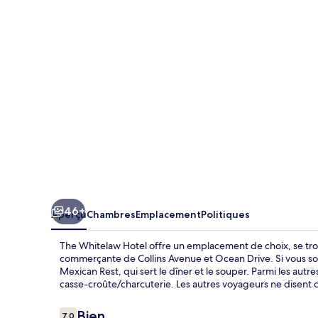
Whitelaw
Hotel
46+
Aperçu
Chambres
Emplacement
Politiques
The Whitelaw Hotel offre un emplacement de choix, se tro
commerçante de Collins Avenue et Ocean Drive. Si vous s
Mexican Rest, qui sert le dîner et le souper. Parmi les autre
casse-croûte/charcuterie. Les autres voyageurs ne disent 
Avis
Bien
7,0