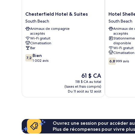
Chesterfield
Hotel
Chesterfield Hotel & Suites
Hotel Shell
Hotel
Shelley
South Beach
South Beach
&
South
Animaux de compagnie
Animaux de
Suites
Beach
acceptés
acceptés
South
Wi-Fi gratuit
Stationneme
Beach
Climatisation
disponible
Bar
Wi-Fi gratuit
Climatisation
7.2
Bien
7,2
6.8
sur
1 002 avis
6,8
999 avis
sur
10,
10,
Bien,
Le
61 $ CA
999 avis
1 002 avis
prix
118 $ CA au total
est
(taxes et frais compris)
de
Du 11 août au 12 août
61 $ CA
Ouvrez une session pour accéder au
Plus de récompenses pour vivre plus