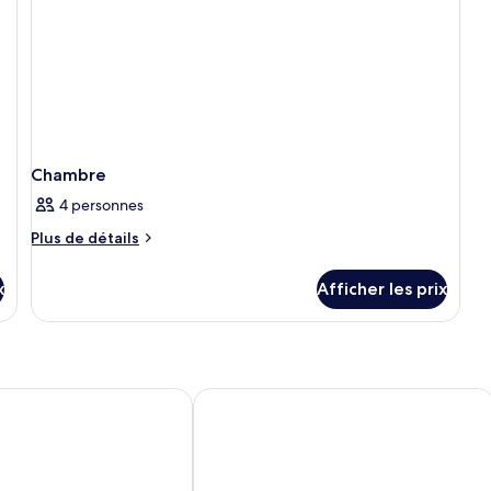
Chambre
4 personnes
Plus
Plus de détails
de
détails
x
Afficher les prix
pour
Chambre
Kasa El Paseo Miami Beach