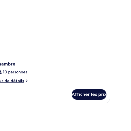
rand
and
t
Superior
uperior
ng
ing
oom)
oom)
hambre
10 personnes
us
us de détails
e
tails
Afficher les prix
ur
hambre