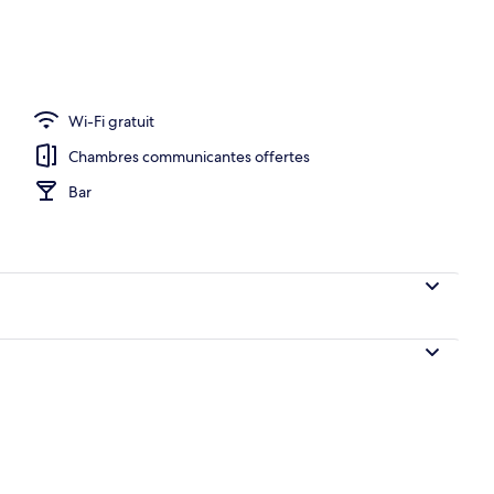
Façade de l’hébergement – soirée/nuit
Wi-Fi gratuit
Chambres communicantes offertes
Bar