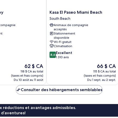
Kasa
ey
Kasa El Paseo Miami Beach
El
South Beach
Paseo
 compagnie
Animaux de compagnie
Miami
acceptés
Beach
nt
Stationnement
South
disponible
Beach
Wi-Fi gratuit
Climatisation
8.6
Excellent
8,6
sur
1 310 avis
10,
Le
Le
62 $ CA
66 $ CA
Excellent,
prix
prix
1 310 avis
118 $ CA au total
115 $ CA au total
est
est
(taxes et frais compris)
(taxes et frais compris)
de
de
Du 10 août au 11 août
Du 1 sept. au 2 sept.
62 $ CA
66 $ CA
Consulter des hébergements semblables
x réductions et avantages admissibles.
 d’aventures!