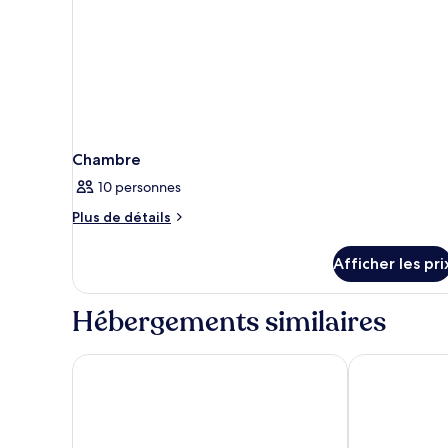
Chambre
10 personnes
Plus
Plus de détails
de
détails
Afficher les pri
pour
Chambre
Hébergements similaires
Chesterfield Hotel & Suites
Hotel Shelley