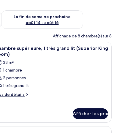
n de semaine août 7 - août 9
Vérifier la disponibilité pour la fin de semaine prochaine août 
La fin de semaine prochaine
août 14 - août 16
Affichage de 8 chambre(s) sur 8
ois, une table de chevet, une plante en pot, un téléviseur et une fenêtre av
fficher
Une chambre moderne avec un lit, une petite 
8
ambre supérieure, 1 très grand lit (Superior King
outes
oom)
s
33 m²
hotos
1 chambre
our
2 personnes
e
ype
1 très grand lit
e
us
us de détails
hambre :
e
tails
hambre
ur
upérieure,
Afficher les prix
hambre
périeure,
rès
s, un rideau à motifs roses et blancs, un tapis bleu et blanc, et un mur rust
ès