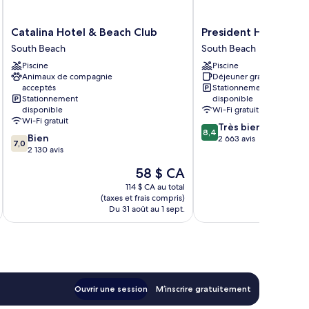
Catalina
President
Catalina Hotel & Beach Club
President Hotel
Hotel
Hotel
South Beach
South Beach
&
South
Piscine
Piscine
Beach
Beach
Animaux de compagnie
Déjeuner gratuit
Club
acceptés
Stationnement
South
Stationnement
disponible
Beach
disponible
Wi-Fi gratuit
Wi-Fi gratuit
8.4
Très bien
8,4
7.0
Bien
sur
2 663 avis
7,0
sur
2 130 avis
10,
10,
Très
Le
58 $ CA
Bien,
bien,
prix
2 130 avis
114 $ CA au total
2 663 avis
est
(taxes et frais compris)
(taxe
de
Du 31 août au 1 sept.
Du
58 $ CA
Ouvrir une session
M’inscrire gratuitement