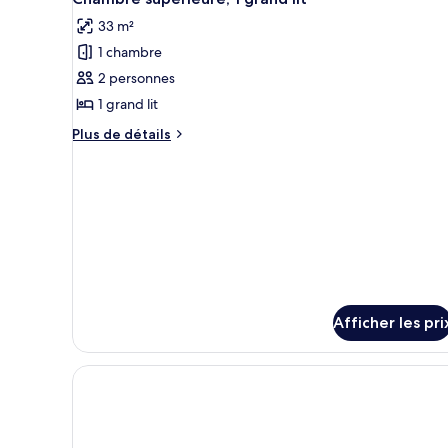
doubles
toutes
lits
33 m²
doubles
les
1 chambre
photos
pour
2 personnes
ce
1 grand lit
type
Plus
Plus de détails
de
de
chambre :
détails
pour
Chambre
Chambre
supérieure,
supérieure,
1
1
grand
grand
lit
lit
Afficher les pri