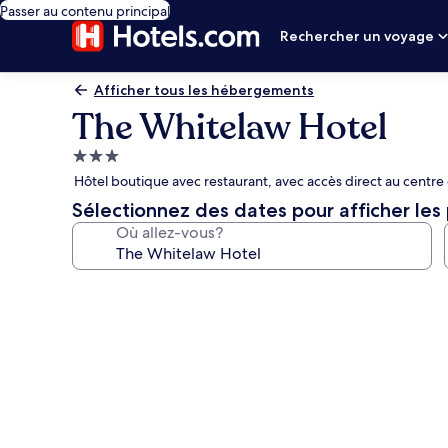
Passer au contenu principal
Rechercher un voyage
Afficher tous les hébergements
The Whitelaw Hotel
Hébergement
3.0 étoiles
Hôtel boutique avec restaurant, avec accès direct au centre
Sélectionnez des dates pour afficher les 
Où allez-vous?
Galerie
de
photos
de
l’hébergement
The